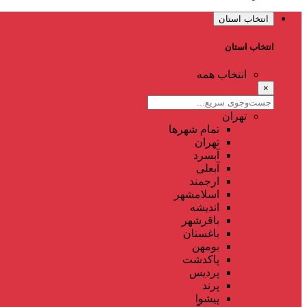
انتخاب استان
انتخاب استان
انتخاب همه
×
تهران
تمام شهر‌ها
تهران
آبسرد
آبعلی
ارجمند
اسلامشهر
اندیشه
باقرشهر
باغستان
بومهن
پاکدشت
پردیس
پرند
پیشوا