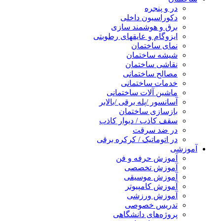
در و پنجره
دکوراسیون داخلی
برق و هوشمند سازی
ایزوگام و عایقهای رطوبتی
نمای ساختمان
شیشه ساختمان
نقاشی ساختمان
مصالح ساختمانی
خدمات ساختمانی
ماشین آلات ساختمانی
آسانسور /پله برقی /بالابر
بازسازی ساختمان
سقف کاذب / دیوار کاذب
در ضد سرقت
در اتوماتیک / کرکره برقی
آموزشی
آموزش حرفه و فن
آموزش تخصصی
آموزش موسیقی
آموزش کامپیوتر
آموزش ورزشی
تدریس خصوصی
پروژه‌های دانشگاهی