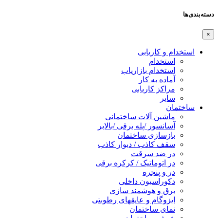
دسته‌بندی‌ها
×
استخدام و کاریابی
استخدام
استخدام بازاریاب
آماده به کار
مراکز کاریابی
سایر
ساختمان
ماشین آلات ساختمانی
آسانسور /پله برقی /بالابر
بازسازی ساختمان
سقف کاذب / دیوار کاذب
در ضد سرقت
در اتوماتیک / کرکره برقی
در و پنجره
دکوراسیون داخلی
برق و هوشمند سازی
ایزوگام و عایقهای رطوبتی
نمای ساختمان