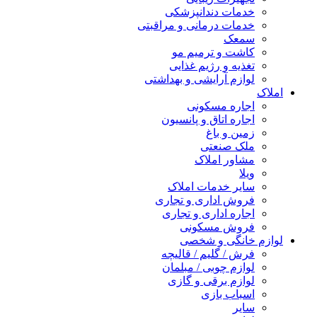
خدمات دندانپزشکی
خدمات درمانی و مراقبتی
سمعک
کاشت و ترمیم مو
تغذیه و رژیم غذایی
لوازم آرایشی و بهداشتی
املاک
اجاره مسکونی
اجاره اتاق و پانسیون
زمین و باغ
ملک صنعتی
مشاور املاک
ویلا
سایر خدمات املاک
فروش اداری و تجاری
اجاره اداری و تجاری
فروش مسکونی
لوازم خانگی و شخصی
فرش / گلیم / قالیچه
لوازم چوبی / مبلمان
لوازم برقی و گازی
اسباب بازی
سایر