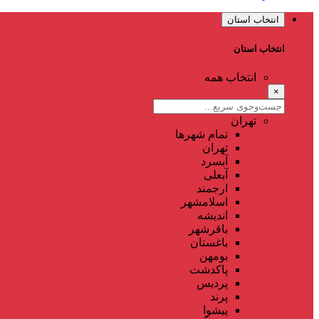
انتخاب استان
انتخاب استان
انتخاب همه
×
تهران
تمام شهر‌ها
تهران
آبسرد
آبعلی
ارجمند
اسلامشهر
اندیشه
باقرشهر
باغستان
بومهن
پاکدشت
پردیس
پرند
پیشوا