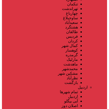
تنکمان
تهراندشت
چهارباغ
ساوجبلاغ
سعیدآباد
هشتگرد
طالقان
فردیس
کردان
کمال شهر
کوهسار
گرمدره
مارلیک
ماهدشت
محمدشهر
مشکین شهر
نظرآباد
بازگشت
اردبیل
تمام شهر‌ها
اردبیل
آبی بیگلو
اصلان دوز