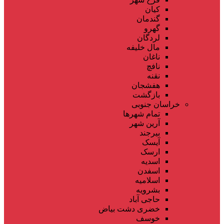
کیان
گندمان
گهرو
لردگان
مال خلیفه
ناغان
نافچ
نقنه
هفشجان
بازگشت
خراسان جنوبی
تمام شهر‌ها
آرین شهر
بیرجند
آیسک
ارسک
اسدیه
اسفدن
اسلامیه
بشرویه
حاجی آباد
خضری دشت بیاض
خوسف