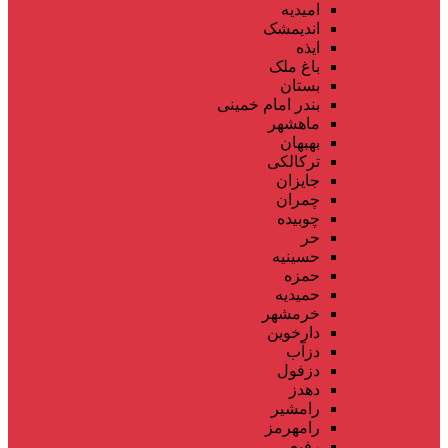
امیدیه
اندیمشک
ایذه
باغ ملک
بستان
بندر امام خمینی
ماهشهر
بهبهان
ترکالکی
جایزان
چمران
چوبیده
حر
حسینیه
حمزه
حمیدیه
خرمشهر
دارخوین
دزآب
دزفول
دهدز
رامشیر
رامهرمز
رفیع