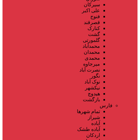
سیرکان
علی اکبر
فنوج
قصرقند
کنارک
گشت
گلمورتی
محمدآباد
محمدان
محمدی
میرجاوه
نصرت آباد
نگور
نوک آباد
نیکشهر
هیدوچ
بازگشت
فارس
تمام شهر‌ها
شیراز
آباده
آباده طشک
اردکان