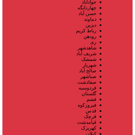
جوادآباد
چهاردانگه
حسن آباد
دماوند
دیزین
رباط کریم
رودهن
ری
شاهدشهر
شریف آباد
شمشک
شهریار
صالح آباد
صباشهر
صفادشت
فردوسیه
گلستان
فشم
فیروزکوه
قدس
قرچک
قیامدشت
کهریزک
کیلان