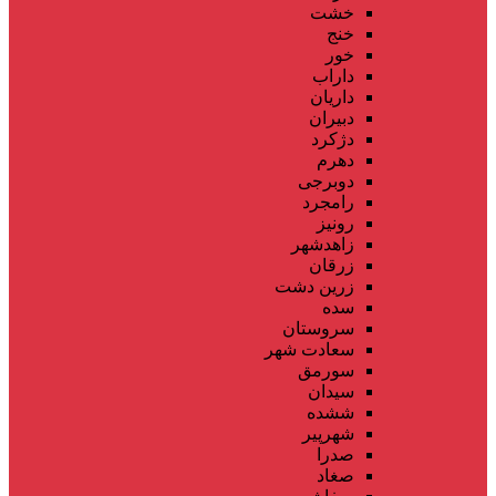
خشت
خنج
خور
داراب
داریان
دبیران
دژکرد
دهرم
دوبرجی
رامجرد
رونیز
زاهدشهر
زرقان
زرین دشت
سده
سروستان
سعادت شهر
سورمق
سیدان
ششده
شهرپیر
صدرا
صغاد