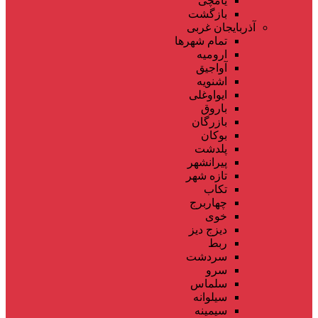
یامچی
بازگشت
آذربایجان غربی
تمام شهر‌ها
ارومیه
آواجیق
اشنویه
ایواوغلی
باروق
بازرگان
بوکان
پلدشت
پیرانشهر
تازه شهر
تکاب
چهاربرج
خوی
دیزج دیز
ربط
سردشت
سرو
سلماس
سیلوانه
سیمینه