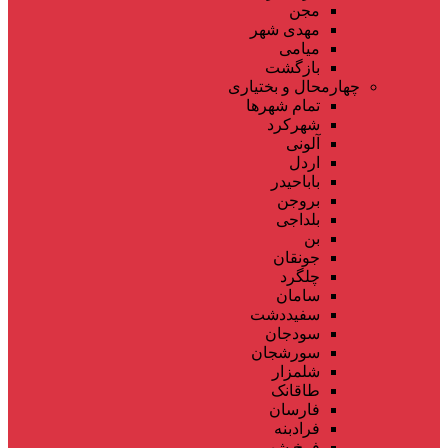
مجن
مهدی شهر
میامی
بازگشت
چهارمحال و بختیاری
تمام شهر‌ها
شهرکرد
آلونی
اردل
باباحیدر
بروجن
بلداجی
بن
جونقان
چلگرد
سامان
سفیددشت
سودجان
سورشجان
شلمزار
طاقانک
فارسان
فرادبنه
فرخ شهر