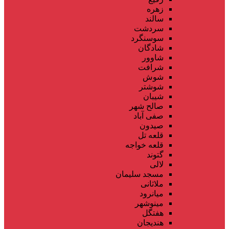
زهره
سالند
سردشت
سوسنگرد
شادگان
شاوور
شرافت
شوش
شوشتر
شیبان
صالح شهر
صفی آباد
صیدون
قلعه تل
قلعه خواجه
گتوند
لالی
مسجد سلیمان
ملاثانی
میانرود
مینوشهر
هفتگل
هندیجان