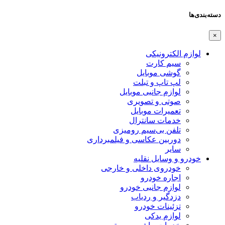
دسته‌بندی‌ها
×
لوازم الکترونیکی
سیم کارت
گوشی موبایل
لپ تاپ و تبلت
لوازم جانبی موبایل
صوتی و تصویری
تعمیرات موبایل
خدمات سانترال
تلفن بی‌سیم رومیزی
دوربین عکاسی و فیلمبرداری
سایر
خودرو و وسایل نقلیه
خودروی داخلی و خارجی
اجاره خودرو
لوازم جانبی خودرو
دزدگیر و ردیاب
تزئینات خودرو
لوازم یدکی