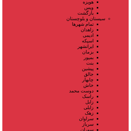
هویزه
ویس
بازگشت
سیستان و بلوچستان
تمام شهر‌ها
زاهدان
ادیمی
اسپکه
ایرانشهر
بزمان
بمپور
بنت
پیشین
جالق
چابهار
خاش
دوست محمد
راسک
زابل
زابلی
زهک
سراوان
سرباز
سوران