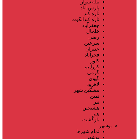
بیله سوار
پارس آباد
تازه کند
تازه کندانگوت
جعفرآباد
خلخال
رضی
سرعین
عنبران
فخرآباد
کلور
کوراییم
گرمی
گیوی
لاهرود
مشگین شهر
نمین
نیر
هشتجین
هیر
بازگشت
بوشهر
تمام شهر‌ها
بوشهر