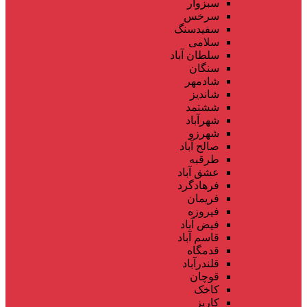
سبزوار
سرخس
سفیدسنگ
سلامی
سلطان آباد
سنگان
شادمهر
شاندیز
ششتمد
شهرآباد
شهرزو
صالح آباد
طرقبه
عشق آباد
فرهادگرد
فریمان
فیروزه
فیض آباد
قاسم آباد
قدمگاه
قلندرآباد
قوچان
کاخک
کاریز