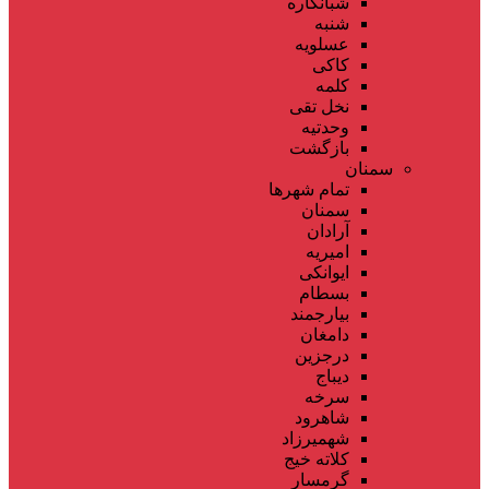
شبانکاره
شنبه
عسلویه
کاکی
کلمه
نخل تقی
وحدتیه
بازگشت
سمنان
تمام شهر‌ها
سمنان
آرادان
امیریه
ایوانکی
بسطام
بیارجمند
دامغان
درجزین
دیباج
سرخه
شاهرود
شهمیرزاد
کلاته خیج
گرمسار