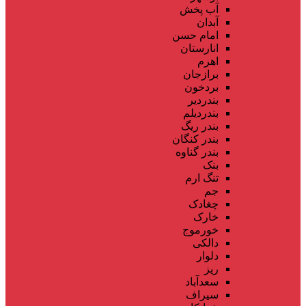
آب پخش
آبدان
امام حسن
انارستان
اهرم
برازجان
بردخون
بندردیر
بندردیلم
بندر ریگ
بندر کنگان
بندر گناوه
بنک
تنگ ارم
جم
چغادک
خارک
خورموج
دالکی
دلوار
ریز
سعدآباد
سیراف