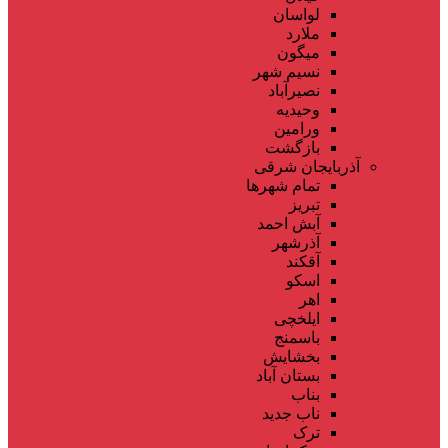
لواسان
ملارد
میگون
نسیم شهر
نصیرآباد
وحیدیه
ورامین
بازگشت
آذربایجان شرقی
تمام شهر‌ها
تبریز
آبش احمد
آذرشهر
آقکند
اسکو
اهر
ایلخچی
باسمنج
بخشایش
بستان آباد
بناب
ناب جدید
ترک