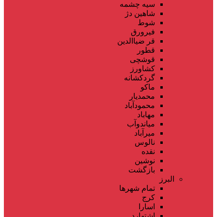
سیه چشمه
شاهین دژ
شوط
فیرورق
قر ضیاالدین
قطور
قوشچی
کشاورز
گردکشانه
ماکو
محمدیار
محمودآباد
مهاباد
میاندوآب
میرآباد
نالوس
نقده
نوشین
بازگشت
البرز
تمام شهر‌ها
کرج
اسارا
اشتهارد