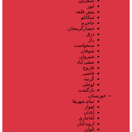
اسفراین
ایور
پیش قلعه
تیتکانلو
جاجرم
حصارگرمخان
درق
راز
سنخواست
شوقان
شیروان
صفی آباد
فاروج
قاضی
گرمه
لوجلی
بازگشت
خوزستان
تمام شهر‌ها
اهواز
آبادان
آغاجاری
اروندکنار
الوان