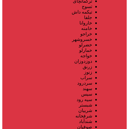
ترکمانچای
تسوج
تیکمه داش
جلفا
خاروانا
خامنه
خراجو
خسروشهر
خضرلو
خمارلو
خواجه
دوزدوزان
زرنق
زنوز
سراب
سردرود
سهند
سیس
سیه رود
شبستر
شربیان
شرفخانه
شندآباد
صوفیان