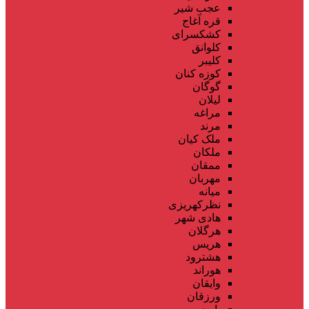
عجب شیر
قره آغاج
کشکسرای
کلوانق
کلیبر
کوزه کنان
گوگان
لیلان
مراغه
مرند
ملک کیان
ملکان
ممقان
مهربان
میانه
نظرکهریزی
هادی شهر
هرگلان
هریس
هشترود
هوراند
وایقان
ورزقان