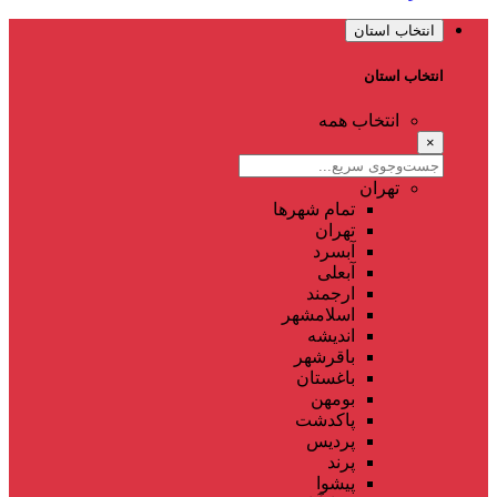
انتخاب استان
انتخاب استان
انتخاب همه
×
تهران
تمام شهر‌ها
تهران
آبسرد
آبعلی
ارجمند
اسلامشهر
اندیشه
باقرشهر
باغستان
بومهن
پاکدشت
پردیس
پرند
پیشوا