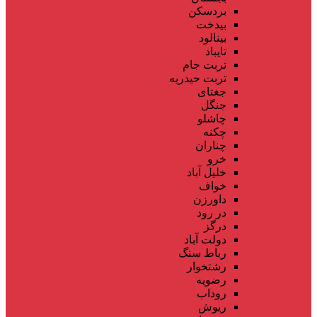
بردسکن
بیدخت
بینالود
تایباد
تربت جام
تربت حیدریه
جغتای
جنگل
چاشلو
چکنه
چناران
خرو
خلیل آباد
خواف
داورزن
در رود
درگز
دولت آباد
رباط سنگ
رشتخوار
رضویه
روداب
ریوش