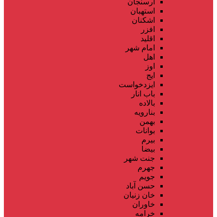
ارسنجان
استهبان
اشکنان
افزر
اقلید
امام شهر
اهل
اوز
ایج
ایزدخواست
باب انار
بالاده
بنارویه
بهمن
بوانات
بیرم
بیضا
جنت شهر
جهرم
جویم
حسن آباد
خان زنیان
خاوران
خرامه