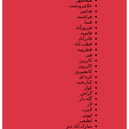
صفاشهر
علامرودشت
فدامی
فراشبند
فسا
فیروزآباد
قائمیه
قادرآباد
قطب آباد
قطرویه
قیر
کارزین
کازرون
کامفیروز
کره ای
کنارتخته
کوار
گراش
گله دار
لار
لامرد
لپویی
لطیفی
مبارک آباد دیز