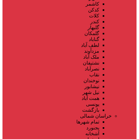
کاشمر
کدکن
کلات
کندر
گلبهار
گلمکان
گناباد
لطف آباد
مزدآوند
ملک آباد
نشتیفان
نصرآباد
نقاب
نوخندان
نیشابور
نیل شهر
همت آباد
یونسی
بازگشت
خراسان شمالی
تمام شهر‌ها
بجنورد
آشخانه