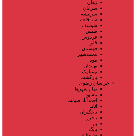
زهان
سرایان
سربیشه
سه قلعه
شوسف
طبس
فردوس
قاین
قهستان
محمدشهر
مود
نهبندان
نیمبلوک
بازگشت
خراسان رضوی
تمام شهر‌ها
مشهد
احمدآباد صولت
انابد
باجگیران
باخرز
بار
بایگ
بجستان