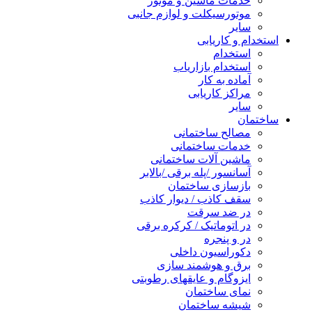
خدمات ماشین و موتور
موتورسیکلت و لوازم جانبی
سایر
استخدام و کاریابی
استخدام
استخدام بازاریاب
آماده به کار
مراکز کاریابی
سایر
ساختمان
مصالح ساختمانی
خدمات ساختمانی
ماشین آلات ساختمانی
آسانسور /پله برقی /بالابر
بازسازی ساختمان
سقف کاذب / دیوار کاذب
در ضد سرقت
در اتوماتیک / کرکره برقی
در و پنجره
دکوراسیون داخلی
برق و هوشمند سازی
ایزوگام و عایقهای رطوبتی
نمای ساختمان
شیشه ساختمان