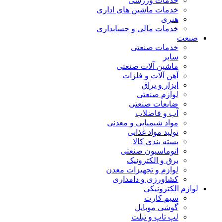
خدمات ورزشی
خدمات ماشین های اداری
هنری
خدمات مالی و حسابداری
صنعت
خدمات صنعتی
سایر
ماشین آلات صنعتی
آهن آلات و فلزات
ابزار و یراق
لوازم صنعتی
ضایعات صنعتی
آب و فاضلاب
مواد شیمیایی و معدنی
تولید مواد غذایی
بسته بندی کالا
اتوماسیون صنعتی
برق و الکترونیک
لوازم و تجهیزات معدن
کشاورزی و دامداری
لوازم الکترونیکی
سیم کارت
گوشی موبایل
لپ تاپ و تبلت