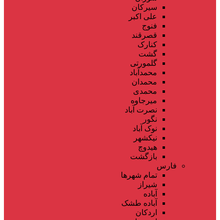
سیرکان
علی اکبر
فنوج
قصرقند
کنارک
گشت
گلمورتی
محمدآباد
محمدان
محمدی
میرجاوه
نصرت آباد
نگور
نوک آباد
نیکشهر
هیدوچ
بازگشت
فارس
تمام شهر‌ها
شیراز
آباده
آباده طشک
اردکان