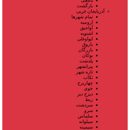
یامچی
بازگشت
آذربایجان غربی
تمام شهر‌ها
ارومیه
آواجیق
اشنویه
ایواوغلی
باروق
بازرگان
بوکان
پلدشت
پیرانشهر
تازه شهر
تکاب
چهاربرج
خوی
دیزج دیز
ربط
سردشت
سرو
سلماس
سیلوانه
سیمینه