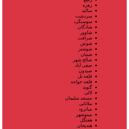
زهره
سالند
سردشت
سوسنگرد
شادگان
شاوور
شرافت
شوش
شوشتر
شیبان
صالح شهر
صفی آباد
صیدون
قلعه تل
قلعه خواجه
گتوند
لالی
مسجد سلیمان
ملاثانی
میانرود
مینوشهر
هفتگل
هندیجان