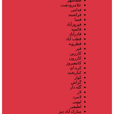
صفاشهر
علامرودشت
فدامی
فراشبند
فسا
فیروزآباد
قائمیه
قادرآباد
قطب آباد
قطرویه
قیر
کارزین
کازرون
کامفیروز
کره ای
کنارتخته
کوار
گراش
گله دار
لار
لامرد
لپویی
لطیفی
مبارک آباد دیز