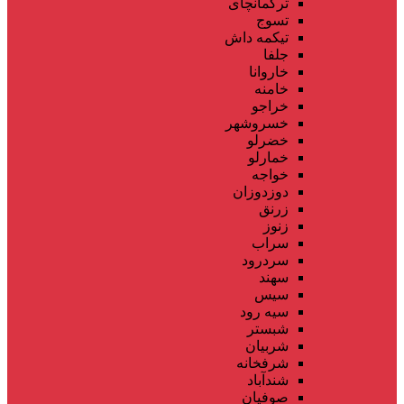
ترکمانچای
تسوج
تیکمه داش
جلفا
خاروانا
خامنه
خراجو
خسروشهر
خضرلو
خمارلو
خواجه
دوزدوزان
زرنق
زنوز
سراب
سردرود
سهند
سیس
سیه رود
شبستر
شربیان
شرفخانه
شندآباد
صوفیان