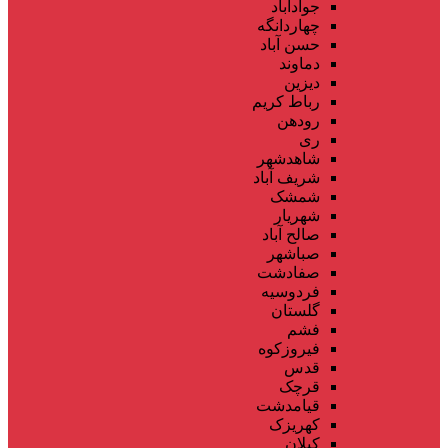
جوادآباد
چهاردانگه
حسن آباد
دماوند
دیزین
رباط کریم
رودهن
ری
شاهدشهر
شریف آباد
شمشک
شهریار
صالح آباد
صباشهر
صفادشت
فردوسیه
گلستان
فشم
فیروزکوه
قدس
قرچک
قیامدشت
کهریزک
کیلان