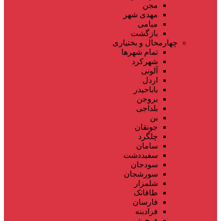
مجن
مهدی شهر
میامی
بازگشت
چهارمحال و بختیاری
تمام شهر‌ها
شهرکرد
آلونی
اردل
باباحیدر
بروجن
بلداجی
بن
جونقان
چلگرد
سامان
سفیددشت
سودجان
سورشجان
شلمزار
طاقانک
فارسان
فرادبنه
فرخ شهر