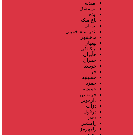
امیدیه
اندیمشک
ایذه
باغ ملک
بستان
بندر امام خمینی
ماهشهر
بهبهان
ترکالکی
جایزان
چمران
چوبیده
حر
حسینیه
حمزه
حمیدیه
خرمشهر
دارخوین
دزآب
دزفول
دهدز
رامشیر
رامهرمز
رفیع