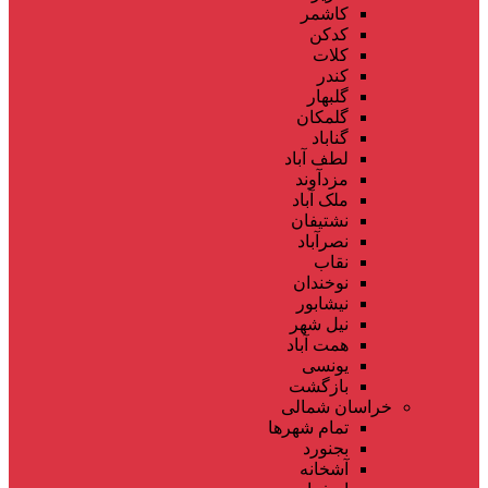
کاشمر
کدکن
کلات
کندر
گلبهار
گلمکان
گناباد
لطف آباد
مزدآوند
ملک آباد
نشتیفان
نصرآباد
نقاب
نوخندان
نیشابور
نیل شهر
همت آباد
یونسی
بازگشت
خراسان شمالی
تمام شهر‌ها
بجنورد
آشخانه