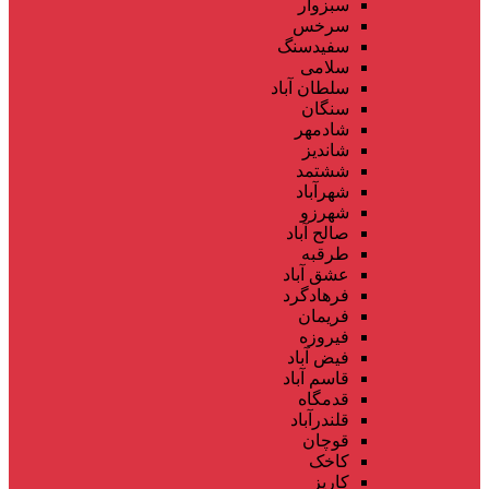
سبزوار
سرخس
سفیدسنگ
سلامی
سلطان آباد
سنگان
شادمهر
شاندیز
ششتمد
شهرآباد
شهرزو
صالح آباد
طرقبه
عشق آباد
فرهادگرد
فریمان
فیروزه
فیض آباد
قاسم آباد
قدمگاه
قلندرآباد
قوچان
کاخک
کاریز