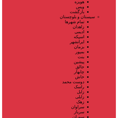
هویزه
ویس
بازگشت
سیستان و بلوچستان
تمام شهر‌ها
زاهدان
ادیمی
اسپکه
ایرانشهر
بزمان
بمپور
بنت
پیشین
جالق
چابهار
خاش
دوست محمد
راسک
زابل
زابلی
زهک
سراوان
سرباز
سوران