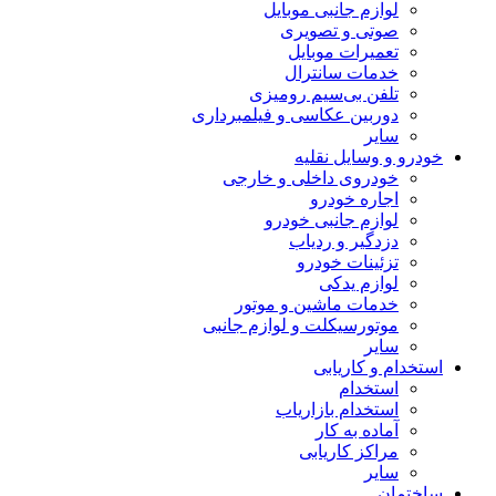
لوازم جانبی موبایل
صوتی و تصویری
تعمیرات موبایل
خدمات سانترال
تلفن بی‌سیم رومیزی
دوربین عکاسی و فیلمبرداری
سایر
خودرو و وسایل نقلیه
خودروی داخلی و خارجی
اجاره خودرو
لوازم جانبی خودرو
دزدگیر و ردیاب
تزئینات خودرو
لوازم یدکی
خدمات ماشین و موتور
موتورسیکلت و لوازم جانبی
سایر
استخدام و کاریابی
استخدام
استخدام بازاریاب
آماده به کار
مراکز کاریابی
سایر
ساختمان