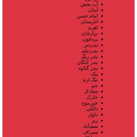
آب پخش
آبدان
امام حسن
انارستان
اهرم
برازجان
بردخون
بندردیر
بندردیلم
بندر ریگ
بندر کنگان
بندر گناوه
بنک
تنگ ارم
جم
چغادک
خارک
خورموج
دالکی
دلوار
ریز
سعدآباد
سیراف