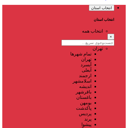
انتخاب استان
انتخاب استان
انتخاب همه
×
تهران
تمام شهر‌ها
تهران
آبسرد
آبعلی
ارجمند
اسلامشهر
اندیشه
باقرشهر
باغستان
بومهن
پاکدشت
پردیس
پرند
پیشوا