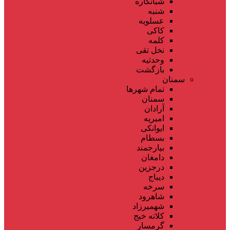
شبانکاره
شنبه
عسلویه
کاکی
کلمه
نخل تقی
وحدتیه
بازگشت
سمنان
تمام شهر‌ها
سمنان
آرادان
امیریه
ایوانکی
بسطام
بیارجمند
دامغان
درجزین
دیباج
سرخه
شاهرود
شهمیرزاد
کلاته خیج
گرمسار