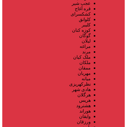
عجب شیر
قره آغاج
کشکسرای
کلوانق
کلیبر
کوزه کنان
گوگان
لیلان
مراغه
مرند
ملک کیان
ملکان
ممقان
مهربان
میانه
نظرکهریزی
هادی شهر
هرگلان
هریس
هشترود
هوراند
وایقان
ورزقان