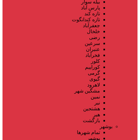
بیله سوار
پارس آباد
تازه کند
تازه کندانگوت
جعفرآباد
خلخال
رضی
سرعین
عنبران
فخرآباد
کلور
کوراییم
گرمی
گیوی
لاهرود
مشگین شهر
نمین
نیر
هشتجین
هیر
بازگشت
بوشهر
تمام شهر‌ها
بوشهر