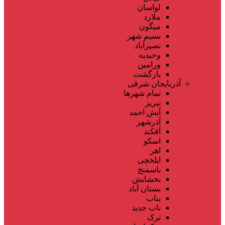
لواسان
ملارد
میگون
نسیم شهر
نصیرآباد
وحیدیه
ورامین
بازگشت
آذربایجان شرقی
تمام شهر‌ها
تبریز
آبش احمد
آذرشهر
آقکند
اسکو
اهر
ایلخچی
باسمنج
بخشایش
بستان آباد
بناب
ناب جدید
ترک