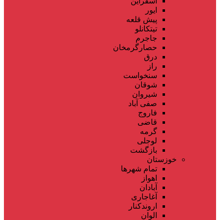
اسفراین
ایور
پیش قلعه
تیتکانلو
جاجرم
حصارگرمخان
درق
راز
سنخواست
شوقان
شیروان
صفی آباد
فاروج
قاضی
گرمه
لوجلی
بازگشت
خوزستان
تمام شهر‌ها
اهواز
آبادان
آغاجاری
اروندکنار
الوان