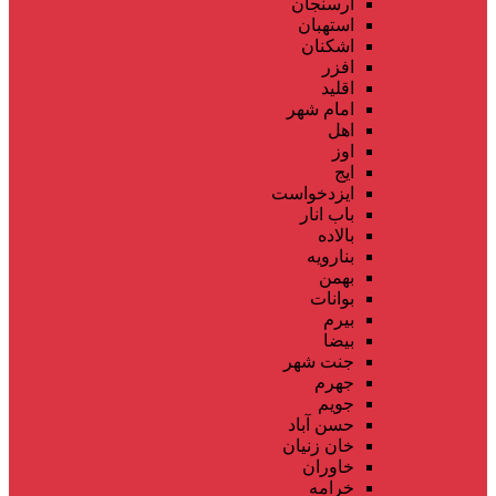
ارسنجان
استهبان
اشکنان
افزر
اقلید
امام شهر
اهل
اوز
ایج
ایزدخواست
باب انار
بالاده
بنارویه
بهمن
بوانات
بیرم
بیضا
جنت شهر
جهرم
جویم
حسن آباد
خان زنیان
خاوران
خرامه