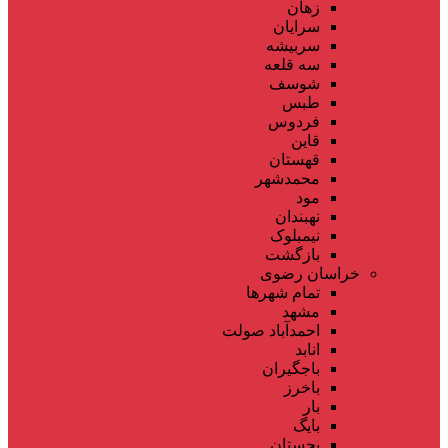
زهان
سرایان
سربیشه
سه قلعه
شوسف
طبس
فردوس
قاین
قهستان
محمدشهر
مود
نهبندان
نیمبلوک
بازگشت
خراسان رضوی
تمام شهر‌ها
مشهد
احمدآباد صولت
انابد
باجگیران
باخرز
بار
بایگ
بجستان