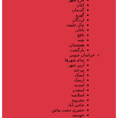
کیان
گندمان
گهرو
لردگان
مال خلیفه
ناغان
نافچ
نقنه
هفشجان
بازگشت
خراسان جنوبی
تمام شهر‌ها
آرین شهر
بیرجند
آیسک
ارسک
اسدیه
اسفدن
اسلامیه
بشرویه
حاجی آباد
خضری دشت بیاض
خوسف