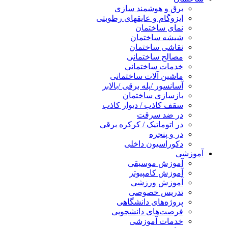
برق و هوشمند سازی
ایزوگام و عایقهای رطوبتی
نمای ساختمان
شیشه ساختمان
نقاشی ساختمان
مصالح ساختمانی
خدمات ساختمانی
ماشین آلات ساختمانی
آسانسور /پله برقی /بالابر
بازسازی ساختمان
سقف کاذب / دیوار کاذب
در ضد سرقت
در اتوماتیک / کرکره برقی
در و پنجره
دکوراسیون داخلی
آموزشی
آموزش موسیقی
آموزش کامپیوتر
آموزش ورزشی
تدریس خصوصی
پروژه‌های دانشگاهی
فرصت‌های دانشجویی
خدمات آموزشی