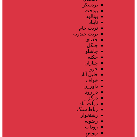
بردسکن
بیدخت
بینالود
تایباد
تربت جام
تربت حیدریه
جغتای
جنگل
چاشلو
چکنه
چناران
خرو
خلیل آباد
خواف
داورزن
در رود
درگز
دولت آباد
رباط سنگ
رشتخوار
رضویه
روداب
ریوش