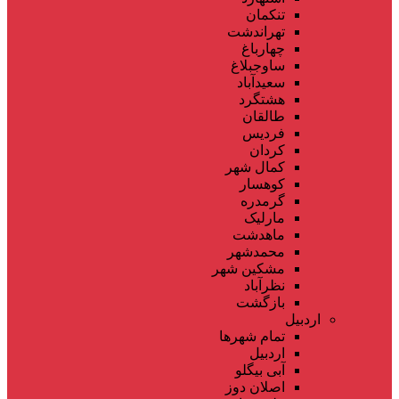
تنکمان
تهراندشت
چهارباغ
ساوجبلاغ
سعیدآباد
هشتگرد
طالقان
فردیس
کردان
کمال شهر
کوهسار
گرمدره
مارلیک
ماهدشت
محمدشهر
مشکین شهر
نظرآباد
بازگشت
اردبیل
تمام شهر‌ها
اردبیل
آبی بیگلو
اصلان دوز