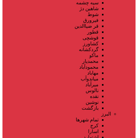
سیه چشمه
شاهین دژ
شوط
فیرورق
قر ضیاالدین
قطور
قوشچی
کشاورز
گردکشانه
ماکو
محمدیار
محمودآباد
مهاباد
میاندوآب
میرآباد
نالوس
نقده
نوشین
بازگشت
البرز
تمام شهر‌ها
کرج
اسارا
اشتهارد