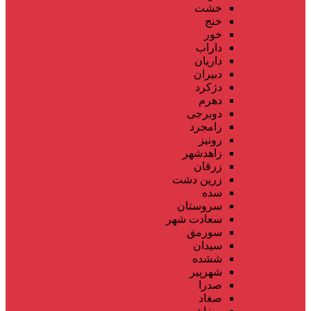
خشت
خنج
خور
داراب
داریان
دبیران
دژکرد
دهرم
دوبرجی
رامجرد
رونیز
زاهدشهر
زرقان
زرین دشت
سده
سروستان
سعادت شهر
سورمق
سیدان
ششده
شهرپیر
صدرا
صغاد