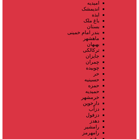
امیدیه
اندیمشک
ایذه
باغ ملک
بستان
بندر امام خمینی
ماهشهر
بهبهان
ترکالکی
جایزان
چمران
چوبیده
حر
حسینیه
حمزه
حمیدیه
خرمشهر
دارخوین
دزآب
دزفول
دهدز
رامشیر
رامهرمز
رفیع