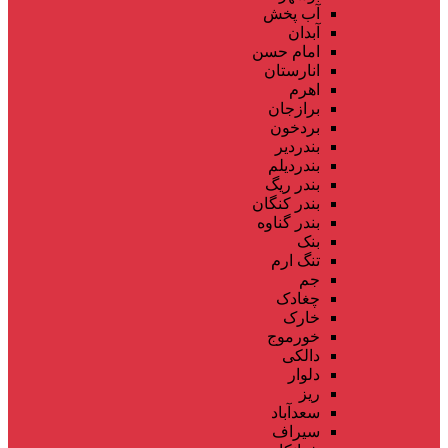
آب پخش
آبدان
امام حسن
انارستان
اهرم
برازجان
بردخون
بندردیر
بندردیلم
بندر ریگ
بندر کنگان
بندر گناوه
بنک
تنگ ارم
جم
چغادک
خارک
خورموج
دالکی
دلوار
ریز
سعدآباد
سیراف