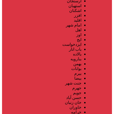
ارسنجان
استهبان
اشکنان
افزر
اقلید
امام شهر
اهل
اوز
ایج
ایزدخواست
باب انار
بالاده
بنارویه
بهمن
بوانات
بیرم
بیضا
جنت شهر
جهرم
جویم
حسن آباد
خان زنیان
خاوران
خرامه