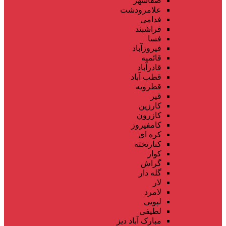
صفاشهر
علامرودشت
فدامی
فراشبند
فسا
فیروزآباد
قائمیه
قادرآباد
قطب آباد
قطرویه
قیر
کارزین
کازرون
کامفیروز
کره ای
کنارتخته
کوار
گراش
گله دار
لار
لامرد
لپویی
لطیفی
مبارک آباد دیز