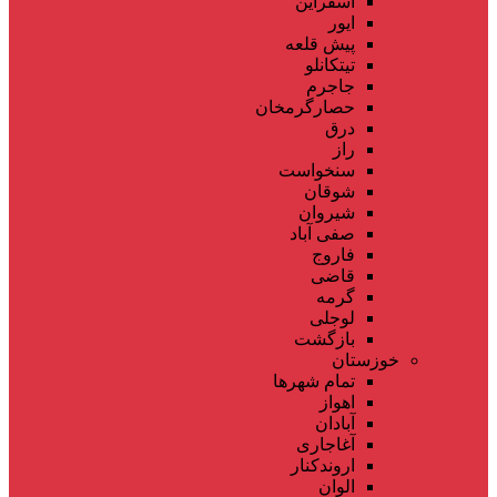
اسفراین
ایور
پیش قلعه
تیتکانلو
جاجرم
حصارگرمخان
درق
راز
سنخواست
شوقان
شیروان
صفی آباد
فاروج
قاضی
گرمه
لوجلی
بازگشت
خوزستان
تمام شهر‌ها
اهواز
آبادان
آغاجاری
اروندکنار
الوان