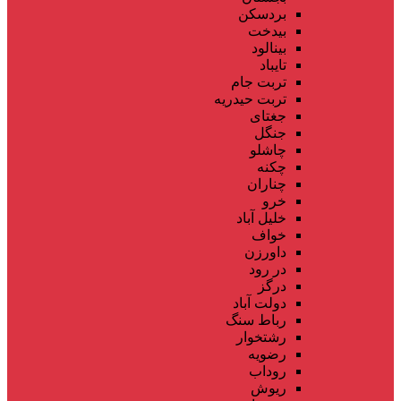
بردسکن
بیدخت
بینالود
تایباد
تربت جام
تربت حیدریه
جغتای
جنگل
چاشلو
چکنه
چناران
خرو
خلیل آباد
خواف
داورزن
در رود
درگز
دولت آباد
رباط سنگ
رشتخوار
رضویه
روداب
ریوش