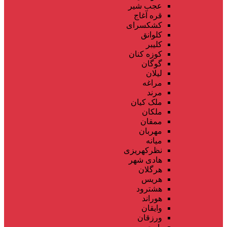
عجب شیر
قره آغاج
کشکسرای
کلوانق
کلیبر
کوزه کنان
گوگان
لیلان
مراغه
مرند
ملک کیان
ملکان
ممقان
مهربان
میانه
نظرکهریزی
هادی شهر
هرگلان
هریس
هشترود
هوراند
وایقان
ورزقان