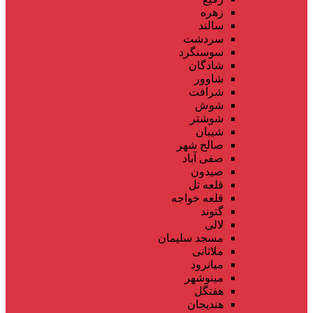
زهره
سالند
سردشت
سوسنگرد
شادگان
شاوور
شرافت
شوش
شوشتر
شیبان
صالح شهر
صفی آباد
صیدون
قلعه تل
قلعه خواجه
گتوند
لالی
مسجد سلیمان
ملاثانی
میانرود
مینوشهر
هفتگل
هندیجان