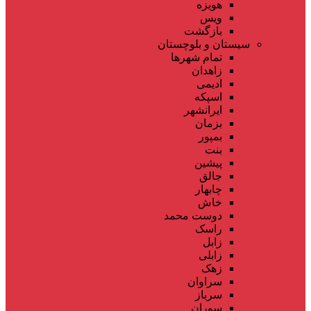
هویزه
ویس
بازگشت
سیستان و بلوچستان
تمام شهر‌ها
زاهدان
ادیمی
اسپکه
ایرانشهر
بزمان
بمپور
بنت
پیشین
جالق
چابهار
خاش
دوست محمد
راسک
زابل
زابلی
زهک
سراوان
سرباز
سوران