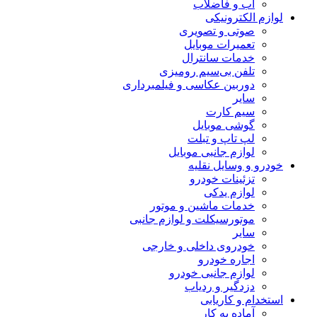
آب و فاضلاب
لوازم الکترونیکی
صوتی و تصویری
تعمیرات موبایل
خدمات سانترال
تلفن بی‌سیم رومیزی
دوربین عکاسی و فیلمبرداری
سایر
سیم کارت
گوشی موبایل
لپ تاپ و تبلت
لوازم جانبی موبایل
خودرو و وسایل نقلیه
تزئینات خودرو
لوازم یدکی
خدمات ماشین و موتور
موتورسیکلت و لوازم جانبی
سایر
خودروی داخلی و خارجی
اجاره خودرو
لوازم جانبی خودرو
دزدگیر و ردیاب
استخدام و کاریابی
آماده به کار