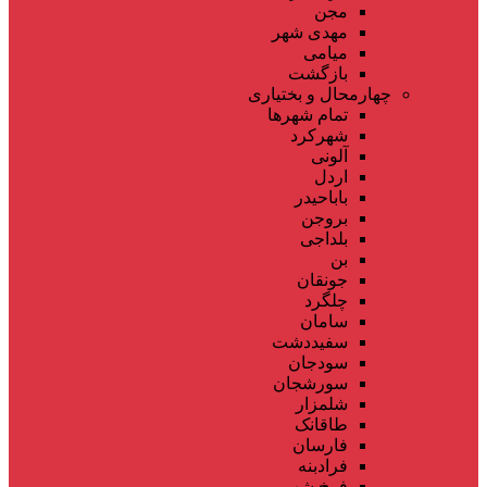
مجن
مهدی شهر
میامی
بازگشت
چهارمحال و بختیاری
تمام شهر‌ها
شهرکرد
آلونی
اردل
باباحیدر
بروجن
بلداجی
بن
جونقان
چلگرد
سامان
سفیددشت
سودجان
سورشجان
شلمزار
طاقانک
فارسان
فرادبنه
فرخ شهر