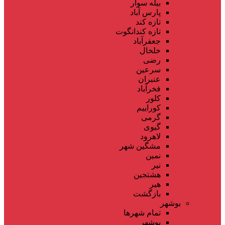
بیله سوار
پارس آباد
تازه کند
تازه کندانگوت
جعفرآباد
خلخال
رضی
سرعین
عنبران
فخرآباد
کلور
کوراییم
گرمی
گیوی
لاهرود
مشگین شهر
نمین
نیر
هشتجین
هیر
بازگشت
بوشهر
تمام شهر‌ها
بوشهر