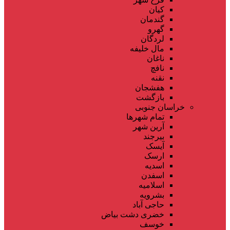
کیان
گندمان
گهرو
لردگان
مال خلیفه
ناغان
نافچ
نقنه
هفشجان
بازگشت
خراسان جنوبی
تمام شهر‌ها
آرین شهر
بیرجند
آیسک
ارسک
اسدیه
اسفدن
اسلامیه
بشرویه
حاجی آباد
خضری دشت بیاض
خوسف