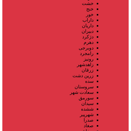
خشت
خنج
خور
داراب
داریان
دبیران
دژکرد
دهرم
دوبرجی
رامجرد
رونیز
زاهدشهر
زرقان
زرین دشت
سده
سروستان
سعادت شهر
سورمق
سیدان
ششده
شهرپیر
صدرا
صغاد