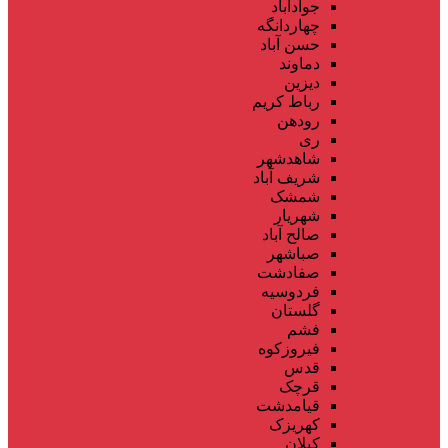
جوادآباد
چهاردانگه
حسن آباد
دماوند
دیزین
رباط کریم
رودهن
ری
شاهدشهر
شریف آباد
شمشک
شهریار
صالح آباد
صباشهر
صفادشت
فردوسیه
گلستان
فشم
فیروزکوه
قدس
قرچک
قیامدشت
کهریزک
کیلان