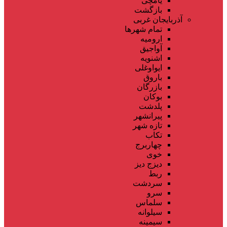
یامچی
بازگشت
آذربایجان غربی
تمام شهر‌ها
ارومیه
آواجیق
اشنویه
ایواوغلی
باروق
بازرگان
بوکان
پلدشت
پیرانشهر
تازه شهر
تکاب
چهاربرج
خوی
دیزج دیز
ربط
سردشت
سرو
سلماس
سیلوانه
سیمینه