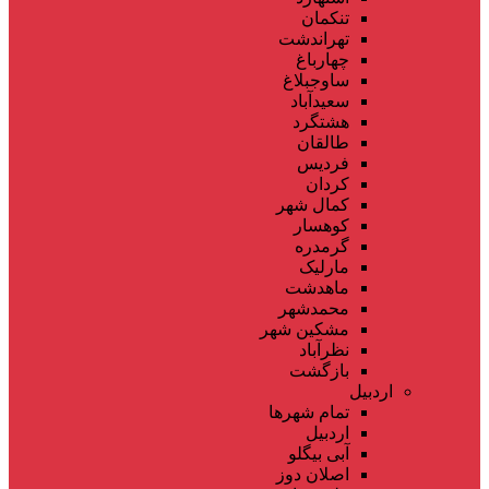
تنکمان
تهراندشت
چهارباغ
ساوجبلاغ
سعیدآباد
هشتگرد
طالقان
فردیس
کردان
کمال شهر
کوهسار
گرمدره
مارلیک
ماهدشت
محمدشهر
مشکین شهر
نظرآباد
بازگشت
اردبیل
تمام شهر‌ها
اردبیل
آبی بیگلو
اصلان دوز