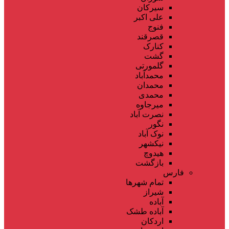
سیرکان
علی اکبر
فنوج
قصرقند
کنارک
گشت
گلمورتی
محمدآباد
محمدان
محمدی
میرجاوه
نصرت آباد
نگور
نوک آباد
نیکشهر
هیدوچ
بازگشت
فارس
تمام شهر‌ها
شیراز
آباده
آباده طشک
اردکان