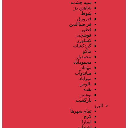
سیه چشمه
شاهین دژ
شوط
فیرورق
قر ضیاالدین
قطور
قوشچی
کشاورز
گردکشانه
ماکو
محمدیار
محمودآباد
مهاباد
میاندوآب
میرآباد
نالوس
نقده
نوشین
بازگشت
البرز
تمام شهر‌ها
کرج
اسارا
اشتهارد