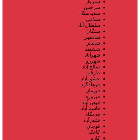
سبزوار
سرخس
سفیدسنگ
سلامی
سلطان آباد
سنگان
شادمهر
شاندیز
ششتمد
شهرآباد
شهرزو
صالح آباد
طرقبه
عشق آباد
فرهادگرد
فریمان
فیروزه
فیض آباد
قاسم آباد
قدمگاه
قلندرآباد
قوچان
کاخک
کاریز