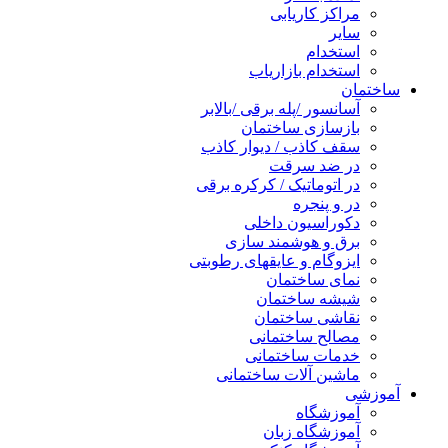
مراکز کاریابی
سایر
استخدام
استخدام بازاریاب
ساختمان
آسانسور /پله برقی /بالابر
بازسازی ساختمان
سقف کاذب / دیوار کاذب
در ضد سرقت
در اتوماتیک / کرکره برقی
در و پنجره
دکوراسیون داخلی
برق و هوشمند سازی
ایزوگام و عایقهای رطوبتی
نمای ساختمان
شیشه ساختمان
نقاشی ساختمان
مصالح ساختمانی
خدمات ساختمانی
ماشین آلات ساختمانی
آموزشی
آموزشگاه
آموزشگاه زبان