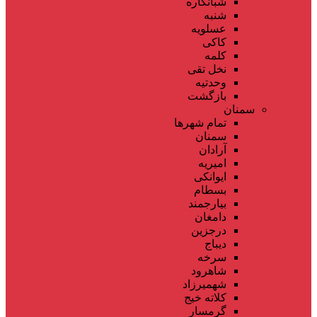
شبانکاره
شنبه
عسلویه
کاکی
کلمه
نخل تقی
وحدتیه
بازگشت
سمنان
تمام شهر‌ها
سمنان
آرادان
امیریه
ایوانکی
بسطام
بیارجمند
دامغان
درجزین
دیباج
سرخه
شاهرود
شهمیرزاد
کلاته خیج
گرمسار