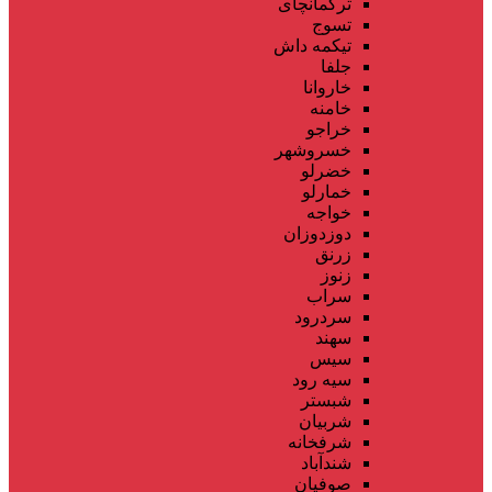
ترکمانچای
تسوج
تیکمه داش
جلفا
خاروانا
خامنه
خراجو
خسروشهر
خضرلو
خمارلو
خواجه
دوزدوزان
زرنق
زنوز
سراب
سردرود
سهند
سیس
سیه رود
شبستر
شربیان
شرفخانه
شندآباد
صوفیان