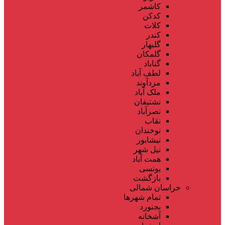
کاشمر
کدکن
کلات
کندر
گلبهار
گلمکان
گناباد
لطف آباد
مزدآوند
ملک آباد
نشتیفان
نصرآباد
نقاب
نوخندان
نیشابور
نیل شهر
همت آباد
یونسی
بازگشت
خراسان شمالی
تمام شهر‌ها
بجنورد
آشخانه