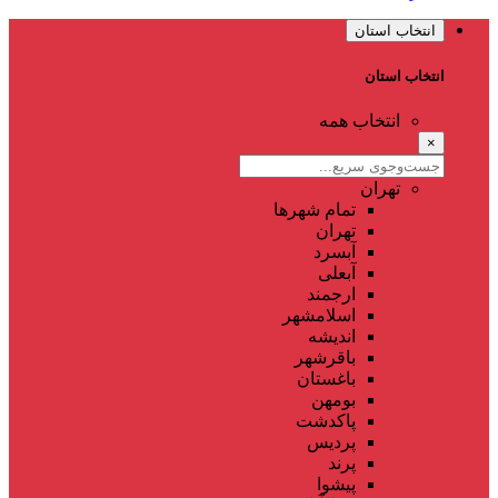
انتخاب استان
انتخاب استان
انتخاب همه
×
تهران
تمام شهر‌ها
تهران
آبسرد
آبعلی
ارجمند
اسلامشهر
اندیشه
باقرشهر
باغستان
بومهن
پاکدشت
پردیس
پرند
پیشوا