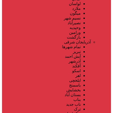
لواسان
ملارد
میگون
نسیم شهر
نصیرآباد
وحیدیه
ورامین
بازگشت
آذربایجان شرقی
تمام شهر‌ها
تبریز
آبش احمد
آذرشهر
آقکند
اسکو
اهر
ایلخچی
باسمنج
بخشایش
بستان آباد
بناب
ناب جدید
ترک