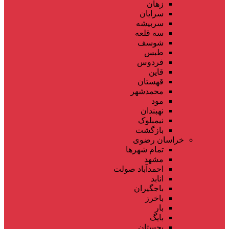
زهان
سرایان
سربیشه
سه قلعه
شوسف
طبس
فردوس
قاین
قهستان
محمدشهر
مود
نهبندان
نیمبلوک
بازگشت
خراسان رضوی
تمام شهر‌ها
مشهد
احمدآباد صولت
انابد
باجگیران
باخرز
بار
بایگ
بجستان