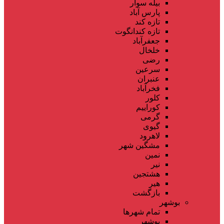
بیله سوار
پارس آباد
تازه کند
تازه کندانگوت
جعفرآباد
خلخال
رضی
سرعین
عنبران
فخرآباد
کلور
کوراییم
گرمی
گیوی
لاهرود
مشگین شهر
نمین
نیر
هشتجین
هیر
بازگشت
بوشهر
تمام شهر‌ها
بوشهر