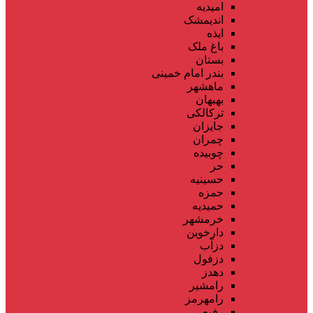
امیدیه
اندیمشک
ایذه
باغ ملک
بستان
بندر امام خمینی
ماهشهر
بهبهان
ترکالکی
جایزان
چمران
چوبیده
حر
حسینیه
حمزه
حمیدیه
خرمشهر
دارخوین
دزآب
دزفول
دهدز
رامشیر
رامهرمز
رفیع