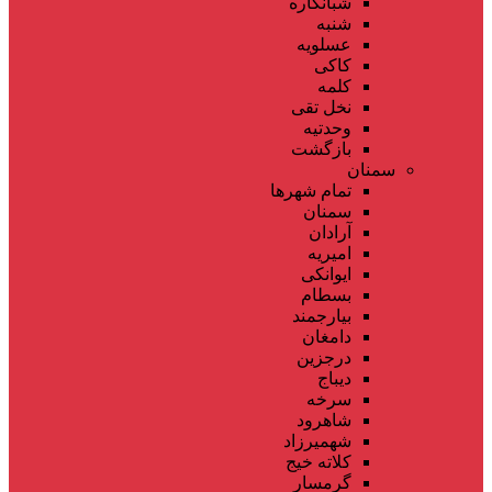
شبانکاره
شنبه
عسلویه
کاکی
کلمه
نخل تقی
وحدتیه
بازگشت
سمنان
تمام شهر‌ها
سمنان
آرادان
امیریه
ایوانکی
بسطام
بیارجمند
دامغان
درجزین
دیباج
سرخه
شاهرود
شهمیرزاد
کلاته خیج
گرمسار