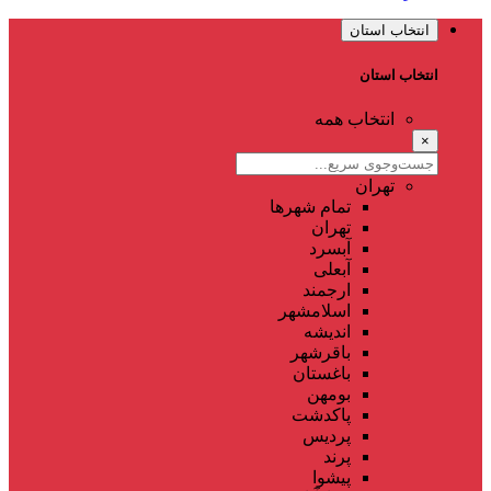
انتخاب استان
انتخاب استان
انتخاب همه
×
تهران
تمام شهر‌ها
تهران
آبسرد
آبعلی
ارجمند
اسلامشهر
اندیشه
باقرشهر
باغستان
بومهن
پاکدشت
پردیس
پرند
پیشوا