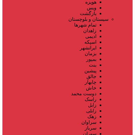
هویزه
ویس
بازگشت
سیستان و بلوچستان
تمام شهر‌ها
زاهدان
ادیمی
اسپکه
ایرانشهر
بزمان
بمپور
بنت
پیشین
جالق
چابهار
خاش
دوست محمد
راسک
زابل
زابلی
زهک
سراوان
سرباز
سوران