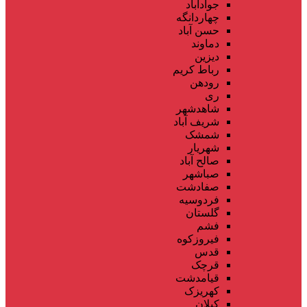
جوادآباد
چهاردانگه
حسن آباد
دماوند
دیزین
رباط کریم
رودهن
ری
شاهدشهر
شریف آباد
شمشک
شهریار
صالح آباد
صباشهر
صفادشت
فردوسیه
گلستان
فشم
فیروزکوه
قدس
قرچک
قیامدشت
کهریزک
کیلان