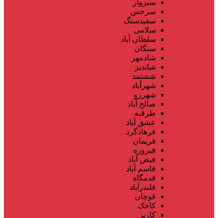
سبزوار
سرخس
سفیدسنگ
سلامی
سلطان آباد
سنگان
شادمهر
شاندیز
ششتمد
شهرآباد
شهرزو
صالح آباد
طرقبه
عشق آباد
فرهادگرد
فریمان
فیروزه
فیض آباد
قاسم آباد
قدمگاه
قلندرآباد
قوچان
کاخک
کاریز