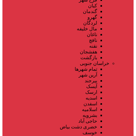
کیان
گندمان
گهرو
لردگان
مال خلیفه
ناغان
نافچ
نقنه
هفشجان
بازگشت
خراسان جنوبی
تمام شهر‌ها
آرین شهر
بیرجند
آیسک
ارسک
اسدیه
اسفدن
اسلامیه
بشرویه
حاجی آباد
خضری دشت بیاض
خوسف