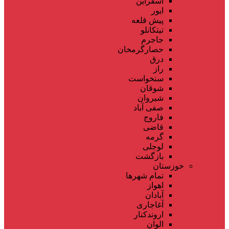
اسفراین
ایور
پیش قلعه
تیتکانلو
جاجرم
حصارگرمخان
درق
راز
سنخواست
شوقان
شیروان
صفی آباد
فاروج
قاضی
گرمه
لوجلی
بازگشت
خوزستان
تمام شهر‌ها
اهواز
آبادان
آغاجاری
اروندکنار
الوان