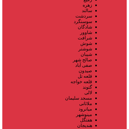
زهره
سالند
سردشت
سوسنگرد
شادگان
شاوور
شرافت
شوش
شوشتر
شیبان
صالح شهر
صفی آباد
صیدون
قلعه تل
قلعه خواجه
گتوند
لالی
مسجد سلیمان
ملاثانی
میانرود
مینوشهر
هفتگل
هندیجان