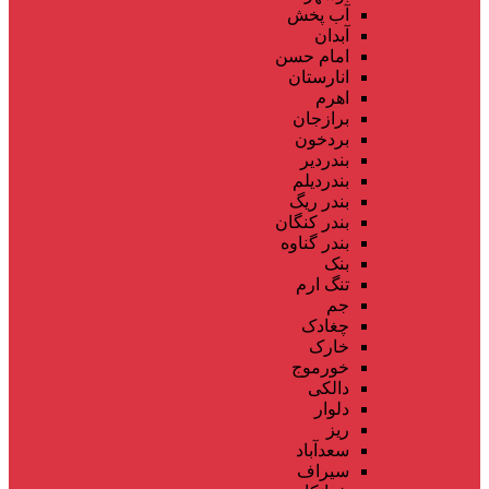
آب پخش
آبدان
امام حسن
انارستان
اهرم
برازجان
بردخون
بندردیر
بندردیلم
بندر ریگ
بندر کنگان
بندر گناوه
بنک
تنگ ارم
جم
چغادک
خارک
خورموج
دالکی
دلوار
ریز
سعدآباد
سیراف