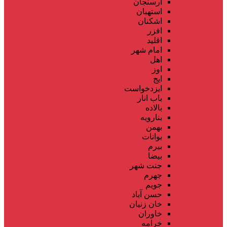
ارسنجان
استهبان
اشکنان
افزر
اقلید
امام شهر
اهل
اوز
ایج
ایزدخواست
باب انار
بالاده
بنارویه
بهمن
بوانات
بیرم
بیضا
جنت شهر
جهرم
جویم
حسن آباد
خان زنیان
خاوران
خرامه