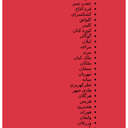
عجب شیر
قره آغاج
کشکسرای
کلوانق
کلیبر
کوزه کنان
گوگان
لیلان
مراغه
مرند
ملک کیان
ملکان
ممقان
مهربان
میانه
نظرکهریزی
هادی شهر
هرگلان
هریس
هشترود
هوراند
وایقان
ورزقان