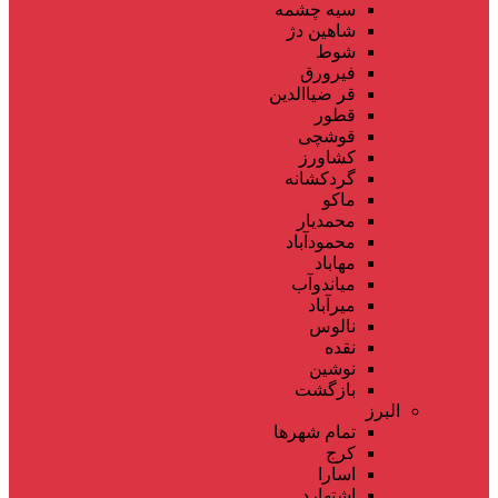
سیه چشمه
شاهین دژ
شوط
فیرورق
قر ضیاالدین
قطور
قوشچی
کشاورز
گردکشانه
ماکو
محمدیار
محمودآباد
مهاباد
میاندوآب
میرآباد
نالوس
نقده
نوشین
بازگشت
البرز
تمام شهر‌ها
کرج
اسارا
اشتهارد