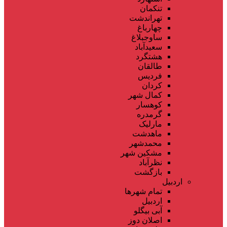
تنکمان
تهراندشت
چهارباغ
ساوجبلاغ
سعیدآباد
هشتگرد
طالقان
فردیس
کردان
کمال شهر
کوهسار
گرمدره
مارلیک
ماهدشت
محمدشهر
مشکین شهر
نظرآباد
بازگشت
اردبیل
تمام شهر‌ها
اردبیل
آبی بیگلو
اصلان دوز