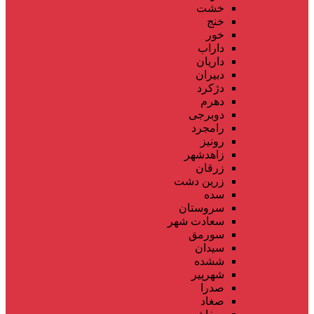
خشت
خنج
خور
داراب
داریان
دبیران
دژکرد
دهرم
دوبرجی
رامجرد
رونیز
زاهدشهر
زرقان
زرین دشت
سده
سروستان
سعادت شهر
سورمق
سیدان
ششده
شهرپیر
صدرا
صغاد