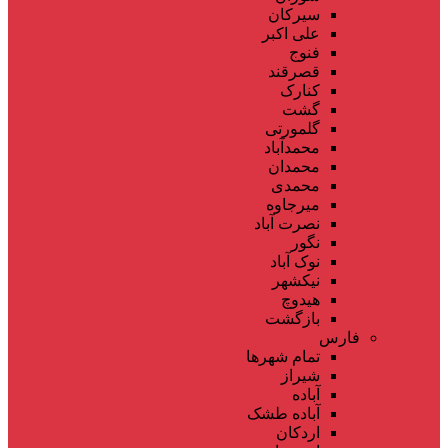
سیرکان
علی اکبر
فنوج
قصرقند
کنارک
گشت
گلمورتی
محمدآباد
محمدان
محمدی
میرجاوه
نصرت آباد
نگور
نوک آباد
نیکشهر
هیدوچ
بازگشت
فارس
تمام شهر‌ها
شیراز
آباده
آباده طشک
اردکان