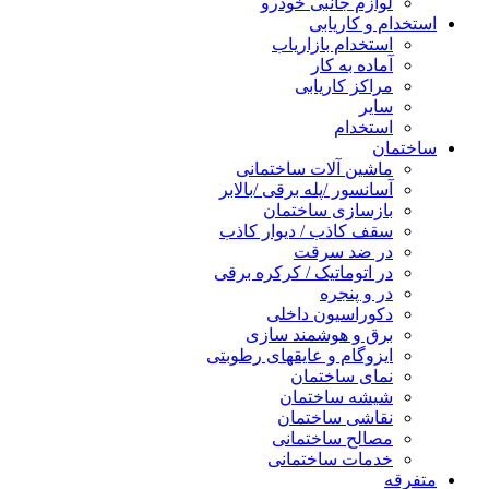
لوازم جانبی خودرو
استخدام و کاریابی
استخدام بازاریاب
آماده به کار
مراکز کاریابی
سایر
استخدام
ساختمان
ماشین آلات ساختمانی
آسانسور /پله برقی /بالابر
بازسازی ساختمان
سقف کاذب / دیوار کاذب
در ضد سرقت
در اتوماتیک / کرکره برقی
در و پنجره
دکوراسیون داخلی
برق و هوشمند سازی
ایزوگام و عایقهای رطوبتی
نمای ساختمان
شیشه ساختمان
نقاشی ساختمان
مصالح ساختمانی
خدمات ساختمانی
متفرقه