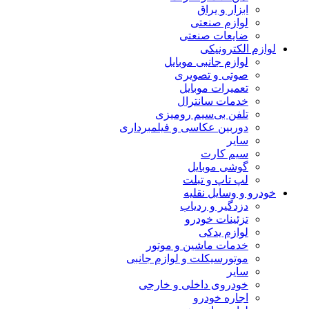
ابزار و یراق
لوازم صنعتی
ضایعات صنعتی
لوازم الکترونیکی
لوازم جانبی موبایل
صوتی و تصویری
تعمیرات موبایل
خدمات سانترال
تلفن بی‌سیم رومیزی
دوربین عکاسی و فیلمبرداری
سایر
سیم کارت
گوشی موبایل
لپ تاپ و تبلت
خودرو و وسایل نقلیه
دزدگیر و ردیاب
تزئینات خودرو
لوازم یدکی
خدمات ماشین و موتور
موتورسیکلت و لوازم جانبی
سایر
خودروی داخلی و خارجی
اجاره خودرو