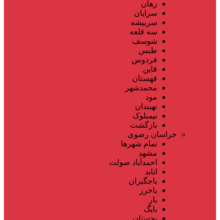
زهان
سرایان
سربیشه
سه قلعه
شوسف
طبس
فردوس
قاین
قهستان
محمدشهر
مود
نهبندان
نیمبلوک
بازگشت
خراسان رضوی
تمام شهر‌ها
مشهد
احمدآباد صولت
انابد
باجگیران
باخرز
بار
بایگ
بجستان