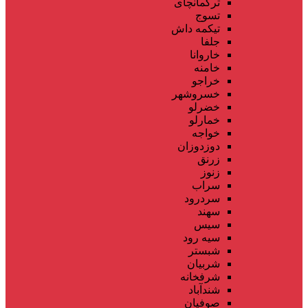
ترکمانچای
تسوج
تیکمه داش
جلفا
خاروانا
خامنه
خراجو
خسروشهر
خضرلو
خمارلو
خواجه
دوزدوزان
زرنق
زنوز
سراب
سردرود
سهند
سیس
سیه رود
شبستر
شربیان
شرفخانه
شندآباد
صوفیان