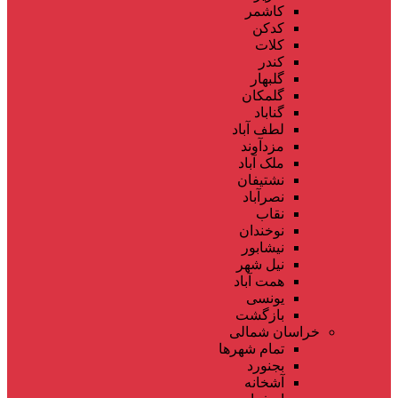
کاشمر
کدکن
کلات
کندر
گلبهار
گلمکان
گناباد
لطف آباد
مزدآوند
ملک آباد
نشتیفان
نصرآباد
نقاب
نوخندان
نیشابور
نیل شهر
همت آباد
یونسی
بازگشت
خراسان شمالی
تمام شهر‌ها
بجنورد
آشخانه