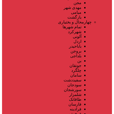
مجن
مهدی شهر
میامی
بازگشت
چهارمحال و بختیاری
تمام شهر‌ها
شهرکرد
آلونی
اردل
باباحیدر
بروجن
بلداجی
بن
جونقان
چلگرد
سامان
سفیددشت
سودجان
سورشجان
شلمزار
طاقانک
فارسان
فرادبنه
فرخ شهر