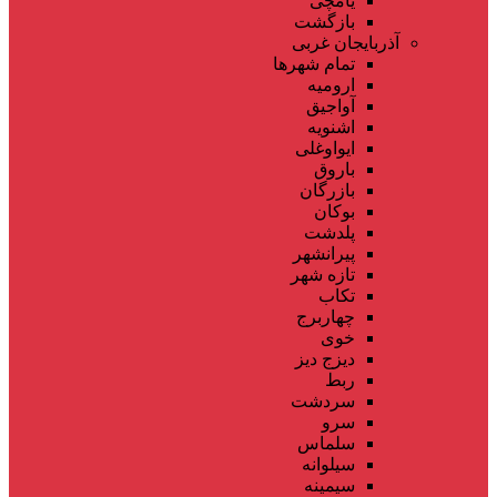
یامچی
بازگشت
آذربایجان غربی
تمام شهر‌ها
ارومیه
آواجیق
اشنویه
ایواوغلی
باروق
بازرگان
بوکان
پلدشت
پیرانشهر
تازه شهر
تکاب
چهاربرج
خوی
دیزج دیز
ربط
سردشت
سرو
سلماس
سیلوانه
سیمینه