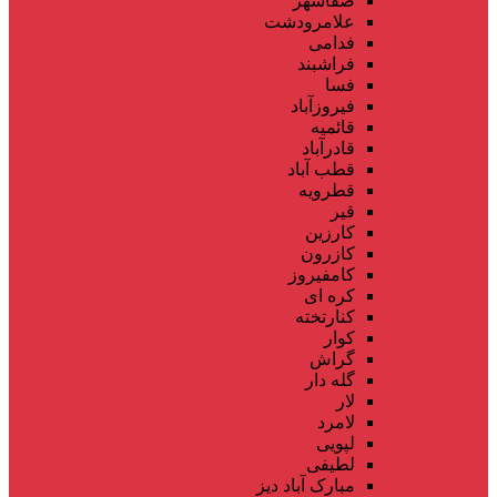
صفاشهر
علامرودشت
فدامی
فراشبند
فسا
فیروزآباد
قائمیه
قادرآباد
قطب آباد
قطرویه
قیر
کارزین
کازرون
کامفیروز
کره ای
کنارتخته
کوار
گراش
گله دار
لار
لامرد
لپویی
لطیفی
مبارک آباد دیز