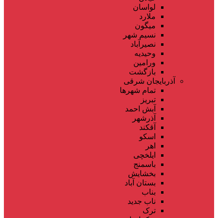
لواسان
ملارد
میگون
نسیم شهر
نصیرآباد
وحیدیه
ورامین
بازگشت
آذربایجان شرقی
تمام شهر‌ها
تبریز
آبش احمد
آذرشهر
آقکند
اسکو
اهر
ایلخچی
باسمنج
بخشایش
بستان آباد
بناب
ناب جدید
ترک