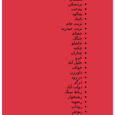
بردسکن
بیدخت
بینالود
تایباد
تربت جام
تربت حیدریه
جغتای
جنگل
چاشلو
چکنه
چناران
خرو
خلیل آباد
خواف
داورزن
در رود
درگز
دولت آباد
رباط سنگ
رشتخوار
رضویه
روداب
ریوش