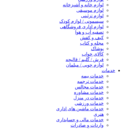
لوازم خانه و آشپزخانه
لوازم موسیقی
لوازم تزئینی
سیسمونی / لوازم کودک
لوازم اداری فروشگاهی
تصفیه آب و هوا
کیف و کفش
مجله و کتاب
پوشاک
کالای خواب
فرش / گلیم / قالیچه
لوازم چوبی / مبلمان
خدمات
خدمات بیمه
خدمات ترجمه
خدمات مجالس
خدمات مشاوره
خدمات در منزل
خدمات ورزشی
خدمات ماشین های اداری
هنری
خدمات مالی و حسابداری
واردات و صادرات