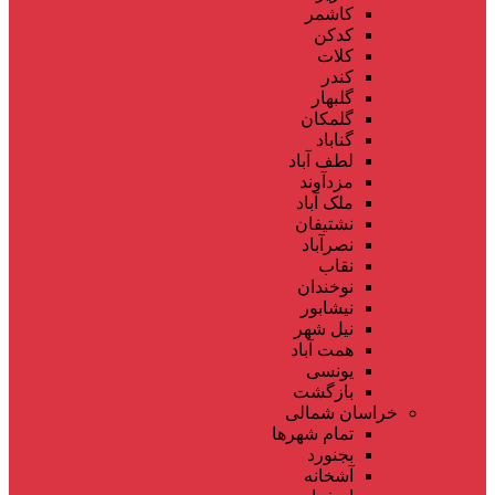
کاشمر
کدکن
کلات
کندر
گلبهار
گلمکان
گناباد
لطف آباد
مزدآوند
ملک آباد
نشتیفان
نصرآباد
نقاب
نوخندان
نیشابور
نیل شهر
همت آباد
یونسی
بازگشت
خراسان شمالی
تمام شهر‌ها
بجنورد
آشخانه