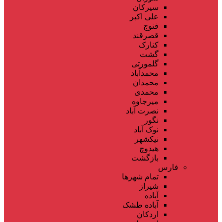
سیرکان
علی اکبر
فنوج
قصرقند
کنارک
گشت
گلمورتی
محمدآباد
محمدان
محمدی
میرجاوه
نصرت آباد
نگور
نوک آباد
نیکشهر
هیدوچ
بازگشت
فارس
تمام شهر‌ها
شیراز
آباده
آباده طشک
اردکان