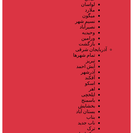
لواسان
ملارد
میگون
نسیم شهر
نصیرآباد
وحیدیه
ورامین
بازگشت
آذربایجان شرقی
تمام شهر‌ها
تبریز
آبش احمد
آذرشهر
آقکند
اسکو
اهر
ایلخچی
باسمنج
بخشایش
بستان آباد
بناب
ناب جدید
ترک