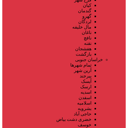
کیان
گندمان
گهرو
لردگان
مال خلیفه
ناغان
نافچ
نقنه
هفشجان
بازگشت
خراسان جنوبی
تمام شهر‌ها
آرین شهر
بیرجند
آیسک
ارسک
اسدیه
اسفدن
اسلامیه
بشرویه
حاجی آباد
خضری دشت بیاض
خوسف