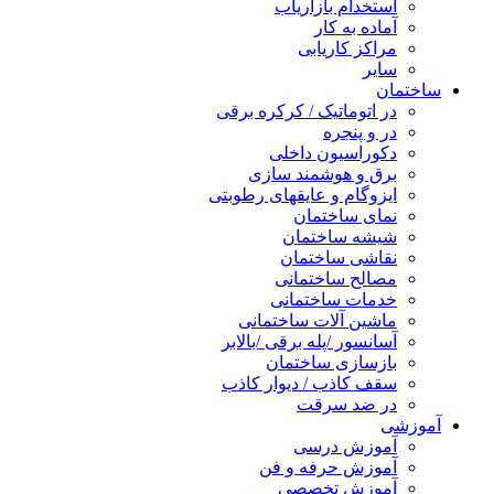
استخدام بازاریاب
آماده به کار
مراکز کاریابی
سایر
ساختمان
در اتوماتیک / کرکره برقی
در و پنجره
دکوراسیون داخلی
برق و هوشمند سازی
ایزوگام و عایقهای رطوبتی
نمای ساختمان
شیشه ساختمان
نقاشی ساختمان
مصالح ساختمانی
خدمات ساختمانی
ماشین آلات ساختمانی
آسانسور /پله برقی /بالابر
بازسازی ساختمان
سقف کاذب / دیوار کاذب
در ضد سرقت
آموزشی
آموزش درسی
آموزش حرفه و فن
آموزش تخصصی