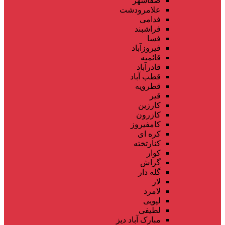
صفاشهر
علامرودشت
فدامی
فراشبند
فسا
فیروزآباد
قائمیه
قادرآباد
قطب آباد
قطرویه
قیر
کارزین
کازرون
کامفیروز
کره ای
کنارتخته
کوار
گراش
گله دار
لار
لامرد
لپویی
لطیفی
مبارک آباد دیز