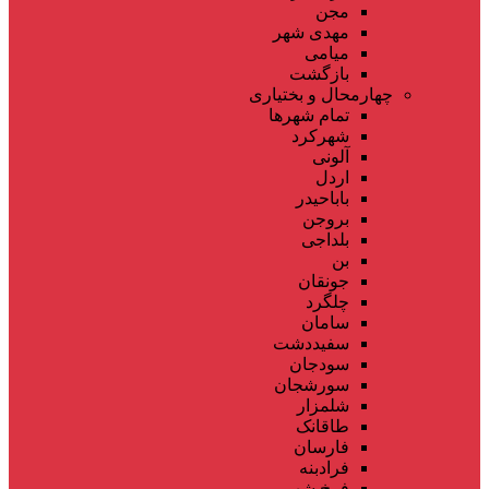
مجن
مهدی شهر
میامی
بازگشت
چهارمحال و بختیاری
تمام شهر‌ها
شهرکرد
آلونی
اردل
باباحیدر
بروجن
بلداجی
بن
جونقان
چلگرد
سامان
سفیددشت
سودجان
سورشجان
شلمزار
طاقانک
فارسان
فرادبنه
فرخ شهر