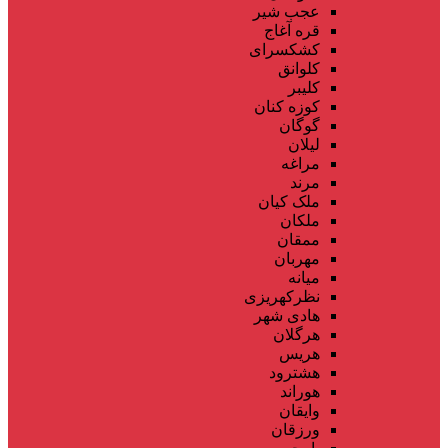
عجب شیر
قره آغاج
کشکسرای
کلوانق
کلیبر
کوزه کنان
گوگان
لیلان
مراغه
مرند
ملک کیان
ملکان
ممقان
مهربان
میانه
نظرکهریزی
هادی شهر
هرگلان
هریس
هشترود
هوراند
وایقان
ورزقان