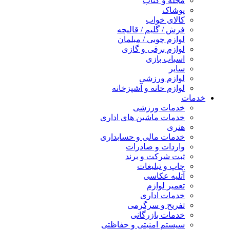
مجله و کتاب
پوشاک
کالای خواب
فرش / گلیم / قالیچه
لوازم چوبی / مبلمان
لوازم برقی و گازی
اسباب بازی
سایر
لوازم ورزشی
لوازم خانه و آشپزخانه
خدمات
خدمات ورزشی
خدمات ماشین های اداری
هنری
خدمات مالی و حسابداری
واردات و صادرات
ثبت شرکت و برند
چاپ و تبلیغات
آتلیه عکاسی
تعمیر لوازم
خدمات اداری
تفریح و سرگرمی
خدمات بازرگانی
سیستم امنیتی و حفاظتی