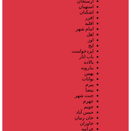
ارسنجان
استهبان
اشکنان
افزر
اقلید
امام شهر
اهل
اوز
ایج
ایزدخواست
باب انار
بالاده
بنارویه
بهمن
بوانات
بیرم
بیضا
جنت شهر
جهرم
جویم
حسن آباد
خان زنیان
خاوران
خرامه