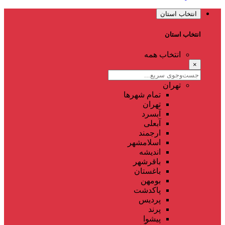
انتخاب استان
انتخاب استان
انتخاب همه
×
تهران
تمام شهر‌ها
تهران
آبسرد
آبعلی
ارجمند
اسلامشهر
اندیشه
باقرشهر
باغستان
بومهن
پاکدشت
پردیس
پرند
پیشوا