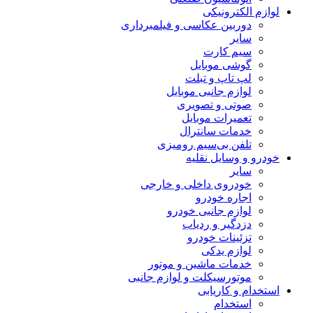
لوازم الکترونیکی
دوربین عکاسی و فیلمبرداری
سایر
سیم کارت
گوشی موبایل
لپ تاپ و تبلت
لوازم جانبی موبایل
صوتی و تصویری
تعمیرات موبایل
خدمات سانترال
تلفن بی‌سیم رومیزی
خودرو و وسایل نقلیه
سایر
خودروی داخلی و خارجی
اجاره خودرو
لوازم جانبی خودرو
دزدگیر و ردیاب
تزئینات خودرو
لوازم یدکی
خدمات ماشین و موتور
موتورسیکلت و لوازم جانبی
استخدام و کاریابی
استخدام