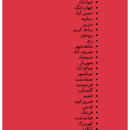
جوادآباد
چهاردانگه
حسن آباد
دماوند
دیزین
رباط کریم
رودهن
ری
شاهدشهر
شریف آباد
شمشک
شهریار
صالح آباد
صباشهر
صفادشت
فردوسیه
گلستان
فشم
فیروزکوه
قدس
قرچک
قیامدشت
کهریزک
کیلان