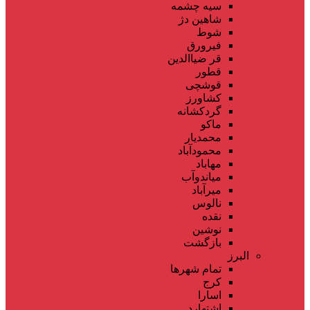
سیه چشمه
شاهین دژ
شوط
فیرورق
قر ضیاالدین
قطور
قوشچی
کشاورز
گردکشانه
ماکو
محمدیار
محمودآباد
مهاباد
میاندوآب
میرآباد
نالوس
نقده
نوشین
بازگشت
البرز
تمام شهر‌ها
کرج
اسارا
اشتهارد