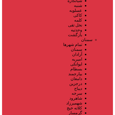
شبانکاره
شنبه
عسلویه
کاکی
کلمه
نخل تقی
وحدتیه
بازگشت
سمنان
تمام شهر‌ها
سمنان
آرادان
امیریه
ایوانکی
بسطام
بیارجمند
دامغان
درجزین
دیباج
سرخه
شاهرود
شهمیرزاد
کلاته خیج
گرمسار