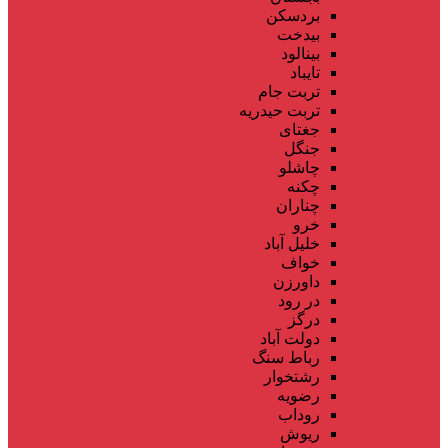
بردسکن
بیدخت
بینالود
تایباد
تربت جام
تربت حیدریه
جغتای
جنگل
چاشلو
چکنه
چناران
خرو
خلیل آباد
خواف
داورزن
در رود
درگز
دولت آباد
رباط سنگ
رشتخوار
رضویه
روداب
ریوش