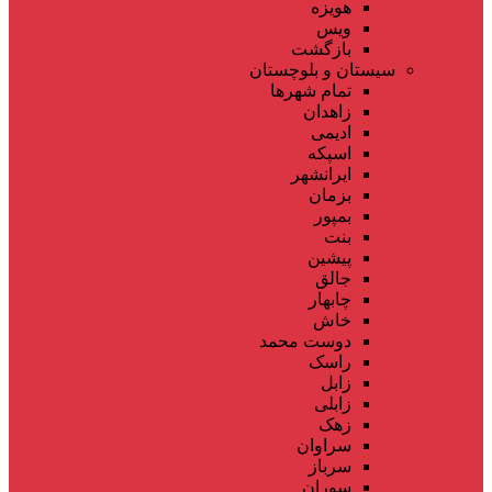
هویزه
ویس
بازگشت
سیستان و بلوچستان
تمام شهر‌ها
زاهدان
ادیمی
اسپکه
ایرانشهر
بزمان
بمپور
بنت
پیشین
جالق
چابهار
خاش
دوست محمد
راسک
زابل
زابلی
زهک
سراوان
سرباز
سوران