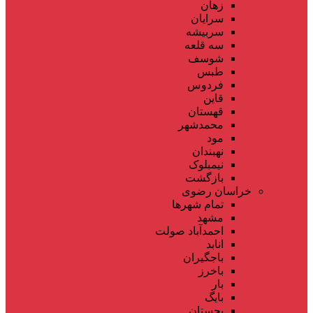
زهان
سرایان
سربیشه
سه قلعه
شوسف
طبس
فردوس
قاین
قهستان
محمدشهر
مود
نهبندان
نیمبلوک
بازگشت
خراسان رضوی
تمام شهر‌ها
مشهد
احمدآباد صولت
انابد
باجگیران
باخرز
بار
بایگ
بجستان