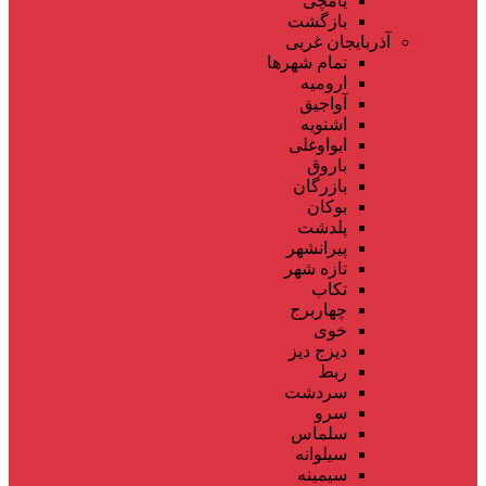
یامچی
بازگشت
آذربایجان غربی
تمام شهر‌ها
ارومیه
آواجیق
اشنویه
ایواوغلی
باروق
بازرگان
بوکان
پلدشت
پیرانشهر
تازه شهر
تکاب
چهاربرج
خوی
دیزج دیز
ربط
سردشت
سرو
سلماس
سیلوانه
سیمینه