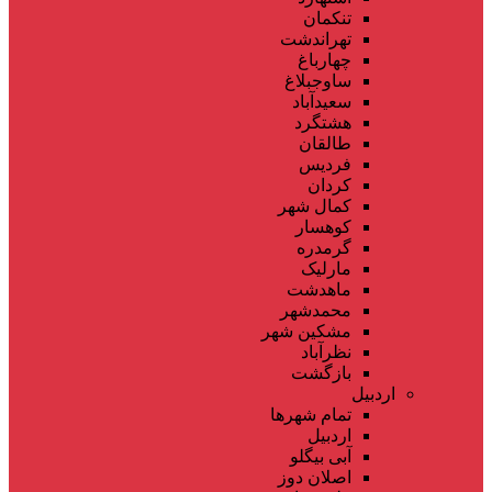
تنکمان
تهراندشت
چهارباغ
ساوجبلاغ
سعیدآباد
هشتگرد
طالقان
فردیس
کردان
کمال شهر
کوهسار
گرمدره
مارلیک
ماهدشت
محمدشهر
مشکین شهر
نظرآباد
بازگشت
اردبیل
تمام شهر‌ها
اردبیل
آبی بیگلو
اصلان دوز