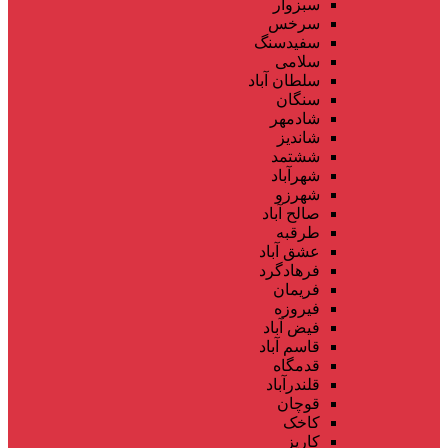
سبزوار
سرخس
سفیدسنگ
سلامی
سلطان آباد
سنگان
شادمهر
شاندیز
ششتمد
شهرآباد
شهرزو
صالح آباد
طرقبه
عشق آباد
فرهادگرد
فریمان
فیروزه
فیض آباد
قاسم آباد
قدمگاه
قلندرآباد
قوچان
کاخک
کاریز