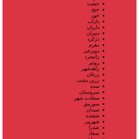
خشت
خنج
خور
داراب
داریان
دبیران
دژکرد
دهرم
دوبرجی
رامجرد
رونیز
زاهدشهر
زرقان
زرین دشت
سده
سروستان
سعادت شهر
سورمق
سیدان
ششده
شهرپیر
صدرا
صغاد