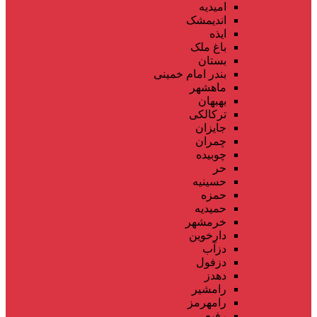
امیدیه
اندیمشک
ایذه
باغ ملک
بستان
بندر امام خمینی
ماهشهر
بهبهان
ترکالکی
جایزان
چمران
چوبیده
حر
حسینیه
حمزه
حمیدیه
خرمشهر
دارخوین
دزآب
دزفول
دهدز
رامشیر
رامهرمز
رفیع