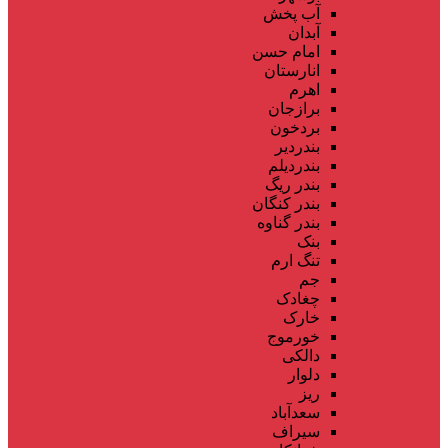
آب پخش
آبدان
امام حسن
انارستان
اهرم
برازجان
بردخون
بندردیر
بندردیلم
بندر ریگ
بندر کنگان
بندر گناوه
بنک
تنگ ارم
جم
چغادک
خارک
خورموج
دالکی
دلوار
ریز
سعدآباد
سیراف