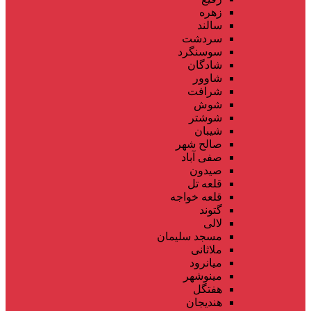
زهره
سالند
سردشت
سوسنگرد
شادگان
شاوور
شرافت
شوش
شوشتر
شیبان
صالح شهر
صفی آباد
صیدون
قلعه تل
قلعه خواجه
گتوند
لالی
مسجد سلیمان
ملاثانی
میانرود
مینوشهر
هفتگل
هندیجان