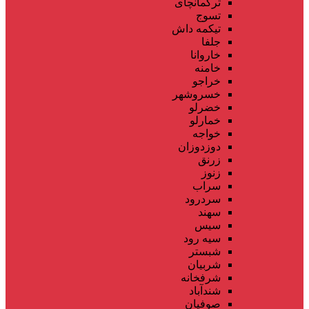
ترکمانچای
تسوج
تیکمه داش
جلفا
خاروانا
خامنه
خراجو
خسروشهر
خضرلو
خمارلو
خواجه
دوزدوزان
زرنق
زنوز
سراب
سردرود
سهند
سیس
سیه رود
شبستر
شربیان
شرفخانه
شندآباد
صوفیان