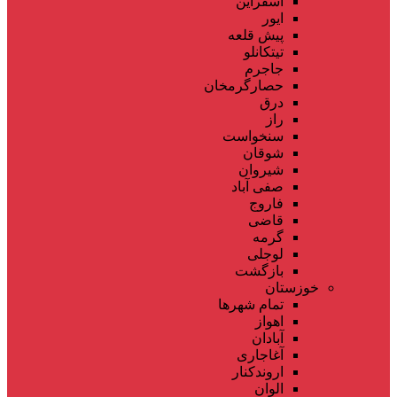
اسفراین
ایور
پیش قلعه
تیتکانلو
جاجرم
حصارگرمخان
درق
راز
سنخواست
شوقان
شیروان
صفی آباد
فاروج
قاضی
گرمه
لوجلی
بازگشت
خوزستان
تمام شهر‌ها
اهواز
آبادان
آغاجاری
اروندکنار
الوان