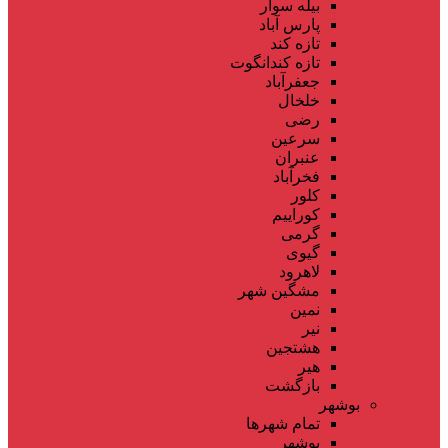
بیله سوار
پارس آباد
تازه کند
تازه کندانگوت
جعفرآباد
خلخال
رضی
سرعین
عنبران
فخرآباد
کلور
کوراییم
گرمی
گیوی
لاهرود
مشگین شهر
نمین
نیر
هشتجین
هیر
بازگشت
بوشهر
تمام شهر‌ها
بوشهر