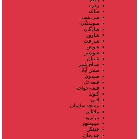
زهره
سالند
سردشت
سوسنگرد
شادگان
شاوور
شرافت
شوش
شوشتر
شیبان
صالح شهر
صفی آباد
صیدون
قلعه تل
قلعه خواجه
گتوند
لالی
مسجد سلیمان
ملاثانی
میانرود
مینوشهر
هفتگل
هندیجان