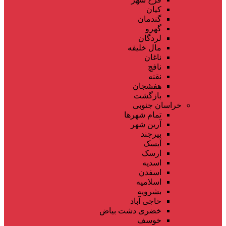
کیان
گندمان
گهرو
لردگان
مال خلیفه
ناغان
نافچ
نقنه
هفشجان
بازگشت
خراسان جنوبی
تمام شهر‌ها
آرین شهر
بیرجند
آیسک
ارسک
اسدیه
اسفدن
اسلامیه
بشرویه
حاجی آباد
خضری دشت بیاض
خوسف