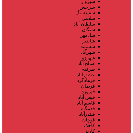
سبزوار
سرخس
سفیدسنگ
سلامی
سلطان آباد
سنگان
شادمهر
شاندیز
ششتمد
شهرآباد
شهرزو
صالح آباد
طرقبه
عشق آباد
فرهادگرد
فریمان
فیروزه
فیض آباد
قاسم آباد
قدمگاه
قلندرآباد
قوچان
کاخک
کاریز