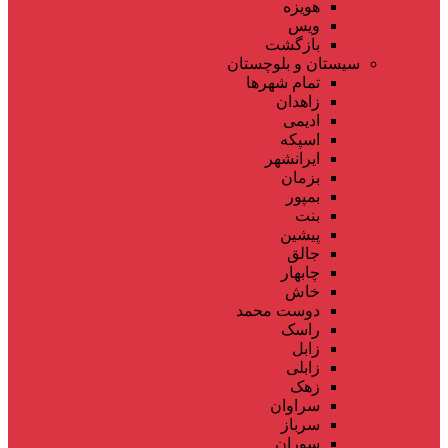
هویزه
ویس
بازگشت
سیستان و بلوچستان
تمام شهر‌ها
زاهدان
ادیمی
اسپکه
ایرانشهر
بزمان
بمپور
بنت
پیشین
جالق
چابهار
خاش
دوست محمد
راسک
زابل
زابلی
زهک
سراوان
سرباز
سوران