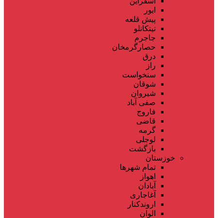
اسفراین
ایور
پیش قلعه
تیتکانلو
جاجرم
حصارگرمخان
درق
راز
سنخواست
شوقان
شیروان
صفی آباد
فاروج
قاضی
گرمه
لوجلی
بازگشت
خوزستان
تمام شهر‌ها
اهواز
آبادان
آغاجاری
اروندکنار
الوان