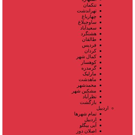
تنکمان
تهراندشت
چهارباغ
ساوجبلاغ
سعیدآباد
هشتگرد
طالقان
فردیس
کردان
کمال شهر
کوهسار
گرمدره
مارلیک
ماهدشت
محمدشهر
مشکین شهر
نظرآباد
بازگشت
اردبیل
تمام شهر‌ها
اردبیل
آبی بیگلو
اصلان دوز