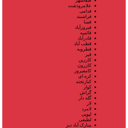
صفاشهر
علامرودشت
فدامی
فراشبند
فسا
فیروزآباد
قائمیه
قادرآباد
قطب آباد
قطرویه
قیر
کارزین
کازرون
کامفیروز
کره ای
کنارتخته
کوار
گراش
گله دار
لار
لامرد
لپویی
لطیفی
مبارک آباد دیز