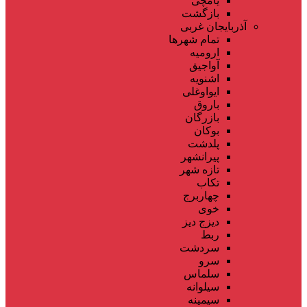
یامچی
بازگشت
آذربایجان غربی
تمام شهر‌ها
ارومیه
آواجیق
اشنویه
ایواوغلی
باروق
بازرگان
بوکان
پلدشت
پیرانشهر
تازه شهر
تکاب
چهاربرج
خوی
دیزج دیز
ربط
سردشت
سرو
سلماس
سیلوانه
سیمینه