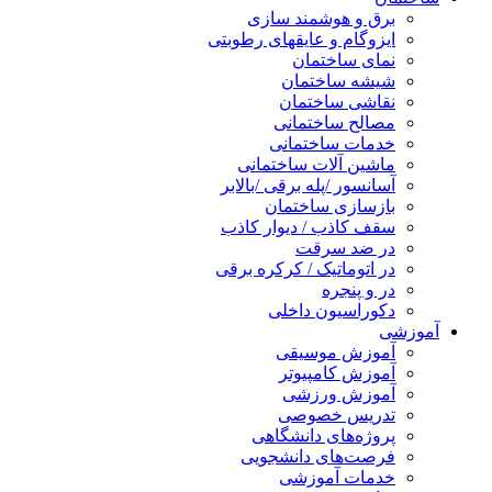
برق و هوشمند سازی
ایزوگام و عایقهای رطوبتی
نمای ساختمان
شیشه ساختمان
نقاشی ساختمان
مصالح ساختمانی
خدمات ساختمانی
ماشین آلات ساختمانی
آسانسور /پله برقی /بالابر
بازسازی ساختمان
سقف کاذب / دیوار کاذب
در ضد سرقت
در اتوماتیک / کرکره برقی
در و پنجره
دکوراسیون داخلی
آموزشی
آموزش موسیقی
آموزش کامپیوتر
آموزش ورزشی
تدریس خصوصی
پروژه‌های دانشگاهی
فرصت‌های دانشجویی
خدمات آموزشی