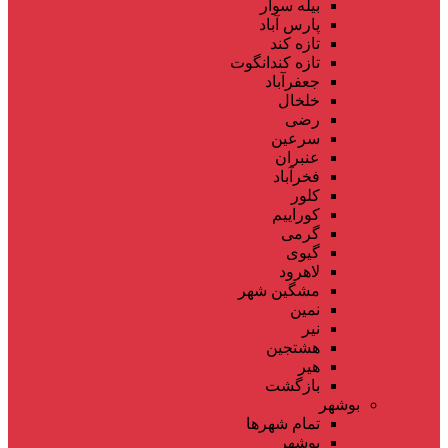
بیله سوار
پارس آباد
تازه کند
تازه کندانگوت
جعفرآباد
خلخال
رضی
سرعین
عنبران
فخرآباد
کلور
کوراییم
گرمی
گیوی
لاهرود
مشگین شهر
نمین
نیر
هشتجین
هیر
بازگشت
بوشهر
تمام شهر‌ها
بوشهر