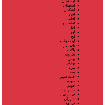
ارسنجان
استهبان
اشکنان
افزر
اقلید
امام شهر
اهل
اوز
ایج
ایزدخواست
باب انار
بالاده
بنارویه
بهمن
بوانات
بیرم
بیضا
جنت شهر
جهرم
جویم
حسن آباد
خان زنیان
خاوران
خرامه