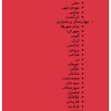
مجن
مهدی شهر
میامی
بازگشت
چهارمحال و بختیاری
تمام شهر‌ها
شهرکرد
آلونی
اردل
باباحیدر
بروجن
بلداجی
بن
جونقان
چلگرد
سامان
سفیددشت
سودجان
سورشجان
شلمزار
طاقانک
فارسان
فرادبنه
فرخ شهر