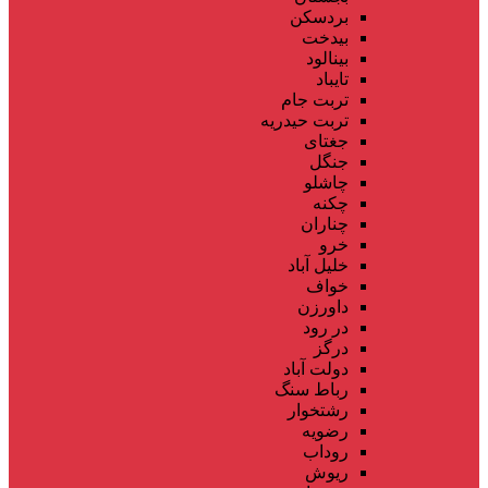
بردسکن
بیدخت
بینالود
تایباد
تربت جام
تربت حیدریه
جغتای
جنگل
چاشلو
چکنه
چناران
خرو
خلیل آباد
خواف
داورزن
در رود
درگز
دولت آباد
رباط سنگ
رشتخوار
رضویه
روداب
ریوش