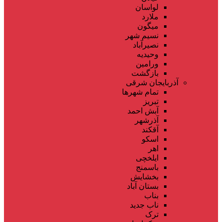
لواسان
ملارد
میگون
نسیم شهر
نصیرآباد
وحیدیه
ورامین
بازگشت
آذربایجان شرقی
تمام شهر‌ها
تبریز
آبش احمد
آذرشهر
آقکند
اسکو
اهر
ایلخچی
باسمنج
بخشایش
بستان آباد
بناب
ناب جدید
ترک