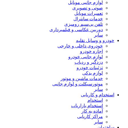
لوازم جانبی موبایل
صوتی و تصویری
تعمیرات موبایل
خدمات سانترال
تلفن بی‌سیم رومیزی
دوربین عکاسی و فیلمبرداری
سایر
خودرو و وسایل نقلیه
خودروی داخلی و خارجی
اجاره خودرو
لوازم جانبی خودرو
دزدگیر و ردیاب
تزئینات خودرو
لوازم یدکی
خدمات ماشین و موتور
موتورسیکلت و لوازم جانبی
سایر
استخدام و کاریابی
استخدام
استخدام بازاریاب
آماده به کار
مراکز کاریابی
سایر
ساختمان