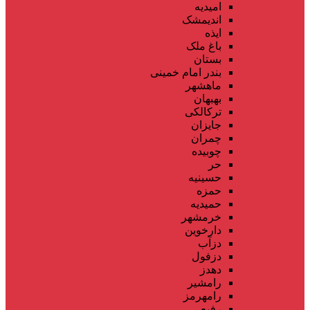
امیدیه
اندیمشک
ایذه
باغ ملک
بستان
بندر امام خمینی
ماهشهر
بهبهان
ترکالکی
جایزان
چمران
چوبیده
حر
حسینیه
حمزه
حمیدیه
خرمشهر
دارخوین
دزآب
دزفول
دهدز
رامشیر
رامهرمز
رفیع