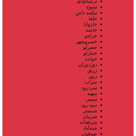
ترکمانچای
تسوج
تیکمه داش
جلفا
خاروانا
خامنه
خراجو
خسروشهر
خضرلو
خمارلو
خواجه
دوزدوزان
زرنق
زنوز
سراب
سردرود
سهند
سیس
سیه رود
شبستر
شربیان
شرفخانه
شندآباد
صوفیان