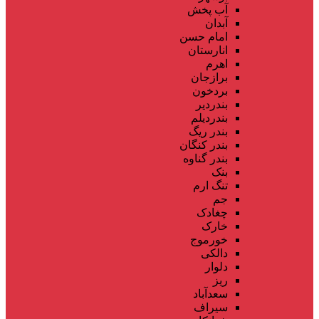
آب پخش
آبدان
امام حسن
انارستان
اهرم
برازجان
بردخون
بندردیر
بندردیلم
بندر ریگ
بندر کنگان
بندر گناوه
بنک
تنگ ارم
جم
چغادک
خارک
خورموج
دالکی
دلوار
ریز
سعدآباد
سیراف