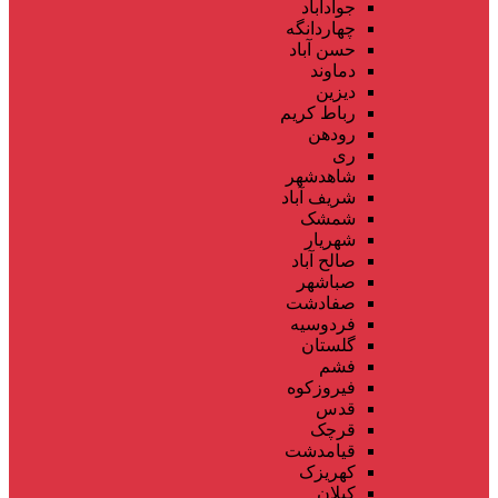
جوادآباد
چهاردانگه
حسن آباد
دماوند
دیزین
رباط کریم
رودهن
ری
شاهدشهر
شریف آباد
شمشک
شهریار
صالح آباد
صباشهر
صفادشت
فردوسیه
گلستان
فشم
فیروزکوه
قدس
قرچک
قیامدشت
کهریزک
کیلان