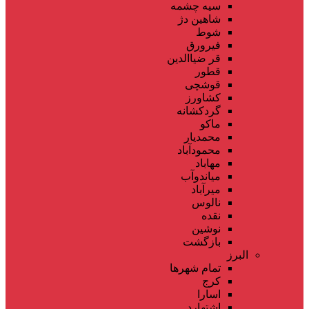
سیه چشمه
شاهین دژ
شوط
فیرورق
قر ضیاالدین
قطور
قوشچی
کشاورز
گردکشانه
ماکو
محمدیار
محمودآباد
مهاباد
میاندوآب
میرآباد
نالوس
نقده
نوشین
بازگشت
البرز
تمام شهر‌ها
کرج
اسارا
اشتهارد