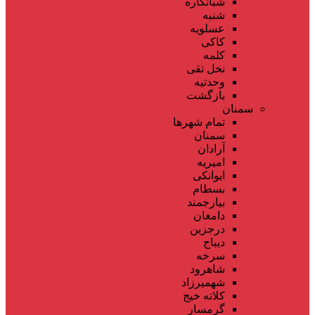
شبانکاره
شنبه
عسلویه
کاکی
کلمه
نخل تقی
وحدتیه
بازگشت
سمنان
تمام شهر‌ها
سمنان
آرادان
امیریه
ایوانکی
بسطام
بیارجمند
دامغان
درجزین
دیباج
سرخه
شاهرود
شهمیرزاد
کلاته خیج
گرمسار