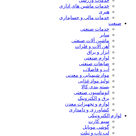
خدمات ورزشی
خدمات ماشین های اداری
هنری
خدمات مالی و حسابداری
صنعت
خدمات صنعتی
سایر
ماشین آلات صنعتی
آهن آلات و فلزات
ابزار و یراق
لوازم صنعتی
ضایعات صنعتی
آب و فاضلاب
مواد شیمیایی و معدنی
تولید مواد غذایی
بسته بندی کالا
اتوماسیون صنعتی
برق و الکترونیک
لوازم و تجهیزات معدن
کشاورزی و دامداری
لوازم الکترونیکی
سیم کارت
گوشی موبایل
لپ تاپ و تبلت