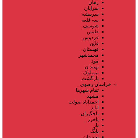
زهان
سرایان
سربیشه
سه قلعه
شوسف
طبس
فردوس
قاین
قهستان
محمدشهر
مود
نهبندان
نیمبلوک
بازگشت
خراسان رضوی
تمام شهر‌ها
مشهد
احمدآباد صولت
انابد
باجگیران
باخرز
بار
بایگ
بجستان