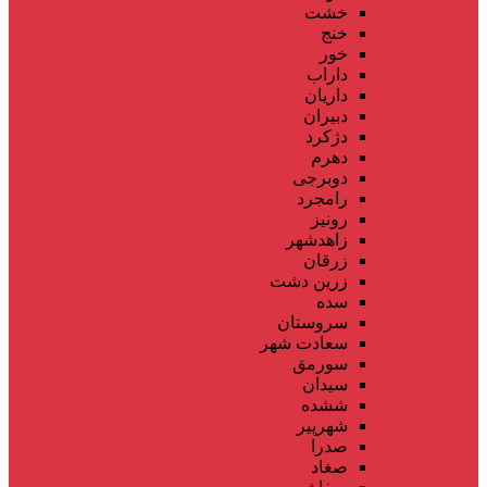
خشت
خنج
خور
داراب
داریان
دبیران
دژکرد
دهرم
دوبرجی
رامجرد
رونیز
زاهدشهر
زرقان
زرین دشت
سده
سروستان
سعادت شهر
سورمق
سیدان
ششده
شهرپیر
صدرا
صغاد