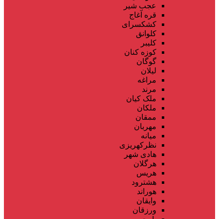
عجب شیر
قره آغاج
کشکسرای
کلوانق
کلیبر
کوزه کنان
گوگان
لیلان
مراغه
مرند
ملک کیان
ملکان
ممقان
مهربان
میانه
نظرکهریزی
هادی شهر
هرگلان
هریس
هشترود
هوراند
وایقان
ورزقان