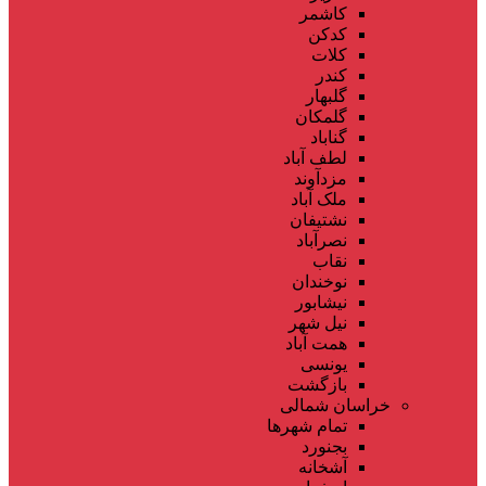
کاشمر
کدکن
کلات
کندر
گلبهار
گلمکان
گناباد
لطف آباد
مزدآوند
ملک آباد
نشتیفان
نصرآباد
نقاب
نوخندان
نیشابور
نیل شهر
همت آباد
یونسی
بازگشت
خراسان شمالی
تمام شهر‌ها
بجنورد
آشخانه