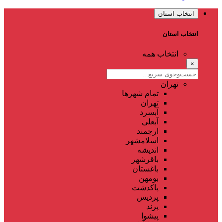
انتخاب استان
انتخاب استان
انتخاب همه
×
تهران
تمام شهر‌ها
تهران
آبسرد
آبعلی
ارجمند
اسلامشهر
اندیشه
باقرشهر
باغستان
بومهن
پاکدشت
پردیس
پرند
پیشوا