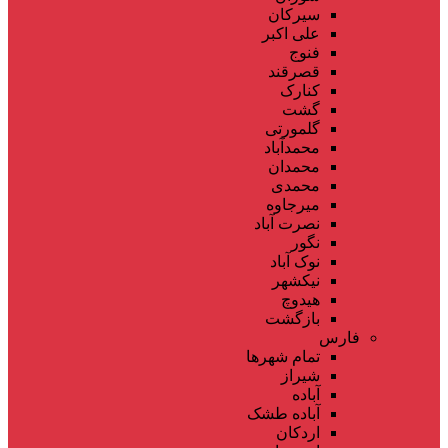
سیرکان
علی اکبر
فنوج
قصرقند
کنارک
گشت
گلمورتی
محمدآباد
محمدان
محمدی
میرجاوه
نصرت آباد
نگور
نوک آباد
نیکشهر
هیدوچ
بازگشت
فارس
تمام شهر‌ها
شیراز
آباده
آباده طشک
اردکان