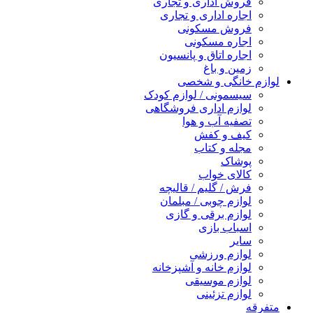
فروش اداری و تجاری
اجاره اداری و تجاری
فروش مسکونی
اجاره مسکونی
اجاره اتاق و پانسیون
زمین و باغ
لوازم خانگی و شخصی
سیسمونی / لوازم کودک
لوازم اداری فروشگاهی
تصفیه آب و هوا
کیف و کفش
مجله و کتاب
پوشاک
کالای خواب
فرش / گلیم / قالیچه
لوازم چوبی / مبلمان
لوازم برقی و گازی
اسباب بازی
سایر
لوازم ورزشی
لوازم خانه و آشپزخانه
لوازم موسیقی
لوازم تزئینی
متفرقه