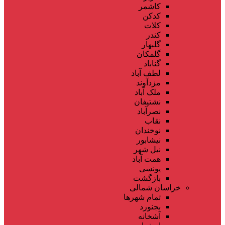
کاشمر
کدکن
کلات
کندر
گلبهار
گلمکان
گناباد
لطف آباد
مزدآوند
ملک آباد
نشتیفان
نصرآباد
نقاب
نوخندان
نیشابور
نیل شهر
همت آباد
یونسی
بازگشت
خراسان شمالی
تمام شهر‌ها
بجنورد
آشخانه