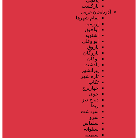
یامچی
بازگشت
آذربایجان غربی
تمام شهر‌ها
ارومیه
آواجیق
اشنویه
ایواوغلی
باروق
بازرگان
بوکان
پلدشت
پیرانشهر
تازه شهر
تکاب
چهاربرج
خوی
دیزج دیز
ربط
سردشت
سرو
سلماس
سیلوانه
سیمینه