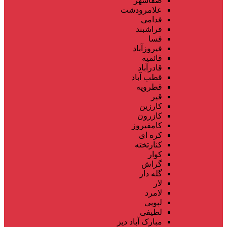
صفاشهر
علامرودشت
فدامی
فراشبند
فسا
فیروزآباد
قائمیه
قادرآباد
قطب آباد
قطرویه
قیر
کارزین
کازرون
کامفیروز
کره ای
کنارتخته
کوار
گراش
گله دار
لار
لامرد
لپویی
لطیفی
مبارک آباد دیز