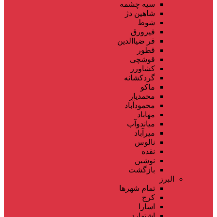
سیه چشمه
شاهین دژ
شوط
فیرورق
قر ضیاالدین
قطور
قوشچی
کشاورز
گردکشانه
ماکو
محمدیار
محمودآباد
مهاباد
میاندوآب
میرآباد
نالوس
نقده
نوشین
بازگشت
البرز
تمام شهر‌ها
کرج
اسارا
اشتهارد