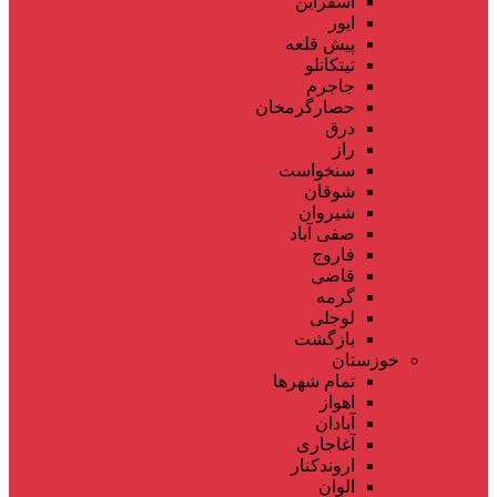
اسفراین
ایور
پیش قلعه
تیتکانلو
جاجرم
حصارگرمخان
درق
راز
سنخواست
شوقان
شیروان
صفی آباد
فاروج
قاضی
گرمه
لوجلی
بازگشت
خوزستان
تمام شهر‌ها
اهواز
آبادان
آغاجاری
اروندکنار
الوان