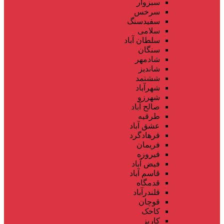
سبزوار
سرخس
سفیدسنگ
سلامی
سلطان آباد
سنگان
شادمهر
شاندیز
ششتمد
شهرآباد
شهرزو
صالح آباد
طرقبه
عشق آباد
فرهادگرد
فریمان
فیروزه
فیض آباد
قاسم آباد
قدمگاه
قلندرآباد
قوچان
کاخک
کاریز