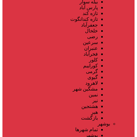
بیله سوار
پارس آباد
تازه کند
تازه کندانگوت
جعفرآباد
خلخال
رضی
سرعین
عنبران
فخرآباد
کلور
کوراییم
گرمی
گیوی
لاهرود
مشگین شهر
نمین
نیر
هشتجین
هیر
بازگشت
بوشهر
تمام شهر‌ها
بوشهر