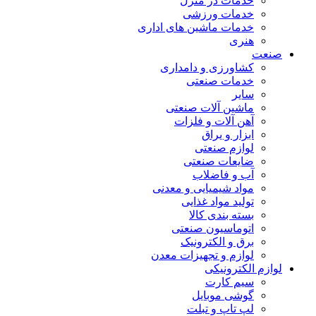
خدمات در منزل
خدمات ورزشی
خدمات ماشین های اداری
هنری
صنعت
کشاورزی و دامداری
خدمات صنعتی
سایر
ماشین آلات صنعتی
آهن آلات و فلزات
ابزار و یراق
لوازم صنعتی
ضایعات صنعتی
آب و فاضلاب
مواد شیمیایی و معدنی
تولید مواد غذایی
بسته بندی کالا
اتوماسیون صنعتی
برق و الکترونیک
لوازم و تجهیزات معدن
لوازم الکترونیکی
سیم کارت
گوشی موبایل
لپ تاپ و تبلت