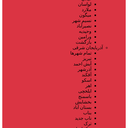
لواسان
ملارد
میگون
نسیم شهر
نصیرآباد
وحیدیه
ورامین
بازگشت
آذربایجان شرقی
تمام شهر‌ها
تبریز
آبش احمد
آذرشهر
آقکند
اسکو
اهر
ایلخچی
باسمنج
بخشایش
بستان آباد
بناب
ناب جدید
ترک