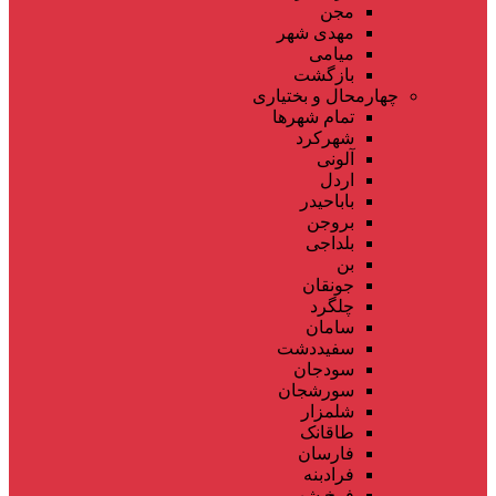
مجن
مهدی شهر
میامی
بازگشت
چهارمحال و بختیاری
تمام شهر‌ها
شهرکرد
آلونی
اردل
باباحیدر
بروجن
بلداجی
بن
جونقان
چلگرد
سامان
سفیددشت
سودجان
سورشجان
شلمزار
طاقانک
فارسان
فرادبنه
فرخ شهر