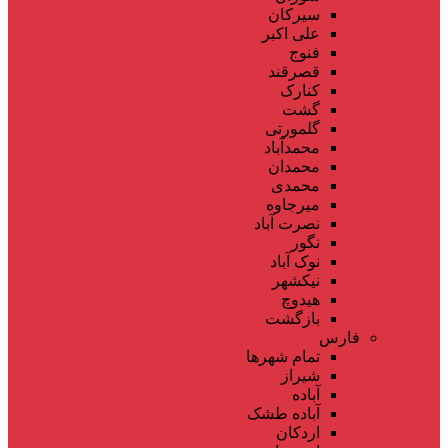
سیرکان
علی اکبر
فنوج
قصرقند
کنارک
گشت
گلمورتی
محمدآباد
محمدان
محمدی
میرجاوه
نصرت آباد
نگور
نوک آباد
نیکشهر
هیدوچ
بازگشت
فارس
تمام شهر‌ها
شیراز
آباده
آباده طشک
اردکان