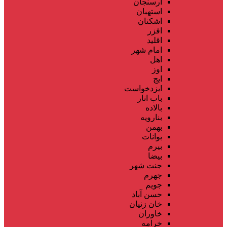
ارسنجان
استهبان
اشکنان
افزر
اقلید
امام شهر
اهل
اوز
ایج
ایزدخواست
باب انار
بالاده
بنارویه
بهمن
بوانات
بیرم
بیضا
جنت شهر
جهرم
جویم
حسن آباد
خان زنیان
خاوران
خرامه