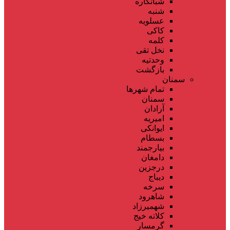
شبانکاره
شنبه
عسلویه
کاکی
کلمه
نخل تقی
وحدتیه
بازگشت
سمنان
تمام شهر‌ها
سمنان
آرادان
امیریه
ایوانکی
بسطام
بیارجمند
دامغان
درجزین
دیباج
سرخه
شاهرود
شهمیرزاد
کلاته خیج
گرمسار