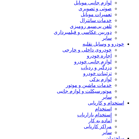
لوازم جانبی موبایل
صوتی و تصویری
تعمیرات موبایل
خدمات سانترال
تلفن بی‌سیم رومیزی
دوربین عکاسی و فیلمبرداری
سایر
خودرو و وسایل نقلیه
خودروی داخلی و خارجی
اجاره خودرو
لوازم جانبی خودرو
دزدگیر و ردیاب
تزئینات خودرو
لوازم یدکی
خدمات ماشین و موتور
موتورسیکلت و لوازم جانبی
سایر
استخدام و کاریابی
استخدام
استخدام بازاریاب
آماده به کار
مراکز کاریابی
سایر
ساختمان