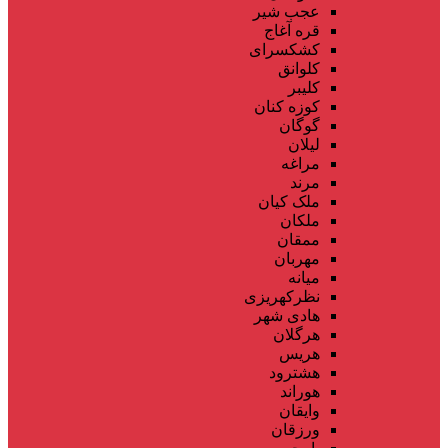
عجب شیر
قره آغاج
کشکسرای
کلوانق
کلیبر
کوزه کنان
گوگان
لیلان
مراغه
مرند
ملک کیان
ملکان
ممقان
مهربان
میانه
نظرکهریزی
هادی شهر
هرگلان
هریس
هشترود
هوراند
وایقان
ورزقان