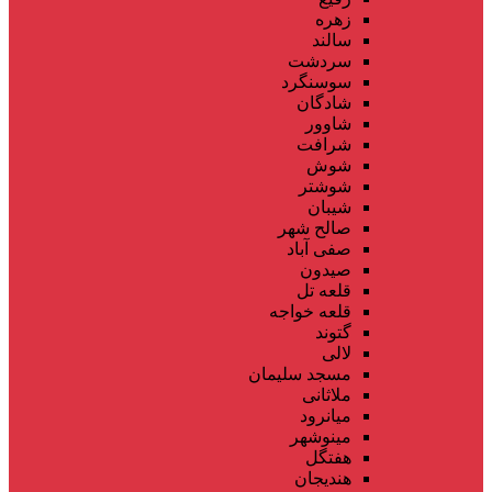
زهره
سالند
سردشت
سوسنگرد
شادگان
شاوور
شرافت
شوش
شوشتر
شیبان
صالح شهر
صفی آباد
صیدون
قلعه تل
قلعه خواجه
گتوند
لالی
مسجد سلیمان
ملاثانی
میانرود
مینوشهر
هفتگل
هندیجان