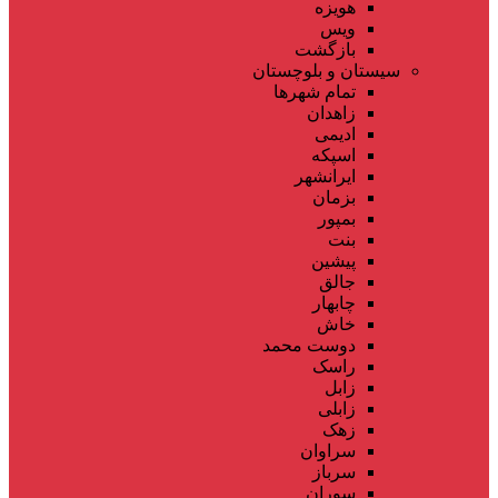
هویزه
ویس
بازگشت
سیستان و بلوچستان
تمام شهر‌ها
زاهدان
ادیمی
اسپکه
ایرانشهر
بزمان
بمپور
بنت
پیشین
جالق
چابهار
خاش
دوست محمد
راسک
زابل
زابلی
زهک
سراوان
سرباز
سوران