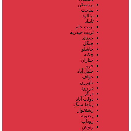
بردسکن
بیدخت
بینالود
تایباد
تربت جام
تربت حیدریه
جغتای
جنگل
چاشلو
چکنه
چناران
خرو
خلیل آباد
خواف
داورزن
در رود
درگز
دولت آباد
رباط سنگ
رشتخوار
رضویه
روداب
ریوش