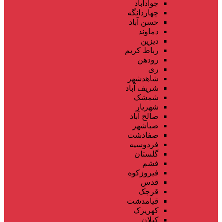
جوادآباد
چهاردانگه
حسن آباد
دماوند
دیزین
رباط کریم
رودهن
ری
شاهدشهر
شریف آباد
شمشک
شهریار
صالح آباد
صباشهر
صفادشت
فردوسیه
گلستان
فشم
فیروزکوه
قدس
قرچک
قیامدشت
کهریزک
کیلان