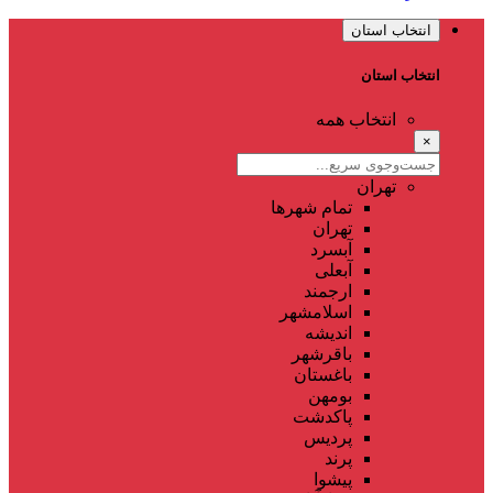
انتخاب استان
انتخاب استان
انتخاب همه
×
تهران
تمام شهر‌ها
تهران
آبسرد
آبعلی
ارجمند
اسلامشهر
اندیشه
باقرشهر
باغستان
بومهن
پاکدشت
پردیس
پرند
پیشوا