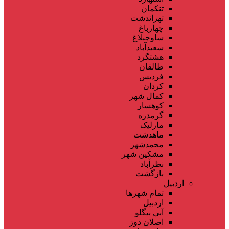
تنکمان
تهراندشت
چهارباغ
ساوجبلاغ
سعیدآباد
هشتگرد
طالقان
فردیس
کردان
کمال شهر
کوهسار
گرمدره
مارلیک
ماهدشت
محمدشهر
مشکین شهر
نظرآباد
بازگشت
اردبیل
تمام شهر‌ها
اردبیل
آبی بیگلو
اصلان دوز