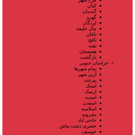
کیان
گندمان
گهرو
لردگان
مال خلیفه
ناغان
نافچ
نقنه
هفشجان
بازگشت
خراسان جنوبی
تمام شهر‌ها
آرین شهر
بیرجند
آیسک
ارسک
اسدیه
اسفدن
اسلامیه
بشرویه
حاجی آباد
خضری دشت بیاض
خوسف