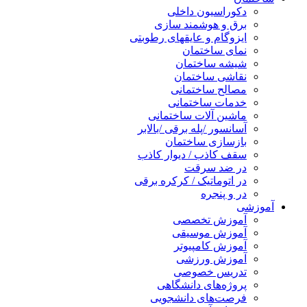
دکوراسیون داخلی
برق و هوشمند سازی
ایزوگام و عایقهای رطوبتی
نمای ساختمان
شیشه ساختمان
نقاشی ساختمان
مصالح ساختمانی
خدمات ساختمانی
ماشین آلات ساختمانی
آسانسور /پله برقی /بالابر
بازسازی ساختمان
سقف کاذب / دیوار کاذب
در ضد سرقت
در اتوماتیک / کرکره برقی
در و پنجره
آموزشی
آموزش تخصصی
آموزش موسیقی
آموزش کامپیوتر
آموزش ورزشی
تدریس خصوصی
پروژه‌های دانشگاهی
فرصت‌های دانشجویی