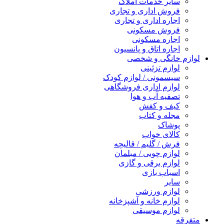
سایر خدمات املاک
فروش اداری و تجاری
اجاره اداری و تجاری
فروش مسکونی
اجاره مسکونی
اجاره اتاق و پانسیون
لوازم خانگی و شخصی
لوازم تزئینی
سیسمونی / لوازم کودک
لوازم اداری فروشگاهی
تصفیه آب و هوا
کیف و کفش
مجله و کتاب
پوشاک
کالای خواب
فرش / گلیم / قالیچه
لوازم چوبی / مبلمان
لوازم برقی و گازی
اسباب بازی
سایر
لوازم ورزشی
لوازم خانه و آشپزخانه
لوازم موسیقی
متفرقه