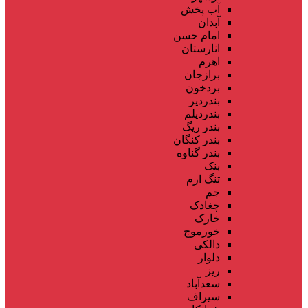
آب پخش
آبدان
امام حسن
انارستان
اهرم
برازجان
بردخون
بندردیر
بندردیلم
بندر ریگ
بندر کنگان
بندر گناوه
بنک
تنگ ارم
جم
چغادک
خارک
خورموج
دالکی
دلوار
ریز
سعدآباد
سیراف