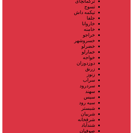
ترکمانچای
تسوج
تیکمه داش
جلفا
خاروانا
خامنه
خراجو
خسروشهر
خضرلو
خمارلو
خواجه
دوزدوزان
زرنق
زنوز
سراب
سردرود
سهند
سیس
سیه رود
شبستر
شربیان
شرفخانه
شندآباد
صوفیان