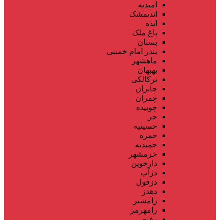
امیدیه
اندیمشک
ایذه
باغ ملک
بستان
بندر امام خمینی
ماهشهر
بهبهان
ترکالکی
جایزان
چمران
چوبیده
حر
حسینیه
حمزه
حمیدیه
خرمشهر
دارخوین
دزآب
دزفول
دهدز
رامشیر
رامهرمز
رفیع