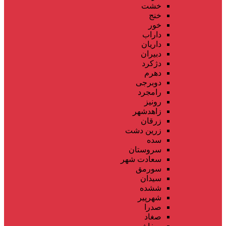
خشت
خنج
خور
داراب
داریان
دبیران
دژکرد
دهرم
دوبرجی
رامجرد
رونیز
زاهدشهر
زرقان
زرین دشت
سده
سروستان
سعادت شهر
سورمق
سیدان
ششده
شهرپیر
صدرا
صغاد