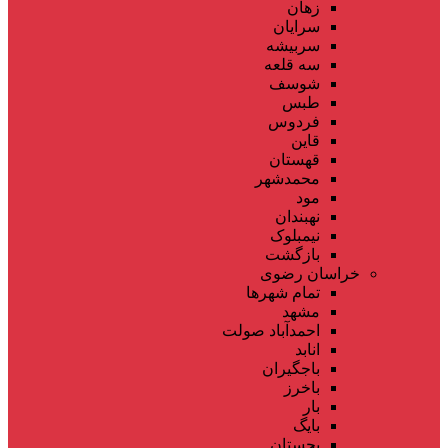
زهان
سرایان
سربیشه
سه قلعه
شوسف
طبس
فردوس
قاین
قهستان
محمدشهر
مود
نهبندان
نیمبلوک
بازگشت
خراسان رضوی
تمام شهر‌ها
مشهد
احمدآباد صولت
انابد
باجگیران
باخرز
بار
بایگ
بجستان