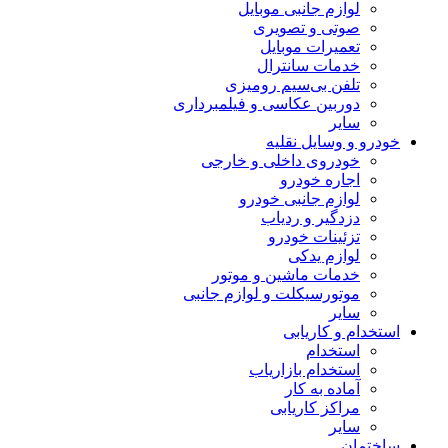
لوازم جانبی موبایل
صوتی و تصویری
تعمیرات موبایل
خدمات سانترال
تلفن بی‌سیم رومیزی
دوربین عکاسی و فیلمبرداری
سایر
خودرو و وسایل نقلیه
خودروی داخلی و خارجی
اجاره خودرو
لوازم جانبی خودرو
دزدگیر و ردیاب
تزئینات خودرو
لوازم یدکی
خدمات ماشین و موتور
موتورسیکلت و لوازم جانبی
سایر
استخدام و کاریابی
استخدام
استخدام بازاریاب
آماده به کار
مراکز کاریابی
سایر
ساختمان