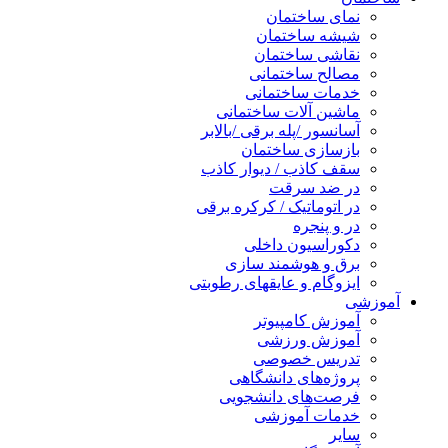
نمای ساختمان
شیشه ساختمان
نقاشی ساختمان
مصالح ساختمانی
خدمات ساختمانی
ماشین آلات ساختمانی
آسانسور /پله برقی /بالابر
بازسازی ساختمان
سقف کاذب / دیوار کاذب
در ضد سرقت
در اتوماتیک / کرکره برقی
در و پنجره
دکوراسیون داخلی
برق و هوشمند سازی
ایزوگام و عایقهای رطوبتی
آموزشی
آموزش کامپیوتر
آموزش ورزشی
تدریس خصوصی
پروژه‌های دانشگاهی
فرصت‌های دانشجویی
خدمات آموزشی
سایر