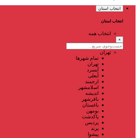
انتخاب استان
انتخاب استان
انتخاب همه
×
تهران
تمام شهر‌ها
تهران
آبسرد
آبعلی
ارجمند
اسلامشهر
اندیشه
باقرشهر
باغستان
بومهن
پاکدشت
پردیس
پرند
پیشوا