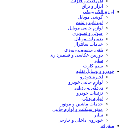
آهن آلات و فلزات
ابزار و یراق
لوازم الکترونیکی
گوشی موبایل
لپ تاپ و تبلت
لوازم جانبی موبایل
صوتی و تصویری
تعمیرات موبایل
خدمات سانترال
تلفن بی‌سیم رومیزی
دوربین عکاسی و فیلمبرداری
سایر
سیم کارت
خودرو و وسایل نقلیه
اجاره خودرو
لوازم جانبی خودرو
دزدگیر و ردیاب
تزئینات خودرو
لوازم یدکی
خدمات ماشین و موتور
موتورسیکلت و لوازم جانبی
سایر
خودروی داخلی و خارجی
متفرقه