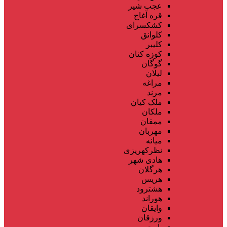
عجب شیر
قره آغاج
کشکسرای
کلوانق
کلیبر
کوزه کنان
گوگان
لیلان
مراغه
مرند
ملک کیان
ملکان
ممقان
مهربان
میانه
نظرکهریزی
هادی شهر
هرگلان
هریس
هشترود
هوراند
وایقان
ورزقان