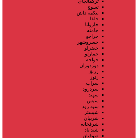
ترکمانچای
تسوج
تیکمه داش
جلفا
خاروانا
خامنه
خراجو
خسروشهر
خضرلو
خمارلو
خواجه
دوزدوزان
زرنق
زنوز
سراب
سردرود
سهند
سیس
سیه رود
شبستر
شربیان
شرفخانه
شندآباد
صوفیان