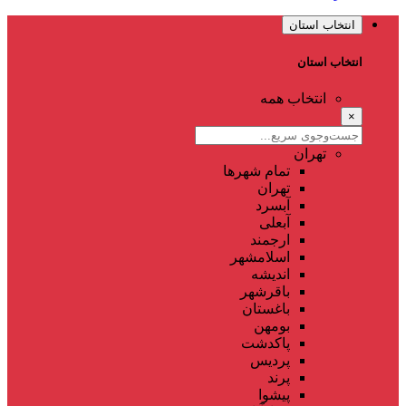
انتخاب استان
انتخاب استان
انتخاب همه
×
تهران
تمام شهر‌ها
تهران
آبسرد
آبعلی
ارجمند
اسلامشهر
اندیشه
باقرشهر
باغستان
بومهن
پاکدشت
پردیس
پرند
پیشوا