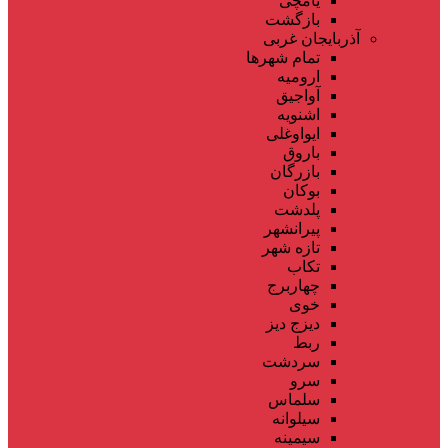
یامچی
بازگشت
آذربایجان غربی
تمام شهر‌ها
ارومیه
آواجیق
اشنویه
ایواوغلی
باروق
بازرگان
بوکان
پلدشت
پیرانشهر
تازه شهر
تکاب
چهاربرج
خوی
دیزج دیز
ربط
سردشت
سرو
سلماس
سیلوانه
سیمینه