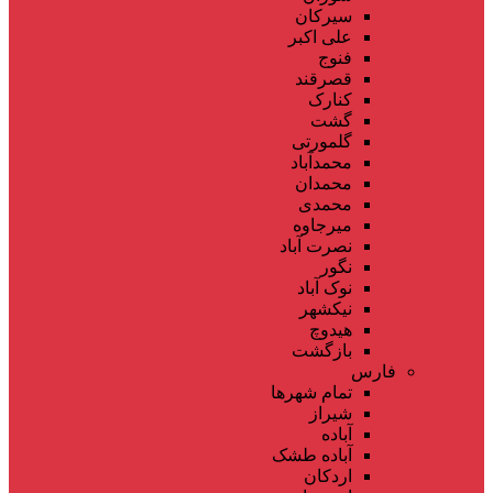
سیرکان
علی اکبر
فنوج
قصرقند
کنارک
گشت
گلمورتی
محمدآباد
محمدان
محمدی
میرجاوه
نصرت آباد
نگور
نوک آباد
نیکشهر
هیدوچ
بازگشت
فارس
تمام شهر‌ها
شیراز
آباده
آباده طشک
اردکان