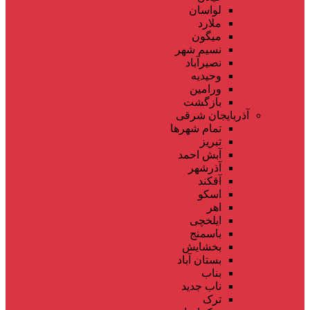
لواسان
ملارد
میگون
نسیم شهر
نصیرآباد
وحیدیه
ورامین
بازگشت
آذربایجان شرقی
تمام شهر‌ها
تبریز
آبش احمد
آذرشهر
آقکند
اسکو
اهر
ایلخچی
باسمنج
بخشایش
بستان آباد
بناب
ناب جدید
ترک