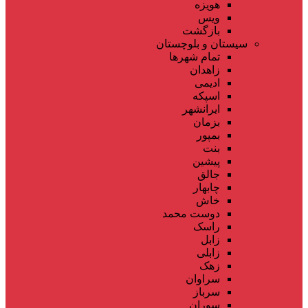
هویزه
ویس
بازگشت
سیستان و بلوچستان
تمام شهر‌ها
زاهدان
ادیمی
اسپکه
ایرانشهر
بزمان
بمپور
بنت
پیشین
جالق
چابهار
خاش
دوست محمد
راسک
زابل
زابلی
زهک
سراوان
سرباز
سوران