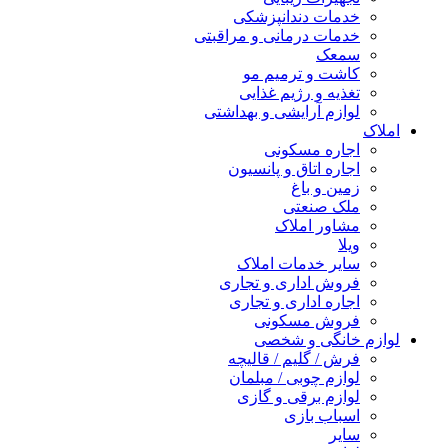
خدمات دندانپزشکی
خدمات درمانی و مراقبتی
سمعک
کاشت و ترمیم مو
تغذیه و رژیم غذایی
لوازم آرایشی و بهداشتی
املاک
اجاره مسکونی
اجاره اتاق و پانسیون
زمین و باغ
ملک صنعتی
مشاور املاک
ویلا
سایر خدمات املاک
فروش اداری و تجاری
اجاره اداری و تجاری
فروش مسکونی
لوازم خانگی و شخصی
فرش / گلیم / قالیچه
لوازم چوبی / مبلمان
لوازم برقی و گازی
اسباب بازی
سایر