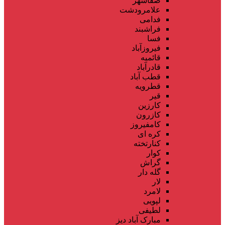
صفاشهر
علامرودشت
فدامی
فراشبند
فسا
فیروزآباد
قائمیه
قادرآباد
قطب آباد
قطرویه
قیر
کارزین
کازرون
کامفیروز
کره ای
کنارتخته
کوار
گراش
گله دار
لار
لامرد
لپویی
لطیفی
مبارک آباد دیز