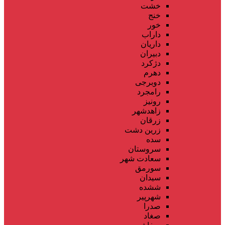
خشت
خنج
خور
داراب
داریان
دبیران
دژکرد
دهرم
دوبرجی
رامجرد
رونیز
زاهدشهر
زرقان
زرین دشت
سده
سروستان
سعادت شهر
سورمق
سیدان
ششده
شهرپیر
صدرا
صغاد