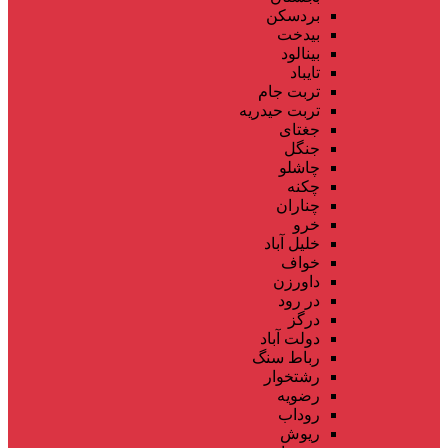
بردسکن
بیدخت
بینالود
تایباد
تربت جام
تربت حیدریه
جغتای
جنگل
چاشلو
چکنه
چناران
خرو
خلیل آباد
خواف
داورزن
در رود
درگز
دولت آباد
رباط سنگ
رشتخوار
رضویه
روداب
ریوش