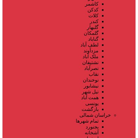
کاشمر
کدکن
کلات
کندر
گلبهار
گلمکان
گناباد
لطف آباد
مزدآوند
ملک آباد
نشتیفان
نصرآباد
نقاب
نوخندان
نیشابور
نیل شهر
همت آباد
یونسی
بازگشت
خراسان شمالی
تمام شهر‌ها
بجنورد
آشخانه