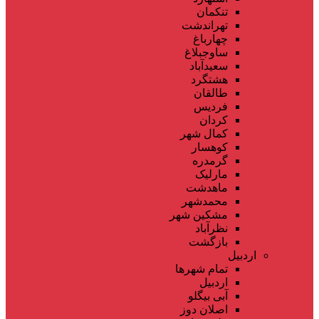
تنکمان
تهراندشت
چهارباغ
ساوجبلاغ
سعیدآباد
هشتگرد
طالقان
فردیس
کردان
کمال شهر
کوهسار
گرمدره
مارلیک
ماهدشت
محمدشهر
مشکین شهر
نظرآباد
بازگشت
اردبیل
تمام شهر‌ها
اردبیل
آبی بیگلو
اصلان دوز