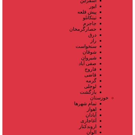
اسفراین
ایور
پیش قلعه
تیتکانلو
جاجرم
حصارگرمخان
درق
راز
سنخواست
شوقان
شیروان
صفی آباد
فاروج
قاضی
گرمه
لوجلی
بازگشت
خوزستان
تمام شهر‌ها
اهواز
آبادان
آغاجاری
اروندکنار
الوان