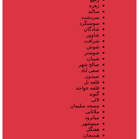
زهره
سالند
سردشت
سوسنگرد
شادگان
شاوور
شرافت
شوش
شوشتر
شیبان
صالح شهر
صفی آباد
صیدون
قلعه تل
قلعه خواجه
گتوند
لالی
مسجد سلیمان
ملاثانی
میانرود
مینوشهر
هفتگل
هندیجان