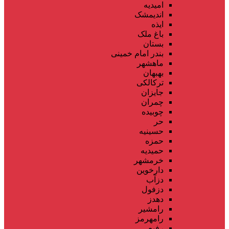
امیدیه
اندیمشک
ایذه
باغ ملک
بستان
بندر امام خمینی
ماهشهر
بهبهان
ترکالکی
جایزان
چمران
چوبیده
حر
حسینیه
حمزه
حمیدیه
خرمشهر
دارخوین
دزآب
دزفول
دهدز
رامشیر
رامهرمز
رفیع