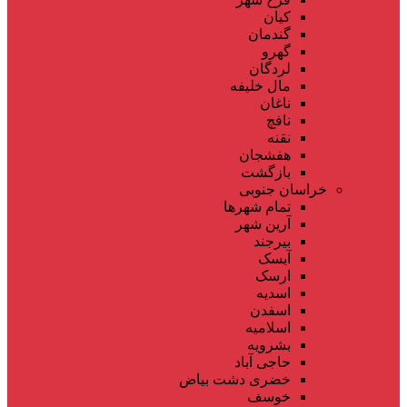
کیان
گندمان
گهرو
لردگان
مال خلیفه
ناغان
نافچ
نقنه
هفشجان
بازگشت
خراسان جنوبی
تمام شهر‌ها
آرین شهر
بیرجند
آیسک
ارسک
اسدیه
اسفدن
اسلامیه
بشرویه
حاجی آباد
خضری دشت بیاض
خوسف