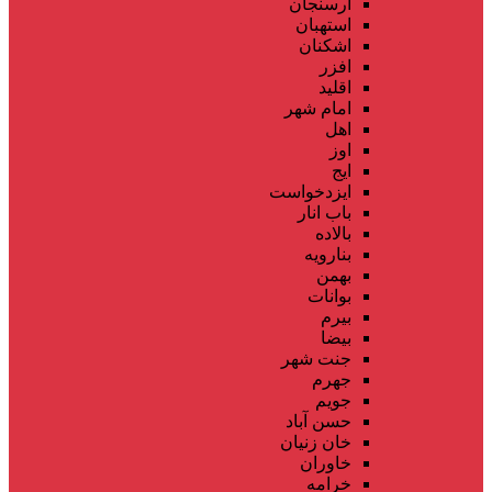
ارسنجان
استهبان
اشکنان
افزر
اقلید
امام شهر
اهل
اوز
ایج
ایزدخواست
باب انار
بالاده
بنارویه
بهمن
بوانات
بیرم
بیضا
جنت شهر
جهرم
جویم
حسن آباد
خان زنیان
خاوران
خرامه