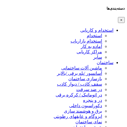
دسته‌بندی‌ها
×
استخدام و کاریابی
استخدام
استخدام بازاریاب
آماده به کار
مراکز کاریابی
سایر
ساختمان
ماشین آلات ساختمانی
آسانسور /پله برقی /بالابر
بازسازی ساختمان
سقف کاذب / دیوار کاذب
در ضد سرقت
در اتوماتیک / کرکره برقی
در و پنجره
دکوراسیون داخلی
برق و هوشمند سازی
ایزوگام و عایقهای رطوبتی
نمای ساختمان