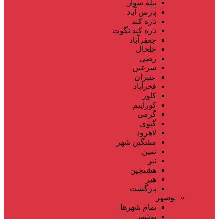
بیله سوار
پارس آباد
تازه کند
تازه کندانگوت
جعفرآباد
خلخال
رضی
سرعین
عنبران
فخرآباد
کلور
کوراییم
گرمی
گیوی
لاهرود
مشگین شهر
نمین
نیر
هشتجین
هیر
بازگشت
بوشهر
تمام شهر‌ها
بوشهر