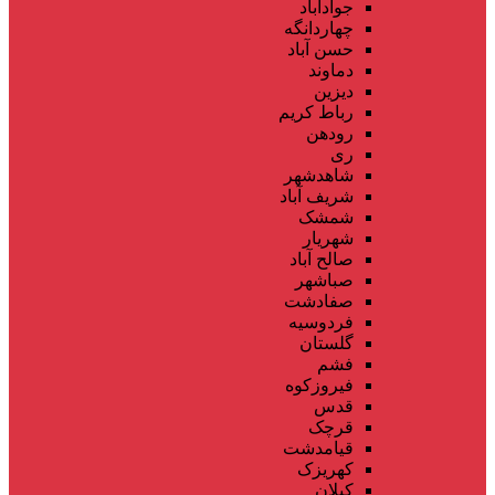
جوادآباد
چهاردانگه
حسن آباد
دماوند
دیزین
رباط کریم
رودهن
ری
شاهدشهر
شریف آباد
شمشک
شهریار
صالح آباد
صباشهر
صفادشت
فردوسیه
گلستان
فشم
فیروزکوه
قدس
قرچک
قیامدشت
کهریزک
کیلان