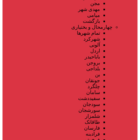
مجن
مهدی شهر
میامی
بازگشت
چهارمحال و بختیاری
تمام شهر‌ها
شهرکرد
آلونی
اردل
باباحیدر
بروجن
بلداجی
بن
جونقان
چلگرد
سامان
سفیددشت
سودجان
سورشجان
شلمزار
طاقانک
فارسان
فرادبنه
فرخ شهر