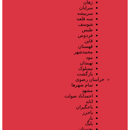
زهان
سرایان
سربیشه
سه قلعه
شوسف
طبس
فردوس
قاین
قهستان
محمدشهر
مود
نهبندان
نیمبلوک
بازگشت
خراسان رضوی
تمام شهر‌ها
مشهد
احمدآباد صولت
انابد
باجگیران
باخرز
بار
بایگ
بجستان