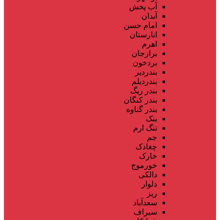
آب پخش
آبدان
امام حسن
انارستان
اهرم
برازجان
بردخون
بندردیر
بندردیلم
بندر ریگ
بندر کنگان
بندر گناوه
بنک
تنگ ارم
جم
چغادک
خارک
خورموج
دالکی
دلوار
ریز
سعدآباد
سیراف