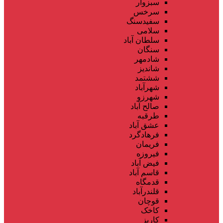
سبزوار
سرخس
سفیدسنگ
سلامی
سلطان آباد
سنگان
شادمهر
شاندیز
ششتمد
شهرآباد
شهرزو
صالح آباد
طرقبه
عشق آباد
فرهادگرد
فریمان
فیروزه
فیض آباد
قاسم آباد
قدمگاه
قلندرآباد
قوچان
کاخک
کاریز