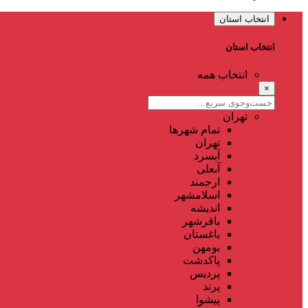
انتخاب استان
انتخاب استان
انتخاب همه
×
تهران
تمام شهر‌ها
تهران
آبسرد
آبعلی
ارجمند
اسلامشهر
اندیشه
باقرشهر
باغستان
بومهن
پاکدشت
پردیس
پرند
پیشوا