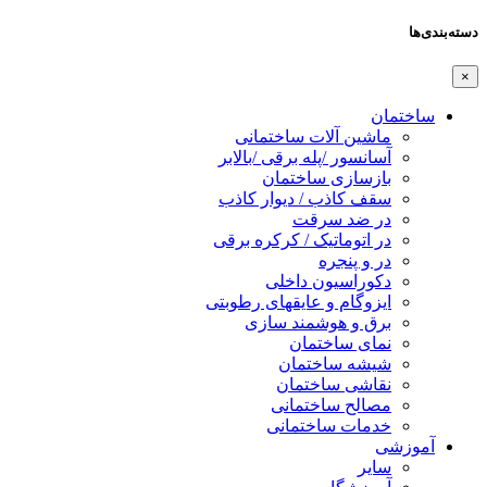
دسته‌بندی‌ها
×
ساختمان
ماشین آلات ساختمانی
آسانسور /پله برقی /بالابر
بازسازی ساختمان
سقف کاذب / دیوار کاذب
در ضد سرقت
در اتوماتیک / کرکره برقی
در و پنجره
دکوراسیون داخلی
ایزوگام و عایقهای رطوبتی
برق و هوشمند سازی
نمای ساختمان
شیشه ساختمان
نقاشی ساختمان
مصالح ساختمانی
خدمات ساختمانی
آموزشی
سایر