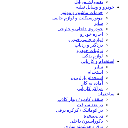
تعمیرات موبایل
خودرو و وسایل نقلیه
خدمات ماشین و موتور
موتورسیکلت و لوازم جانبی
سایر
خودروی داخلی و خارجی
اجاره خودرو
لوازم جانبی خودرو
دزدگیر و ردیاب
تزئینات خودرو
لوازم یدکی
استخدام و کاریابی
سایر
استخدام
استخدام بازاریاب
آماده به کار
مراکز کاریابی
ساختمان
سقف کاذب / دیوار کاذب
در ضد سرقت
در اتوماتیک / کرکره برقی
در و پنجره
دکوراسیون داخلی
برق و هوشمند سازی