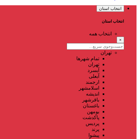
انتخاب استان
انتخاب استان
انتخاب همه
×
تهران
تمام شهر‌ها
تهران
آبسرد
آبعلی
ارجمند
اسلامشهر
اندیشه
باقرشهر
باغستان
بومهن
پاکدشت
پردیس
پرند
پیشوا