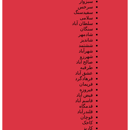
سبزوار
سرخس
سفیدسنگ
سلامی
سلطان آباد
سنگان
شادمهر
شاندیز
ششتمد
شهرآباد
شهرزو
صالح آباد
طرقبه
عشق آباد
فرهادگرد
فریمان
فیروزه
فیض آباد
قاسم آباد
قدمگاه
قلندرآباد
قوچان
کاخک
کاریز