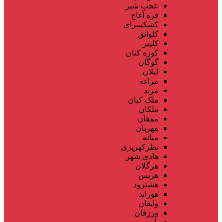
عجب شیر
قره آغاج
کشکسرای
کلوانق
کلیبر
کوزه کنان
گوگان
لیلان
مراغه
مرند
ملک کیان
ملکان
ممقان
مهربان
میانه
نظرکهریزی
هادی شهر
هرگلان
هریس
هشترود
هوراند
وایقان
ورزقان