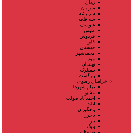
زهان
سرایان
سربیشه
سه قلعه
شوسف
طبس
فردوس
قاین
قهستان
محمدشهر
مود
نهبندان
نیمبلوک
بازگشت
خراسان رضوی
تمام شهر‌ها
مشهد
احمدآباد صولت
انابد
باجگیران
باخرز
بار
بایگ
بجستان