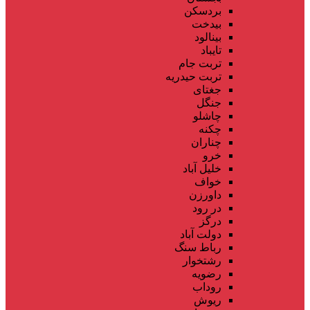
بردسکن
بیدخت
بینالود
تایباد
تربت جام
تربت حیدریه
جغتای
جنگل
چاشلو
چکنه
چناران
خرو
خلیل آباد
خواف
داورزن
در رود
درگز
دولت آباد
رباط سنگ
رشتخوار
رضویه
روداب
ریوش