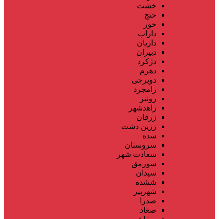
خشت
خنج
خور
داراب
داریان
دبیران
دژکرد
دهرم
دوبرجی
رامجرد
رونیز
زاهدشهر
زرقان
زرین دشت
سده
سروستان
سعادت شهر
سورمق
سیدان
ششده
شهرپیر
صدرا
صغاد