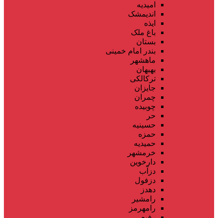
امیدیه
اندیمشک
ایذه
باغ ملک
بستان
بندر امام خمینی
ماهشهر
بهبهان
ترکالکی
جایزان
چمران
چوبیده
حر
حسینیه
حمزه
حمیدیه
خرمشهر
دارخوین
دزآب
دزفول
دهدز
رامشیر
رامهرمز
رفیع