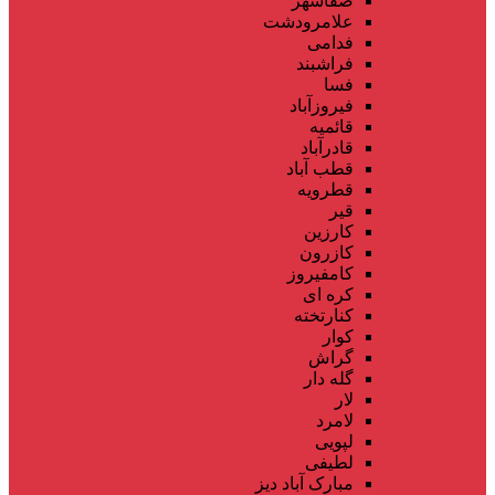
صفاشهر
علامرودشت
فدامی
فراشبند
فسا
فیروزآباد
قائمیه
قادرآباد
قطب آباد
قطرویه
قیر
کارزین
کازرون
کامفیروز
کره ای
کنارتخته
کوار
گراش
گله دار
لار
لامرد
لپویی
لطیفی
مبارک آباد دیز