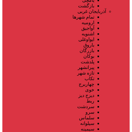
یامچی
بازگشت
آذربایجان غربی
تمام شهر‌ها
ارومیه
آواجیق
اشنویه
ایواوغلی
باروق
بازرگان
بوکان
پلدشت
پیرانشهر
تازه شهر
تکاب
چهاربرج
خوی
دیزج دیز
ربط
سردشت
سرو
سلماس
سیلوانه
سیمینه