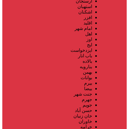
ارسنجان
استهبان
اشکنان
افزر
اقلید
امام شهر
اهل
اوز
ایج
ایزدخواست
باب انار
بالاده
بنارویه
بهمن
بوانات
بیرم
بیضا
جنت شهر
جهرم
جویم
حسن آباد
خان زنیان
خاوران
خرامه