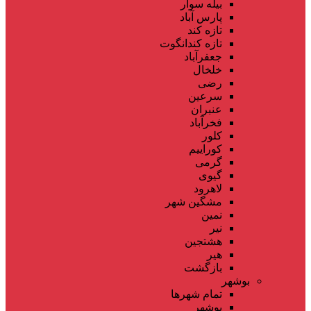
بیله سوار
پارس آباد
تازه کند
تازه کندانگوت
جعفرآباد
خلخال
رضی
سرعین
عنبران
فخرآباد
کلور
کوراییم
گرمی
گیوی
لاهرود
مشگین شهر
نمین
نیر
هشتجین
هیر
بازگشت
بوشهر
تمام شهر‌ها
بوشهر