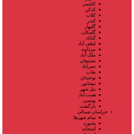
کاشمر
کدکن
کلات
کندر
گلبهار
گلمکان
گناباد
لطف آباد
مزدآوند
ملک آباد
نشتیفان
نصرآباد
نقاب
نوخندان
نیشابور
نیل شهر
همت آباد
یونسی
بازگشت
خراسان شمالی
تمام شهر‌ها
بجنورد
آشخانه