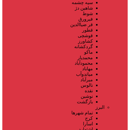
سیه چشمه
شاهین دژ
شوط
فیرورق
قر ضیاالدین
قطور
قوشچی
کشاورز
گردکشانه
ماکو
محمدیار
محمودآباد
مهاباد
میاندوآب
میرآباد
نالوس
نقده
نوشین
بازگشت
البرز
تمام شهر‌ها
کرج
اسارا
اشتهارد