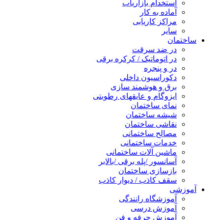
استخدام بازاریاب
آماده به کار
مراکز کاریابی
سایر
ساختمان
در ضد سرقت
در اتوماتیک / کرکره برقی
در و پنجره
دکوراسیون داخلی
برق و هوشمند سازی
ایزوگام و عایقهای رطوبتی
نمای ساختمان
شیشه ساختمان
نقاشی ساختمان
مصالح ساختمانی
خدمات ساختمانی
ماشین آلات ساختمانی
آسانسور /پله برقی /بالابر
بازسازی ساختمان
سقف کاذب / دیوار کاذب
آموزشی
آموزشگاه رانندگی
آموزش درسی
آموزش حرفه و فن