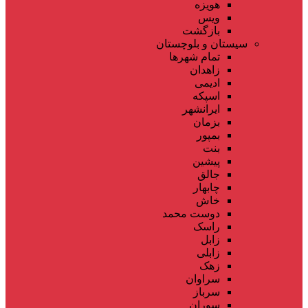
هویزه
ویس
بازگشت
سیستان و بلوچستان
تمام شهر‌ها
زاهدان
ادیمی
اسپکه
ایرانشهر
بزمان
بمپور
بنت
پیشین
جالق
چابهار
خاش
دوست محمد
راسک
زابل
زابلی
زهک
سراوان
سرباز
سوران