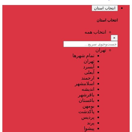
انتخاب استان
انتخاب استان
انتخاب همه
×
تهران
تمام شهر‌ها
تهران
آبسرد
آبعلی
ارجمند
اسلامشهر
اندیشه
باقرشهر
باغستان
بومهن
پاکدشت
پردیس
پرند
پیشوا