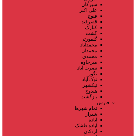
سیرکان
علی اکبر
فنوج
قصرقند
کنارک
گشت
گلمورتی
محمدآباد
محمدان
محمدی
میرجاوه
نصرت آباد
نگور
نوک آباد
نیکشهر
هیدوچ
بازگشت
فارس
تمام شهر‌ها
شیراز
آباده
آباده طشک
اردکان