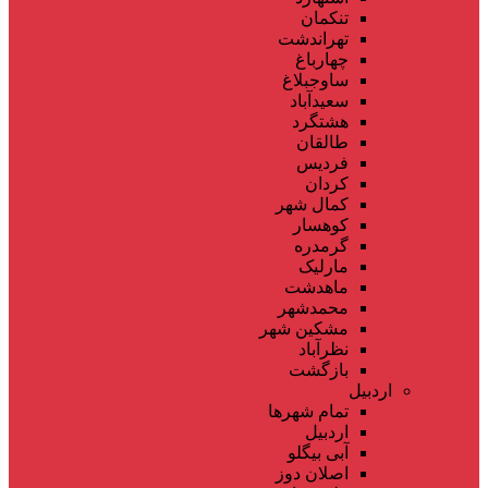
تنکمان
تهراندشت
چهارباغ
ساوجبلاغ
سعیدآباد
هشتگرد
طالقان
فردیس
کردان
کمال شهر
کوهسار
گرمدره
مارلیک
ماهدشت
محمدشهر
مشکین شهر
نظرآباد
بازگشت
اردبیل
تمام شهر‌ها
اردبیل
آبی بیگلو
اصلان دوز