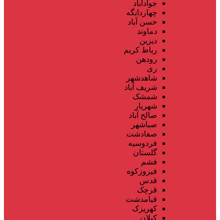
جوادآباد
چهاردانگه
حسن آباد
دماوند
دیزین
رباط کریم
رودهن
ری
شاهدشهر
شریف آباد
شمشک
شهریار
صالح آباد
صباشهر
صفادشت
فردوسیه
گلستان
فشم
فیروزکوه
قدس
قرچک
قیامدشت
کهریزک
کیلان