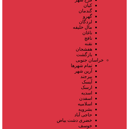
کیان
گندمان
گهرو
لردگان
مال خلیفه
ناغان
نافچ
نقنه
هفشجان
بازگشت
خراسان جنوبی
تمام شهر‌ها
آرین شهر
بیرجند
آیسک
ارسک
اسدیه
اسفدن
اسلامیه
بشرویه
حاجی آباد
خضری دشت بیاض
خوسف