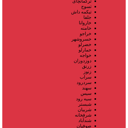
ترکمانچای
تسوج
تیکمه داش
جلفا
خاروانا
خامنه
خراجو
خسروشهر
خضرلو
خمارلو
خواجه
دوزدوزان
زرنق
زنوز
سراب
سردرود
سهند
سیس
سیه رود
شبستر
شربیان
شرفخانه
شندآباد
صوفیان