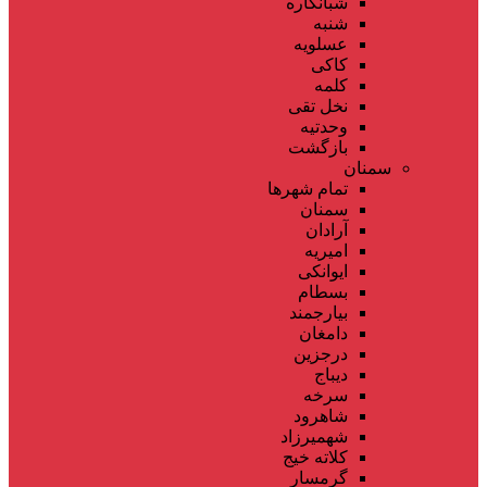
شبانکاره
شنبه
عسلویه
کاکی
کلمه
نخل تقی
وحدتیه
بازگشت
سمنان
تمام شهر‌ها
سمنان
آرادان
امیریه
ایوانکی
بسطام
بیارجمند
دامغان
درجزین
دیباج
سرخه
شاهرود
شهمیرزاد
کلاته خیج
گرمسار