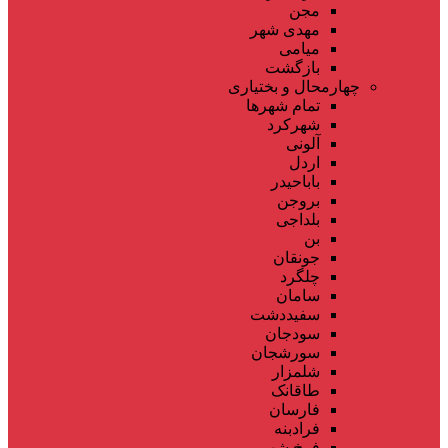
مجن
مهدی شهر
میامی
بازگشت
چهارمحال و بختیاری
تمام شهر‌ها
شهرکرد
آلونی
اردل
باباحیدر
بروجن
بلداجی
بن
جونقان
چلگرد
سامان
سفیددشت
سودجان
سورشجان
شلمزار
طاقانک
فارسان
فرادبنه
فرخ شهر