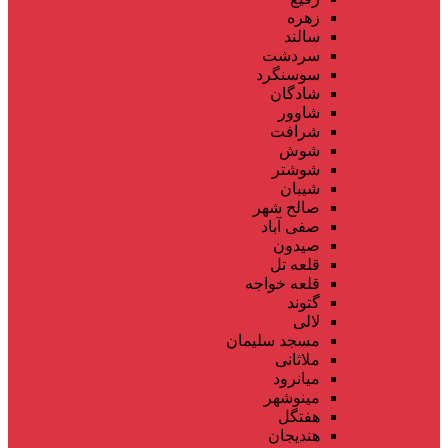
زهره
سالند
سردشت
سوسنگرد
شادگان
شاوور
شرافت
شوش
شوشتر
شیبان
صالح شهر
صفی آباد
صیدون
قلعه تل
قلعه خواجه
گتوند
لالی
مسجد سلیمان
ملاثانی
میانرود
مینوشهر
هفتگل
هندیجان