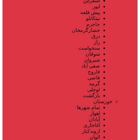
اسفراین
ایور
پیش قلعه
تیتکانلو
جاجرم
حصارگرمخان
درق
راز
سنخواست
شوقان
شیروان
صفی آباد
فاروج
قاضی
گرمه
لوجلی
بازگشت
خوزستان
تمام شهر‌ها
اهواز
آبادان
آغاجاری
اروندکنار
الوان