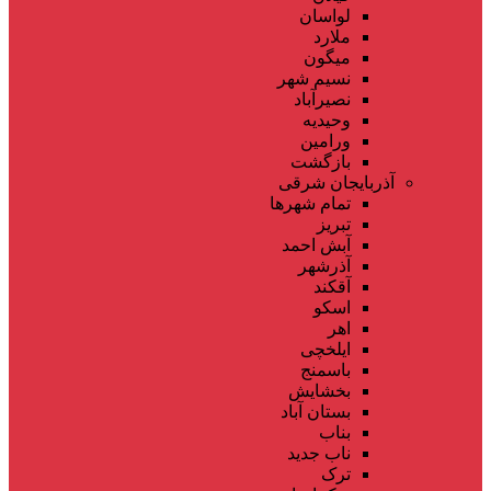
لواسان
ملارد
میگون
نسیم شهر
نصیرآباد
وحیدیه
ورامین
بازگشت
آذربایجان شرقی
تمام شهر‌ها
تبریز
آبش احمد
آذرشهر
آقکند
اسکو
اهر
ایلخچی
باسمنج
بخشایش
بستان آباد
بناب
ناب جدید
ترک