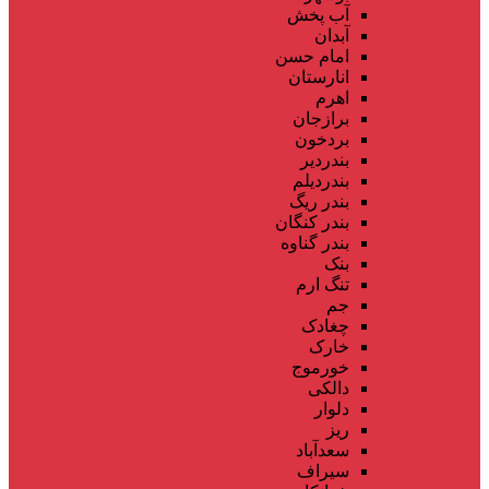
آب پخش
آبدان
امام حسن
انارستان
اهرم
برازجان
بردخون
بندردیر
بندردیلم
بندر ریگ
بندر کنگان
بندر گناوه
بنک
تنگ ارم
جم
چغادک
خارک
خورموج
دالکی
دلوار
ریز
سعدآباد
سیراف