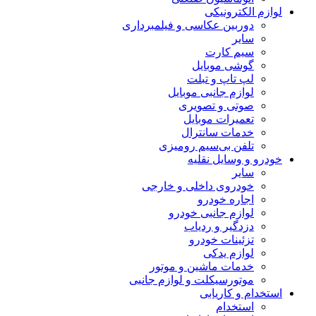
لوازم الکترونیکی
دوربین عکاسی و فیلمبرداری
سایر
سیم کارت
گوشی موبایل
لپ تاپ و تبلت
لوازم جانبی موبایل
صوتی و تصویری
تعمیرات موبایل
خدمات سانترال
تلفن بی‌سیم رومیزی
خودرو و وسایل نقلیه
سایر
خودروی داخلی و خارجی
اجاره خودرو
لوازم جانبی خودرو
دزدگیر و ردیاب
تزئینات خودرو
لوازم یدکی
خدمات ماشین و موتور
موتورسیکلت و لوازم جانبی
استخدام و کاریابی
استخدام