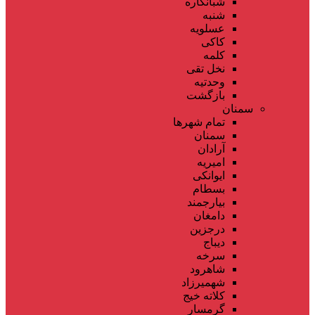
شبانکاره
شنبه
عسلویه
کاکی
کلمه
نخل تقی
وحدتیه
بازگشت
سمنان
تمام شهر‌ها
سمنان
آرادان
امیریه
ایوانکی
بسطام
بیارجمند
دامغان
درجزین
دیباج
سرخه
شاهرود
شهمیرزاد
کلاته خیج
گرمسار