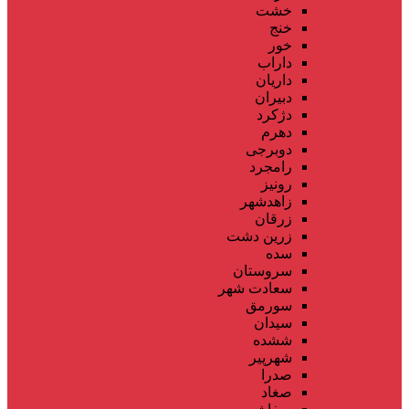
خشت
خنج
خور
داراب
داریان
دبیران
دژکرد
دهرم
دوبرجی
رامجرد
رونیز
زاهدشهر
زرقان
زرین دشت
سده
سروستان
سعادت شهر
سورمق
سیدان
ششده
شهرپیر
صدرا
صغاد