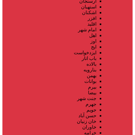
ارسنجان
استهبان
اشکنان
افزر
اقلید
امام شهر
اهل
اوز
ایج
ایزدخواست
باب انار
بالاده
بنارویه
بهمن
بوانات
بیرم
بیضا
جنت شهر
جهرم
جویم
حسن آباد
خان زنیان
خاوران
خرامه