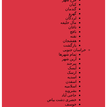
کیان
گندمان
گهرو
لردگان
مال خلیفه
ناغان
نافچ
نقنه
هفشجان
بازگشت
خراسان جنوبی
تمام شهر‌ها
آرین شهر
بیرجند
آیسک
ارسک
اسدیه
اسفدن
اسلامیه
بشرویه
حاجی آباد
خضری دشت بیاض
خوسف