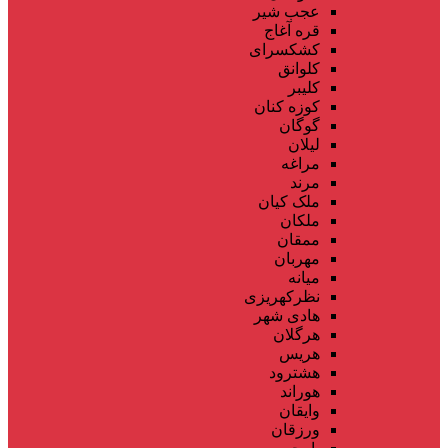
عجب شیر
قره آغاج
کشکسرای
کلوانق
کلیبر
کوزه کنان
گوگان
لیلان
مراغه
مرند
ملک کیان
ملکان
ممقان
مهربان
میانه
نظرکهریزی
هادی شهر
هرگلان
هریس
هشترود
هوراند
وایقان
ورزقان