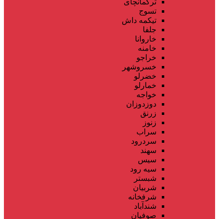
ترکمانچای
تسوج
تیکمه داش
جلفا
خاروانا
خامنه
خراجو
خسروشهر
خضرلو
خمارلو
خواجه
دوزدوزان
زرنق
زنوز
سراب
سردرود
سهند
سیس
سیه رود
شبستر
شربیان
شرفخانه
شندآباد
صوفیان