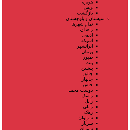
هویزه
ویس
بازگشت
سیستان و بلوچستان
تمام شهر‌ها
زاهدان
ادیمی
اسپکه
ایرانشهر
بزمان
بمپور
بنت
پیشین
جالق
چابهار
خاش
دوست محمد
راسک
زابل
زابلی
زهک
سراوان
سرباز
سوران