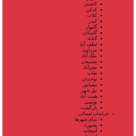
کاشمر
کدکن
کلات
کندر
گلبهار
گلمکان
گناباد
لطف آباد
مزدآوند
ملک آباد
نشتیفان
نصرآباد
نقاب
نوخندان
نیشابور
نیل شهر
همت آباد
یونسی
بازگشت
خراسان شمالی
تمام شهر‌ها
بجنورد
آشخانه