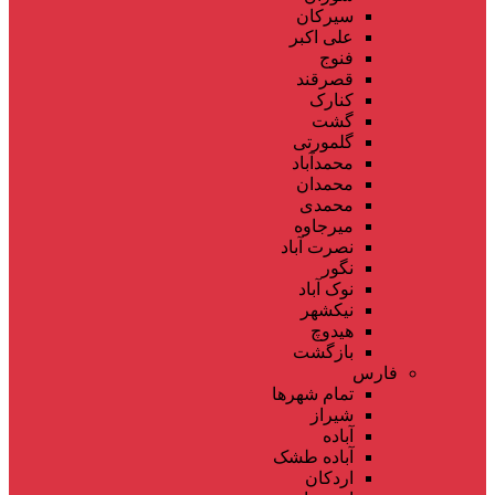
سیرکان
علی اکبر
فنوج
قصرقند
کنارک
گشت
گلمورتی
محمدآباد
محمدان
محمدی
میرجاوه
نصرت آباد
نگور
نوک آباد
نیکشهر
هیدوچ
بازگشت
فارس
تمام شهر‌ها
شیراز
آباده
آباده طشک
اردکان