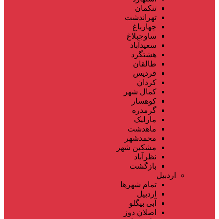
تنکمان
تهراندشت
چهارباغ
ساوجبلاغ
سعیدآباد
هشتگرد
طالقان
فردیس
کردان
کمال شهر
کوهسار
گرمدره
مارلیک
ماهدشت
محمدشهر
مشکین شهر
نظرآباد
بازگشت
اردبیل
تمام شهر‌ها
اردبیل
آبی بیگلو
اصلان دوز