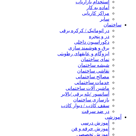
استخدام بازاریاب
آماده به کار
مراکز کاریابی
سایر
ساختمان
در اتوماتیک / کرکره برقی
در و پنجره
دکوراسیون داخلی
برق و هوشمند سازی
ایزوگام و عایقهای رطوبتی
نمای ساختمان
شیشه ساختمان
نقاشی ساختمان
مصالح ساختمانی
خدمات ساختمانی
ماشین آلات ساختمانی
آسانسور /پله برقی /بالابر
بازسازی ساختمان
سقف کاذب / دیوار کاذب
در ضد سرقت
آموزشی
آموزش درسی
آموزش حرفه و فن
آموزش تخصصی