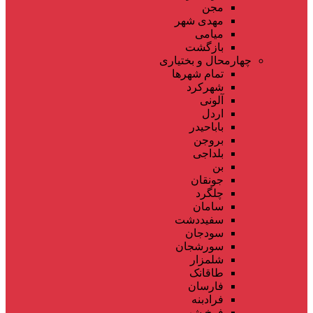
مجن
مهدی شهر
میامی
بازگشت
چهارمحال و بختیاری
تمام شهر‌ها
شهرکرد
آلونی
اردل
باباحیدر
بروجن
بلداجی
بن
جونقان
چلگرد
سامان
سفیددشت
سودجان
سورشجان
شلمزار
طاقانک
فارسان
فرادبنه
فرخ شهر