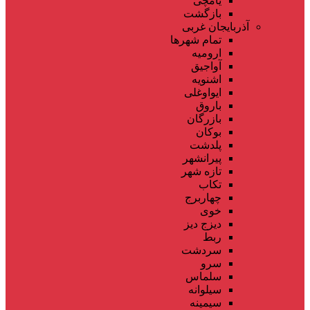
یامچی
بازگشت
آذربایجان غربی
تمام شهر‌ها
ارومیه
آواجیق
اشنویه
ایواوغلی
باروق
بازرگان
بوکان
پلدشت
پیرانشهر
تازه شهر
تکاب
چهاربرج
خوی
دیزج دیز
ربط
سردشت
سرو
سلماس
سیلوانه
سیمینه