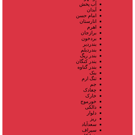
آب پخش
آبدان
امام حسن
انارستان
اهرم
برازجان
بردخون
بندردیر
بندردیلم
بندر ریگ
بندر کنگان
بندر گناوه
بنک
تنگ ارم
جم
چغادک
خارک
خورموج
دالکی
دلوار
ریز
سعدآباد
سیراف