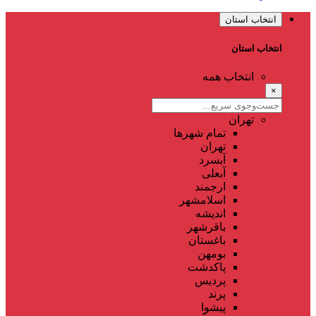
انتخاب استان
انتخاب استان
انتخاب همه
×
تهران
تمام شهر‌ها
تهران
آبسرد
آبعلی
ارجمند
اسلامشهر
اندیشه
باقرشهر
باغستان
بومهن
پاکدشت
پردیس
پرند
پیشوا