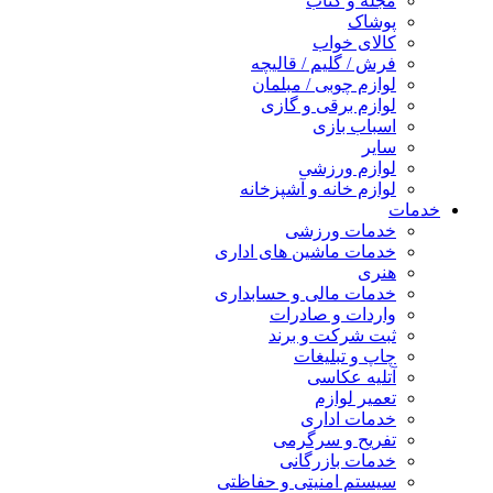
مجله و کتاب
پوشاک
کالای خواب
فرش / گلیم / قالیچه
لوازم چوبی / مبلمان
لوازم برقی و گازی
اسباب بازی
سایر
لوازم ورزشی
لوازم خانه و آشپزخانه
خدمات
خدمات ورزشی
خدمات ماشین های اداری
هنری
خدمات مالی و حسابداری
واردات و صادرات
ثبت شرکت و برند
چاپ و تبلیغات
آتلیه عکاسی
تعمیر لوازم
خدمات اداری
تفریح و سرگرمی
خدمات بازرگانی
سیستم امنیتی و حفاظتی