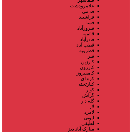
صفاشهر
علامرودشت
فدامی
فراشبند
فسا
فیروزآباد
قائمیه
قادرآباد
قطب آباد
قطرویه
قیر
کارزین
کازرون
کامفیروز
کره ای
کنارتخته
کوار
گراش
گله دار
لار
لامرد
لپویی
لطیفی
مبارک آباد دیز