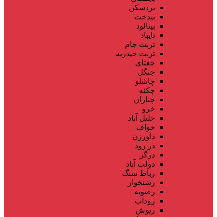
بردسکن
بیدخت
بینالود
تایباد
تربت جام
تربت حیدریه
جغتای
جنگل
چاشلو
چکنه
چناران
خرو
خلیل آباد
خواف
داورزن
در رود
درگز
دولت آباد
رباط سنگ
رشتخوار
رضویه
روداب
ریوش