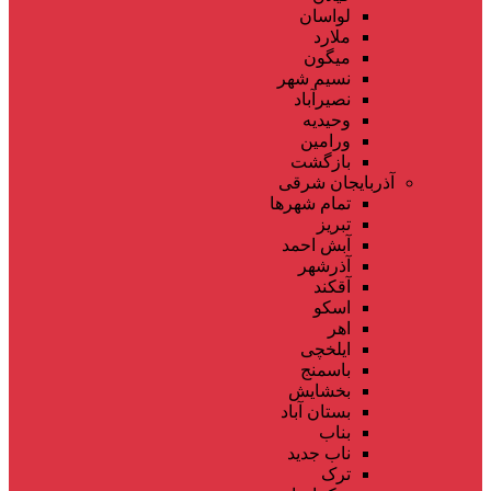
لواسان
ملارد
میگون
نسیم شهر
نصیرآباد
وحیدیه
ورامین
بازگشت
آذربایجان شرقی
تمام شهر‌ها
تبریز
آبش احمد
آذرشهر
آقکند
اسکو
اهر
ایلخچی
باسمنج
بخشایش
بستان آباد
بناب
ناب جدید
ترک