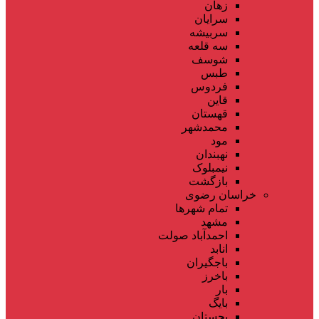
زهان
سرایان
سربیشه
سه قلعه
شوسف
طبس
فردوس
قاین
قهستان
محمدشهر
مود
نهبندان
نیمبلوک
بازگشت
خراسان رضوی
تمام شهر‌ها
مشهد
احمدآباد صولت
انابد
باجگیران
باخرز
بار
بایگ
بجستان