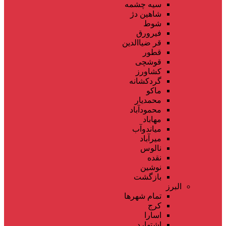
سیه چشمه
شاهین دژ
شوط
فیرورق
قر ضیاالدین
قطور
قوشچی
کشاورز
گردکشانه
ماکو
محمدیار
محمودآباد
مهاباد
میاندوآب
میرآباد
نالوس
نقده
نوشین
بازگشت
البرز
تمام شهر‌ها
کرج
اسارا
اشتهارد