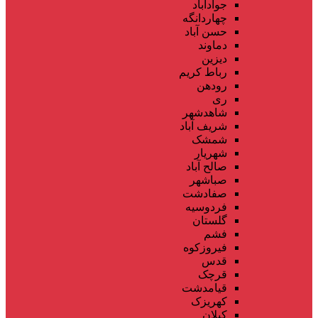
جوادآباد
چهاردانگه
حسن آباد
دماوند
دیزین
رباط کریم
رودهن
ری
شاهدشهر
شریف آباد
شمشک
شهریار
صالح آباد
صباشهر
صفادشت
فردوسیه
گلستان
فشم
فیروزکوه
قدس
قرچک
قیامدشت
کهریزک
کیلان