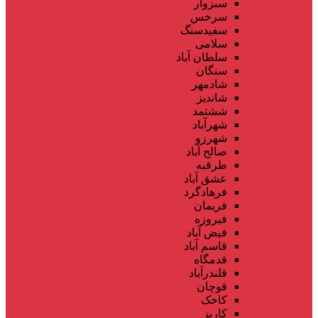
سبزوار
سرخس
سفیدسنگ
سلامی
سلطان آباد
سنگان
شادمهر
شاندیز
ششتمد
شهرآباد
شهرزو
صالح آباد
طرقبه
عشق آباد
فرهادگرد
فریمان
فیروزه
فیض آباد
قاسم آباد
قدمگاه
قلندرآباد
قوچان
کاخک
کاریز