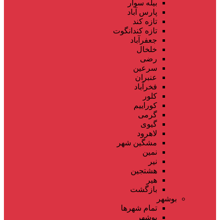
بیله سوار
پارس آباد
تازه کند
تازه کندانگوت
جعفرآباد
خلخال
رضی
سرعین
عنبران
فخرآباد
کلور
کوراییم
گرمی
گیوی
لاهرود
مشگین شهر
نمین
نیر
هشتجین
هیر
بازگشت
بوشهر
تمام شهر‌ها
بوشهر