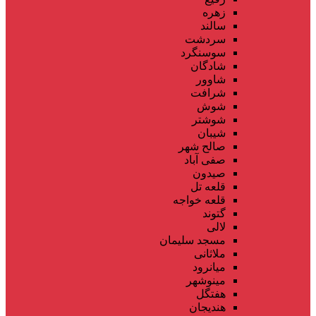
زهره
سالند
سردشت
سوسنگرد
شادگان
شاوور
شرافت
شوش
شوشتر
شیبان
صالح شهر
صفی آباد
صیدون
قلعه تل
قلعه خواجه
گتوند
لالی
مسجد سلیمان
ملاثانی
میانرود
مینوشهر
هفتگل
هندیجان