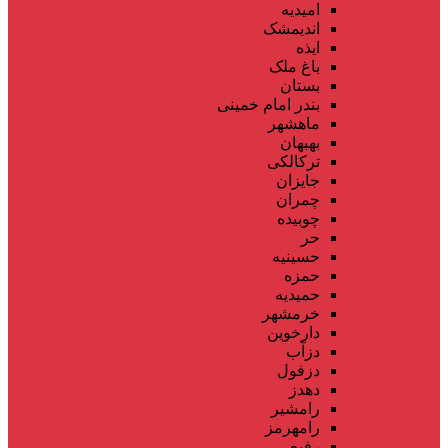
امیدیه
اندیمشک
ایذه
باغ ملک
بستان
بندر امام خمینی
ماهشهر
بهبهان
ترکالکی
جایزان
چمران
چوبیده
حر
حسینیه
حمزه
حمیدیه
خرمشهر
دارخوین
دزآب
دزفول
دهدز
رامشیر
رامهرمز
رفیع