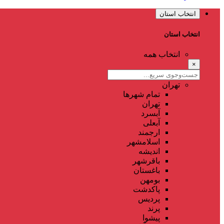
انتخاب استان
انتخاب استان
انتخاب همه
×
تهران
تمام شهر‌ها
تهران
آبسرد
آبعلی
ارجمند
اسلامشهر
اندیشه
باقرشهر
باغستان
بومهن
پاکدشت
پردیس
پرند
پیشوا