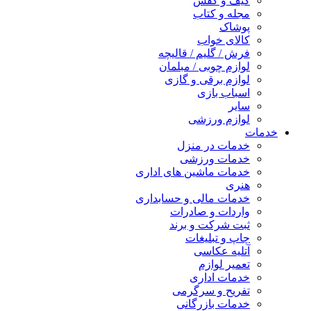
کیف و کفش
مجله و کتاب
پوشاک
کالای خواب
فرش / گلیم / قالیچه
لوازم چوبی / مبلمان
لوازم برقی و گازی
اسباب بازی
سایر
لوازم ورزشی
خدمات
خدمات در منزل
خدمات ورزشی
خدمات ماشین های اداری
هنری
خدمات مالی و حسابداری
واردات و صادرات
ثبت شرکت و برند
چاپ و تبلیغات
آتلیه عکاسی
تعمیر لوازم
خدمات اداری
تفریح و سرگرمی
خدمات بازرگانی