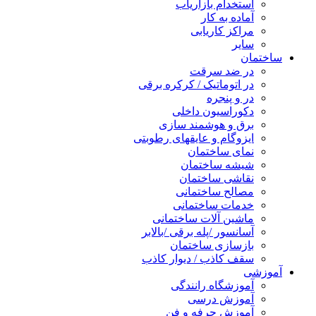
استخدام بازاریاب
آماده به کار
مراکز کاریابی
سایر
ساختمان
در ضد سرقت
در اتوماتیک / کرکره برقی
در و پنجره
دکوراسیون داخلی
برق و هوشمند سازی
ایزوگام و عایقهای رطوبتی
نمای ساختمان
شیشه ساختمان
نقاشی ساختمان
مصالح ساختمانی
خدمات ساختمانی
ماشین آلات ساختمانی
آسانسور /پله برقی /بالابر
بازسازی ساختمان
سقف کاذب / دیوار کاذب
آموزشی
آموزشگاه رانندگی
آموزش درسی
آموزش حرفه و فن