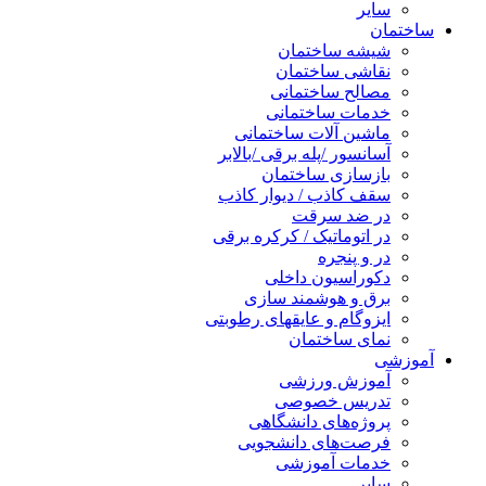
سایر
ساختمان
شیشه ساختمان
نقاشی ساختمان
مصالح ساختمانی
خدمات ساختمانی
ماشین آلات ساختمانی
آسانسور /پله برقی /بالابر
بازسازی ساختمان
سقف کاذب / دیوار کاذب
در ضد سرقت
در اتوماتیک / کرکره برقی
در و پنجره
دکوراسیون داخلی
برق و هوشمند سازی
ایزوگام و عایقهای رطوبتی
نمای ساختمان
آموزشی
آموزش ورزشی
تدریس خصوصی
پروژه‌های دانشگاهی
فرصت‌های دانشجویی
خدمات آموزشی
سایر