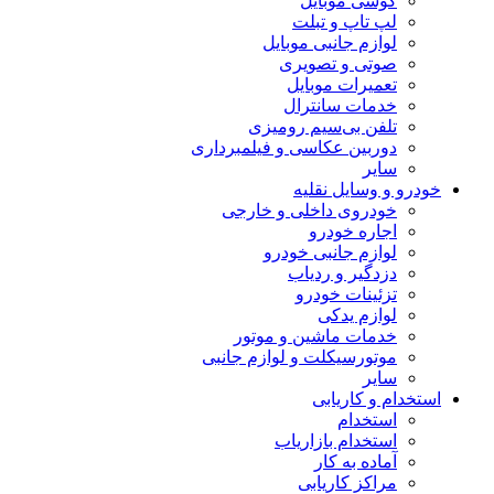
گوشی موبایل
لپ تاپ و تبلت
لوازم جانبی موبایل
صوتی و تصویری
تعمیرات موبایل
خدمات سانترال
تلفن بی‌سیم رومیزی
دوربین عکاسی و فیلمبرداری
سایر
خودرو و وسایل نقلیه
خودروی داخلی و خارجی
اجاره خودرو
لوازم جانبی خودرو
دزدگیر و ردیاب
تزئینات خودرو
لوازم یدکی
خدمات ماشین و موتور
موتورسیکلت و لوازم جانبی
سایر
استخدام و کاریابی
استخدام
استخدام بازاریاب
آماده به کار
مراکز کاریابی