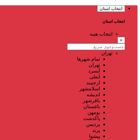
انتخاب استان
انتخاب استان
انتخاب همه
×
تهران
تمام شهر‌ها
تهران
آبسرد
آبعلی
ارجمند
اسلامشهر
اندیشه
باقرشهر
باغستان
بومهن
پاکدشت
پردیس
پرند
پیشوا