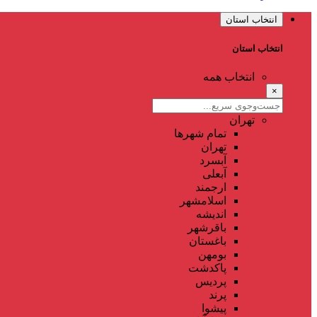
انتخاب استان
انتخاب استان
انتخاب همه
×
تهران
تمام شهر‌ها
تهران
آبسرد
آبعلی
ارجمند
اسلامشهر
اندیشه
باقرشهر
باغستان
بومهن
پاکدشت
پردیس
پرند
پیشوا