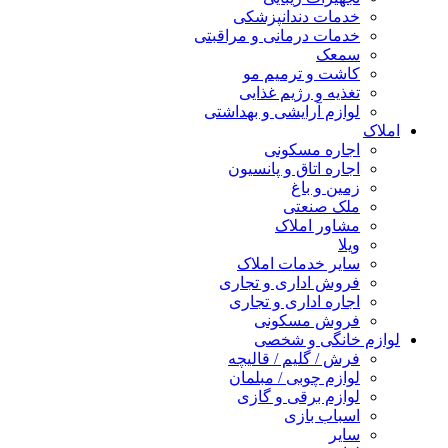
خدمات دندانپزشکی
خدمات درمانی و مراقبتی
سمعک
کاشت و ترمیم مو
تغذیه و رژیم غذایی
لوازم آرایشی و بهداشتی
املاک
اجاره مسکونی
اجاره اتاق و پانسیون
زمین و باغ
ملک صنعتی
مشاور املاک
ویلا
سایر خدمات املاک
فروش اداری و تجاری
اجاره اداری و تجاری
فروش مسکونی
لوازم خانگی و شخصی
فرش / گلیم / قالیچه
لوازم چوبی / مبلمان
لوازم برقی و گازی
اسباب بازی
سایر