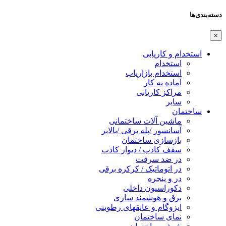
دسته‌بندی‌ها
×
استخدام و کاریابی
استخدام
استخدام بازاریاب
آماده به کار
مراکز کاریابی
سایر
ساختمان
ماشین آلات ساختمانی
آسانسور /پله برقی /بالابر
بازسازی ساختمان
سقف کاذب / دیوار کاذب
در ضد سرقت
در اتوماتیک / کرکره برقی
در و پنجره
دکوراسیون داخلی
برق و هوشمند سازی
ایزوگام و عایقهای رطوبتی
نمای ساختمان