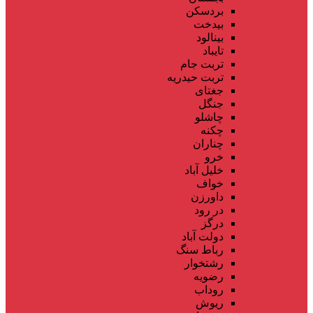
بردسکن
بیدخت
بینالود
تایباد
تربت جام
تربت حیدریه
جغتای
جنگل
چاشلو
چکنه
چناران
خرو
خلیل آباد
خواف
داورزن
در رود
درگز
دولت آباد
رباط سنگ
رشتخوار
رضویه
روداب
ریوش