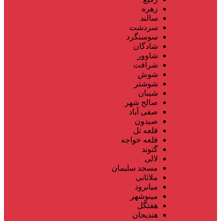
زهره
سالند
سردشت
سوسنگرد
شادگان
شاوور
شرافت
شوش
شوشتر
شیبان
صالح شهر
صفی آباد
صیدون
قلعه تل
قلعه خواجه
گتوند
لالی
مسجد سلیمان
ملاثانی
میانرود
مینوشهر
هفتگل
هندیجان