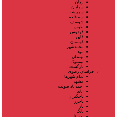
زهان
سرایان
سربیشه
سه قلعه
شوسف
طبس
فردوس
قاین
قهستان
محمدشهر
مود
نهبندان
نیمبلوک
بازگشت
خراسان رضوی
تمام شهر‌ها
مشهد
احمدآباد صولت
انابد
باجگیران
باخرز
بار
بایگ
بجستان