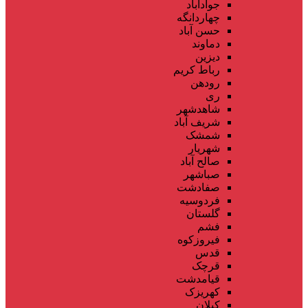
جوادآباد
چهاردانگه
حسن آباد
دماوند
دیزین
رباط کریم
رودهن
ری
شاهدشهر
شریف آباد
شمشک
شهریار
صالح آباد
صباشهر
صفادشت
فردوسیه
گلستان
فشم
فیروزکوه
قدس
قرچک
قیامدشت
کهریزک
کیلان