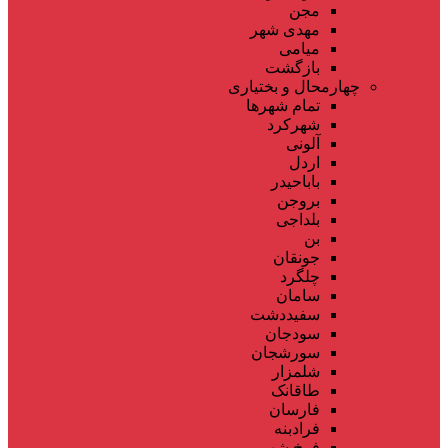
مجن
مهدی شهر
میامی
بازگشت
چهارمحال و بختیاری
تمام شهر‌ها
شهرکرد
آلونی
اردل
باباحیدر
بروجن
بلداجی
بن
جونقان
چلگرد
سامان
سفیددشت
سودجان
سورشجان
شلمزار
طاقانک
فارسان
فرادبنه
فرخ شهر