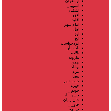
ارسنجان
استهبان
اشکنان
افزر
اقلید
امام شهر
اهل
اوز
ایج
ایزدخواست
باب انار
بالاده
بنارویه
بهمن
بوانات
بیرم
بیضا
جنت شهر
جهرم
جویم
حسن آباد
خان زنیان
خاوران
خرامه