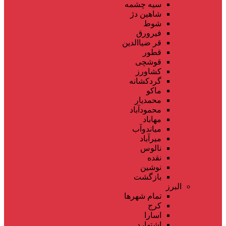
سیه چشمه
شاهین دژ
شوط
فیرورق
قر ضیاالدین
قطور
قوشچی
کشاورز
گردکشانه
ماکو
محمدیار
محمودآباد
مهاباد
میاندوآب
میرآباد
نالوس
نقده
نوشین
بازگشت
البرز
تمام شهر‌ها
کرج
اسارا
اشتهارد