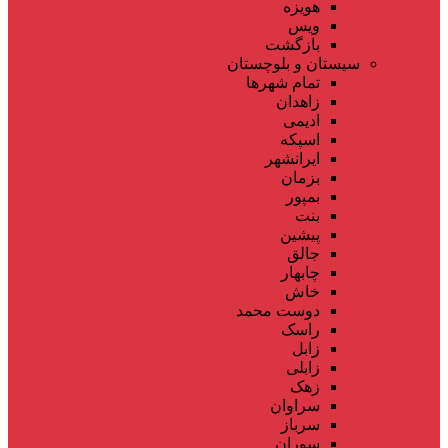
هویزه
ویس
بازگشت
سیستان و بلوچستان
تمام شهر‌ها
زاهدان
ادیمی
اسپکه
ایرانشهر
بزمان
بمپور
بنت
پیشین
جالق
چابهار
خاش
دوست محمد
راسک
زابل
زابلی
زهک
سراوان
سرباز
سوران