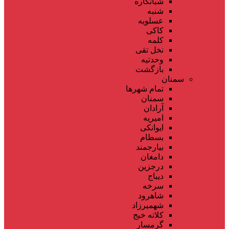
شبانکاره
شنبه
عسلویه
کاکی
کلمه
نخل تقی
وحدتیه
بازگشت
سمنان
تمام شهر‌ها
سمنان
آرادان
امیریه
ایوانکی
بسطام
بیارجمند
دامغان
درجزین
دیباج
سرخه
شاهرود
شهمیرزاد
کلاته خیج
گرمسار