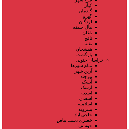
کیان
گندمان
گهرو
لردگان
مال خلیفه
ناغان
نافچ
نقنه
هفشجان
بازگشت
خراسان جنوبی
تمام شهر‌ها
آرین شهر
بیرجند
آیسک
ارسک
اسدیه
اسفدن
اسلامیه
بشرویه
حاجی آباد
خضری دشت بیاض
خوسف