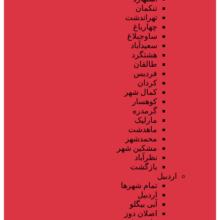
تنکمان
تهراندشت
چهارباغ
ساوجبلاغ
سعیدآباد
هشتگرد
طالقان
فردیس
کردان
کمال شهر
کوهسار
گرمدره
مارلیک
ماهدشت
محمدشهر
مشکین شهر
نظرآباد
بازگشت
اردبیل
تمام شهر‌ها
اردبیل
آبی بیگلو
اصلان دوز