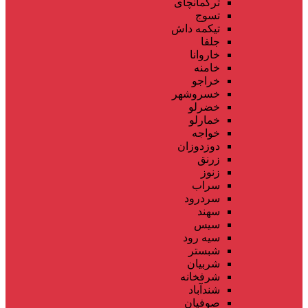
ترکمانچای
تسوج
تیکمه داش
جلفا
خاروانا
خامنه
خراجو
خسروشهر
خضرلو
خمارلو
خواجه
دوزدوزان
زرنق
زنوز
سراب
سردرود
سهند
سیس
سیه رود
شبستر
شربیان
شرفخانه
شندآباد
صوفیان