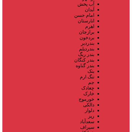
آب پخش
آبدان
امام حسن
انارستان
اهرم
برازجان
بردخون
بندردیر
بندردیلم
بندر ریگ
بندر کنگان
بندر گناوه
بنک
تنگ ارم
جم
چغادک
خارک
خورموج
دالکی
دلوار
ریز
سعدآباد
سیراف