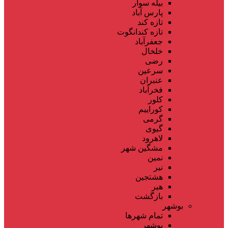
بیله سوار
پارس آباد
تازه کند
تازه کندانگوت
جعفرآباد
خلخال
رضی
سرعین
عنبران
فخرآباد
کلور
کوراییم
گرمی
گیوی
لاهرود
مشگین شهر
نمین
نیر
هشتجین
هیر
بازگشت
بوشهر
تمام شهر‌ها
بوشهر