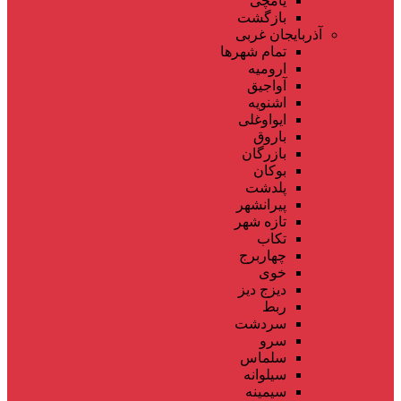
یامچی
بازگشت
آذربایجان غربی
تمام شهر‌ها
ارومیه
آواجیق
اشنویه
ایواوغلی
باروق
بازرگان
بوکان
پلدشت
پیرانشهر
تازه شهر
تکاب
چهاربرج
خوی
دیزج دیز
ربط
سردشت
سرو
سلماس
سیلوانه
سیمینه