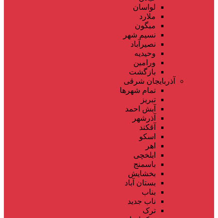
لواسان
ملارد
میگون
نسیم شهر
نصیرآباد
وحیدیه
ورامین
بازگشت
آذربایجان شرقی
تمام شهر‌ها
تبریز
آبش احمد
آذرشهر
آقکند
اسکو
اهر
ایلخچی
باسمنج
بخشایش
بستان آباد
بناب
ناب جدید
ترک