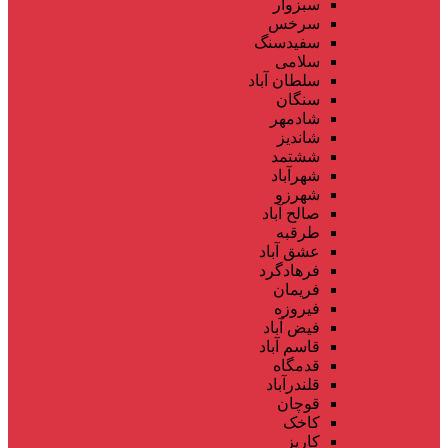
سبزوار
سرخس
سفیدسنگ
سلامی
سلطان آباد
سنگان
شادمهر
شاندیز
ششتمد
شهرآباد
شهرزو
صالح آباد
طرقبه
عشق آباد
فرهادگرد
فریمان
فیروزه
فیض آباد
قاسم آباد
قدمگاه
قلندرآباد
قوچان
کاخک
کاریز