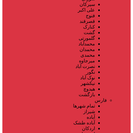
سیرکان
علی اکبر
فنوج
قصرقند
کنارک
گشت
گلمورتی
محمدآباد
محمدان
محمدی
میرجاوه
نصرت آباد
نگور
نوک آباد
نیکشهر
هیدوچ
بازگشت
فارس
تمام شهر‌ها
شیراز
آباده
آباده طشک
اردکان