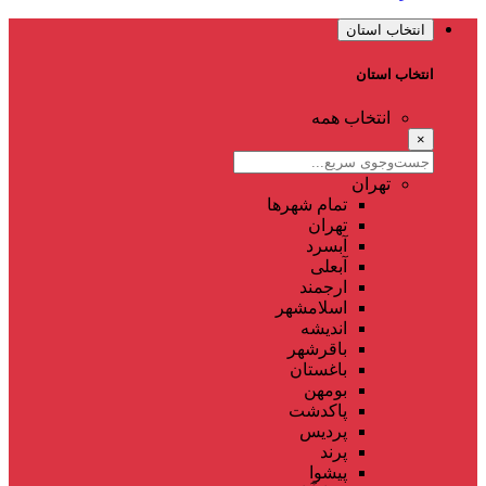
انتخاب استان
انتخاب استان
انتخاب همه
×
تهران
تمام شهر‌ها
تهران
آبسرد
آبعلی
ارجمند
اسلامشهر
اندیشه
باقرشهر
باغستان
بومهن
پاکدشت
پردیس
پرند
پیشوا