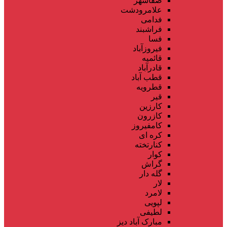
صفاشهر
علامرودشت
فدامی
فراشبند
فسا
فیروزآباد
قائمیه
قادرآباد
قطب آباد
قطرویه
قیر
کارزین
کازرون
کامفیروز
کره ای
کنارتخته
کوار
گراش
گله دار
لار
لامرد
لپویی
لطیفی
مبارک آباد دیز