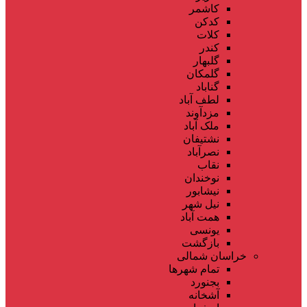
کاشمر
کدکن
کلات
کندر
گلبهار
گلمکان
گناباد
لطف آباد
مزدآوند
ملک آباد
نشتیفان
نصرآباد
نقاب
نوخندان
نیشابور
نیل شهر
همت آباد
یونسی
بازگشت
خراسان شمالی
تمام شهر‌ها
بجنورد
آشخانه