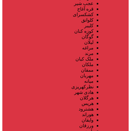
عجب شیر
قره آغاج
کشکسرای
کلوانق
کلیبر
کوزه کنان
گوگان
لیلان
مراغه
مرند
ملک کیان
ملکان
ممقان
مهربان
میانه
نظرکهریزی
هادی شهر
هرگلان
هریس
هشترود
هوراند
وایقان
ورزقان