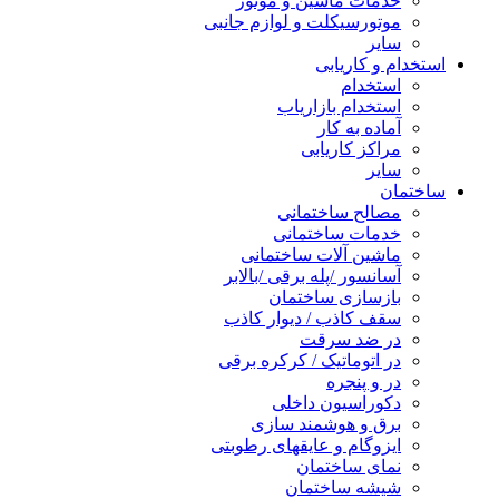
خدمات ماشین و موتور
موتورسیکلت و لوازم جانبی
سایر
استخدام و کاریابی
استخدام
استخدام بازاریاب
آماده به کار
مراکز کاریابی
سایر
ساختمان
مصالح ساختمانی
خدمات ساختمانی
ماشین آلات ساختمانی
آسانسور /پله برقی /بالابر
بازسازی ساختمان
سقف کاذب / دیوار کاذب
در ضد سرقت
در اتوماتیک / کرکره برقی
در و پنجره
دکوراسیون داخلی
برق و هوشمند سازی
ایزوگام و عایقهای رطوبتی
نمای ساختمان
شیشه ساختمان