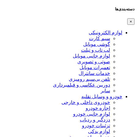
دسته‌بندی‌ها
×
لوازم الکترونیکی
سیم کارت
گوشی موبایل
لپ تاپ و تبلت
لوازم جانبی موبایل
صوتی و تصویری
تعمیرات موبایل
خدمات سانترال
تلفن بی‌سیم رومیزی
دوربین عکاسی و فیلمبرداری
سایر
خودرو و وسایل نقلیه
خودروی داخلی و خارجی
اجاره خودرو
لوازم جانبی خودرو
دزدگیر و ردیاب
تزئینات خودرو
لوازم یدکی