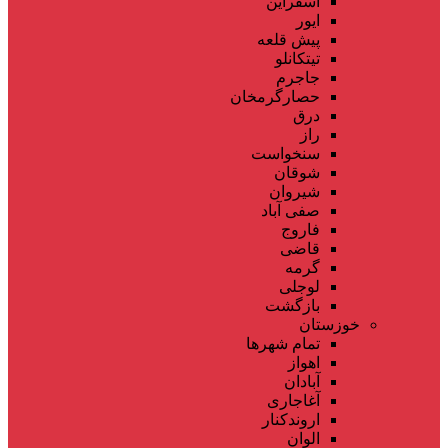
اسفراین
ایور
پیش قلعه
تیتکانلو
جاجرم
حصارگرمخان
درق
راز
سنخواست
شوقان
شیروان
صفی آباد
فاروج
قاضی
گرمه
لوجلی
بازگشت
خوزستان
تمام شهر‌ها
اهواز
آبادان
آغاجاری
اروندکنار
الوان