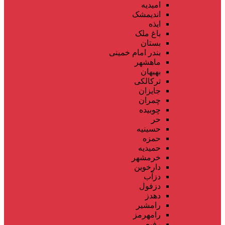
امیدیه
اندیمشک
ایذه
باغ ملک
بستان
بندر امام خمینی
ماهشهر
بهبهان
ترکالکی
جایزان
چمران
چوبیده
حر
حسینیه
حمزه
حمیدیه
خرمشهر
دارخوین
دزآب
دزفول
دهدز
رامشیر
رامهرمز
رفیع