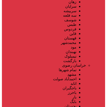
زهان
سرایان
سربیشه
سه قلعه
شوسف
طبس
فردوس
قاین
قهستان
محمدشهر
مود
نهبندان
نیمبلوک
بازگشت
خراسان رضوی
تمام شهر‌ها
مشهد
احمدآباد صولت
انابد
باجگیران
باخرز
بار
بایگ
بجستان