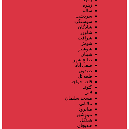
زهره
سالند
سردشت
سوسنگرد
شادگان
شاوور
شرافت
شوش
شوشتر
شیبان
صالح شهر
صفی آباد
صیدون
قلعه تل
قلعه خواجه
گتوند
لالی
مسجد سلیمان
ملاثانی
میانرود
مینوشهر
هفتگل
هندیجان