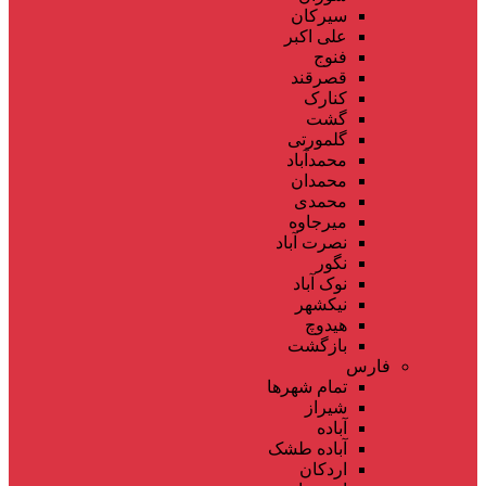
سیرکان
علی اکبر
فنوج
قصرقند
کنارک
گشت
گلمورتی
محمدآباد
محمدان
محمدی
میرجاوه
نصرت آباد
نگور
نوک آباد
نیکشهر
هیدوچ
بازگشت
فارس
تمام شهر‌ها
شیراز
آباده
آباده طشک
اردکان