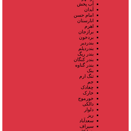
آب پخش
آبدان
امام حسن
انارستان
اهرم
برازجان
بردخون
بندردیر
بندردیلم
بندر ریگ
بندر کنگان
بندر گناوه
بنک
تنگ ارم
جم
چغادک
خارک
خورموج
دالکی
دلوار
ریز
سعدآباد
سیراف