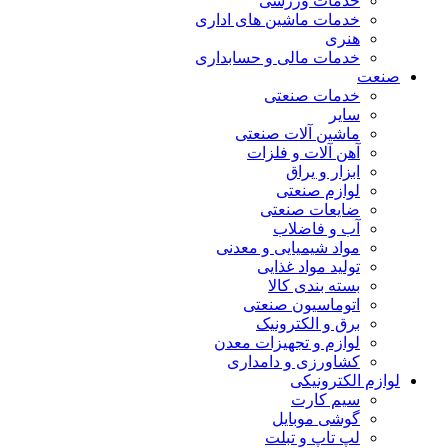
خدمات ورزشی
خدمات ماشین های اداری
هنری
خدمات مالی و حسابداری
صنعت
خدمات صنعتی
سایر
ماشین آلات صنعتی
آهن آلات و فلزات
ابزار و یراق
لوازم صنعتی
ضایعات صنعتی
آب و فاضلاب
مواد شیمیایی و معدنی
تولید مواد غذایی
بسته بندی کالا
اتوماسیون صنعتی
برق و الکترونیک
لوازم و تجهیزات معدن
کشاورزی و دامداری
لوازم الکترونیکی
سیم کارت
گوشی موبایل
لپ تاپ و تبلت