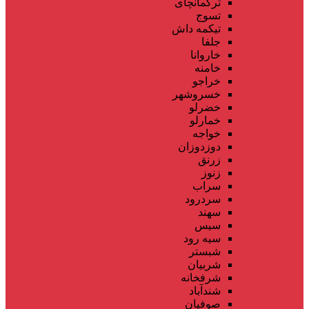
ترکمانچای
تسوج
تیکمه داش
جلفا
خاروانا
خامنه
خراجو
خسروشهر
خضرلو
خمارلو
خواجه
دوزدوزان
زرنق
زنوز
سراب
سردرود
سهند
سیس
سیه رود
شبستر
شربیان
شرفخانه
شندآباد
صوفیان