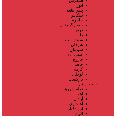
اسفراین
ایور
پیش قلعه
تیتکانلو
جاجرم
حصارگرمخان
درق
راز
سنخواست
شوقان
شیروان
صفی آباد
فاروج
قاضی
گرمه
لوجلی
بازگشت
خوزستان
تمام شهر‌ها
اهواز
آبادان
آغاجاری
اروندکنار
الوان