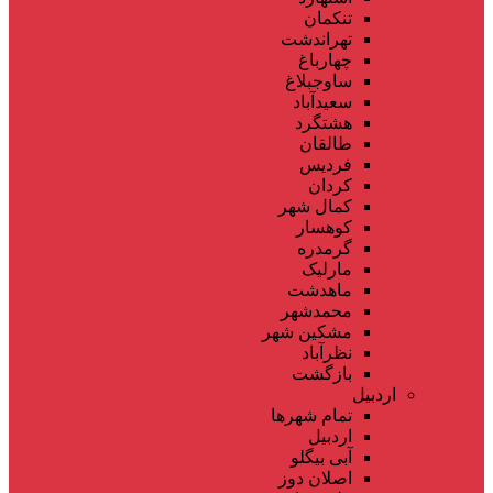
تنکمان
تهراندشت
چهارباغ
ساوجبلاغ
سعیدآباد
هشتگرد
طالقان
فردیس
کردان
کمال شهر
کوهسار
گرمدره
مارلیک
ماهدشت
محمدشهر
مشکین شهر
نظرآباد
بازگشت
اردبیل
تمام شهر‌ها
اردبیل
آبی بیگلو
اصلان دوز