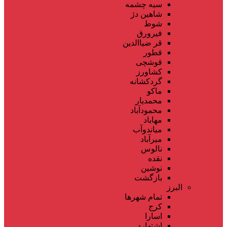
سیه چشمه
شاهین دژ
شوط
فیرورق
قر ضیاالدین
قطور
قوشچی
کشاورز
گردکشانه
ماکو
محمدیار
محمودآباد
مهاباد
میاندوآب
میرآباد
نالوس
نقده
نوشین
بازگشت
البرز
تمام شهر‌ها
کرج
اسارا
اشتهارد