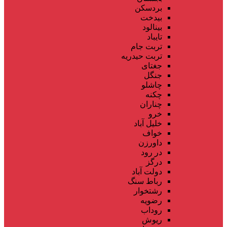
بردسکن
بیدخت
بینالود
تایباد
تربت جام
تربت حیدریه
جغتای
جنگل
چاشلو
چکنه
چناران
خرو
خلیل آباد
خواف
داورزن
در رود
درگز
دولت آباد
رباط سنگ
رشتخوار
رضویه
روداب
ریوش