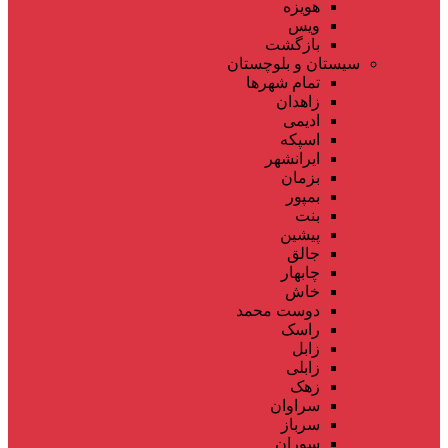
هویزه
ویس
بازگشت
سیستان و بلوچستان
تمام شهر‌ها
زاهدان
ادیمی
اسپکه
ایرانشهر
بزمان
بمپور
بنت
پیشین
جالق
چابهار
خاش
دوست محمد
راسک
زابل
زابلی
زهک
سراوان
سرباز
سوران