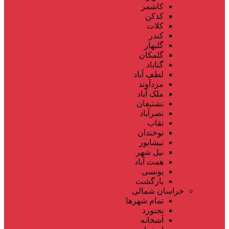
کاشمر
کدکن
کلات
کندر
گلبهار
گلمکان
گناباد
لطف آباد
مزدآوند
ملک آباد
نشتیفان
نصرآباد
نقاب
نوخندان
نیشابور
نیل شهر
همت آباد
یونسی
بازگشت
خراسان شمالی
تمام شهر‌ها
بجنورد
آشخانه