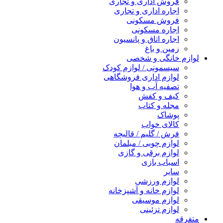
فروش اداری و تجاری
اجاره اداری و تجاری
فروش مسکونی
اجاره مسکونی
اجاره اتاق و پانسیون
زمین و باغ
لوازم خانگی و شخصی
سیسمونی / لوازم کودک
لوازم اداری فروشگاهی
تصفیه آب و هوا
کیف و کفش
مجله و کتاب
پوشاک
کالای خواب
فرش / گلیم / قالیچه
لوازم چوبی / مبلمان
لوازم برقی و گازی
اسباب بازی
سایر
لوازم ورزشی
لوازم خانه و آشپزخانه
لوازم موسیقی
لوازم تزئینی
متفرقه