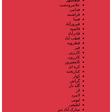
صفاشهر
علامرودشت
فدامی
فراشبند
فسا
فیروزآباد
قائمیه
قادرآباد
قطب آباد
قطرویه
قیر
کارزین
کازرون
کامفیروز
کره ای
کنارتخته
کوار
گراش
گله دار
لار
لامرد
لپویی
لطیفی
مبارک آباد دیز