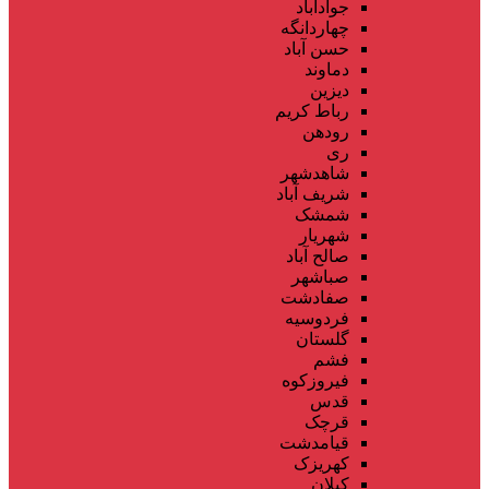
جوادآباد
چهاردانگه
حسن آباد
دماوند
دیزین
رباط کریم
رودهن
ری
شاهدشهر
شریف آباد
شمشک
شهریار
صالح آباد
صباشهر
صفادشت
فردوسیه
گلستان
فشم
فیروزکوه
قدس
قرچک
قیامدشت
کهریزک
کیلان