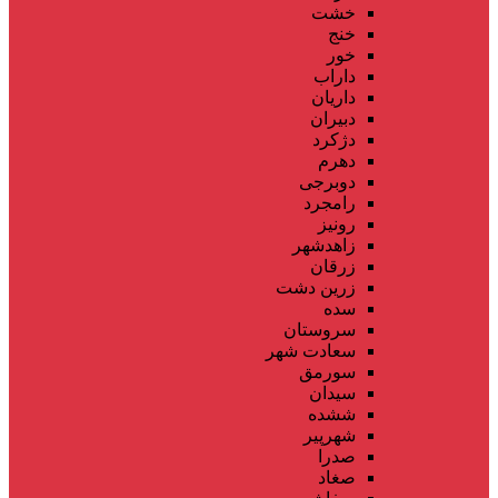
خشت
خنج
خور
داراب
داریان
دبیران
دژکرد
دهرم
دوبرجی
رامجرد
رونیز
زاهدشهر
زرقان
زرین دشت
سده
سروستان
سعادت شهر
سورمق
سیدان
ششده
شهرپیر
صدرا
صغاد