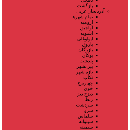
یامچی
بازگشت
آذربایجان غربی
تمام شهر‌ها
ارومیه
آواجیق
اشنویه
ایواوغلی
باروق
بازرگان
بوکان
پلدشت
پیرانشهر
تازه شهر
تکاب
چهاربرج
خوی
دیزج دیز
ربط
سردشت
سرو
سلماس
سیلوانه
سیمینه