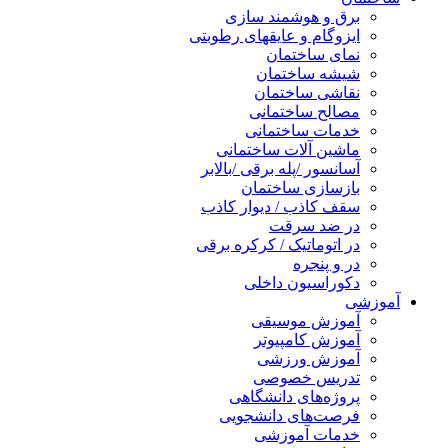
برق و هوشمند سازی
ایزوگام و عایقهای رطوبتی
نمای ساختمان
شیشه ساختمان
نقاشی ساختمان
مصالح ساختمانی
خدمات ساختمانی
ماشین آلات ساختمانی
آسانسور /پله برقی /بالابر
بازسازی ساختمان
سقف کاذب / دیوار کاذب
در ضد سرقت
در اتوماتیک / کرکره برقی
در و پنجره
دکوراسیون داخلی
آموزشی
آموزش موسیقی
آموزش کامپیوتر
آموزش ورزشی
تدریس خصوصی
پروژه‌های دانشگاهی
فرصت‌های دانشجویی
خدمات آموزشی