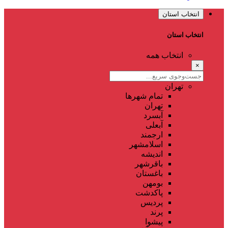
انتخاب استان
انتخاب استان
انتخاب همه
×
تهران
تمام شهر‌ها
تهران
آبسرد
آبعلی
ارجمند
اسلامشهر
اندیشه
باقرشهر
باغستان
بومهن
پاکدشت
پردیس
پرند
پیشوا