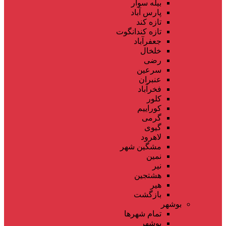
بیله سوار
پارس آباد
تازه کند
تازه کندانگوت
جعفرآباد
خلخال
رضی
سرعین
عنبران
فخرآباد
کلور
کوراییم
گرمی
گیوی
لاهرود
مشگین شهر
نمین
نیر
هشتجین
هیر
بازگشت
بوشهر
تمام شهر‌ها
بوشهر