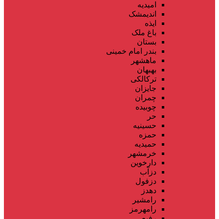
امیدیه
اندیمشک
ایذه
باغ ملک
بستان
بندر امام خمینی
ماهشهر
بهبهان
ترکالکی
جایزان
چمران
چوبیده
حر
حسینیه
حمزه
حمیدیه
خرمشهر
دارخوین
دزآب
دزفول
دهدز
رامشیر
رامهرمز
رفیع