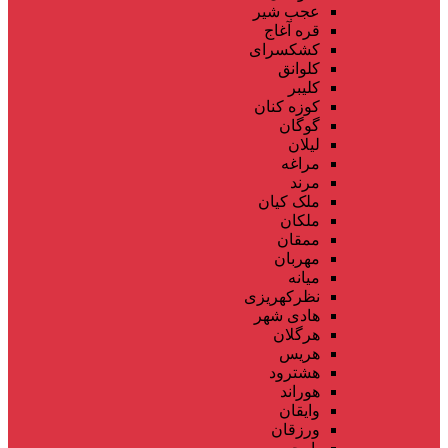
عجب شیر
قره آغاج
کشکسرای
کلوانق
کلیبر
کوزه کنان
گوگان
لیلان
مراغه
مرند
ملک کیان
ملکان
ممقان
مهربان
میانه
نظرکهریزی
هادی شهر
هرگلان
هریس
هشترود
هوراند
وایقان
ورزقان