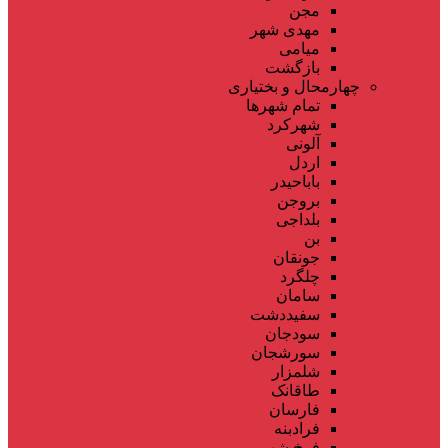
مجن
مهدی شهر
میامی
بازگشت
چهارمحال و بختیاری
تمام شهر‌ها
شهرکرد
آلونی
اردل
باباحیدر
بروجن
بلداجی
بن
جونقان
چلگرد
سامان
سفیددشت
سودجان
سورشجان
شلمزار
طاقانک
فارسان
فرادبنه
فرخ شهر