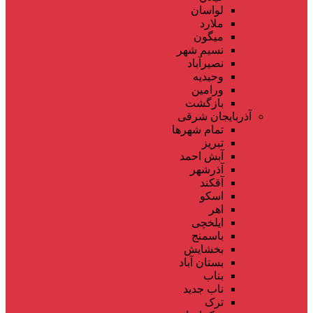
لواسان
ملارد
میگون
نسیم شهر
نصیرآباد
وحیدیه
ورامین
بازگشت
آذربایجان شرقی
تمام شهر‌ها
تبریز
آبش احمد
آذرشهر
آقکند
اسکو
اهر
ایلخچی
باسمنج
بخشایش
بستان آباد
بناب
ناب جدید
ترک