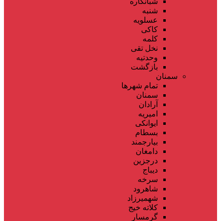
شبانکاره
شنبه
عسلویه
کاکی
کلمه
نخل تقی
وحدتیه
بازگشت
سمنان
تمام شهر‌ها
سمنان
آرادان
امیریه
ایوانکی
بسطام
بیارجمند
دامغان
درجزین
دیباج
سرخه
شاهرود
شهمیرزاد
کلاته خیج
گرمسار