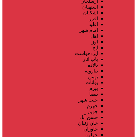
ارسنجان
استهبان
اشکنان
افزر
اقلید
امام شهر
اهل
اوز
ایج
ایزدخواست
باب انار
بالاده
بنارویه
بهمن
بوانات
بیرم
بیضا
جنت شهر
جهرم
جویم
حسن آباد
خان زنیان
خاوران
خرامه