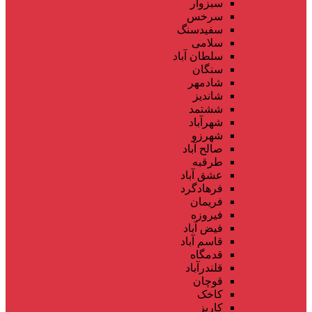
سبزوار
سرخس
سفیدسنگ
سلامی
سلطان آباد
سنگان
شادمهر
شاندیز
ششتمد
شهرآباد
شهرزو
صالح آباد
طرقبه
عشق آباد
فرهادگرد
فریمان
فیروزه
فیض آباد
قاسم آباد
قدمگاه
قلندرآباد
قوچان
کاخک
کاریز