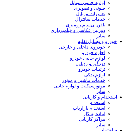
لوازم جانبی موبایل
صوتی و تصویری
تعمیرات موبایل
خدمات سانترال
تلفن بی‌سیم رومیزی
دوربین عکاسی و فیلمبرداری
سایر
خودرو و وسایل نقلیه
خودروی داخلی و خارجی
اجاره خودرو
لوازم جانبی خودرو
دزدگیر و ردیاب
تزئینات خودرو
لوازم یدکی
خدمات ماشین و موتور
موتورسیکلت و لوازم جانبی
سایر
استخدام و کاریابی
استخدام
استخدام بازاریاب
آماده به کار
مراکز کاریابی
سایر
ساختمان