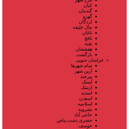
کیان
گندمان
گهرو
لردگان
مال خلیفه
ناغان
نافچ
نقنه
هفشجان
بازگشت
خراسان جنوبی
تمام شهر‌ها
آرین شهر
بیرجند
آیسک
ارسک
اسدیه
اسفدن
اسلامیه
بشرویه
حاجی آباد
خضری دشت بیاض
خوسف