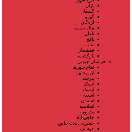
کیان
گندمان
گهرو
لردگان
مال خلیفه
ناغان
نافچ
نقنه
هفشجان
بازگشت
خراسان جنوبی
تمام شهر‌ها
آرین شهر
بیرجند
آیسک
ارسک
اسدیه
اسفدن
اسلامیه
بشرویه
حاجی آباد
خضری دشت بیاض
خوسف