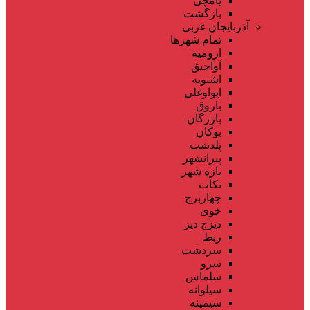
یامچی
بازگشت
آذربایجان غربی
تمام شهر‌ها
ارومیه
آواجیق
اشنویه
ایواوغلی
باروق
بازرگان
بوکان
پلدشت
پیرانشهر
تازه شهر
تکاب
چهاربرج
خوی
دیزج دیز
ربط
سردشت
سرو
سلماس
سیلوانه
سیمینه