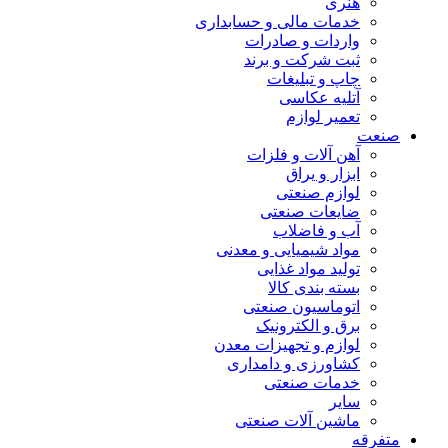
هنری
خدمات مالی و حسابداری
واردات و صادرات
ثبت شرکت و برند
چاپ و تبلیغات
آتلیه عکاسی
تعمیر لوازم
صنعت
آهن آلات و فلزات
ابزار و یراق
لوازم صنعتی
ضایعات صنعتی
آب و فاضلاب
مواد شیمیایی و معدنی
تولید مواد غذایی
بسته بندی کالا
اتوماسیون صنعتی
برق و الکترونیک
لوازم و تجهیزات معدن
کشاورزی و دامداری
خدمات صنعتی
سایر
ماشین آلات صنعتی
متفرقه