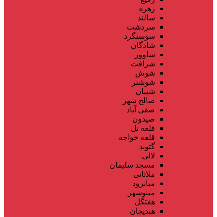
زهره
سالند
سردشت
سوسنگرد
شادگان
شاوور
شرافت
شوش
شوشتر
شیبان
صالح شهر
صفی آباد
صیدون
قلعه تل
قلعه خواجه
گتوند
لالی
مسجد سلیمان
ملاثانی
میانرود
مینوشهر
هفتگل
هندیجان