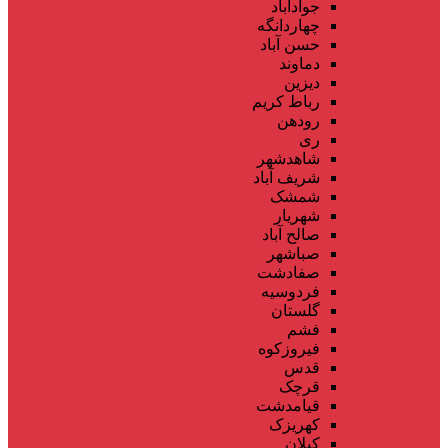
جوادآباد
چهاردانگه
حسن آباد
دماوند
دیزین
رباط کریم
رودهن
ری
شاهدشهر
شریف آباد
شمشک
شهریار
صالح آباد
صباشهر
صفادشت
فردوسیه
گلستان
فشم
فیروزکوه
قدس
قرچک
قیامدشت
کهریزک
کیلان