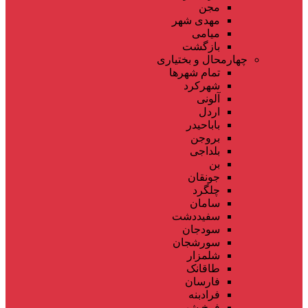
مجن
مهدی شهر
میامی
بازگشت
چهارمحال و بختیاری
تمام شهر‌ها
شهرکرد
آلونی
اردل
باباحیدر
بروجن
بلداجی
بن
جونقان
چلگرد
سامان
سفیددشت
سودجان
سورشجان
شلمزار
طاقانک
فارسان
فرادبنه
فرخ شهر