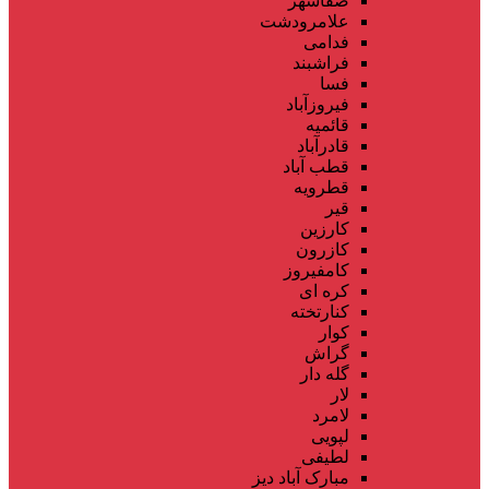
صفاشهر
علامرودشت
فدامی
فراشبند
فسا
فیروزآباد
قائمیه
قادرآباد
قطب آباد
قطرویه
قیر
کارزین
کازرون
کامفیروز
کره ای
کنارتخته
کوار
گراش
گله دار
لار
لامرد
لپویی
لطیفی
مبارک آباد دیز