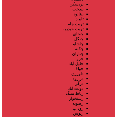
بردسکن
بیدخت
بینالود
تایباد
تربت جام
تربت حیدریه
جغتای
جنگل
چاشلو
چکنه
چناران
خرو
خلیل آباد
خواف
داورزن
در رود
درگز
دولت آباد
رباط سنگ
رشتخوار
رضویه
روداب
ریوش