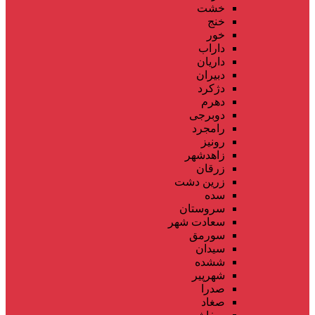
خشت
خنج
خور
داراب
داریان
دبیران
دژکرد
دهرم
دوبرجی
رامجرد
رونیز
زاهدشهر
زرقان
زرین دشت
سده
سروستان
سعادت شهر
سورمق
سیدان
ششده
شهرپیر
صدرا
صغاد