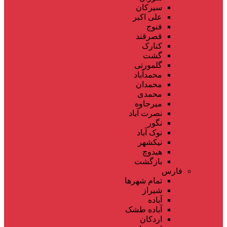
سیرکان
علی اکبر
فنوج
قصرقند
کنارک
گشت
گلمورتی
محمدآباد
محمدان
محمدی
میرجاوه
نصرت آباد
نگور
نوک آباد
نیکشهر
هیدوچ
بازگشت
فارس
تمام شهر‌ها
شیراز
آباده
آباده طشک
اردکان