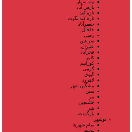
بیله سوار
پارس آباد
تازه کند
تازه کندانگوت
جعفرآباد
خلخال
رضی
سرعین
عنبران
فخرآباد
کلور
کوراییم
گرمی
گیوی
لاهرود
مشگین شهر
نمین
نیر
هشتجین
هیر
بازگشت
بوشهر
تمام شهر‌ها
بوشهر