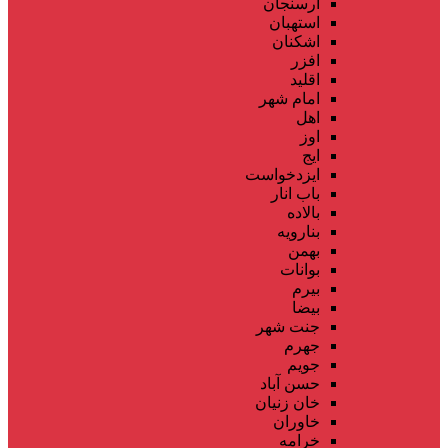
ارسنجان
استهبان
اشکنان
افزر
اقلید
امام شهر
اهل
اوز
ایج
ایزدخواست
باب انار
بالاده
بنارویه
بهمن
بوانات
بیرم
بیضا
جنت شهر
جهرم
جویم
حسن آباد
خان زنیان
خاوران
خرامه