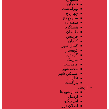
تنکمان
تهراندشت
چهارباغ
ساوجبلاغ
سعیدآباد
هشتگرد
طالقان
فردیس
کردان
کمال شهر
کوهسار
گرمدره
مارلیک
ماهدشت
محمدشهر
مشکین شهر
نظرآباد
بازگشت
اردبیل
تمام شهر‌ها
اردبیل
آبی بیگلو
اصلان دوز