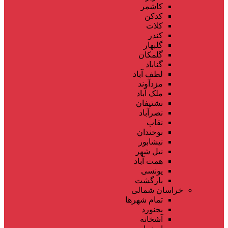
کاشمر
کدکن
کلات
کندر
گلبهار
گلمکان
گناباد
لطف آباد
مزدآوند
ملک آباد
نشتیفان
نصرآباد
نقاب
نوخندان
نیشابور
نیل شهر
همت آباد
یونسی
بازگشت
خراسان شمالی
تمام شهر‌ها
بجنورد
آشخانه