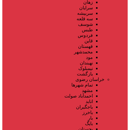
زهان
سرایان
سربیشه
سه قلعه
شوسف
طبس
فردوس
قاین
قهستان
محمدشهر
مود
نهبندان
نیمبلوک
بازگشت
خراسان رضوی
تمام شهر‌ها
مشهد
احمدآباد صولت
انابد
باجگیران
باخرز
بار
بایگ
بجستان