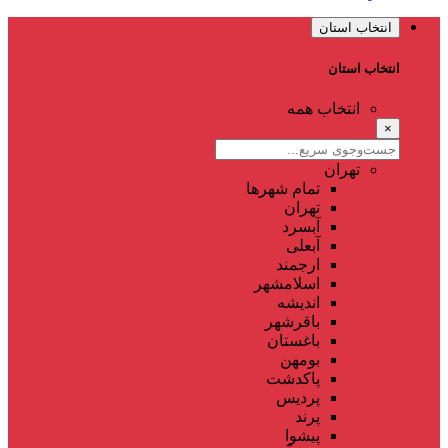
انتخاب استان
انتخاب استان
انتخاب همه
×
تهران
تمام شهر‌ها
تهران
آبسرد
آبعلی
ارجمند
اسلامشهر
اندیشه
باقرشهر
باغستان
بومهن
پاکدشت
پردیس
پرند
پیشوا