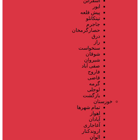
اسفراین
ایور
پیش قلعه
تیتکانلو
جاجرم
حصارگرمخان
درق
راز
سنخواست
شوقان
شیروان
صفی آباد
فاروج
قاضی
گرمه
لوجلی
بازگشت
خوزستان
تمام شهر‌ها
اهواز
آبادان
آغاجاری
اروندکنار
الوان