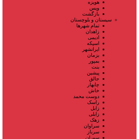
هویزه
ویس
بازگشت
سیستان و بلوچستان
تمام شهر‌ها
زاهدان
ادیمی
اسپکه
ایرانشهر
بزمان
بمپور
بنت
پیشین
جالق
چابهار
خاش
دوست محمد
راسک
زابل
زابلی
زهک
سراوان
سرباز
سوران