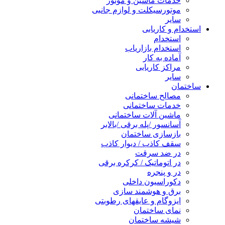
خدمات ماشین و موتور
موتورسیکلت و لوازم جانبی
سایر
استخدام و کاریابی
استخدام
استخدام بازاریاب
آماده به کار
مراکز کاریابی
سایر
ساختمان
مصالح ساختمانی
خدمات ساختمانی
ماشین آلات ساختمانی
آسانسور /پله برقی /بالابر
بازسازی ساختمان
سقف کاذب / دیوار کاذب
در ضد سرقت
در اتوماتیک / کرکره برقی
در و پنجره
دکوراسیون داخلی
برق و هوشمند سازی
ایزوگام و عایقهای رطوبتی
نمای ساختمان
شیشه ساختمان