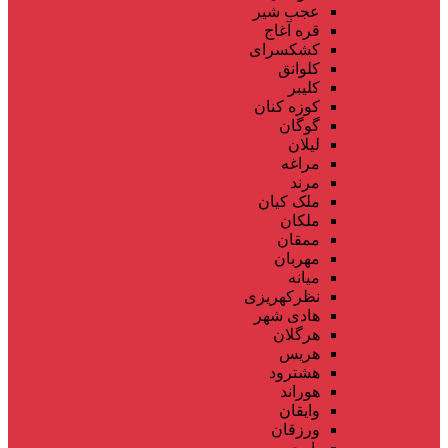
عجب شیر
قره آغاج
کشکسرای
کلوانق
کلیبر
کوزه کنان
گوگان
لیلان
مراغه
مرند
ملک کیان
ملکان
ممقان
مهربان
میانه
نظرکهریزی
هادی شهر
هرگلان
هریس
هشترود
هوراند
وایقان
ورزقان