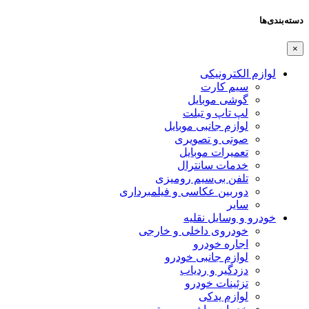
دسته‌بندی‌ها
×
لوازم الکترونیکی
سیم کارت
گوشی موبایل
لپ تاپ و تبلت
لوازم جانبی موبایل
صوتی و تصویری
تعمیرات موبایل
خدمات سانترال
تلفن بی‌سیم رومیزی
دوربین عکاسی و فیلمبرداری
سایر
خودرو و وسایل نقلیه
خودروی داخلی و خارجی
اجاره خودرو
لوازم جانبی خودرو
دزدگیر و ردیاب
تزئینات خودرو
لوازم یدکی