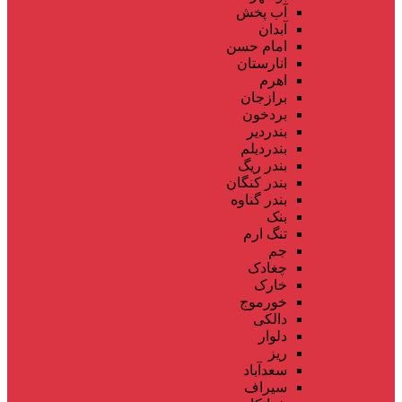
آب پخش
آبدان
امام حسن
انارستان
اهرم
برازجان
بردخون
بندردیر
بندردیلم
بندر ریگ
بندر کنگان
بندر گناوه
بنک
تنگ ارم
جم
چغادک
خارک
خورموج
دالکی
دلوار
ریز
سعدآباد
سیراف