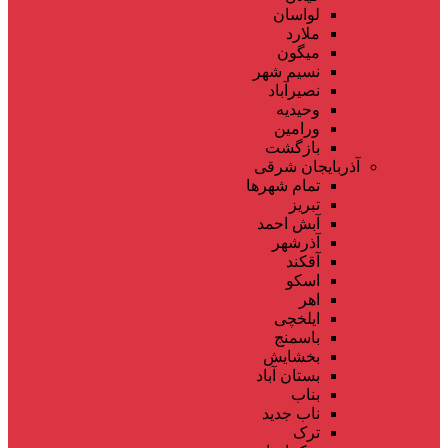
لواسان
ملارد
میگون
نسیم شهر
نصیرآباد
وحیدیه
ورامین
بازگشت
آذربایجان شرقی
تمام شهر‌ها
تبریز
آبش احمد
آذرشهر
آقکند
اسکو
اهر
ایلخچی
باسمنج
بخشایش
بستان آباد
بناب
ناب جدید
ترک