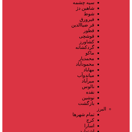
سیه چشمه
شاهین دژ
شوط
فیرورق
قر ضیاالدین
قطور
قوشچی
کشاورز
گردکشانه
ماکو
محمدیار
محمودآباد
مهاباد
میاندوآب
میرآباد
نالوس
نقده
نوشین
بازگشت
البرز
تمام شهر‌ها
کرج
اسارا
اشتهارد