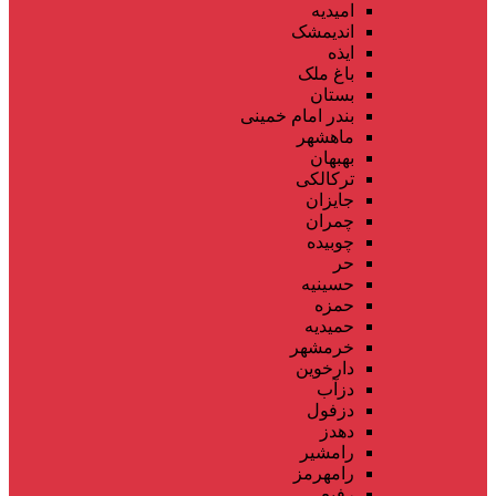
امیدیه
اندیمشک
ایذه
باغ ملک
بستان
بندر امام خمینی
ماهشهر
بهبهان
ترکالکی
جایزان
چمران
چوبیده
حر
حسینیه
حمزه
حمیدیه
خرمشهر
دارخوین
دزآب
دزفول
دهدز
رامشیر
رامهرمز
رفیع