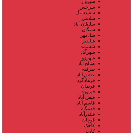
سبزوار
سرخس
سفیدسنگ
سلامی
سلطان آباد
سنگان
شادمهر
شاندیز
ششتمد
شهرآباد
شهرزو
صالح آباد
طرقبه
عشق آباد
فرهادگرد
فریمان
فیروزه
فیض آباد
قاسم آباد
قدمگاه
قلندرآباد
قوچان
کاخک
کاریز