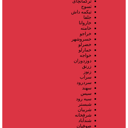
ترکمانچای
تسوج
تیکمه داش
جلفا
خاروانا
خامنه
خراجو
خسروشهر
خضرلو
خمارلو
خواجه
دوزدوزان
زرنق
زنوز
سراب
سردرود
سهند
سیس
سیه رود
شبستر
شربیان
شرفخانه
شندآباد
صوفیان