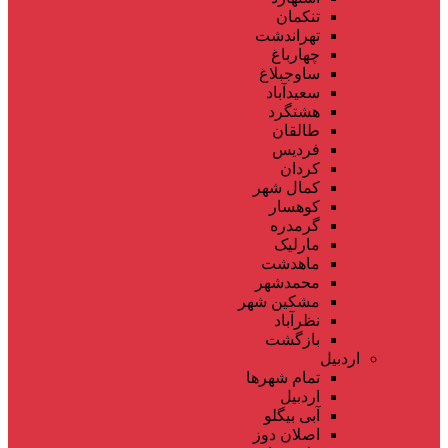
تنکمان
تهراندشت
چهارباغ
ساوجبلاغ
سعیدآباد
هشتگرد
طالقان
فردیس
کردان
کمال شهر
کوهسار
گرمدره
مارلیک
ماهدشت
محمدشهر
مشکین شهر
نظرآباد
بازگشت
اردبیل
تمام شهر‌ها
اردبیل
آبی بیگلو
اصلان دوز