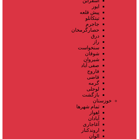
اسفراین
ایور
پیش قلعه
تیتکانلو
جاجرم
حصارگرمخان
درق
راز
سنخواست
شوقان
شیروان
صفی آباد
فاروج
قاضی
گرمه
لوجلی
بازگشت
خوزستان
تمام شهر‌ها
اهواز
آبادان
آغاجاری
اروندکنار
الوان