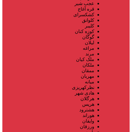
عجب شیر
قره آغاج
کشکسرای
کلوانق
کلیبر
کوزه کنان
گوگان
لیلان
مراغه
مرند
ملک کیان
ملکان
ممقان
مهربان
میانه
نظرکهریزی
هادی شهر
هرگلان
هریس
هشترود
هوراند
وایقان
ورزقان