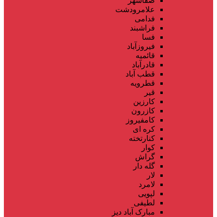
صفاشهر
علامرودشت
فدامی
فراشبند
فسا
فیروزآباد
قائمیه
قادرآباد
قطب آباد
قطرویه
قیر
کارزین
کازرون
کامفیروز
کره ای
کنارتخته
کوار
گراش
گله دار
لار
لامرد
لپویی
لطیفی
مبارک آباد دیز