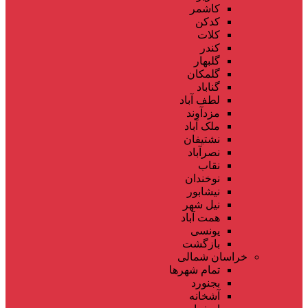
کاشمر
کدکن
کلات
کندر
گلبهار
گلمکان
گناباد
لطف آباد
مزدآوند
ملک آباد
نشتیفان
نصرآباد
نقاب
نوخندان
نیشابور
نیل شهر
همت آباد
یونسی
بازگشت
خراسان شمالی
تمام شهر‌ها
بجنورد
آشخانه