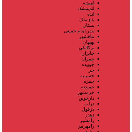
امیدیه
اندیمشک
ایذه
باغ ملک
بستان
بندر امام خمینی
ماهشهر
بهبهان
ترکالکی
جایزان
چمران
چوبیده
حر
حسینیه
حمزه
حمیدیه
خرمشهر
دارخوین
دزآب
دزفول
دهدز
رامشیر
رامهرمز
رفیع