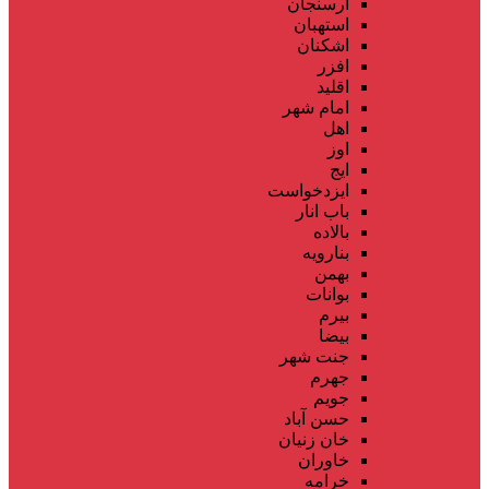
ارسنجان
استهبان
اشکنان
افزر
اقلید
امام شهر
اهل
اوز
ایج
ایزدخواست
باب انار
بالاده
بنارویه
بهمن
بوانات
بیرم
بیضا
جنت شهر
جهرم
جویم
حسن آباد
خان زنیان
خاوران
خرامه