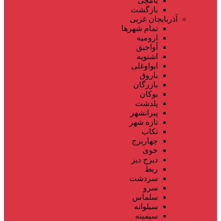
یامچی
بازگشت
آذربایجان غربی
تمام شهر‌ها
ارومیه
آواجیق
اشنویه
ایواوغلی
باروق
بازرگان
بوکان
پلدشت
پیرانشهر
تازه شهر
تکاب
چهاربرج
خوی
دیزج دیز
ربط
سردشت
سرو
سلماس
سیلوانه
سیمینه