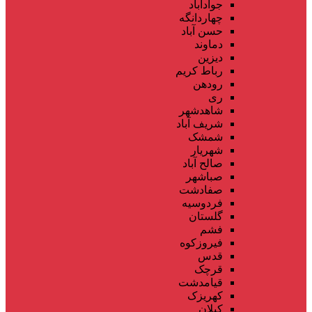
جوادآباد
چهاردانگه
حسن آباد
دماوند
دیزین
رباط کریم
رودهن
ری
شاهدشهر
شریف آباد
شمشک
شهریار
صالح آباد
صباشهر
صفادشت
فردوسیه
گلستان
فشم
فیروزکوه
قدس
قرچک
قیامدشت
کهریزک
کیلان