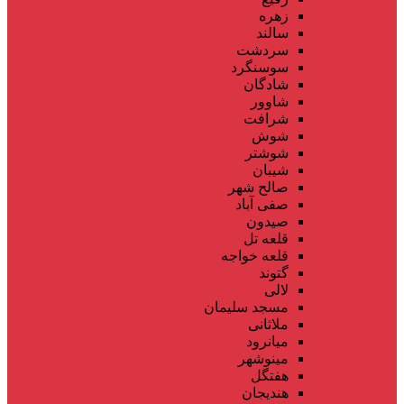
زهره
سالند
سردشت
سوسنگرد
شادگان
شاوور
شرافت
شوش
شوشتر
شیبان
صالح شهر
صفی آباد
صیدون
قلعه تل
قلعه خواجه
گتوند
لالی
مسجد سلیمان
ملاثانی
میانرود
مینوشهر
هفتگل
هندیجان