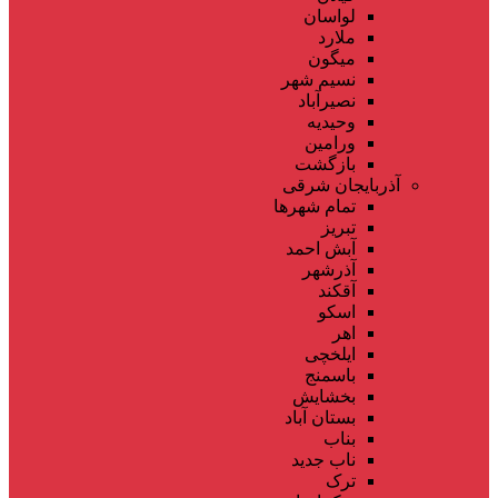
لواسان
ملارد
میگون
نسیم شهر
نصیرآباد
وحیدیه
ورامین
بازگشت
آذربایجان شرقی
تمام شهر‌ها
تبریز
آبش احمد
آذرشهر
آقکند
اسکو
اهر
ایلخچی
باسمنج
بخشایش
بستان آباد
بناب
ناب جدید
ترک