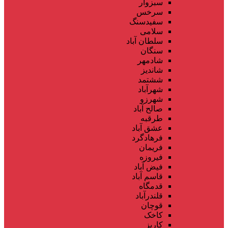
سبزوار
سرخس
سفیدسنگ
سلامی
سلطان آباد
سنگان
شادمهر
شاندیز
ششتمد
شهرآباد
شهرزو
صالح آباد
طرقبه
عشق آباد
فرهادگرد
فریمان
فیروزه
فیض آباد
قاسم آباد
قدمگاه
قلندرآباد
قوچان
کاخک
کاریز