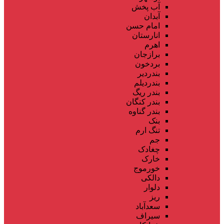
آب پخش
آبدان
امام حسن
انارستان
اهرم
برازجان
بردخون
بندردیر
بندردیلم
بندر ریگ
بندر کنگان
بندر گناوه
بنک
تنگ ارم
جم
چغادک
خارک
خورموج
دالکی
دلوار
ریز
سعدآباد
سیراف