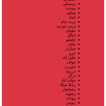
بردسکن
بیدخت
بینالود
تایباد
تربت جام
تربت حیدریه
جغتای
جنگل
چاشلو
چکنه
چناران
خرو
خلیل آباد
خواف
داورزن
در رود
درگز
دولت آباد
رباط سنگ
رشتخوار
رضویه
روداب
ریوش