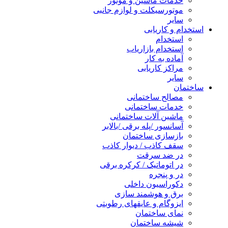
خدمات ماشین و موتور
موتورسیکلت و لوازم جانبی
سایر
استخدام و کاریابی
استخدام
استخدام بازاریاب
آماده به کار
مراکز کاریابی
سایر
ساختمان
مصالح ساختمانی
خدمات ساختمانی
ماشین آلات ساختمانی
آسانسور /پله برقی /بالابر
بازسازی ساختمان
سقف کاذب / دیوار کاذب
در ضد سرقت
در اتوماتیک / کرکره برقی
در و پنجره
دکوراسیون داخلی
برق و هوشمند سازی
ایزوگام و عایقهای رطوبتی
نمای ساختمان
شیشه ساختمان