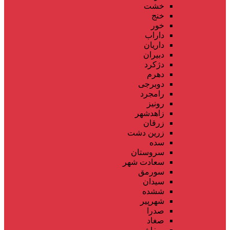
خشت
خنج
خور
داراب
داریان
دبیران
دژکرد
دهرم
دوبرجی
رامجرد
رونیز
زاهدشهر
زرقان
زرین دشت
سده
سروستان
سعادت شهر
سورمق
سیدان
ششده
شهرپیر
صدرا
صغاد