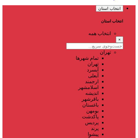
انتخاب استان
انتخاب استان
انتخاب همه
×
تهران
تمام شهر‌ها
تهران
آبسرد
آبعلی
ارجمند
اسلامشهر
اندیشه
باقرشهر
باغستان
بومهن
پاکدشت
پردیس
پرند
پیشوا