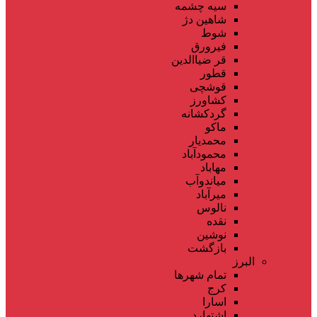
سیه چشمه
شاهین دژ
شوط
فیرورق
قر ضیاالدین
قطور
قوشچی
کشاورز
گردکشانه
ماکو
محمدیار
محمودآباد
مهاباد
میاندوآب
میرآباد
نالوس
نقده
نوشین
بازگشت
البرز
تمام شهر‌ها
کرج
اسارا
اشتهارد