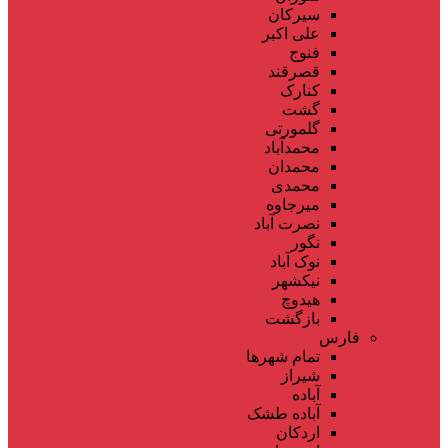
سیرکان
علی اکبر
فنوج
قصرقند
کنارک
گشت
گلمورتی
محمدآباد
محمدان
محمدی
میرجاوه
نصرت آباد
نگور
نوک آباد
نیکشهر
هیدوچ
بازگشت
فارس
تمام شهر‌ها
شیراز
آباده
آباده طشک
اردکان