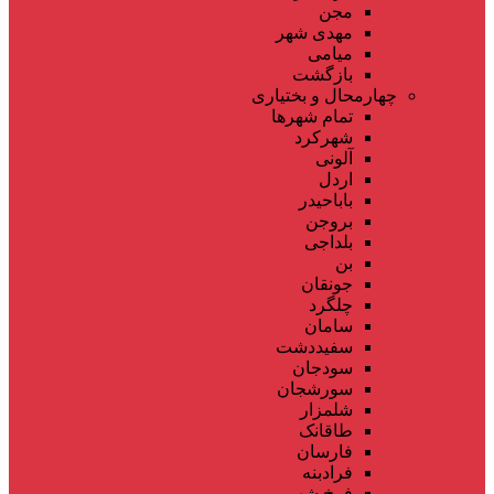
مجن
مهدی شهر
میامی
بازگشت
چهارمحال و بختیاری
تمام شهر‌ها
شهرکرد
آلونی
اردل
باباحیدر
بروجن
بلداجی
بن
جونقان
چلگرد
سامان
سفیددشت
سودجان
سورشجان
شلمزار
طاقانک
فارسان
فرادبنه
فرخ شهر