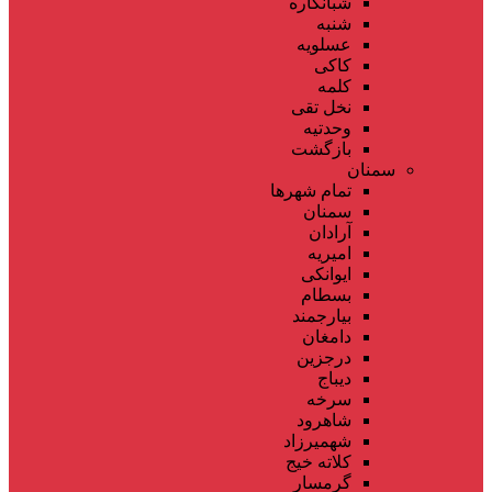
شبانکاره
شنبه
عسلویه
کاکی
کلمه
نخل تقی
وحدتیه
بازگشت
سمنان
تمام شهر‌ها
سمنان
آرادان
امیریه
ایوانکی
بسطام
بیارجمند
دامغان
درجزین
دیباج
سرخه
شاهرود
شهمیرزاد
کلاته خیج
گرمسار