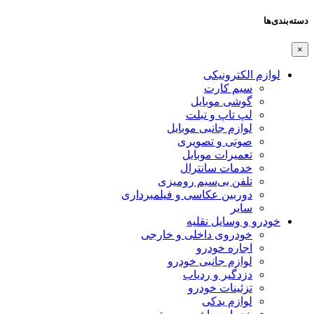
دسته‌بندی‌ها
×
لوازم الکترونیکی
سیم کارت
گوشی موبایل
لپ تاپ و تبلت
لوازم جانبی موبایل
صوتی و تصویری
تعمیرات موبایل
خدمات سانترال
تلفن بی‌سیم رومیزی
دوربین عکاسی و فیلمبرداری
سایر
خودرو و وسایل نقلیه
خودروی داخلی و خارجی
اجاره خودرو
لوازم جانبی خودرو
دزدگیر و ردیاب
تزئینات خودرو
لوازم یدکی