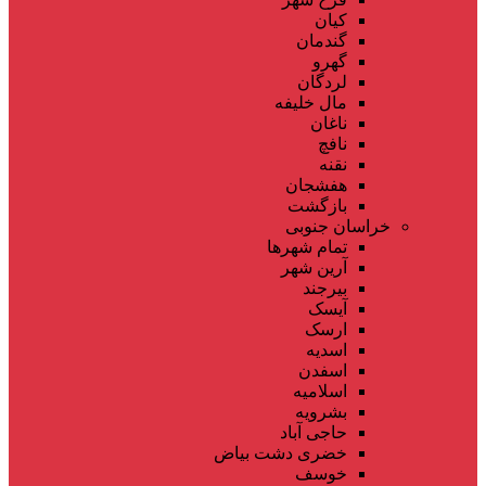
کیان
گندمان
گهرو
لردگان
مال خلیفه
ناغان
نافچ
نقنه
هفشجان
بازگشت
خراسان جنوبی
تمام شهر‌ها
آرین شهر
بیرجند
آیسک
ارسک
اسدیه
اسفدن
اسلامیه
بشرویه
حاجی آباد
خضری دشت بیاض
خوسف