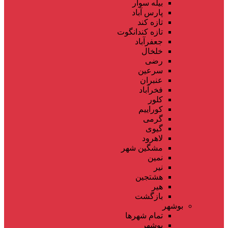
بیله سوار
پارس آباد
تازه کند
تازه کندانگوت
جعفرآباد
خلخال
رضی
سرعین
عنبران
فخرآباد
کلور
کوراییم
گرمی
گیوی
لاهرود
مشگین شهر
نمین
نیر
هشتجین
هیر
بازگشت
بوشهر
تمام شهر‌ها
بوشهر