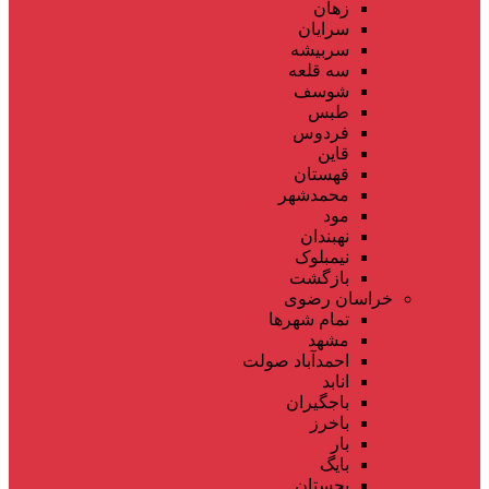
زهان
سرایان
سربیشه
سه قلعه
شوسف
طبس
فردوس
قاین
قهستان
محمدشهر
مود
نهبندان
نیمبلوک
بازگشت
خراسان رضوی
تمام شهر‌ها
مشهد
احمدآباد صولت
انابد
باجگیران
باخرز
بار
بایگ
بجستان