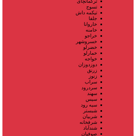
ترکمانچای
تسوج
تیکمه داش
جلفا
خاروانا
خامنه
خراجو
خسروشهر
خضرلو
خمارلو
خواجه
دوزدوزان
زرنق
زنوز
سراب
سردرود
سهند
سیس
سیه رود
شبستر
شربیان
شرفخانه
شندآباد
صوفیان