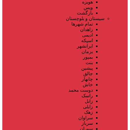
هویزه
ویس
بازگشت
سیستان و بلوچستان
تمام شهر‌ها
زاهدان
ادیمی
اسپکه
ایرانشهر
بزمان
بمپور
بنت
پیشین
جالق
چابهار
خاش
دوست محمد
راسک
زابل
زابلی
زهک
سراوان
سرباز
سوران