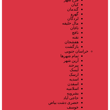
کیان
گندمان
گهرو
لردگان
مال خلیفه
ناغان
نافچ
نقنه
هفشجان
بازگشت
خراسان جنوبی
تمام شهر‌ها
آرین شهر
بیرجند
آیسک
ارسک
اسدیه
اسفدن
اسلامیه
بشرویه
حاجی آباد
خضری دشت بیاض
خوسف