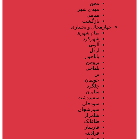
مجن
مهدی شهر
میامی
بازگشت
چهارمحال و بختیاری
تمام شهر‌ها
شهرکرد
آلونی
اردل
باباحیدر
بروجن
بلداجی
بن
جونقان
چلگرد
سامان
سفیددشت
سودجان
سورشجان
شلمزار
طاقانک
فارسان
فرادبنه
فرخ شهر