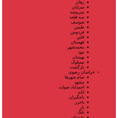
زهان
سرایان
سربیشه
سه قلعه
شوسف
طبس
فردوس
قاین
قهستان
محمدشهر
مود
نهبندان
نیمبلوک
بازگشت
خراسان رضوی
تمام شهر‌ها
مشهد
احمدآباد صولت
انابد
باجگیران
باخرز
بار
بایگ
بجستان