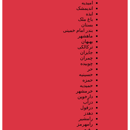
امیدیه
اندیمشک
ایذه
باغ ملک
بستان
بندر امام خمینی
ماهشهر
بهبهان
ترکالکی
جایزان
چمران
چوبیده
حر
حسینیه
حمزه
حمیدیه
خرمشهر
دارخوین
دزآب
دزفول
دهدز
رامشیر
رامهرمز
رفیع