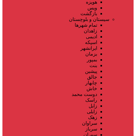
هویزه
ویس
بازگشت
سیستان و بلوچستان
تمام شهر‌ها
زاهدان
ادیمی
اسپکه
ایرانشهر
بزمان
بمپور
بنت
پیشین
جالق
چابهار
خاش
دوست محمد
راسک
زابل
زابلی
زهک
سراوان
سرباز
سوران