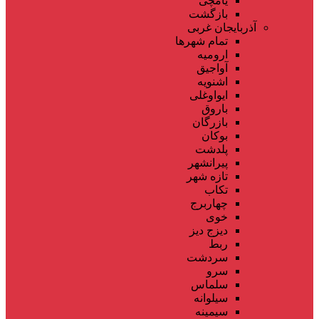
یامچی
بازگشت
آذربایجان غربی
تمام شهر‌ها
ارومیه
آواجیق
اشنویه
ایواوغلی
باروق
بازرگان
بوکان
پلدشت
پیرانشهر
تازه شهر
تکاب
چهاربرج
خوی
دیزج دیز
ربط
سردشت
سرو
سلماس
سیلوانه
سیمینه