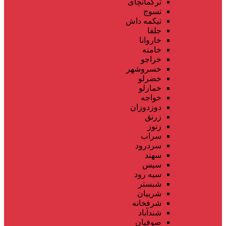
ترکمانچای
تسوج
تیکمه داش
جلفا
خاروانا
خامنه
خراجو
خسروشهر
خضرلو
خمارلو
خواجه
دوزدوزان
زرنق
زنوز
سراب
سردرود
سهند
سیس
سیه رود
شبستر
شربیان
شرفخانه
شندآباد
صوفیان