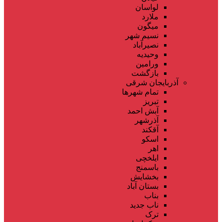
لواسان
ملارد
میگون
نسیم شهر
نصیرآباد
وحیدیه
ورامین
بازگشت
آذربایجان شرقی
تمام شهر‌ها
تبریز
آبش احمد
آذرشهر
آقکند
اسکو
اهر
ایلخچی
باسمنج
بخشایش
بستان آباد
بناب
ناب جدید
ترک