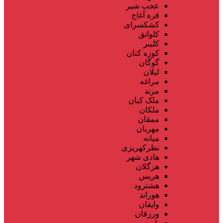
عجب شیر
قره آغاج
کشکسرای
کلوانق
کلیبر
کوزه کنان
گوگان
لیلان
مراغه
مرند
ملک کیان
ملکان
ممقان
مهربان
میانه
نظرکهریزی
هادی شهر
هرگلان
هریس
هشترود
هوراند
وایقان
ورزقان