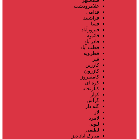
صفاشهر
علامرودشت
فدامی
فراشبند
فسا
فیروزآباد
قائمیه
قادرآباد
قطب آباد
قطرویه
قیر
کارزین
کازرون
کامفیروز
کره ای
کنارتخته
کوار
گراش
گله دار
لار
لامرد
لپویی
لطیفی
مبارک آباد دیز