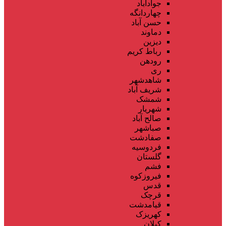
جوادآباد
چهاردانگه
حسن آباد
دماوند
دیزین
رباط کریم
رودهن
ری
شاهدشهر
شریف آباد
شمشک
شهریار
صالح آباد
صباشهر
صفادشت
فردوسیه
گلستان
فشم
فیروزکوه
قدس
قرچک
قیامدشت
کهریزک
کیلان