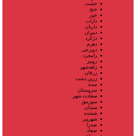
خشت
خنج
خور
داراب
داریان
دبیران
دژکرد
دهرم
دوبرجی
رامجرد
رونیز
زاهدشهر
زرقان
زرین دشت
سده
سروستان
سعادت شهر
سورمق
سیدان
ششده
شهرپیر
صدرا
صغاد