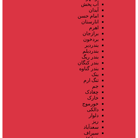
آب پخش
آبدان
امام حسن
انارستان
اهرم
برازجان
بردخون
بندردیر
بندردیلم
بندر ریگ
بندر کنگان
بندر گناوه
بنک
تنگ ارم
جم
چغادک
خارک
خورموج
دالکی
دلوار
ریز
سعدآباد
سیراف