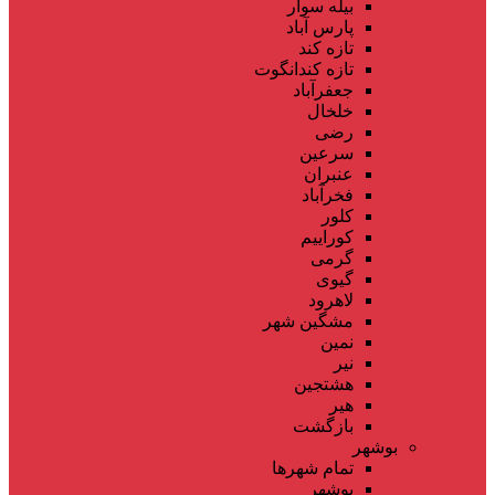
بیله سوار
پارس آباد
تازه کند
تازه کندانگوت
جعفرآباد
خلخال
رضی
سرعین
عنبران
فخرآباد
کلور
کوراییم
گرمی
گیوی
لاهرود
مشگین شهر
نمین
نیر
هشتجین
هیر
بازگشت
بوشهر
تمام شهر‌ها
بوشهر