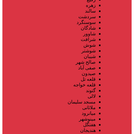
زهره
سالند
سردشت
سوسنگرد
شادگان
شاوور
شرافت
شوش
شوشتر
شیبان
صالح شهر
صفی آباد
صیدون
قلعه تل
قلعه خواجه
گتوند
لالی
مسجد سلیمان
ملاثانی
میانرود
مینوشهر
هفتگل
هندیجان