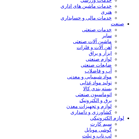
خدمات ورزشی
خدمات ماشین های اداری
هنری
خدمات مالی و حسابداری
صنعت
خدمات صنعتی
سایر
ماشین آلات صنعتی
آهن آلات و فلزات
ابزار و یراق
لوازم صنعتی
ضایعات صنعتی
آب و فاضلاب
مواد شیمیایی و معدنی
تولید مواد غذایی
بسته بندی کالا
اتوماسیون صنعتی
برق و الکترونیک
لوازم و تجهیزات معدن
کشاورزی و دامداری
لوازم الکترونیکی
سیم کارت
گوشی موبایل
لپ تاپ و تبلت