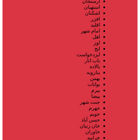
ارسنجان
استهبان
اشکنان
افزر
اقلید
امام شهر
اهل
اوز
ایج
ایزدخواست
باب انار
بالاده
بنارویه
بهمن
بوانات
بیرم
بیضا
جنت شهر
جهرم
جویم
حسن آباد
خان زنیان
خاوران
خرامه