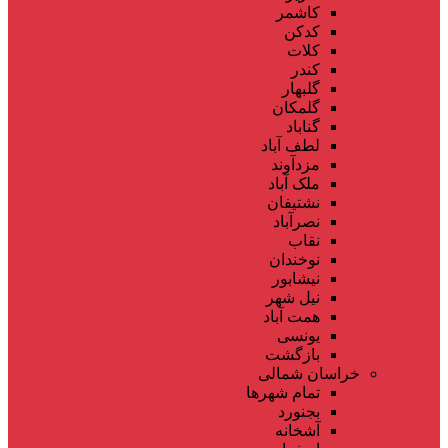
کاشمر
کدکن
کلات
کندر
گلبهار
گلمکان
گناباد
لطف آباد
مزدآوند
ملک آباد
نشتیفان
نصرآباد
نقاب
نوخندان
نیشابور
نیل شهر
همت آباد
یونسی
بازگشت
خراسان شمالی
تمام شهر‌ها
بجنورد
آشخانه