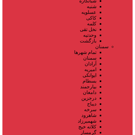
شبانکاره
شنبه
عسلویه
کاکی
کلمه
نخل تقی
وحدتیه
بازگشت
سمنان
تمام شهر‌ها
سمنان
آرادان
امیریه
ایوانکی
بسطام
بیارجمند
دامغان
درجزین
دیباج
سرخه
شاهرود
شهمیرزاد
کلاته خیج
گرمسار