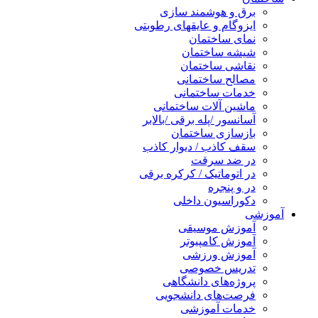
برق و هوشمند سازی
ایزوگام و عایقهای رطوبتی
نمای ساختمان
شیشه ساختمان
نقاشی ساختمان
مصالح ساختمانی
خدمات ساختمانی
ماشین آلات ساختمانی
آسانسور /پله برقی /بالابر
بازسازی ساختمان
سقف کاذب / دیوار کاذب
در ضد سرقت
در اتوماتیک / کرکره برقی
در و پنجره
دکوراسیون داخلی
آموزشی
آموزش موسیقی
آموزش کامپیوتر
آموزش ورزشی
تدریس خصوصی
پروژه‌های دانشگاهی
فرصت‌های دانشجویی
خدمات آموزشی