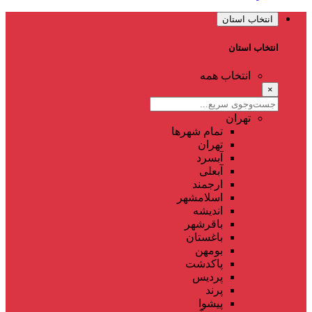
انتخاب استان
انتخاب استان
انتخاب همه
×
تهران
تمام شهر‌ها
تهران
آبسرد
آبعلی
ارجمند
اسلامشهر
اندیشه
باقرشهر
باغستان
بومهن
پاکدشت
پردیس
پرند
پیشوا