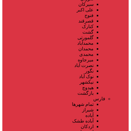
سیرکان
علی اکبر
فنوج
قصرقند
کنارک
گشت
گلمورتی
محمدآباد
محمدان
محمدی
میرجاوه
نصرت آباد
نگور
نوک آباد
نیکشهر
هیدوچ
بازگشت
فارس
تمام شهر‌ها
شیراز
آباده
آباده طشک
اردکان