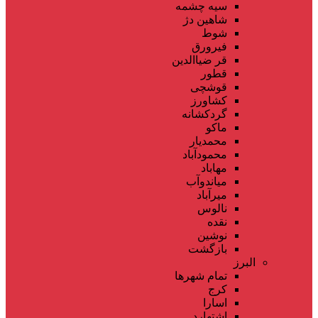
سیه چشمه
شاهین دژ
شوط
فیرورق
قر ضیاالدین
قطور
قوشچی
کشاورز
گردکشانه
ماکو
محمدیار
محمودآباد
مهاباد
میاندوآب
میرآباد
نالوس
نقده
نوشین
بازگشت
البرز
تمام شهر‌ها
کرج
اسارا
اشتهارد