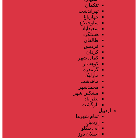
تنکمان
تهراندشت
چهارباغ
ساوجبلاغ
سعیدآباد
هشتگرد
طالقان
فردیس
کردان
کمال شهر
کوهسار
گرمدره
مارلیک
ماهدشت
محمدشهر
مشکین شهر
نظرآباد
بازگشت
اردبیل
تمام شهر‌ها
اردبیل
آبی بیگلو
اصلان دوز