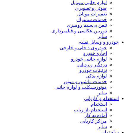
لوازم جانبی موبایل
صوتی و تصویری
تعمیرات موبایل
خدمات سانترال
تلفن بی‌سیم رومیزی
دوربین عکاسی و فیلمبرداری
سایر
خودرو و وسایل نقلیه
خودروی داخلی و خارجی
اجاره خودرو
لوازم جانبی خودرو
دزدگیر و ردیاب
تزئینات خودرو
لوازم یدکی
خدمات ماشین و موتور
موتورسیکلت و لوازم جانبی
سایر
استخدام و کاریابی
استخدام
استخدام بازاریاب
آماده به کار
مراکز کاریابی
سایر
ساختمان