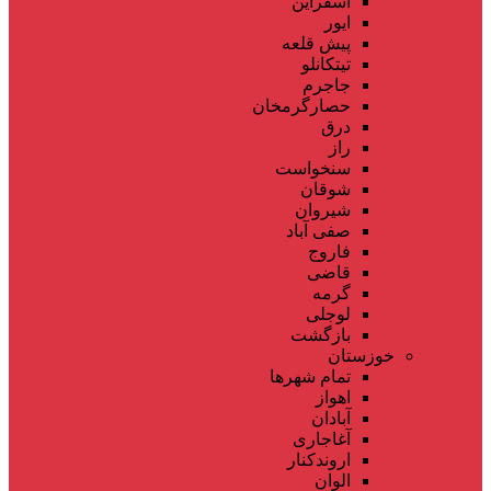
اسفراین
ایور
پیش قلعه
تیتکانلو
جاجرم
حصارگرمخان
درق
راز
سنخواست
شوقان
شیروان
صفی آباد
فاروج
قاضی
گرمه
لوجلی
بازگشت
خوزستان
تمام شهر‌ها
اهواز
آبادان
آغاجاری
اروندکنار
الوان