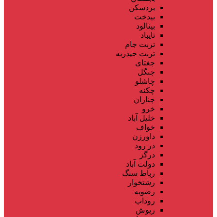
بردسکن
بیدخت
بینالود
تایباد
تربت جام
تربت حیدریه
جغتای
جنگل
چاشلو
چکنه
چناران
خرو
خلیل آباد
خواف
داورزن
در رود
درگز
دولت آباد
رباط سنگ
رشتخوار
رضویه
روداب
ریوش