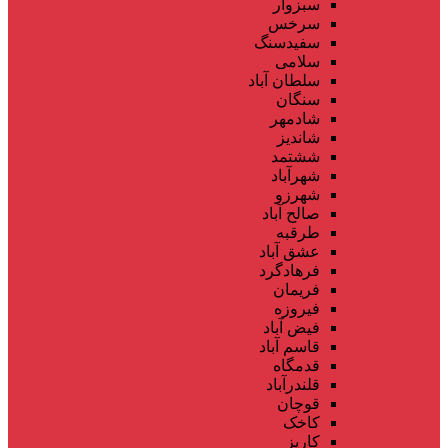
سبزوار
سرخس
سفیدسنگ
سلامی
سلطان آباد
سنگان
شادمهر
شاندیز
ششتمد
شهرآباد
شهرزو
صالح آباد
طرقبه
عشق آباد
فرهادگرد
فریمان
فیروزه
فیض آباد
قاسم آباد
قدمگاه
قلندرآباد
قوچان
کاخک
کاریز