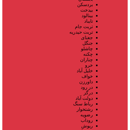
بردسکن
بیدخت
بینالود
تایباد
تربت جام
تربت حیدریه
جغتای
جنگل
چاشلو
چکنه
چناران
خرو
خلیل آباد
خواف
داورزن
در رود
درگز
دولت آباد
رباط سنگ
رشتخوار
رضویه
روداب
ریوش