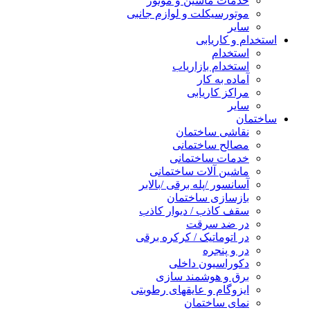
خدمات ماشین و موتور
موتورسیکلت و لوازم جانبی
سایر
استخدام و کاریابی
استخدام
استخدام بازاریاب
آماده به کار
مراکز کاریابی
سایر
ساختمان
نقاشی ساختمان
مصالح ساختمانی
خدمات ساختمانی
ماشین آلات ساختمانی
آسانسور /پله برقی /بالابر
بازسازی ساختمان
سقف کاذب / دیوار کاذب
در ضد سرقت
در اتوماتیک / کرکره برقی
در و پنجره
دکوراسیون داخلی
برق و هوشمند سازی
ایزوگام و عایقهای رطوبتی
نمای ساختمان