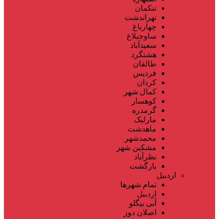
تنکمان
تهراندشت
چهارباغ
ساوجبلاغ
سعیدآباد
هشتگرد
طالقان
فردیس
کردان
کمال شهر
کوهسار
گرمدره
مارلیک
ماهدشت
محمدشهر
مشکین شهر
نظرآباد
بازگشت
اردبیل
تمام شهر‌ها
اردبیل
آبی بیگلو
اصلان دوز