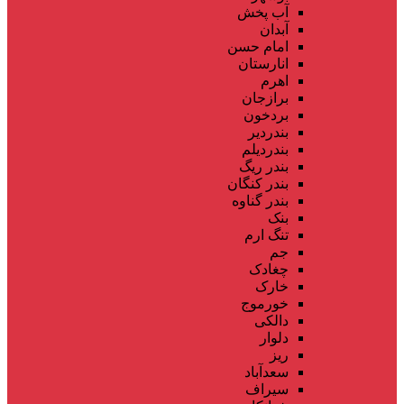
آب پخش
آبدان
امام حسن
انارستان
اهرم
برازجان
بردخون
بندردیر
بندردیلم
بندر ریگ
بندر کنگان
بندر گناوه
بنک
تنگ ارم
جم
چغادک
خارک
خورموج
دالکی
دلوار
ریز
سعدآباد
سیراف