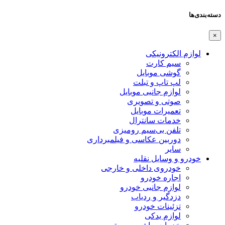
دسته‌بندی‌ها
×
لوازم الکترونیکی
سیم کارت
گوشی موبایل
لپ تاپ و تبلت
لوازم جانبی موبایل
صوتی و تصویری
تعمیرات موبایل
خدمات سانترال
تلفن بی‌سیم رومیزی
دوربین عکاسی و فیلمبرداری
سایر
خودرو و وسایل نقلیه
خودروی داخلی و خارجی
اجاره خودرو
لوازم جانبی خودرو
دزدگیر و ردیاب
تزئینات خودرو
لوازم یدکی