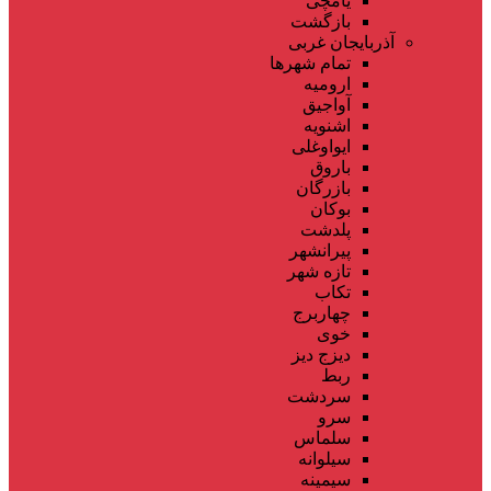
یامچی
بازگشت
آذربایجان غربی
تمام شهر‌ها
ارومیه
آواجیق
اشنویه
ایواوغلی
باروق
بازرگان
بوکان
پلدشت
پیرانشهر
تازه شهر
تکاب
چهاربرج
خوی
دیزج دیز
ربط
سردشت
سرو
سلماس
سیلوانه
سیمینه