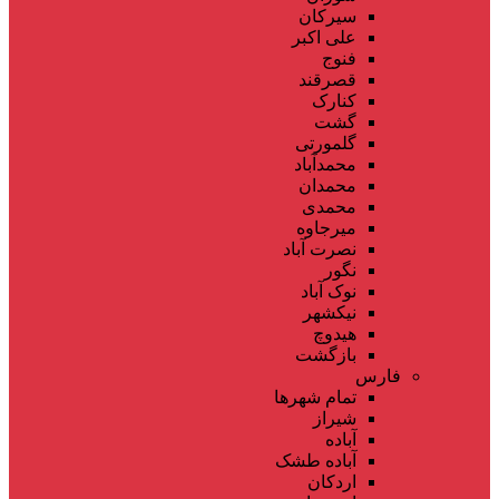
سیرکان
علی اکبر
فنوج
قصرقند
کنارک
گشت
گلمورتی
محمدآباد
محمدان
محمدی
میرجاوه
نصرت آباد
نگور
نوک آباد
نیکشهر
هیدوچ
بازگشت
فارس
تمام شهر‌ها
شیراز
آباده
آباده طشک
اردکان