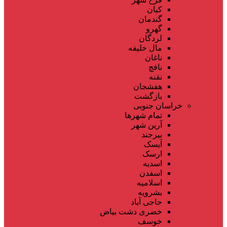
کیان
گندمان
گهرو
لردگان
مال خلیفه
ناغان
نافچ
نقنه
هفشجان
بازگشت
خراسان جنوبی
تمام شهر‌ها
آرین شهر
بیرجند
آیسک
ارسک
اسدیه
اسفدن
اسلامیه
بشرویه
حاجی آباد
خضری دشت بیاض
خوسف