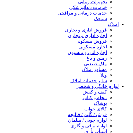
تجهیزات زیبایی
خدمات دندانپزشکی
خدمات درمانی و مراقبتی
سمعک
املاک
فروش اداری و تجاری
اجاره اداری و تجاری
فروش مسکونی
اجاره مسکونی
اجاره اتاق و پانسیون
زمین و باغ
ملک صنعتی
مشاور املاک
ویلا
سایر خدمات املاک
لوازم خانگی و شخصی
کیف و کفش
مجله و کتاب
پوشاک
کالای خواب
فرش / گلیم / قالیچه
لوازم چوبی / مبلمان
لوازم برقی و گازی
اسباب بازی