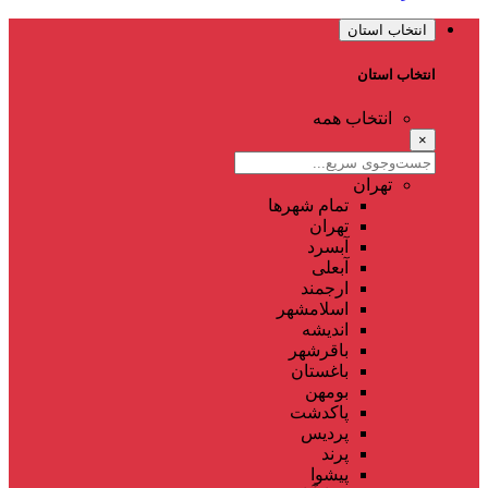
انتخاب استان
انتخاب استان
انتخاب همه
×
تهران
تمام شهر‌ها
تهران
آبسرد
آبعلی
ارجمند
اسلامشهر
اندیشه
باقرشهر
باغستان
بومهن
پاکدشت
پردیس
پرند
پیشوا