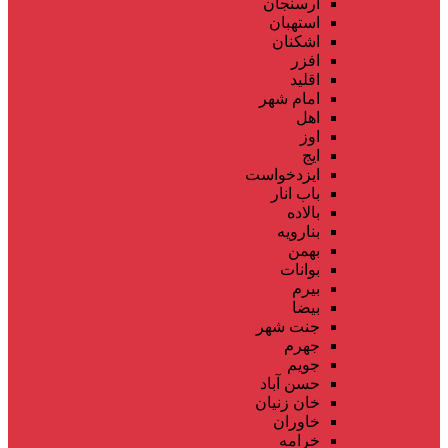
ارسنجان
استهبان
اشکنان
افزر
اقلید
امام شهر
اهل
اوز
ایج
ایزدخواست
باب انار
بالاده
بنارویه
بهمن
بوانات
بیرم
بیضا
جنت شهر
جهرم
جویم
حسن آباد
خان زنیان
خاوران
خرامه