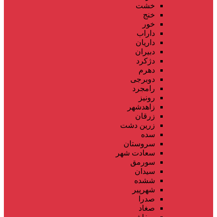
خشت
خنج
خور
داراب
داریان
دبیران
دژکرد
دهرم
دوبرجی
رامجرد
رونیز
زاهدشهر
زرقان
زرین دشت
سده
سروستان
سعادت شهر
سورمق
سیدان
ششده
شهرپیر
صدرا
صغاد