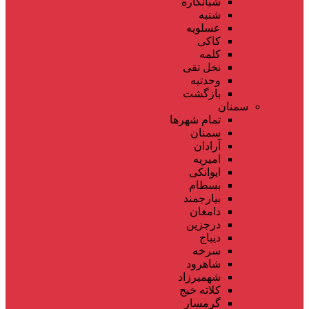
شبانکاره
شنبه
عسلویه
کاکی
کلمه
نخل تقی
وحدتیه
بازگشت
سمنان
تمام شهر‌ها
سمنان
آرادان
امیریه
ایوانکی
بسطام
بیارجمند
دامغان
درجزین
دیباج
سرخه
شاهرود
شهمیرزاد
کلاته خیج
گرمسار