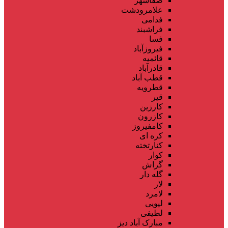
صفاشهر
علامرودشت
فدامی
فراشبند
فسا
فیروزآباد
قائمیه
قادرآباد
قطب آباد
قطرویه
قیر
کارزین
کازرون
کامفیروز
کره ای
کنارتخته
کوار
گراش
گله دار
لار
لامرد
لپویی
لطیفی
مبارک آباد دیز