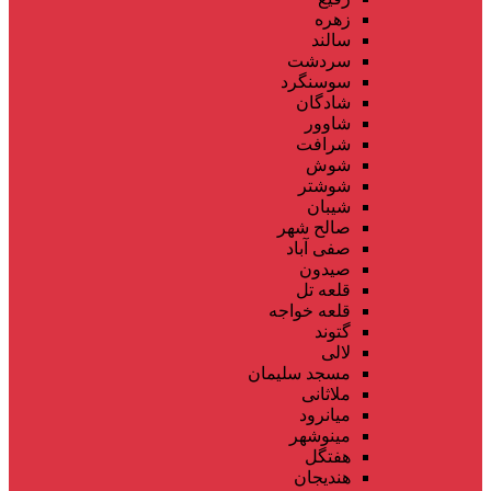
زهره
سالند
سردشت
سوسنگرد
شادگان
شاوور
شرافت
شوش
شوشتر
شیبان
صالح شهر
صفی آباد
صیدون
قلعه تل
قلعه خواجه
گتوند
لالی
مسجد سلیمان
ملاثانی
میانرود
مینوشهر
هفتگل
هندیجان