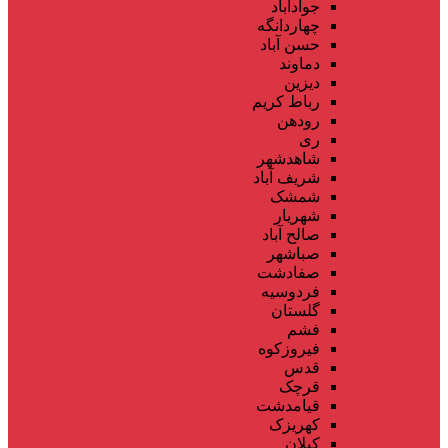
جوادآباد
چهاردانگه
حسن آباد
دماوند
دیزین
رباط کریم
رودهن
ری
شاهدشهر
شریف آباد
شمشک
شهریار
صالح آباد
صباشهر
صفادشت
فردوسیه
گلستان
فشم
فیروزکوه
قدس
قرچک
قیامدشت
کهریزک
کیلان