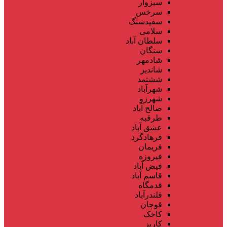
سبزوار
سرخس
سفیدسنگ
سلامی
سلطان آباد
سنگان
شادمهر
شاندیز
ششتمد
شهرآباد
شهرزو
صالح آباد
طرقبه
عشق آباد
فرهادگرد
فریمان
فیروزه
فیض آباد
قاسم آباد
قدمگاه
قلندرآباد
قوچان
کاخک
کاریز