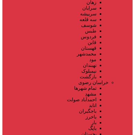
زهان
سرایان
سربیشه
سه قلعه
شوسف
طبس
فردوس
قاین
قهستان
محمدشهر
مود
نهبندان
نیمبلوک
بازگشت
خراسان رضوی
تمام شهر‌ها
مشهد
احمدآباد صولت
انابد
باجگیران
باخرز
بار
بایگ
بجستان