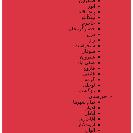
اسفراین
ایور
پیش قلعه
تیتکانلو
جاجرم
حصارگرمخان
درق
راز
سنخواست
شوقان
شیروان
صفی آباد
فاروج
قاضی
گرمه
لوجلی
بازگشت
خوزستان
تمام شهر‌ها
اهواز
آبادان
آغاجاری
اروندکنار
الوان