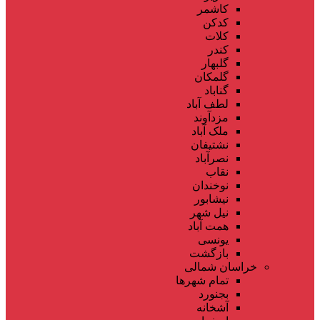
کاشمر
کدکن
کلات
کندر
گلبهار
گلمکان
گناباد
لطف آباد
مزدآوند
ملک آباد
نشتیفان
نصرآباد
نقاب
نوخندان
نیشابور
نیل شهر
همت آباد
یونسی
بازگشت
خراسان شمالی
تمام شهر‌ها
بجنورد
آشخانه