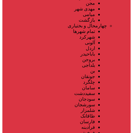
مجن
مهدی شهر
میامی
بازگشت
چهارمحال و بختیاری
تمام شهر‌ها
شهرکرد
آلونی
اردل
باباحیدر
بروجن
بلداجی
بن
جونقان
چلگرد
سامان
سفیددشت
سودجان
سورشجان
شلمزار
طاقانک
فارسان
فرادبنه
فرخ شهر