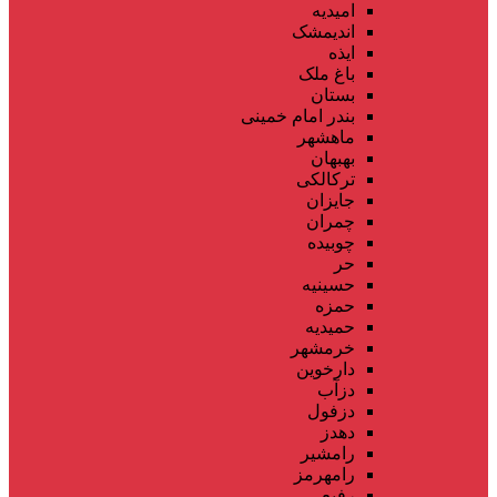
امیدیه
اندیمشک
ایذه
باغ ملک
بستان
بندر امام خمینی
ماهشهر
بهبهان
ترکالکی
جایزان
چمران
چوبیده
حر
حسینیه
حمزه
حمیدیه
خرمشهر
دارخوین
دزآب
دزفول
دهدز
رامشیر
رامهرمز
رفیع