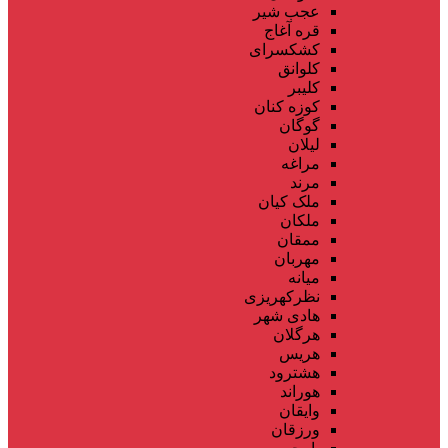
عجب شیر
قره آغاج
کشکسرای
کلوانق
کلیبر
کوزه کنان
گوگان
لیلان
مراغه
مرند
ملک کیان
ملکان
ممقان
مهربان
میانه
نظرکهریزی
هادی شهر
هرگلان
هریس
هشترود
هوراند
وایقان
ورزقان