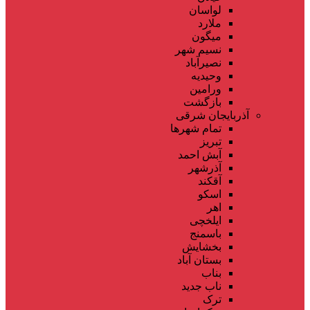
لواسان
ملارد
میگون
نسیم شهر
نصیرآباد
وحیدیه
ورامین
بازگشت
آذربایجان شرقی
تمام شهر‌ها
تبریز
آبش احمد
آذرشهر
آقکند
اسکو
اهر
ایلخچی
باسمنج
بخشایش
بستان آباد
بناب
ناب جدید
ترک