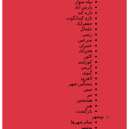
بیله سوار
پارس آباد
تازه کند
تازه کندانگوت
جعفرآباد
خلخال
رضی
سرعین
عنبران
فخرآباد
کلور
کوراییم
گرمی
گیوی
لاهرود
مشگین شهر
نمین
نیر
هشتجین
هیر
بازگشت
بوشهر
تمام شهر‌ها
بوشهر