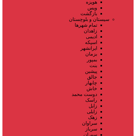
هویزه
ویس
بازگشت
سیستان و بلوچستان
تمام شهر‌ها
زاهدان
ادیمی
اسپکه
ایرانشهر
بزمان
بمپور
بنت
پیشین
جالق
چابهار
خاش
دوست محمد
راسک
زابل
زابلی
زهک
سراوان
سرباز
سوران