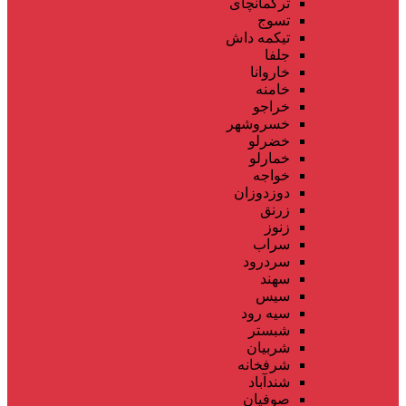
ترکمانچای
تسوج
تیکمه داش
جلفا
خاروانا
خامنه
خراجو
خسروشهر
خضرلو
خمارلو
خواجه
دوزدوزان
زرنق
زنوز
سراب
سردرود
سهند
سیس
سیه رود
شبستر
شربیان
شرفخانه
شندآباد
صوفیان