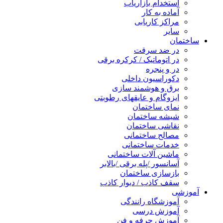
استخدام بازاریاب
آماده به کار
مراکز کاریابی
سایر
ساختمان
در ضد سرقت
در اتوماتیک / کرکره برقی
در و پنجره
دکوراسیون داخلی
برق و هوشمند سازی
ایزوگام و عایقهای رطوبتی
نمای ساختمان
شیشه ساختمان
نقاشی ساختمان
مصالح ساختمانی
خدمات ساختمانی
ماشین آلات ساختمانی
آسانسور /پله برقی /بالابر
بازسازی ساختمان
سقف کاذب / دیوار کاذب
آموزشی
آموزشگاه رانندگی
آموزش درسی
آموزش حرفه و فن