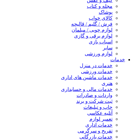
کیف و کفش
مجله و کتاب
پوشاک
کالای خواب
فرش / گلیم / قالیچه
لوازم چوبی / مبلمان
لوازم برقی و گازی
اسباب بازی
سایر
لوازم ورزشی
خدمات
خدمات در منزل
خدمات ورزشی
خدمات ماشین های اداری
هنری
خدمات مالی و حسابداری
واردات و صادرات
ثبت شرکت و برند
چاپ و تبلیغات
آتلیه عکاسی
تعمیر لوازم
خدمات اداری
تفریح و سرگرمی
خدمات بازرگانی