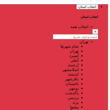
انتخاب استان
انتخاب استان
انتخاب همه
×
تهران
تمام شهر‌ها
تهران
آبسرد
آبعلی
ارجمند
اسلامشهر
اندیشه
باقرشهر
باغستان
بومهن
پاکدشت
پردیس
پرند
پیشوا