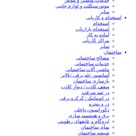
خدمات ماشین و موتور
موتورسیکلت و لوازم جانبی
سایر
استخدام و کاریابی
استخدام
استخدام بازاریاب
آماده به کار
مراکز کاریابی
سایر
ساختمان
مصالح ساختمانی
خدمات ساختمانی
ماشین آلات ساختمانی
آسانسور /پله برقی /بالابر
بازسازی ساختمان
سقف کاذب / دیوار کاذب
در ضد سرقت
در اتوماتیک / کرکره برقی
در و پنجره
دکوراسیون داخلی
برق و هوشمند سازی
ایزوگام و عایقهای رطوبتی
نمای ساختمان
شیشه ساختمان