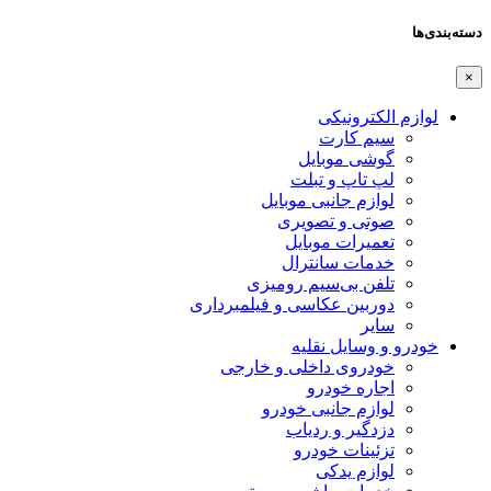
دسته‌بندی‌ها
×
لوازم الکترونیکی
سیم کارت
گوشی موبایل
لپ تاپ و تبلت
لوازم جانبی موبایل
صوتی و تصویری
تعمیرات موبایل
خدمات سانترال
تلفن بی‌سیم رومیزی
دوربین عکاسی و فیلمبرداری
سایر
خودرو و وسایل نقلیه
خودروی داخلی و خارجی
اجاره خودرو
لوازم جانبی خودرو
دزدگیر و ردیاب
تزئینات خودرو
لوازم یدکی