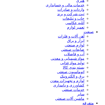
هنری
خدمات مالی و حسابداری
واردات و صادرات
ثبت شرکت و برند
چاپ و تبلیغات
آتلیه عکاسی
تعمیر لوازم
صنعت
آهن آلات و فلزات
ابزار و یراق
لوازم صنعتی
ضایعات صنعتی
آب و فاضلاب
مواد شیمیایی و معدنی
تولید مواد غذایی
بسته بندی کالا
اتوماسیون صنعتی
برق و الکترونیک
لوازم و تجهیزات معدن
کشاورزی و دامداری
خدمات صنعتی
سایر
ماشین آلات صنعتی
متفرقه