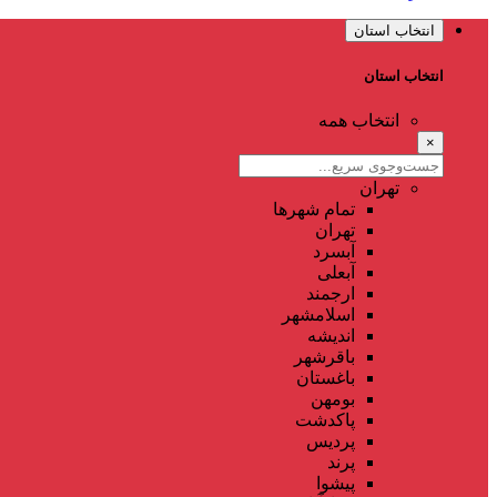
انتخاب استان
انتخاب استان
انتخاب همه
×
تهران
تمام شهر‌ها
تهران
آبسرد
آبعلی
ارجمند
اسلامشهر
اندیشه
باقرشهر
باغستان
بومهن
پاکدشت
پردیس
پرند
پیشوا