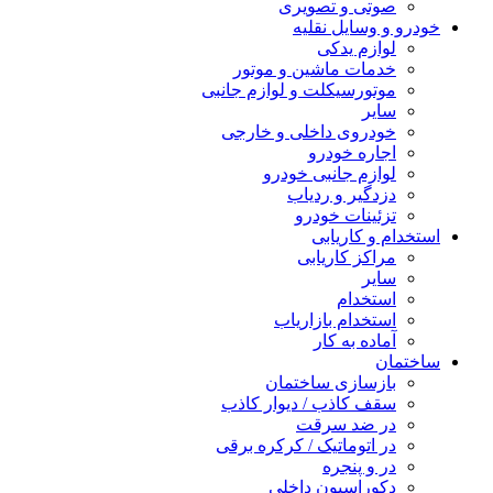
صوتی و تصویری
خودرو و وسایل نقلیه
لوازم یدکی
خدمات ماشین و موتور
موتورسیکلت و لوازم جانبی
سایر
خودروی داخلی و خارجی
اجاره خودرو
لوازم جانبی خودرو
دزدگیر و ردیاب
تزئینات خودرو
استخدام و کاریابی
مراکز کاریابی
سایر
استخدام
استخدام بازاریاب
آماده به کار
ساختمان
بازسازی ساختمان
سقف کاذب / دیوار کاذب
در ضد سرقت
در اتوماتیک / کرکره برقی
در و پنجره
دکوراسیون داخلی