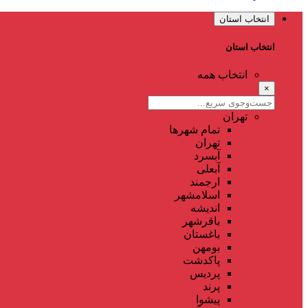
انتخاب استان
انتخاب استان
انتخاب همه
×
تهران
تمام شهر‌ها
تهران
آبسرد
آبعلی
ارجمند
اسلامشهر
اندیشه
باقرشهر
باغستان
بومهن
پاکدشت
پردیس
پرند
پیشوا