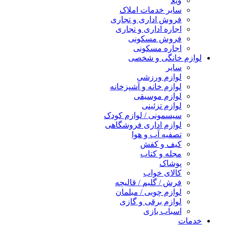
ویلا
سایر خدمات املاک
فروش اداری و تجاری
اجاره اداری و تجاری
فروش مسکونی
اجاره مسکونی
لوازم خانگی و شخصی
سایر
لوازم ورزشی
لوازم خانه و آشپزخانه
لوازم موسیقی
لوازم تزئینی
سیسمونی / لوازم کودک
لوازم اداری فروشگاهی
تصفیه آب و هوا
کیف و کفش
مجله و کتاب
پوشاک
کالای خواب
فرش / گلیم / قالیچه
لوازم چوبی / مبلمان
لوازم برقی و گازی
اسباب بازی
خدمات