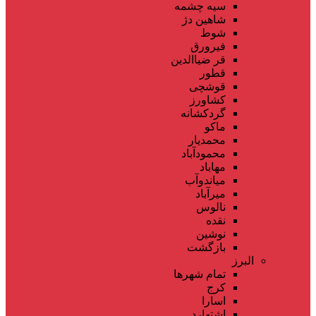
سیه چشمه
شاهین دژ
شوط
فیرورق
قر ضیاالدین
قطور
قوشچی
کشاورز
گردکشانه
ماکو
محمدیار
محمودآباد
مهاباد
میاندوآب
میرآباد
نالوس
نقده
نوشین
بازگشت
البرز
تمام شهر‌ها
کرج
اسارا
اشتهارد