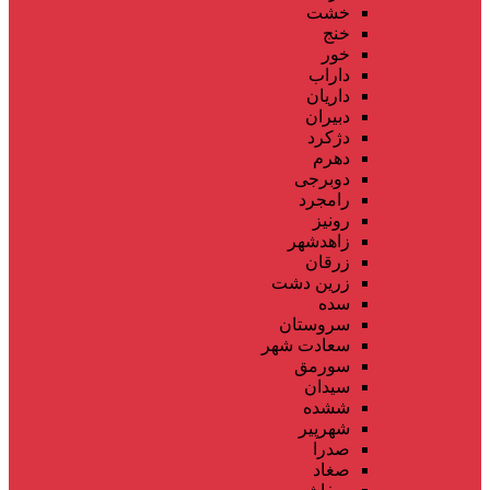
خشت
خنج
خور
داراب
داریان
دبیران
دژکرد
دهرم
دوبرجی
رامجرد
رونیز
زاهدشهر
زرقان
زرین دشت
سده
سروستان
سعادت شهر
سورمق
سیدان
ششده
شهرپیر
صدرا
صغاد