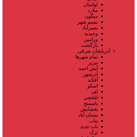
لواسان
ملارد
میگون
نسیم شهر
نصیرآباد
وحیدیه
ورامین
بازگشت
آذربایجان شرقی
تمام شهر‌ها
تبریز
آبش احمد
آذرشهر
آقکند
اسکو
اهر
ایلخچی
باسمنج
بخشایش
بستان آباد
بناب
ناب جدید
ترک