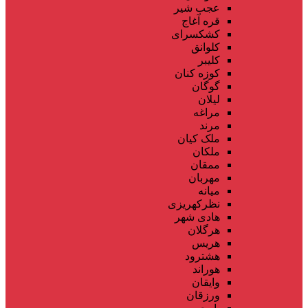
عجب شیر
قره آغاج
کشکسرای
کلوانق
کلیبر
کوزه کنان
گوگان
لیلان
مراغه
مرند
ملک کیان
ملکان
ممقان
مهربان
میانه
نظرکهریزی
هادی شهر
هرگلان
هریس
هشترود
هوراند
وایقان
ورزقان