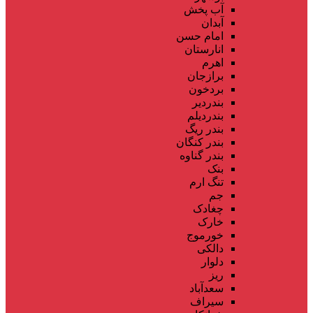
آب پخش
آبدان
امام حسن
انارستان
اهرم
برازجان
بردخون
بندردیر
بندردیلم
بندر ریگ
بندر کنگان
بندر گناوه
بنک
تنگ ارم
جم
چغادک
خارک
خورموج
دالکی
دلوار
ریز
سعدآباد
سیراف