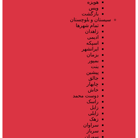
هویزه
ویس
بازگشت
سیستان و بلوچستان
تمام شهر‌ها
زاهدان
ادیمی
اسپکه
ایرانشهر
بزمان
بمپور
بنت
پیشین
جالق
چابهار
خاش
دوست محمد
راسک
زابل
زابلی
زهک
سراوان
سرباز
سوران