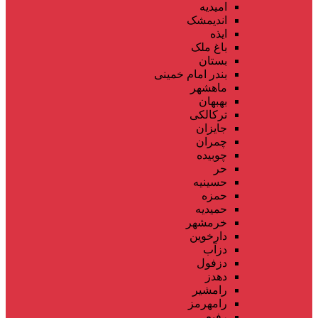
امیدیه
اندیمشک
ایذه
باغ ملک
بستان
بندر امام خمینی
ماهشهر
بهبهان
ترکالکی
جایزان
چمران
چوبیده
حر
حسینیه
حمزه
حمیدیه
خرمشهر
دارخوین
دزآب
دزفول
دهدز
رامشیر
رامهرمز
رفیع