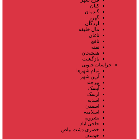
کیان
گندمان
گهرو
لردگان
مال خلیفه
ناغان
نافچ
نقنه
هفشجان
بازگشت
خراسان جنوبی
تمام شهر‌ها
آرین شهر
بیرجند
آیسک
ارسک
اسدیه
اسفدن
اسلامیه
بشرویه
حاجی آباد
خضری دشت بیاض
خوسف