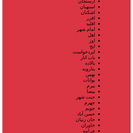
ارسنجان
استهبان
اشکنان
افزر
اقلید
امام شهر
اهل
اوز
ایج
ایزدخواست
باب انار
بالاده
بنارویه
بهمن
بوانات
بیرم
بیضا
جنت شهر
جهرم
جویم
حسن آباد
خان زنیان
خاوران
خرامه