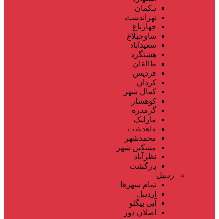
تنکمان
تهراندشت
چهارباغ
ساوجبلاغ
سعیدآباد
هشتگرد
طالقان
فردیس
کردان
کمال شهر
کوهسار
گرمدره
مارلیک
ماهدشت
محمدشهر
مشکین شهر
نظرآباد
بازگشت
اردبیل
تمام شهر‌ها
اردبیل
آبی بیگلو
اصلان دوز