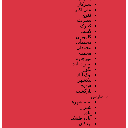
سیرکان
علی اکبر
فنوج
قصرقند
کنارک
گشت
گلمورتی
محمدآباد
محمدان
محمدی
میرجاوه
نصرت آباد
نگور
نوک آباد
نیکشهر
هیدوچ
بازگشت
فارس
تمام شهر‌ها
شیراز
آباده
آباده طشک
اردکان