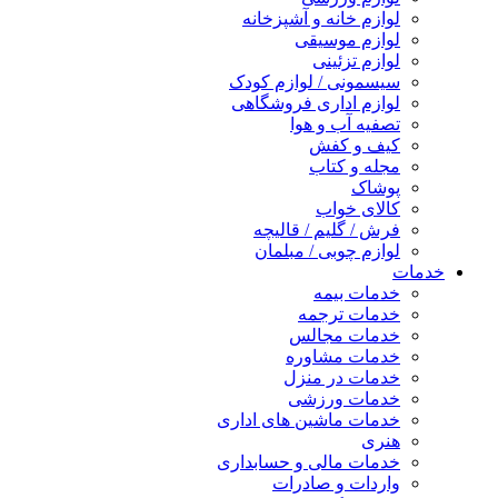
لوازم خانه و آشپزخانه
لوازم موسیقی
لوازم تزئینی
سیسمونی / لوازم کودک
لوازم اداری فروشگاهی
تصفیه آب و هوا
کیف و کفش
مجله و کتاب
پوشاک
کالای خواب
فرش / گلیم / قالیچه
لوازم چوبی / مبلمان
خدمات
خدمات بیمه
خدمات ترجمه
خدمات مجالس
خدمات مشاوره
خدمات در منزل
خدمات ورزشی
خدمات ماشین های اداری
هنری
خدمات مالی و حسابداری
واردات و صادرات