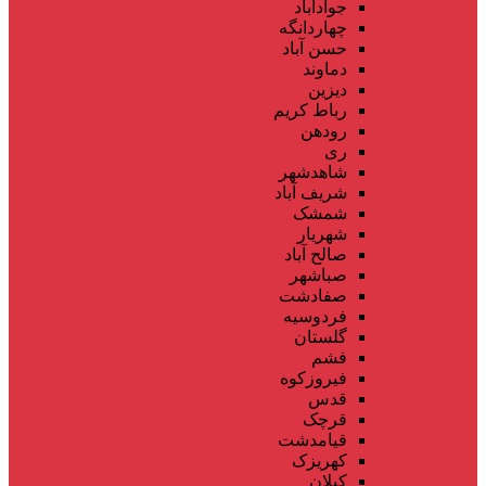
جوادآباد
چهاردانگه
حسن آباد
دماوند
دیزین
رباط کریم
رودهن
ری
شاهدشهر
شریف آباد
شمشک
شهریار
صالح آباد
صباشهر
صفادشت
فردوسیه
گلستان
فشم
فیروزکوه
قدس
قرچک
قیامدشت
کهریزک
کیلان