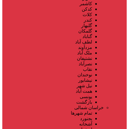
کاشمر
کدکن
کلات
کندر
گلبهار
گلمکان
گناباد
لطف آباد
مزدآوند
ملک آباد
نشتیفان
نصرآباد
نقاب
نوخندان
نیشابور
نیل شهر
همت آباد
یونسی
بازگشت
خراسان شمالی
تمام شهر‌ها
بجنورد
آشخانه