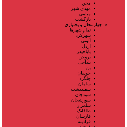
مجن
مهدی شهر
میامی
بازگشت
چهارمحال و بختیاری
تمام شهر‌ها
شهرکرد
آلونی
اردل
باباحیدر
بروجن
بلداجی
بن
جونقان
چلگرد
سامان
سفیددشت
سودجان
سورشجان
شلمزار
طاقانک
فارسان
فرادبنه
فرخ شهر