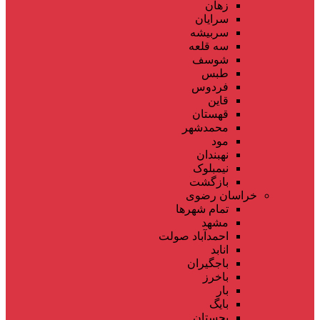
زهان
سرایان
سربیشه
سه قلعه
شوسف
طبس
فردوس
قاین
قهستان
محمدشهر
مود
نهبندان
نیمبلوک
بازگشت
خراسان رضوی
تمام شهر‌ها
مشهد
احمدآباد صولت
انابد
باجگیران
باخرز
بار
بایگ
بجستان