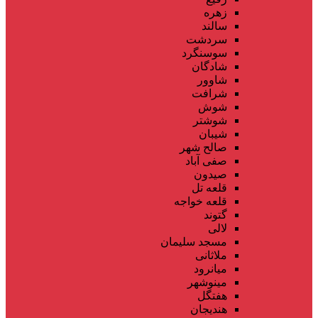
زهره
سالند
سردشت
سوسنگرد
شادگان
شاوور
شرافت
شوش
شوشتر
شیبان
صالح شهر
صفی آباد
صیدون
قلعه تل
قلعه خواجه
گتوند
لالی
مسجد سلیمان
ملاثانی
میانرود
مینوشهر
هفتگل
هندیجان