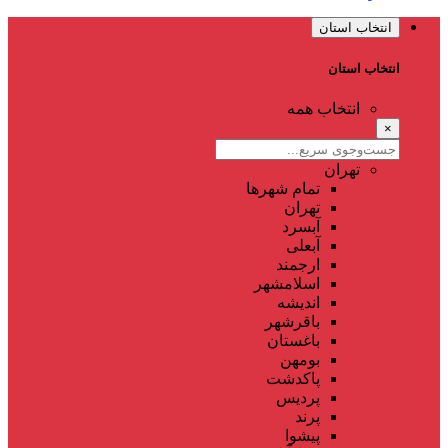
انتخاب استان
انتخاب استان
انتخاب همه
×
تهران
تمام شهر‌ها
تهران
آبسرد
آبعلی
ارجمند
اسلامشهر
اندیشه
باقرشهر
باغستان
بومهن
پاکدشت
پردیس
پرند
پیشوا