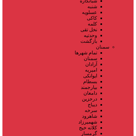
شبانکاره
شنبه
عسلویه
کاکی
کلمه
نخل تقی
وحدتیه
بازگشت
سمنان
تمام شهر‌ها
سمنان
آرادان
امیریه
ایوانکی
بسطام
بیارجمند
دامغان
درجزین
دیباج
سرخه
شاهرود
شهمیرزاد
کلاته خیج
گرمسار