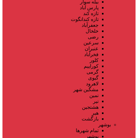
بیله سوار
پارس آباد
تازه کند
تازه کندانگوت
جعفرآباد
خلخال
رضی
سرعین
عنبران
فخرآباد
کلور
کوراییم
گرمی
گیوی
لاهرود
مشگین شهر
نمین
نیر
هشتجین
هیر
بازگشت
بوشهر
تمام شهر‌ها
بوشهر