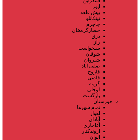
اسفراین
ایور
پیش قلعه
تیتکانلو
جاجرم
حصارگرمخان
درق
راز
سنخواست
شوقان
شیروان
صفی آباد
فاروج
قاضی
گرمه
لوجلی
بازگشت
خوزستان
تمام شهر‌ها
اهواز
آبادان
آغاجاری
اروندکنار
الوان