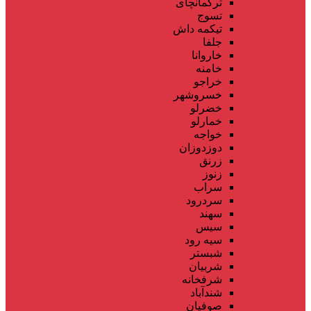
ترکمانچای
تسوج
تیکمه داش
جلفا
خاروانا
خامنه
خراجو
خسروشهر
خضرلو
خمارلو
خواجه
دوزدوزان
زرنق
زنوز
سراب
سردرود
سهند
سیس
سیه رود
شبستر
شربیان
شرفخانه
شندآباد
صوفیان