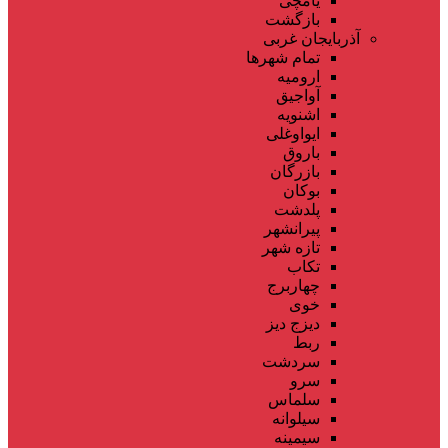
یامچی
بازگشت
آذربایجان غربی
تمام شهر‌ها
ارومیه
آواجیق
اشنویه
ایواوغلی
باروق
بازرگان
بوکان
پلدشت
پیرانشهر
تازه شهر
تکاب
چهاربرج
خوی
دیزج دیز
ربط
سردشت
سرو
سلماس
سیلوانه
سیمینه