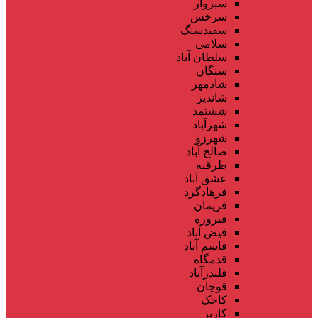
سبزوار
سرخس
سفیدسنگ
سلامی
سلطان آباد
سنگان
شادمهر
شاندیز
ششتمد
شهرآباد
شهرزو
صالح آباد
طرقبه
عشق آباد
فرهادگرد
فریمان
فیروزه
فیض آباد
قاسم آباد
قدمگاه
قلندرآباد
قوچان
کاخک
کاریز