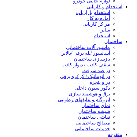
لوازم جانبی خودرو
استخدام و کاریابی
استخدام بازاریاب
آماده به کار
مراکز کاریابی
سایر
استخدام
ساختمان
ماشین آلات ساختمانی
آسانسور /پله برقی /بالابر
بازسازی ساختمان
سقف کاذب / دیوار کاذب
در ضد سرقت
در اتوماتیک / کرکره برقی
در و پنجره
دکوراسیون داخلی
برق و هوشمند سازی
ایزوگام و عایقهای رطوبتی
نمای ساختمان
شیشه ساختمان
نقاشی ساختمان
مصالح ساختمانی
خدمات ساختمانی
متفرقه