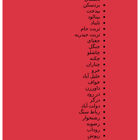
بردسکن
بیدخت
بینالود
تایباد
تربت جام
تربت حیدریه
جغتای
جنگل
چاشلو
چکنه
چناران
خرو
خلیل آباد
خواف
داورزن
در رود
درگز
دولت آباد
رباط سنگ
رشتخوار
رضویه
روداب
ریوش