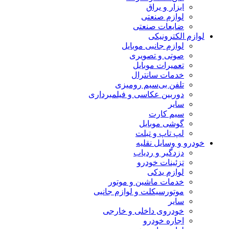
ابزار و یراق
لوازم صنعتی
ضایعات صنعتی
لوازم الکترونیکی
لوازم جانبی موبایل
صوتی و تصویری
تعمیرات موبایل
خدمات سانترال
تلفن بی‌سیم رومیزی
دوربین عکاسی و فیلمبرداری
سایر
سیم کارت
گوشی موبایل
لپ تاپ و تبلت
خودرو و وسایل نقلیه
دزدگیر و ردیاب
تزئینات خودرو
لوازم یدکی
خدمات ماشین و موتور
موتورسیکلت و لوازم جانبی
سایر
خودروی داخلی و خارجی
اجاره خودرو