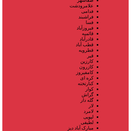
صفاشهر
علامرودشت
فدامی
فراشبند
فسا
فیروزآباد
قائمیه
قادرآباد
قطب آباد
قطرویه
قیر
کارزین
کازرون
کامفیروز
کره ای
کنارتخته
کوار
گراش
گله دار
لار
لامرد
لپویی
لطیفی
مبارک آباد دیز