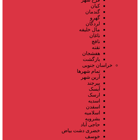
کیان
گندمان
گهرو
لردگان
مال خلیفه
ناغان
نافچ
نقنه
هفشجان
بازگشت
خراسان جنوبی
تمام شهر‌ها
آرین شهر
بیرجند
آیسک
ارسک
اسدیه
اسفدن
اسلامیه
بشرویه
حاجی آباد
خضری دشت بیاض
خوسف