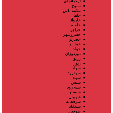
ترکمانچای
تسوج
تیکمه داش
جلفا
خاروانا
خامنه
خراجو
خسروشهر
خضرلو
خمارلو
خواجه
دوزدوزان
زرنق
زنوز
سراب
سردرود
سهند
سیس
سیه رود
شبستر
شربیان
شرفخانه
شندآباد
صوفیان