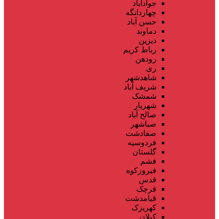
جوادآباد
چهاردانگه
حسن آباد
دماوند
دیزین
رباط کریم
رودهن
ری
شاهدشهر
شریف آباد
شمشک
شهریار
صالح آباد
صباشهر
صفادشت
فردوسیه
گلستان
فشم
فیروزکوه
قدس
قرچک
قیامدشت
کهریزک
کیلان