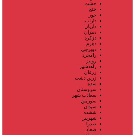
خشت
خنج
خور
داراب
داریان
دبیران
دژکرد
دهرم
دوبرجی
رامجرد
رونیز
زاهدشهر
زرقان
زرین دشت
سده
سروستان
سعادت شهر
سورمق
سیدان
ششده
شهرپیر
صدرا
صغاد