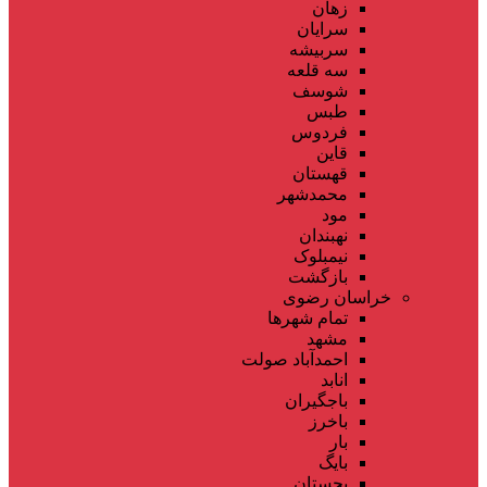
زهان
سرایان
سربیشه
سه قلعه
شوسف
طبس
فردوس
قاین
قهستان
محمدشهر
مود
نهبندان
نیمبلوک
بازگشت
خراسان رضوی
تمام شهر‌ها
مشهد
احمدآباد صولت
انابد
باجگیران
باخرز
بار
بایگ
بجستان