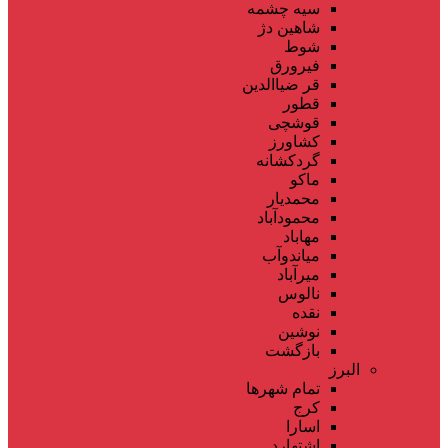
سیه چشمه
شاهین دژ
شوط
فیرورق
قر ضیاالدین
قطور
قوشچی
کشاورز
گردکشانه
ماکو
محمدیار
محمودآباد
مهاباد
میاندوآب
میرآباد
نالوس
نقده
نوشین
بازگشت
البرز
تمام شهر‌ها
کرج
اسارا
اشتهارد