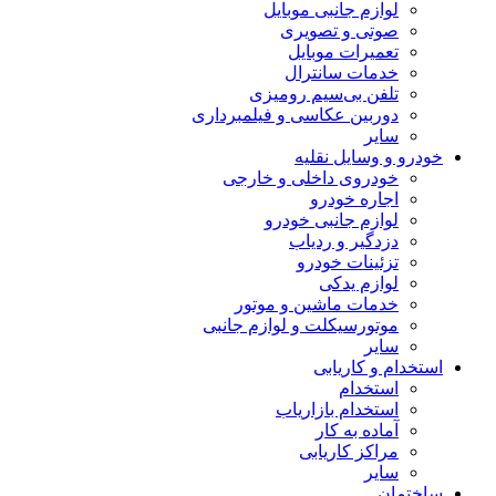
لوازم جانبی موبایل
صوتی و تصویری
تعمیرات موبایل
خدمات سانترال
تلفن بی‌سیم رومیزی
دوربین عکاسی و فیلمبرداری
سایر
خودرو و وسایل نقلیه
خودروی داخلی و خارجی
اجاره خودرو
لوازم جانبی خودرو
دزدگیر و ردیاب
تزئینات خودرو
لوازم یدکی
خدمات ماشین و موتور
موتورسیکلت و لوازم جانبی
سایر
استخدام و کاریابی
استخدام
استخدام بازاریاب
آماده به کار
مراکز کاریابی
سایر
ساختمان