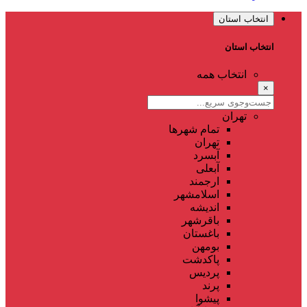
انتخاب استان
انتخاب استان
انتخاب همه
×
تهران
تمام شهر‌ها
تهران
آبسرد
آبعلی
ارجمند
اسلامشهر
اندیشه
باقرشهر
باغستان
بومهن
پاکدشت
پردیس
پرند
پیشوا