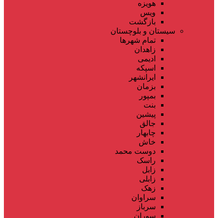
هویزه
ویس
بازگشت
سیستان و بلوچستان
تمام شهر‌ها
زاهدان
ادیمی
اسپکه
ایرانشهر
بزمان
بمپور
بنت
پیشین
جالق
چابهار
خاش
دوست محمد
راسک
زابل
زابلی
زهک
سراوان
سرباز
سوران