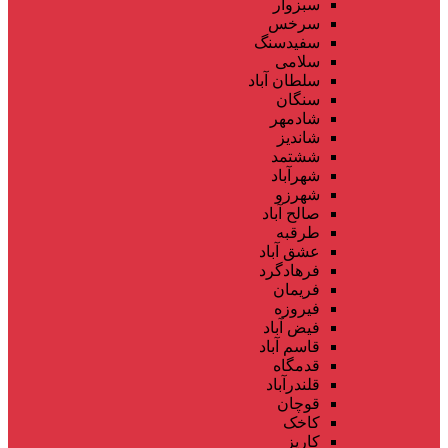
سبزوار
سرخس
سفیدسنگ
سلامی
سلطان آباد
سنگان
شادمهر
شاندیز
ششتمد
شهرآباد
شهرزو
صالح آباد
طرقبه
عشق آباد
فرهادگرد
فریمان
فیروزه
فیض آباد
قاسم آباد
قدمگاه
قلندرآباد
قوچان
کاخک
کاریز