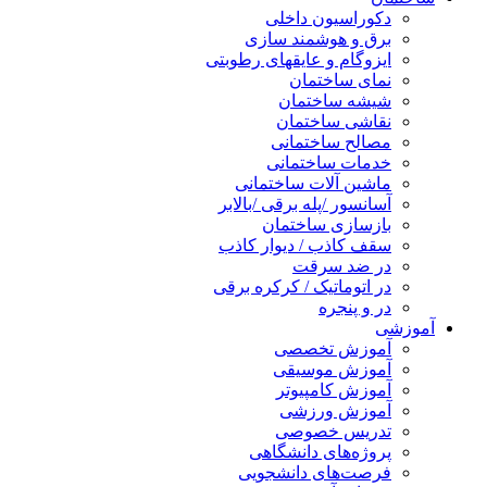
دکوراسیون داخلی
برق و هوشمند سازی
ایزوگام و عایقهای رطوبتی
نمای ساختمان
شیشه ساختمان
نقاشی ساختمان
مصالح ساختمانی
خدمات ساختمانی
ماشین آلات ساختمانی
آسانسور /پله برقی /بالابر
بازسازی ساختمان
سقف کاذب / دیوار کاذب
در ضد سرقت
در اتوماتیک / کرکره برقی
در و پنجره
آموزشی
آموزش تخصصی
آموزش موسیقی
آموزش کامپیوتر
آموزش ورزشی
تدریس خصوصی
پروژه‌های دانشگاهی
فرصت‌های دانشجویی