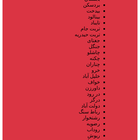
بردسکن
بیدخت
بینالود
تایباد
تربت جام
تربت حیدریه
جغتای
جنگل
چاشلو
چکنه
چناران
خرو
خلیل آباد
خواف
داورزن
در رود
درگز
دولت آباد
رباط سنگ
رشتخوار
رضویه
روداب
ریوش