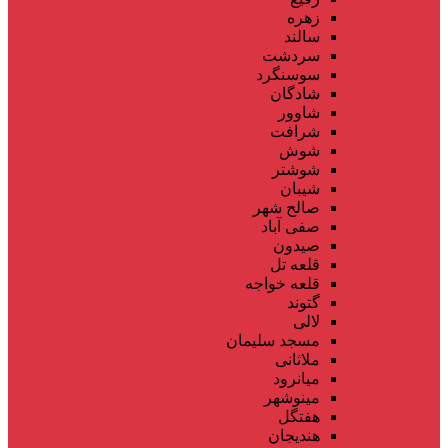
زهره
سالند
سردشت
سوسنگرد
شادگان
شاوور
شرافت
شوش
شوشتر
شیبان
صالح شهر
صفی آباد
صیدون
قلعه تل
قلعه خواجه
گتوند
لالی
مسجد سلیمان
ملاثانی
میانرود
مینوشهر
هفتگل
هندیجان