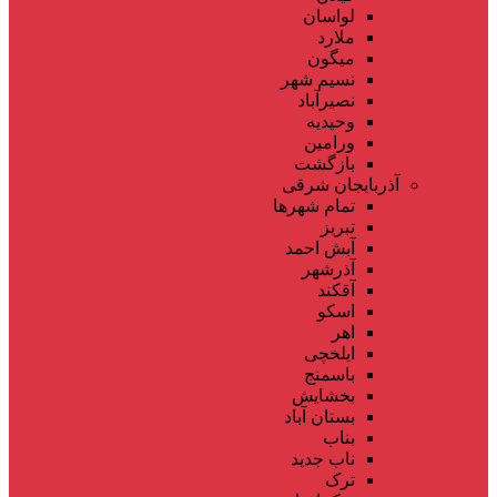
لواسان
ملارد
میگون
نسیم شهر
نصیرآباد
وحیدیه
ورامین
بازگشت
آذربایجان شرقی
تمام شهر‌ها
تبریز
آبش احمد
آذرشهر
آقکند
اسکو
اهر
ایلخچی
باسمنج
بخشایش
بستان آباد
بناب
ناب جدید
ترک