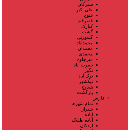
سیرکان
علی اکبر
فنوج
قصرقند
کنارک
گشت
گلمورتی
محمدآباد
محمدان
محمدی
میرجاوه
نصرت آباد
نگور
نوک آباد
نیکشهر
هیدوچ
بازگشت
فارس
تمام شهر‌ها
شیراز
آباده
آباده طشک
اردکان