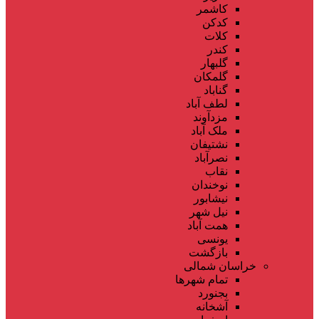
کاشمر
کدکن
کلات
کندر
گلبهار
گلمکان
گناباد
لطف آباد
مزدآوند
ملک آباد
نشتیفان
نصرآباد
نقاب
نوخندان
نیشابور
نیل شهر
همت آباد
یونسی
بازگشت
خراسان شمالی
تمام شهر‌ها
بجنورد
آشخانه