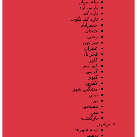
بیله سوار
پارس آباد
تازه کند
تازه کندانگوت
جعفرآباد
خلخال
رضی
سرعین
عنبران
فخرآباد
کلور
کوراییم
گرمی
گیوی
لاهرود
مشگین شهر
نمین
نیر
هشتجین
هیر
بازگشت
بوشهر
تمام شهر‌ها
بوشهر