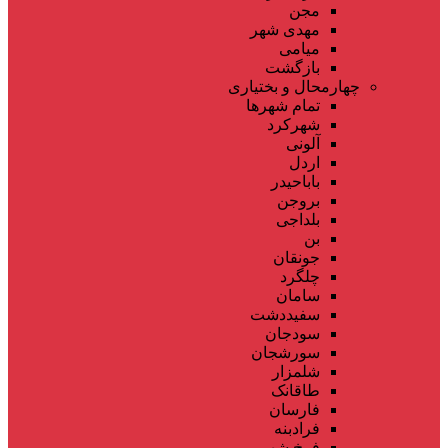
مجن
مهدی شهر
میامی
بازگشت
چهارمحال و بختیاری
تمام شهر‌ها
شهرکرد
آلونی
اردل
باباحیدر
بروجن
بلداجی
بن
جونقان
چلگرد
سامان
سفیددشت
سودجان
سورشجان
شلمزار
طاقانک
فارسان
فرادبنه
فرخ شهر