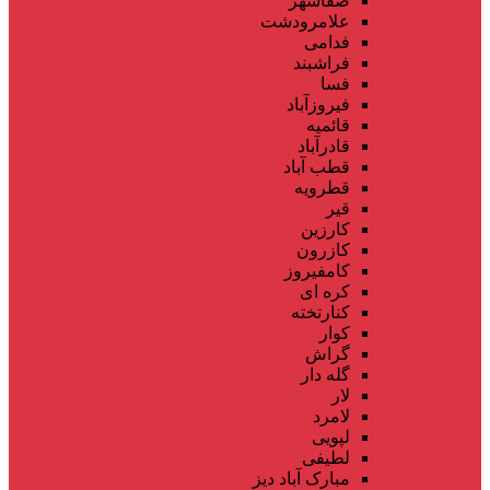
صفاشهر
علامرودشت
فدامی
فراشبند
فسا
فیروزآباد
قائمیه
قادرآباد
قطب آباد
قطرویه
قیر
کارزین
کازرون
کامفیروز
کره ای
کنارتخته
کوار
گراش
گله دار
لار
لامرد
لپویی
لطیفی
مبارک آباد دیز