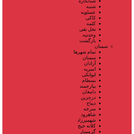
شبانکاره
شنبه
عسلویه
کاکی
کلمه
نخل تقی
وحدتیه
بازگشت
سمنان
تمام شهر‌ها
سمنان
آرادان
امیریه
ایوانکی
بسطام
بیارجمند
دامغان
درجزین
دیباج
سرخه
شاهرود
شهمیرزاد
کلاته خیج
گرمسار