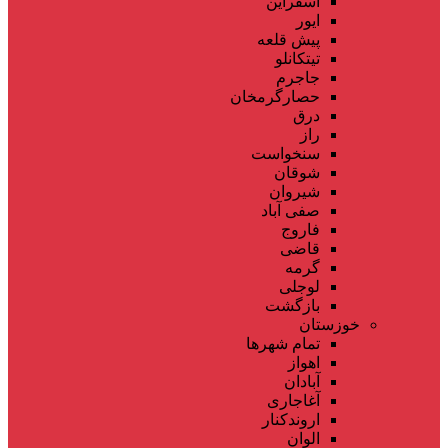
اسفراین
ایور
پیش قلعه
تیتکانلو
جاجرم
حصارگرمخان
درق
راز
سنخواست
شوقان
شیروان
صفی آباد
فاروج
قاضی
گرمه
لوجلی
بازگشت
خوزستان
تمام شهر‌ها
اهواز
آبادان
آغاجاری
اروندکنار
الوان