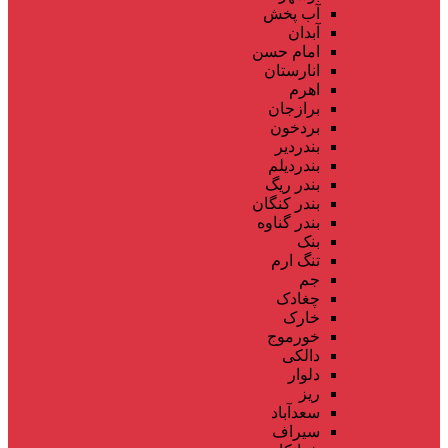
آب پخش
آبدان
امام حسن
انارستان
اهرم
برازجان
بردخون
بندردیر
بندردیلم
بندر ریگ
بندر کنگان
بندر گناوه
بنک
تنگ ارم
جم
چغادک
خارک
خورموج
دالکی
دلوار
ریز
سعدآباد
سیراف