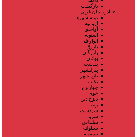
یامچی
بازگشت
آذربایجان غربی
تمام شهر‌ها
ارومیه
آواجیق
اشنویه
ایواوغلی
باروق
بازرگان
بوکان
پلدشت
پیرانشهر
تازه شهر
تکاب
چهاربرج
خوی
دیزج دیز
ربط
سردشت
سرو
سلماس
سیلوانه
سیمینه