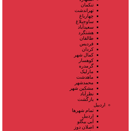
تنکمان
تهراندشت
چهارباغ
ساوجبلاغ
سعیدآباد
هشتگرد
طالقان
فردیس
کردان
کمال شهر
کوهسار
گرمدره
مارلیک
ماهدشت
محمدشهر
مشکین شهر
نظرآباد
بازگشت
اردبیل
تمام شهر‌ها
اردبیل
آبی بیگلو
اصلان دوز