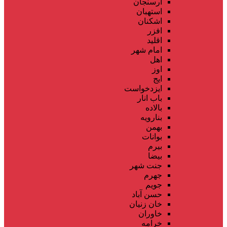
ارسنجان
استهبان
اشکنان
افزر
اقلید
امام شهر
اهل
اوز
ایج
ایزدخواست
باب انار
بالاده
بنارویه
بهمن
بوانات
بیرم
بیضا
جنت شهر
جهرم
جویم
حسن آباد
خان زنیان
خاوران
خرامه