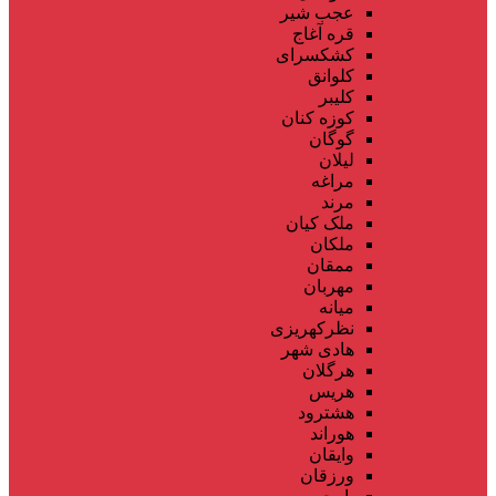
عجب شیر
قره آغاج
کشکسرای
کلوانق
کلیبر
کوزه کنان
گوگان
لیلان
مراغه
مرند
ملک کیان
ملکان
ممقان
مهربان
میانه
نظرکهریزی
هادی شهر
هرگلان
هریس
هشترود
هوراند
وایقان
ورزقان