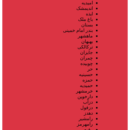
امیدیه
اندیمشک
ایذه
باغ ملک
بستان
بندر امام خمینی
ماهشهر
بهبهان
ترکالکی
جایزان
چمران
چوبیده
حر
حسینیه
حمزه
حمیدیه
خرمشهر
دارخوین
دزآب
دزفول
دهدز
رامشیر
رامهرمز
رفیع