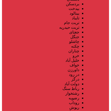
بردسکن
بیدخت
بینالود
تایباد
تربت جام
تربت حیدریه
جغتای
جنگل
چاشلو
چکنه
چناران
خرو
خلیل آباد
خواف
داورزن
در رود
درگز
دولت آباد
رباط سنگ
رشتخوار
رضویه
روداب
ریوش