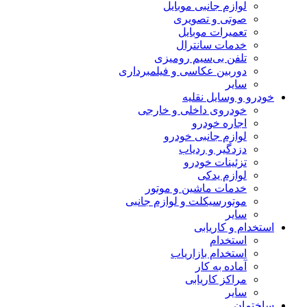
لوازم جانبی موبایل
صوتی و تصویری
تعمیرات موبایل
خدمات سانترال
تلفن بی‌سیم رومیزی
دوربین عکاسی و فیلمبرداری
سایر
خودرو و وسایل نقلیه
خودروی داخلی و خارجی
اجاره خودرو
لوازم جانبی خودرو
دزدگیر و ردیاب
تزئینات خودرو
لوازم یدکی
خدمات ماشین و موتور
موتورسیکلت و لوازم جانبی
سایر
استخدام و کاریابی
استخدام
استخدام بازاریاب
آماده به کار
مراکز کاریابی
سایر
ساختمان