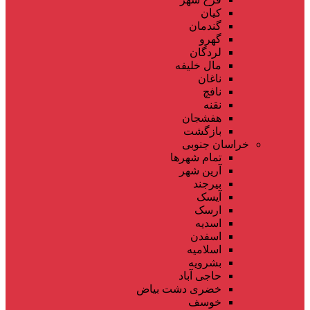
کیان
گندمان
گهرو
لردگان
مال خلیفه
ناغان
نافچ
نقنه
هفشجان
بازگشت
خراسان جنوبی
تمام شهر‌ها
آرین شهر
بیرجند
آیسک
ارسک
اسدیه
اسفدن
اسلامیه
بشرویه
حاجی آباد
خضری دشت بیاض
خوسف