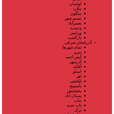
لواسان
ملارد
میگون
نسیم شهر
نصیرآباد
وحیدیه
ورامین
بازگشت
آذربایجان شرقی
تمام شهر‌ها
تبریز
آبش احمد
آذرشهر
آقکند
اسکو
اهر
ایلخچی
باسمنج
بخشایش
بستان آباد
بناب
ناب جدید
ترک