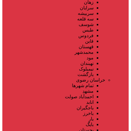
زهان
سرایان
سربیشه
سه قلعه
شوسف
طبس
فردوس
قاین
قهستان
محمدشهر
مود
نهبندان
نیمبلوک
بازگشت
خراسان رضوی
تمام شهر‌ها
مشهد
احمدآباد صولت
انابد
باجگیران
باخرز
بار
بایگ
بجستان