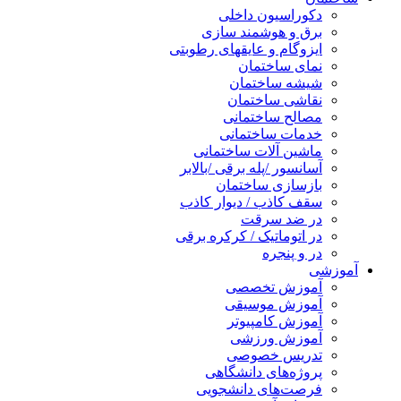
دکوراسیون داخلی
برق و هوشمند سازی
ایزوگام و عایقهای رطوبتی
نمای ساختمان
شیشه ساختمان
نقاشی ساختمان
مصالح ساختمانی
خدمات ساختمانی
ماشین آلات ساختمانی
آسانسور /پله برقی /بالابر
بازسازی ساختمان
سقف کاذب / دیوار کاذب
در ضد سرقت
در اتوماتیک / کرکره برقی
در و پنجره
آموزشی
آموزش تخصصی
آموزش موسیقی
آموزش کامپیوتر
آموزش ورزشی
تدریس خصوصی
پروژه‌های دانشگاهی
فرصت‌های دانشجویی