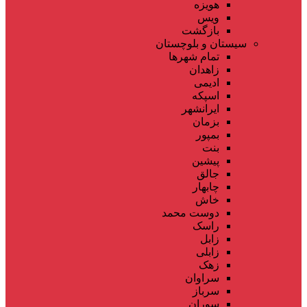
هویزه
ویس
بازگشت
سیستان و بلوچستان
تمام شهر‌ها
زاهدان
ادیمی
اسپکه
ایرانشهر
بزمان
بمپور
بنت
پیشین
جالق
چابهار
خاش
دوست محمد
راسک
زابل
زابلی
زهک
سراوان
سرباز
سوران