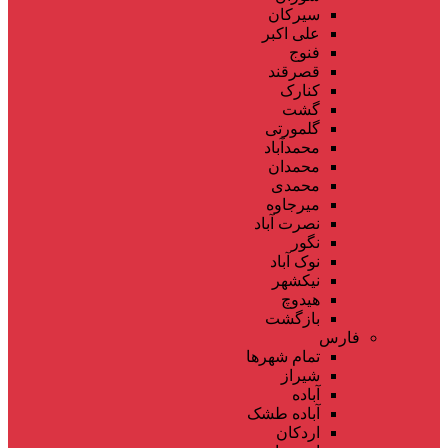
سیرکان
علی اکبر
فنوج
قصرقند
کنارک
گشت
گلمورتی
محمدآباد
محمدان
محمدی
میرجاوه
نصرت آباد
نگور
نوک آباد
نیکشهر
هیدوچ
بازگشت
فارس
تمام شهر‌ها
شیراز
آباده
آباده طشک
اردکان