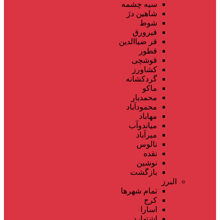
سیه چشمه
شاهین دژ
شوط
فیرورق
قر ضیاالدین
قطور
قوشچی
کشاورز
گردکشانه
ماکو
محمدیار
محمودآباد
مهاباد
میاندوآب
میرآباد
نالوس
نقده
نوشین
بازگشت
البرز
تمام شهر‌ها
کرج
اسارا
اشتهارد