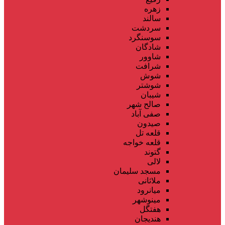
زهره
سالند
سردشت
سوسنگرد
شادگان
شاوور
شرافت
شوش
شوشتر
شیبان
صالح شهر
صفی آباد
صیدون
قلعه تل
قلعه خواجه
گتوند
لالی
مسجد سلیمان
ملاثانی
میانرود
مینوشهر
هفتگل
هندیجان