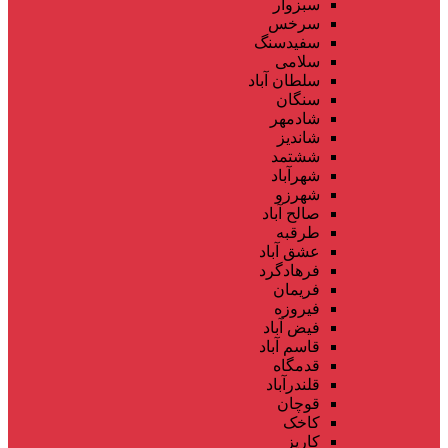
سبزوار
سرخس
سفیدسنگ
سلامی
سلطان آباد
سنگان
شادمهر
شاندیز
ششتمد
شهرآباد
شهرزو
صالح آباد
طرقبه
عشق آباد
فرهادگرد
فریمان
فیروزه
فیض آباد
قاسم آباد
قدمگاه
قلندرآباد
قوچان
کاخک
کاریز