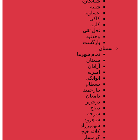
شبانکاره
شنبه
عسلویه
کاکی
کلمه
نخل تقی
وحدتیه
بازگشت
سمنان
تمام شهر‌ها
سمنان
آرادان
امیریه
ایوانکی
بسطام
بیارجمند
دامغان
درجزین
دیباج
سرخه
شاهرود
شهمیرزاد
کلاته خیج
گرمسار