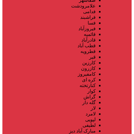
صفاشهر
علامرودشت
فدامی
فراشبند
فسا
فیروزآباد
قائمیه
قادرآباد
قطب آباد
قطرویه
قیر
کارزین
کازرون
کامفیروز
کره ای
کنارتخته
کوار
گراش
گله دار
لار
لامرد
لپویی
لطیفی
مبارک آباد دیز