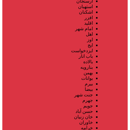
ارسنجان
استهبان
اشکنان
افزر
اقلید
امام شهر
اهل
اوز
ایج
ایزدخواست
باب انار
بالاده
بنارویه
بهمن
بوانات
بیرم
بیضا
جنت شهر
جهرم
جویم
حسن آباد
خان زنیان
خاوران
خرامه