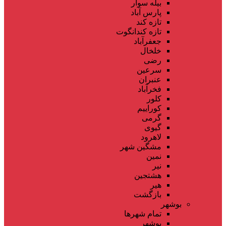
بیله سوار
پارس آباد
تازه کند
تازه کندانگوت
جعفرآباد
خلخال
رضی
سرعین
عنبران
فخرآباد
کلور
کوراییم
گرمی
گیوی
لاهرود
مشگین شهر
نمین
نیر
هشتجین
هیر
بازگشت
بوشهر
تمام شهر‌ها
بوشهر