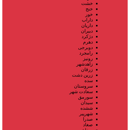
خشت
خنج
خور
داراب
داریان
دبیران
دژکرد
دهرم
دوبرجی
رامجرد
رونیز
زاهدشهر
زرقان
زرین دشت
سده
سروستان
سعادت شهر
سورمق
سیدان
ششده
شهرپیر
صدرا
صغاد