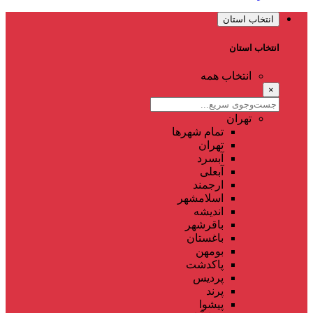
انتخاب استان
انتخاب استان
انتخاب همه
×
تهران
تمام شهر‌ها
تهران
آبسرد
آبعلی
ارجمند
اسلامشهر
اندیشه
باقرشهر
باغستان
بومهن
پاکدشت
پردیس
پرند
پیشوا