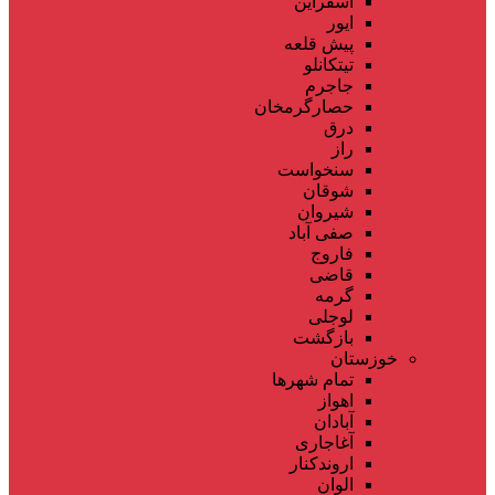
اسفراین
ایور
پیش قلعه
تیتکانلو
جاجرم
حصارگرمخان
درق
راز
سنخواست
شوقان
شیروان
صفی آباد
فاروج
قاضی
گرمه
لوجلی
بازگشت
خوزستان
تمام شهر‌ها
اهواز
آبادان
آغاجاری
اروندکنار
الوان