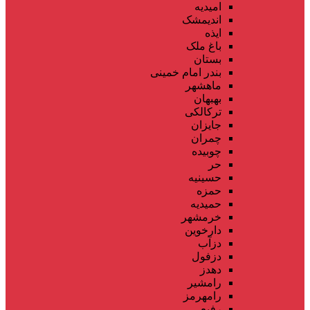
امیدیه
اندیمشک
ایذه
باغ ملک
بستان
بندر امام خمینی
ماهشهر
بهبهان
ترکالکی
جایزان
چمران
چوبیده
حر
حسینیه
حمزه
حمیدیه
خرمشهر
دارخوین
دزآب
دزفول
دهدز
رامشیر
رامهرمز
رفیع