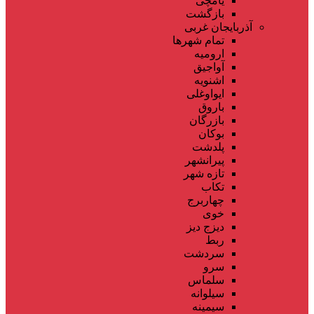
یامچی
بازگشت
آذربایجان غربی
تمام شهر‌ها
ارومیه
آواجیق
اشنویه
ایواوغلی
باروق
بازرگان
بوکان
پلدشت
پیرانشهر
تازه شهر
تکاب
چهاربرج
خوی
دیزج دیز
ربط
سردشت
سرو
سلماس
سیلوانه
سیمینه