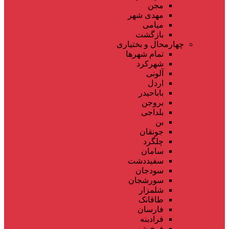
مجن
مهدی شهر
میامی
بازگشت
چهارمحال و بختیاری
تمام شهر‌ها
شهرکرد
آلونی
اردل
باباحیدر
بروجن
بلداجی
بن
جونقان
چلگرد
سامان
سفیددشت
سودجان
سورشجان
شلمزار
طاقانک
فارسان
فرادبنه
فرخ شهر