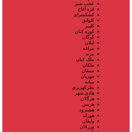
عجب شیر
قره آغاج
کشکسرای
کلوانق
کلیبر
کوزه کنان
گوگان
لیلان
مراغه
مرند
ملک کیان
ملکان
ممقان
مهربان
میانه
نظرکهریزی
هادی شهر
هرگلان
هریس
هشترود
هوراند
وایقان
ورزقان