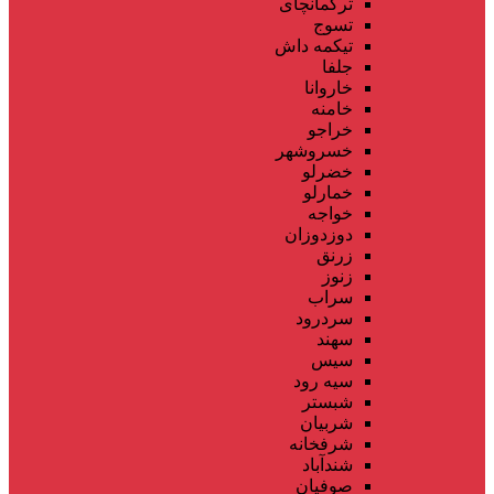
ترکمانچای
تسوج
تیکمه داش
جلفا
خاروانا
خامنه
خراجو
خسروشهر
خضرلو
خمارلو
خواجه
دوزدوزان
زرنق
زنوز
سراب
سردرود
سهند
سیس
سیه رود
شبستر
شربیان
شرفخانه
شندآباد
صوفیان