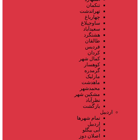
تنکمان
تهراندشت
چهارباغ
ساوجبلاغ
سعیدآباد
هشتگرد
طالقان
فردیس
کردان
کمال شهر
کوهسار
گرمدره
مارلیک
ماهدشت
محمدشهر
مشکین شهر
نظرآباد
بازگشت
اردبیل
تمام شهر‌ها
اردبیل
آبی بیگلو
اصلان دوز