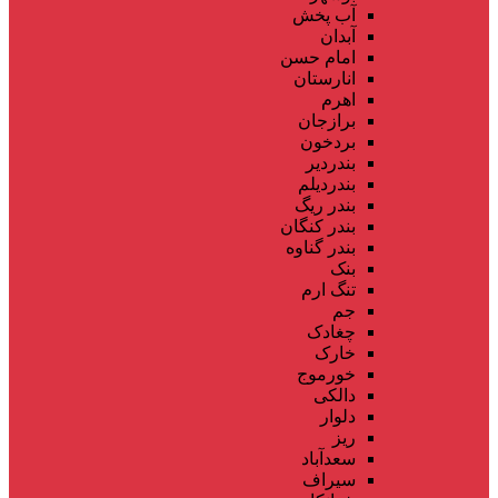
آب پخش
آبدان
امام حسن
انارستان
اهرم
برازجان
بردخون
بندردیر
بندردیلم
بندر ریگ
بندر کنگان
بندر گناوه
بنک
تنگ ارم
جم
چغادک
خارک
خورموج
دالکی
دلوار
ریز
سعدآباد
سیراف