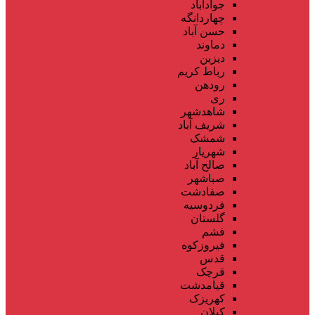
جوادآباد
چهاردانگه
حسن آباد
دماوند
دیزین
رباط کریم
رودهن
ری
شاهدشهر
شریف آباد
شمشک
شهریار
صالح آباد
صباشهر
صفادشت
فردوسیه
گلستان
فشم
فیروزکوه
قدس
قرچک
قیامدشت
کهریزک
کیلان