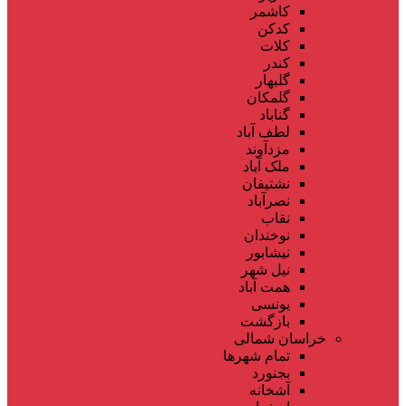
کاشمر
کدکن
کلات
کندر
گلبهار
گلمکان
گناباد
لطف آباد
مزدآوند
ملک آباد
نشتیفان
نصرآباد
نقاب
نوخندان
نیشابور
نیل شهر
همت آباد
یونسی
بازگشت
خراسان شمالی
تمام شهر‌ها
بجنورد
آشخانه