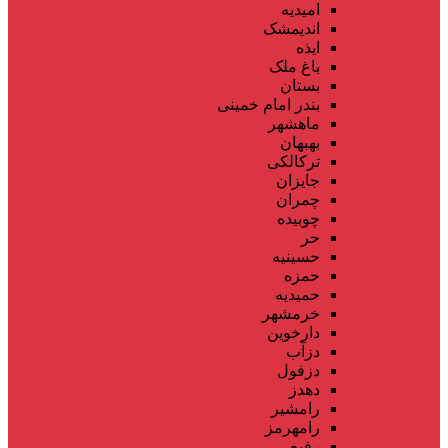
امیدیه
اندیمشک
ایذه
باغ ملک
بستان
بندر امام خمینی
ماهشهر
بهبهان
ترکالکی
جایزان
چمران
چوبیده
حر
حسینیه
حمزه
حمیدیه
خرمشهر
دارخوین
دزآب
دزفول
دهدز
رامشیر
رامهرمز
رفیع