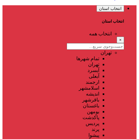
انتخاب استان
انتخاب استان
انتخاب همه
×
تهران
تمام شهر‌ها
تهران
آبسرد
آبعلی
ارجمند
اسلامشهر
اندیشه
باقرشهر
باغستان
بومهن
پاکدشت
پردیس
پرند
پیشوا