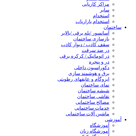
مراکز کاریابی
سایر
استخدام
استخدام بازاریاب
ساختمان
آسانسور /پله برقی /بالابر
بازسازی ساختمان
سقف کاذب / دیوار کاذب
در ضد سرقت
در اتوماتیک / کرکره برقی
در و پنجره
دکوراسیون داخلی
برق و هوشمند سازی
ایزوگام و عایقهای رطوبتی
نمای ساختمان
شیشه ساختمان
نقاشی ساختمان
مصالح ساختمانی
خدمات ساختمانی
ماشین آلات ساختمانی
آموزشی
آموزشگاه
آموزشگاه زبان