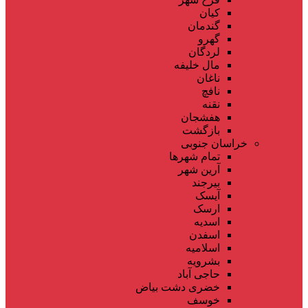
کیان
گندمان
گهرو
لردگان
مال خلیفه
ناغان
نافچ
نقنه
هفشجان
بازگشت
خراسان جنوبی
تمام شهر‌ها
آرین شهر
بیرجند
آیسک
ارسک
اسدیه
اسفدن
اسلامیه
بشرویه
حاجی آباد
خضری دشت بیاض
خوسف