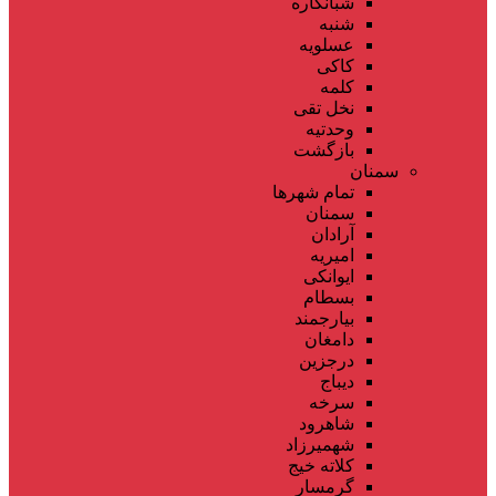
شبانکاره
شنبه
عسلویه
کاکی
کلمه
نخل تقی
وحدتیه
بازگشت
سمنان
تمام شهر‌ها
سمنان
آرادان
امیریه
ایوانکی
بسطام
بیارجمند
دامغان
درجزین
دیباج
سرخه
شاهرود
شهمیرزاد
کلاته خیج
گرمسار