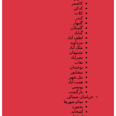
کاشمر
کدکن
کلات
کندر
گلبهار
گلمکان
گناباد
لطف آباد
مزدآوند
ملک آباد
نشتیفان
نصرآباد
نقاب
نوخندان
نیشابور
نیل شهر
همت آباد
یونسی
بازگشت
خراسان شمالی
تمام شهر‌ها
بجنورد
آشخانه