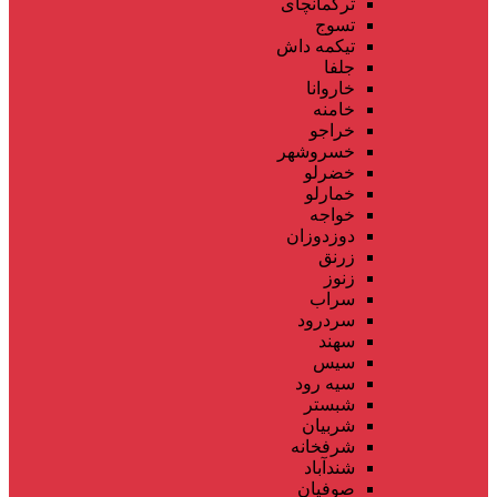
ترکمانچای
تسوج
تیکمه داش
جلفا
خاروانا
خامنه
خراجو
خسروشهر
خضرلو
خمارلو
خواجه
دوزدوزان
زرنق
زنوز
سراب
سردرود
سهند
سیس
سیه رود
شبستر
شربیان
شرفخانه
شندآباد
صوفیان