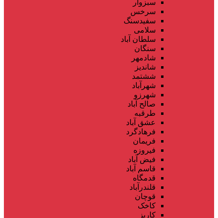
سبزوار
سرخس
سفیدسنگ
سلامی
سلطان آباد
سنگان
شادمهر
شاندیز
ششتمد
شهرآباد
شهرزو
صالح آباد
طرقبه
عشق آباد
فرهادگرد
فریمان
فیروزه
فیض آباد
قاسم آباد
قدمگاه
قلندرآباد
قوچان
کاخک
کاریز