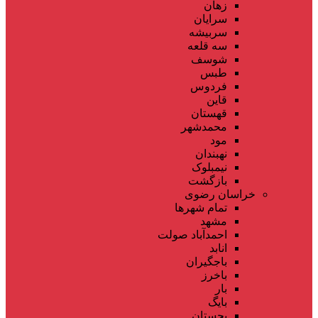
زهان
سرایان
سربیشه
سه قلعه
شوسف
طبس
فردوس
قاین
قهستان
محمدشهر
مود
نهبندان
نیمبلوک
بازگشت
خراسان رضوی
تمام شهر‌ها
مشهد
احمدآباد صولت
انابد
باجگیران
باخرز
بار
بایگ
بجستان