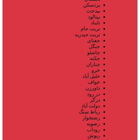
بردسکن
بیدخت
بینالود
تایباد
تربت جام
تربت حیدریه
جغتای
جنگل
چاشلو
چکنه
چناران
خرو
خلیل آباد
خواف
داورزن
در رود
درگز
دولت آباد
رباط سنگ
رشتخوار
رضویه
روداب
ریوش