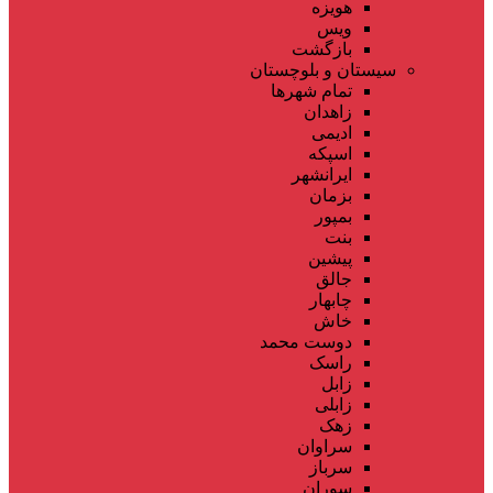
هویزه
ویس
بازگشت
سیستان و بلوچستان
تمام شهر‌ها
زاهدان
ادیمی
اسپکه
ایرانشهر
بزمان
بمپور
بنت
پیشین
جالق
چابهار
خاش
دوست محمد
راسک
زابل
زابلی
زهک
سراوان
سرباز
سوران