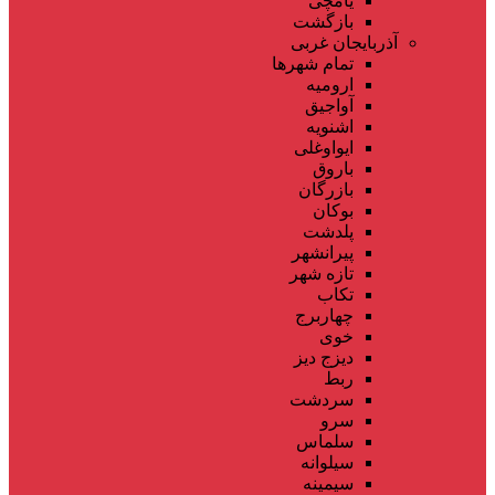
یامچی
بازگشت
آذربایجان غربی
تمام شهر‌ها
ارومیه
آواجیق
اشنویه
ایواوغلی
باروق
بازرگان
بوکان
پلدشت
پیرانشهر
تازه شهر
تکاب
چهاربرج
خوی
دیزج دیز
ربط
سردشت
سرو
سلماس
سیلوانه
سیمینه