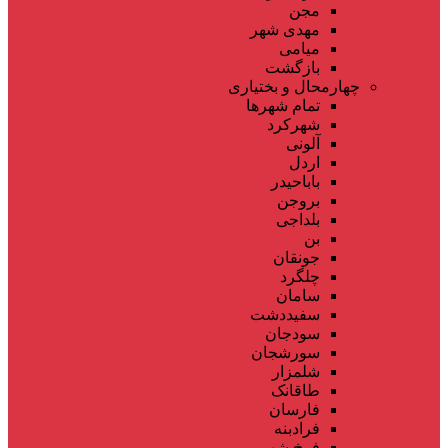
مجن
مهدی شهر
میامی
بازگشت
چهارمحال و بختیاری
تمام شهر‌ها
شهرکرد
آلونی
اردل
باباحیدر
بروجن
بلداجی
بن
جونقان
چلگرد
سامان
سفیددشت
سودجان
سورشجان
شلمزار
طاقانک
فارسان
فرادبنه
فرخ شهر