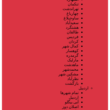
تنکمان
تهراندشت
چهارباغ
ساوجبلاغ
سعیدآباد
هشتگرد
طالقان
فردیس
کردان
کمال شهر
کوهسار
گرمدره
مارلیک
ماهدشت
محمدشهر
مشکین شهر
نظرآباد
بازگشت
اردبیل
تمام شهر‌ها
اردبیل
آبی بیگلو
اصلان دوز