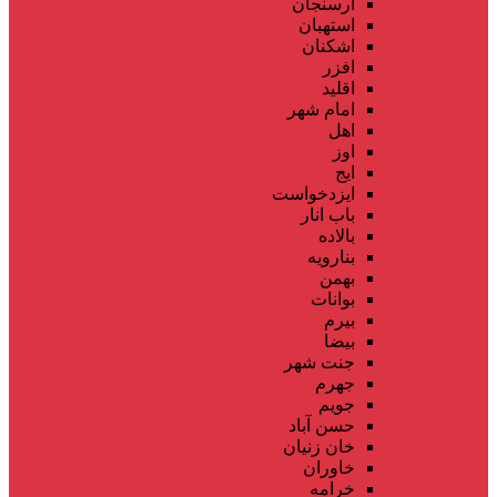
ارسنجان
استهبان
اشکنان
افزر
اقلید
امام شهر
اهل
اوز
ایج
ایزدخواست
باب انار
بالاده
بنارویه
بهمن
بوانات
بیرم
بیضا
جنت شهر
جهرم
جویم
حسن آباد
خان زنیان
خاوران
خرامه