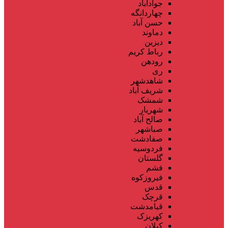
جوادآباد
چهاردانگه
حسن آباد
دماوند
دیزین
رباط کریم
رودهن
ری
شاهدشهر
شریف آباد
شمشک
شهریار
صالح آباد
صباشهر
صفادشت
فردوسیه
گلستان
فشم
فیروزکوه
قدس
قرچک
قیامدشت
کهریزک
کیلان