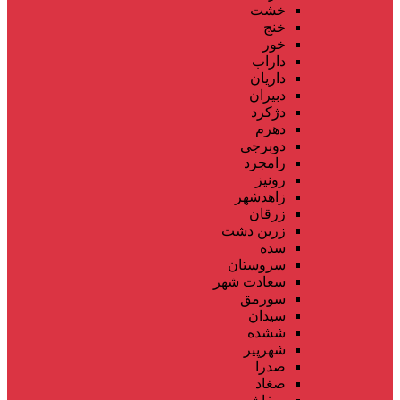
خشت
خنج
خور
داراب
داریان
دبیران
دژکرد
دهرم
دوبرجی
رامجرد
رونیز
زاهدشهر
زرقان
زرین دشت
سده
سروستان
سعادت شهر
سورمق
سیدان
ششده
شهرپیر
صدرا
صغاد