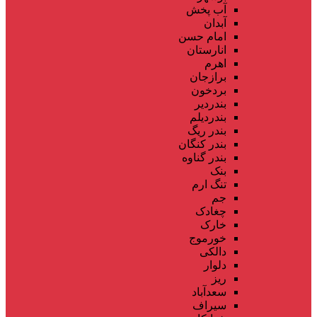
آب پخش
آبدان
امام حسن
انارستان
اهرم
برازجان
بردخون
بندردیر
بندردیلم
بندر ریگ
بندر کنگان
بندر گناوه
بنک
تنگ ارم
جم
چغادک
خارک
خورموج
دالکی
دلوار
ریز
سعدآباد
سیراف