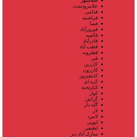
صفاشهر
علامرودشت
فدامی
فراشبند
فسا
فیروزآباد
قائمیه
قادرآباد
قطب آباد
قطرویه
قیر
کارزین
کازرون
کامفیروز
کره ای
کنارتخته
کوار
گراش
گله دار
لار
لامرد
لپویی
لطیفی
مبارک آباد دیز