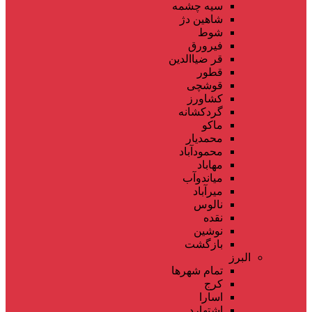
سیه چشمه
شاهین دژ
شوط
فیرورق
قر ضیاالدین
قطور
قوشچی
کشاورز
گردکشانه
ماکو
محمدیار
محمودآباد
مهاباد
میاندوآب
میرآباد
نالوس
نقده
نوشین
بازگشت
البرز
تمام شهر‌ها
کرج
اسارا
اشتهارد