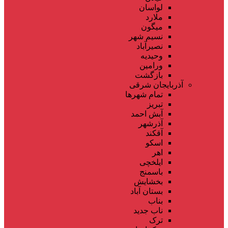
لواسان
ملارد
میگون
نسیم شهر
نصیرآباد
وحیدیه
ورامین
بازگشت
آذربایجان شرقی
تمام شهر‌ها
تبریز
آبش احمد
آذرشهر
آقکند
اسکو
اهر
ایلخچی
باسمنج
بخشایش
بستان آباد
بناب
ناب جدید
ترک