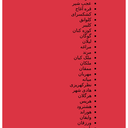
عجب شیر
قره آغاج
کشکسرای
کلوانق
کلیبر
کوزه کنان
گوگان
لیلان
مراغه
مرند
ملک کیان
ملکان
ممقان
مهربان
میانه
نظرکهریزی
هادی شهر
هرگلان
هریس
هشترود
هوراند
وایقان
ورزقان