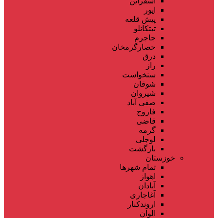
اسفراین
ایور
پیش قلعه
تیتکانلو
جاجرم
حصارگرمخان
درق
راز
سنخواست
شوقان
شیروان
صفی آباد
فاروج
قاضی
گرمه
لوجلی
بازگشت
خوزستان
تمام شهر‌ها
اهواز
آبادان
آغاجاری
اروندکنار
الوان