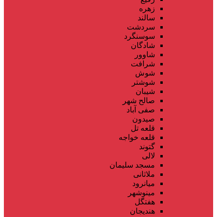
زهره
سالند
سردشت
سوسنگرد
شادگان
شاوور
شرافت
شوش
شوشتر
شیبان
صالح شهر
صفی آباد
صیدون
قلعه تل
قلعه خواجه
گتوند
لالی
مسجد سلیمان
ملاثانی
میانرود
مینوشهر
هفتگل
هندیجان