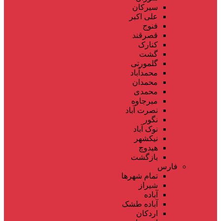
سیرکان
علی اکبر
فنوج
قصرقند
کنارک
گشت
گلمورتی
محمدآباد
محمدان
محمدی
میرجاوه
نصرت آباد
نگور
نوک آباد
نیکشهر
هیدوچ
بازگشت
فارس
تمام شهر‌ها
شیراز
آباده
آباده طشک
اردکان