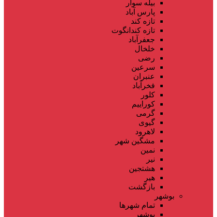
بیله سوار
پارس آباد
تازه کند
تازه کندانگوت
جعفرآباد
خلخال
رضی
سرعین
عنبران
فخرآباد
کلور
کوراییم
گرمی
گیوی
لاهرود
مشگین شهر
نمین
نیر
هشتجین
هیر
بازگشت
بوشهر
تمام شهر‌ها
بوشهر