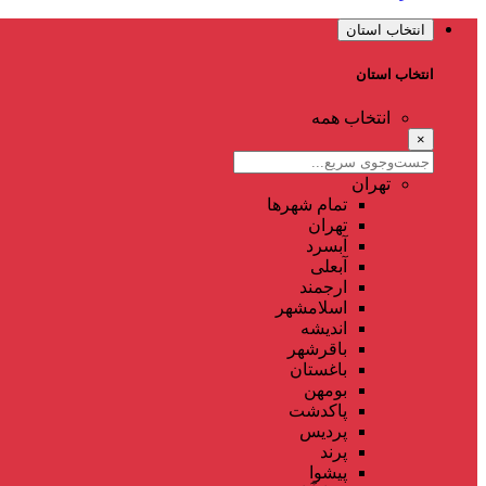
انتخاب استان
انتخاب استان
انتخاب همه
×
تهران
تمام شهر‌ها
تهران
آبسرد
آبعلی
ارجمند
اسلامشهر
اندیشه
باقرشهر
باغستان
بومهن
پاکدشت
پردیس
پرند
پیشوا