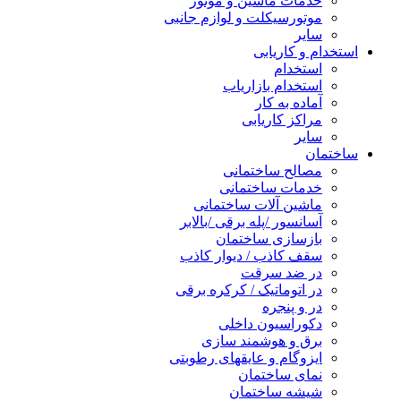
خدمات ماشین و موتور
موتورسیکلت و لوازم جانبی
سایر
استخدام و کاریابی
استخدام
استخدام بازاریاب
آماده به کار
مراکز کاریابی
سایر
ساختمان
مصالح ساختمانی
خدمات ساختمانی
ماشین آلات ساختمانی
آسانسور /پله برقی /بالابر
بازسازی ساختمان
سقف کاذب / دیوار کاذب
در ضد سرقت
در اتوماتیک / کرکره برقی
در و پنجره
دکوراسیون داخلی
برق و هوشمند سازی
ایزوگام و عایقهای رطوبتی
نمای ساختمان
شیشه ساختمان