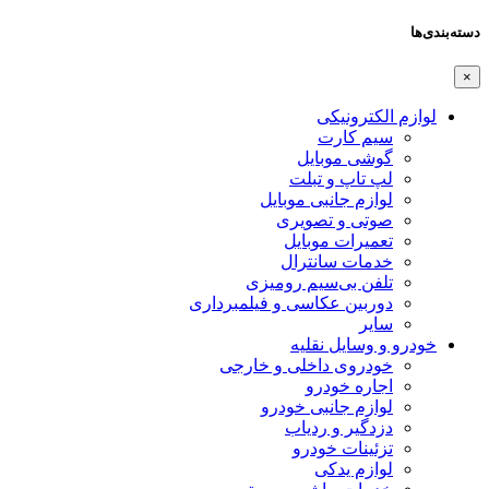
دسته‌بندی‌ها
×
لوازم الکترونیکی
سیم کارت
گوشی موبایل
لپ تاپ و تبلت
لوازم جانبی موبایل
صوتی و تصویری
تعمیرات موبایل
خدمات سانترال
تلفن بی‌سیم رومیزی
دوربین عکاسی و فیلمبرداری
سایر
خودرو و وسایل نقلیه
خودروی داخلی و خارجی
اجاره خودرو
لوازم جانبی خودرو
دزدگیر و ردیاب
تزئینات خودرو
لوازم یدکی