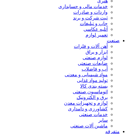
هنری
خدمات مالی و حسابداری
واردات و صادرات
ثبت شرکت و برند
چاپ و تبلیغات
آتلیه عکاسی
تعمیر لوازم
صنعت
آهن آلات و فلزات
ابزار و یراق
لوازم صنعتی
ضایعات صنعتی
آب و فاضلاب
مواد شیمیایی و معدنی
تولید مواد غذایی
بسته بندی کالا
اتوماسیون صنعتی
برق و الکترونیک
لوازم و تجهیزات معدن
کشاورزی و دامداری
خدمات صنعتی
سایر
ماشین آلات صنعتی
متفرقه