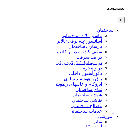
دسته‌بندی‌ها
×
ساختمان
ماشین آلات ساختمانی
آسانسور /پله برقی /بالابر
بازسازی ساختمان
سقف کاذب / دیوار کاذب
در ضد سرقت
در اتوماتیک / کرکره برقی
در و پنجره
دکوراسیون داخلی
برق و هوشمند سازی
ایزوگام و عایقهای رطوبتی
نمای ساختمان
شیشه ساختمان
نقاشی ساختمان
مصالح ساختمانی
خدمات ساختمانی
آموزشی
سایر