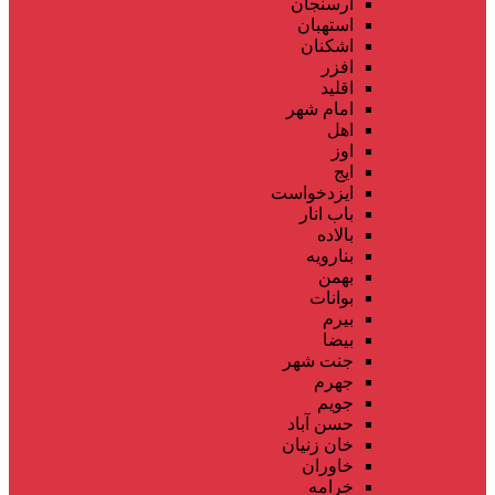
ارسنجان
استهبان
اشکنان
افزر
اقلید
امام شهر
اهل
اوز
ایج
ایزدخواست
باب انار
بالاده
بنارویه
بهمن
بوانات
بیرم
بیضا
جنت شهر
جهرم
جویم
حسن آباد
خان زنیان
خاوران
خرامه