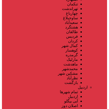
تنکمان
تهراندشت
چهارباغ
ساوجبلاغ
سعیدآباد
هشتگرد
طالقان
فردیس
کردان
کمال شهر
کوهسار
گرمدره
مارلیک
ماهدشت
محمدشهر
مشکین شهر
نظرآباد
بازگشت
اردبیل
تمام شهر‌ها
اردبیل
آبی بیگلو
اصلان دوز