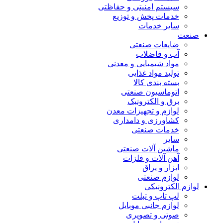
سیستم امنیتی و حفاظتی
خدمات پخش و توزیع
سایر خدمات
صنعت
ضایعات صنعتی
آب و فاضلاب
مواد شیمیایی و معدنی
تولید مواد غذایی
بسته بندی کالا
اتوماسیون صنعتی
برق و الکترونیک
لوازم و تجهیزات معدن
کشاورزی و دامداری
خدمات صنعتی
سایر
ماشین آلات صنعتی
آهن آلات و فلزات
ابزار و یراق
لوازم صنعتی
لوازم الکترونیکی
لپ تاپ و تبلت
لوازم جانبی موبایل
صوتی و تصویری