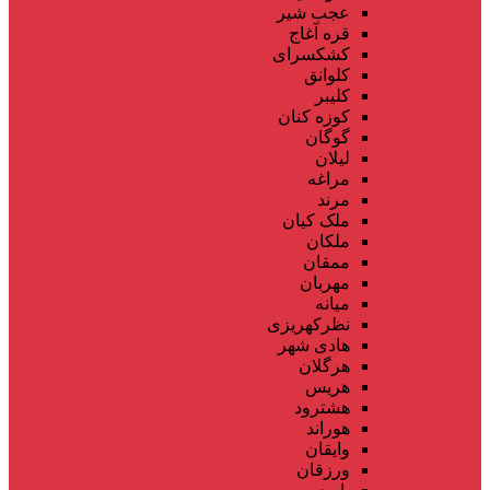
عجب شیر
قره آغاج
کشکسرای
کلوانق
کلیبر
کوزه کنان
گوگان
لیلان
مراغه
مرند
ملک کیان
ملکان
ممقان
مهربان
میانه
نظرکهریزی
هادی شهر
هرگلان
هریس
هشترود
هوراند
وایقان
ورزقان