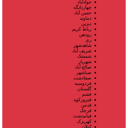
جوادآباد
چهاردانگه
حسن آباد
دماوند
دیزین
رباط کریم
رودهن
ری
شاهدشهر
شریف آباد
شمشک
شهریار
صالح آباد
صباشهر
صفادشت
فردوسیه
گلستان
فشم
فیروزکوه
قدس
قرچک
قیامدشت
کهریزک
کیلان