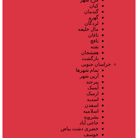
کیان
گندمان
گهرو
لردگان
مال خلیفه
ناغان
نافچ
نقنه
هفشجان
بازگشت
خراسان جنوبی
تمام شهر‌ها
آرین شهر
بیرجند
آیسک
ارسک
اسدیه
اسفدن
اسلامیه
بشرویه
حاجی آباد
خضری دشت بیاض
خوسف