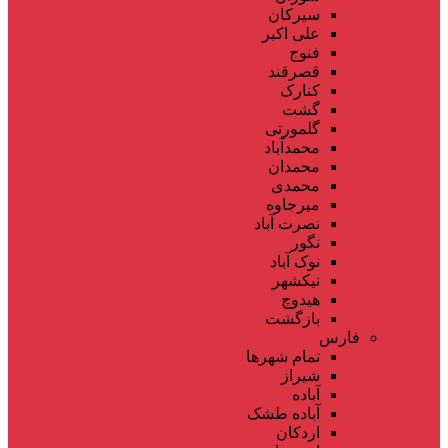
سیرکان
علی اکبر
فنوج
قصرقند
کنارک
گشت
گلمورتی
محمدآباد
محمدان
محمدی
میرجاوه
نصرت آباد
نگور
نوک آباد
نیکشهر
هیدوچ
بازگشت
فارس
تمام شهر‌ها
شیراز
آباده
آباده طشک
اردکان