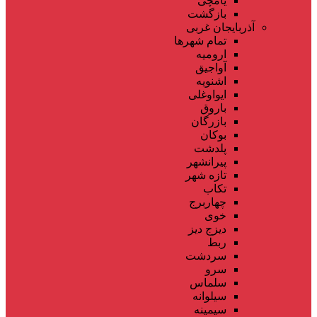
یامچی
بازگشت
آذربایجان غربی
تمام شهر‌ها
ارومیه
آواجیق
اشنویه
ایواوغلی
باروق
بازرگان
بوکان
پلدشت
پیرانشهر
تازه شهر
تکاب
چهاربرج
خوی
دیزج دیز
ربط
سردشت
سرو
سلماس
سیلوانه
سیمینه