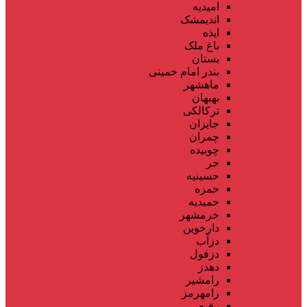
امیدیه
اندیمشک
ایذه
باغ ملک
بستان
بندر امام خمینی
ماهشهر
بهبهان
ترکالکی
جایزان
چمران
چوبیده
حر
حسینیه
حمزه
حمیدیه
خرمشهر
دارخوین
دزآب
دزفول
دهدز
رامشیر
رامهرمز
رفیع