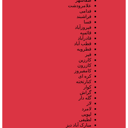
صفاشهر
علامرودشت
فدامی
فراشبند
فسا
فیروزآباد
قائمیه
قادرآباد
قطب آباد
قطرویه
قیر
کارزین
کازرون
کامفیروز
کره ای
کنارتخته
کوار
گراش
گله دار
لار
لامرد
لپویی
لطیفی
مبارک آباد دیز