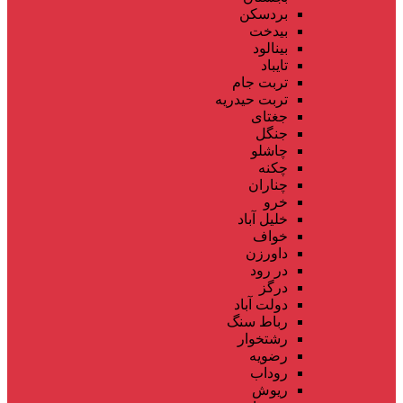
بردسکن
بیدخت
بینالود
تایباد
تربت جام
تربت حیدریه
جغتای
جنگل
چاشلو
چکنه
چناران
خرو
خلیل آباد
خواف
داورزن
در رود
درگز
دولت آباد
رباط سنگ
رشتخوار
رضویه
روداب
ریوش