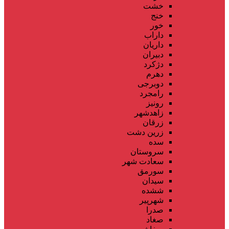
خشت
خنج
خور
داراب
داریان
دبیران
دژکرد
دهرم
دوبرجی
رامجرد
رونیز
زاهدشهر
زرقان
زرین دشت
سده
سروستان
سعادت شهر
سورمق
سیدان
ششده
شهرپیر
صدرا
صغاد