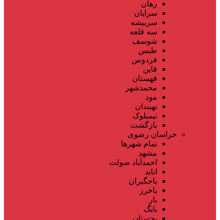
زهان
سرایان
سربیشه
سه قلعه
شوسف
طبس
فردوس
قاین
قهستان
محمدشهر
مود
نهبندان
نیمبلوک
بازگشت
خراسان رضوی
تمام شهر‌ها
مشهد
احمدآباد صولت
انابد
باجگیران
باخرز
بار
بایگ
بجستان