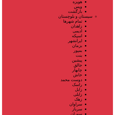
هویزه
ویس
بازگشت
سیستان و بلوچستان
تمام شهر‌ها
زاهدان
ادیمی
اسپکه
ایرانشهر
بزمان
بمپور
بنت
پیشین
جالق
چابهار
خاش
دوست محمد
راسک
زابل
زابلی
زهک
سراوان
سرباز
سوران