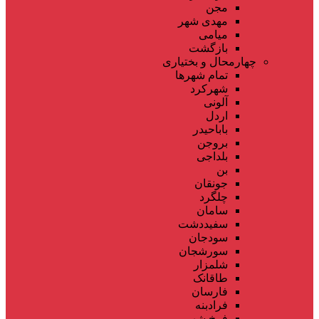
مجن
مهدی شهر
میامی
بازگشت
چهارمحال و بختیاری
تمام شهر‌ها
شهرکرد
آلونی
اردل
باباحیدر
بروجن
بلداجی
بن
جونقان
چلگرد
سامان
سفیددشت
سودجان
سورشجان
شلمزار
طاقانک
فارسان
فرادبنه
فرخ شهر