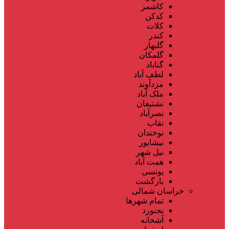
کاشمر
کدکن
کلات
کندر
گلبهار
گلمکان
گناباد
لطف آباد
مزدآوند
ملک آباد
نشتیفان
نصرآباد
نقاب
نوخندان
نیشابور
نیل شهر
همت آباد
یونسی
بازگشت
خراسان شمالی
تمام شهر‌ها
بجنورد
آشخانه