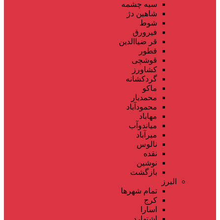
سیه چشمه
شاهین دژ
شوط
فیرورق
قر ضیاالدین
قطور
قوشچی
کشاورز
گردکشانه
ماکو
محمدیار
محمودآباد
مهاباد
میاندوآب
میرآباد
نالوس
نقده
نوشین
بازگشت
البرز
تمام شهر‌ها
کرج
اسارا
اشتهارد