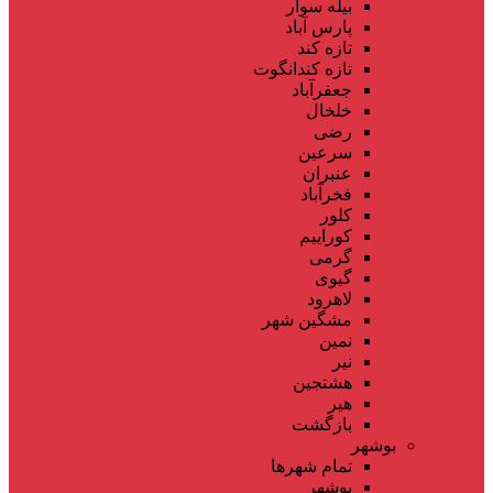
بیله سوار
پارس آباد
تازه کند
تازه کندانگوت
جعفرآباد
خلخال
رضی
سرعین
عنبران
فخرآباد
کلور
کوراییم
گرمی
گیوی
لاهرود
مشگین شهر
نمین
نیر
هشتجین
هیر
بازگشت
بوشهر
تمام شهر‌ها
بوشهر