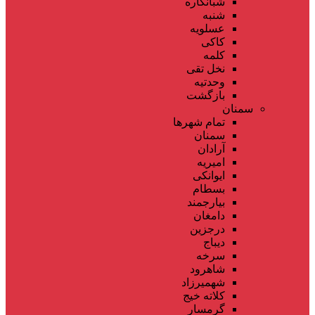
شبانکاره
شنبه
عسلویه
کاکی
کلمه
نخل تقی
وحدتیه
بازگشت
سمنان
تمام شهر‌ها
سمنان
آرادان
امیریه
ایوانکی
بسطام
بیارجمند
دامغان
درجزین
دیباج
سرخه
شاهرود
شهمیرزاد
کلاته خیج
گرمسار