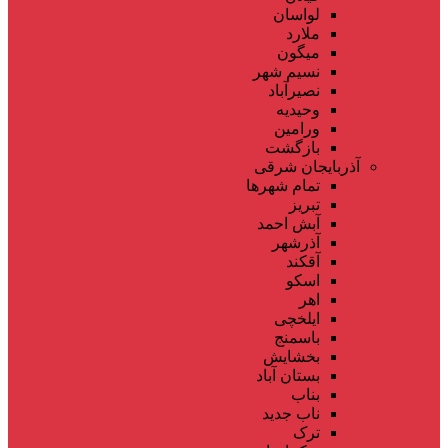
لواسان
ملارد
میگون
نسیم شهر
نصیرآباد
وحیدیه
ورامین
بازگشت
آذربایجان شرقی
تمام شهر‌ها
تبریز
آبش احمد
آذرشهر
آقکند
اسکو
اهر
ایلخچی
باسمنج
بخشایش
بستان آباد
بناب
ناب جدید
ترک