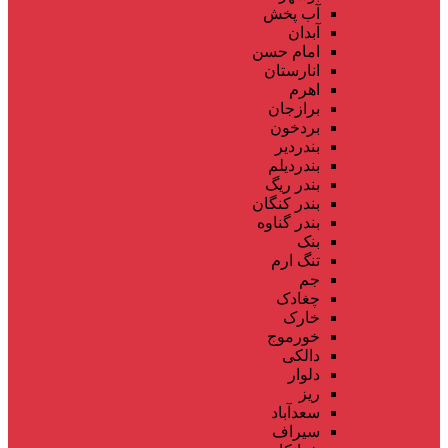
آب پخش
آبدان
امام حسن
انارستان
اهرم
برازجان
بردخون
بندردیر
بندردیلم
بندر ریگ
بندر کنگان
بندر گناوه
بنک
تنگ ارم
جم
چغادک
خارک
خورموج
دالکی
دلوار
ریز
سعدآباد
سیراف