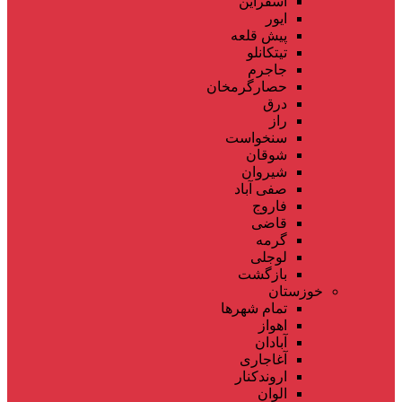
اسفراین
ایور
پیش قلعه
تیتکانلو
جاجرم
حصارگرمخان
درق
راز
سنخواست
شوقان
شیروان
صفی آباد
فاروج
قاضی
گرمه
لوجلی
بازگشت
خوزستان
تمام شهر‌ها
اهواز
آبادان
آغاجاری
اروندکنار
الوان