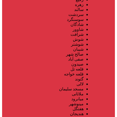
زهره
سالند
سردشت
سوسنگرد
شادگان
شاوور
شرافت
شوش
شوشتر
شیبان
صالح شهر
صفی آباد
صیدون
قلعه تل
قلعه خواجه
گتوند
لالی
مسجد سلیمان
ملاثانی
میانرود
مینوشهر
هفتگل
هندیجان