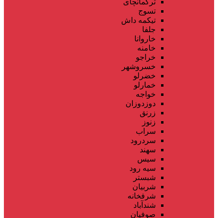
ترکمانچای
تسوج
تیکمه داش
جلفا
خاروانا
خامنه
خراجو
خسروشهر
خضرلو
خمارلو
خواجه
دوزدوزان
زرنق
زنوز
سراب
سردرود
سهند
سیس
سیه رود
شبستر
شربیان
شرفخانه
شندآباد
صوفیان