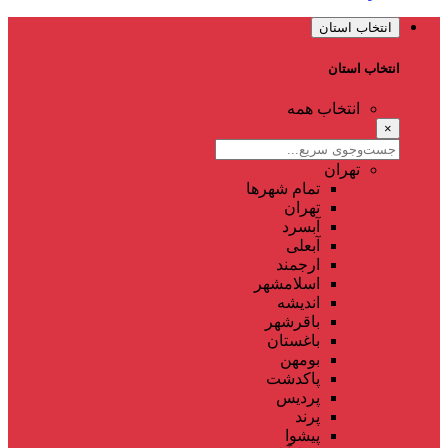
انتخاب استان
انتخاب استان
انتخاب همه
×
تهران
تمام شهر‌ها
تهران
آبسرد
آبعلی
ارجمند
اسلامشهر
اندیشه
باقرشهر
باغستان
بومهن
پاکدشت
پردیس
پرند
پیشوا