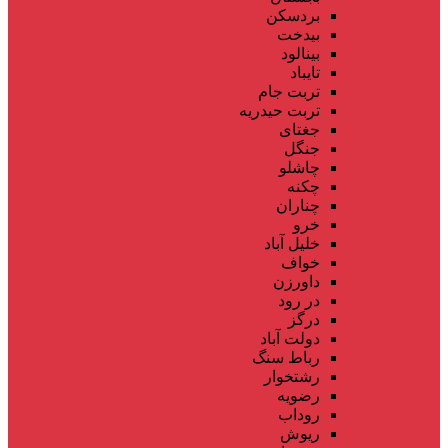
بردسکن
بیدخت
بینالود
تایباد
تربت جام
تربت حیدریه
جغتای
جنگل
چاشلو
چکنه
چناران
خرو
خلیل آباد
خواف
داورزن
در رود
درگز
دولت آباد
رباط سنگ
رشتخوار
رضویه
روداب
ریوش