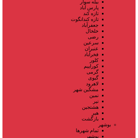
بیله سوار
پارس آباد
تازه کند
تازه کندانگوت
جعفرآباد
خلخال
رضی
سرعین
عنبران
فخرآباد
کلور
کوراییم
گرمی
گیوی
لاهرود
مشگین شهر
نمین
نیر
هشتجین
هیر
بازگشت
بوشهر
تمام شهر‌ها
بوشهر