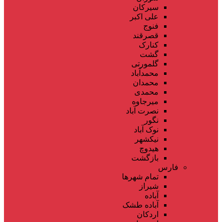
سیرکان
علی اکبر
فنوج
قصرقند
کنارک
گشت
گلمورتی
محمدآباد
محمدان
محمدی
میرجاوه
نصرت آباد
نگور
نوک آباد
نیکشهر
هیدوچ
بازگشت
فارس
تمام شهر‌ها
شیراز
آباده
آباده طشک
اردکان