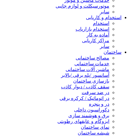
خدمات ماشین و موتور
موتورسیکلت و لوازم جانبی
سایر
استخدام و کاریابی
استخدام
استخدام بازاریاب
آماده به کار
مراکز کاریابی
سایر
ساختمان
مصالح ساختمانی
خدمات ساختمانی
ماشین آلات ساختمانی
آسانسور /پله برقی /بالابر
بازسازی ساختمان
سقف کاذب / دیوار کاذب
در ضد سرقت
در اتوماتیک / کرکره برقی
در و پنجره
دکوراسیون داخلی
برق و هوشمند سازی
ایزوگام و عایقهای رطوبتی
نمای ساختمان
شیشه ساختمان