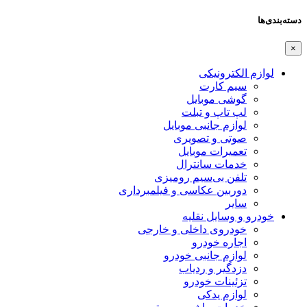
دسته‌بندی‌ها
×
لوازم الکترونیکی
سیم کارت
گوشی موبایل
لپ تاپ و تبلت
لوازم جانبی موبایل
صوتی و تصویری
تعمیرات موبایل
خدمات سانترال
تلفن بی‌سیم رومیزی
دوربین عکاسی و فیلمبرداری
سایر
خودرو و وسایل نقلیه
خودروی داخلی و خارجی
اجاره خودرو
لوازم جانبی خودرو
دزدگیر و ردیاب
تزئینات خودرو
لوازم یدکی