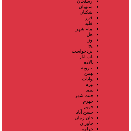
ارسنجان
استهبان
اشکنان
افزر
اقلید
امام شهر
اهل
اوز
ایج
ایزدخواست
باب انار
بالاده
بنارویه
بهمن
بوانات
بیرم
بیضا
جنت شهر
جهرم
جویم
حسن آباد
خان زنیان
خاوران
خرامه