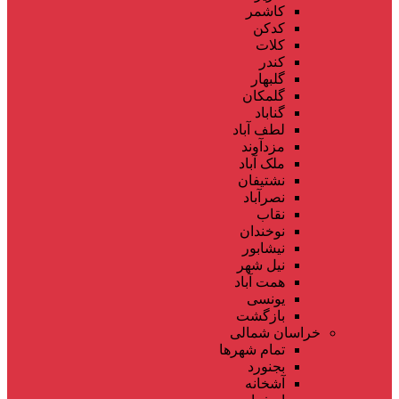
کاشمر
کدکن
کلات
کندر
گلبهار
گلمکان
گناباد
لطف آباد
مزدآوند
ملک آباد
نشتیفان
نصرآباد
نقاب
نوخندان
نیشابور
نیل شهر
همت آباد
یونسی
بازگشت
خراسان شمالی
تمام شهر‌ها
بجنورد
آشخانه