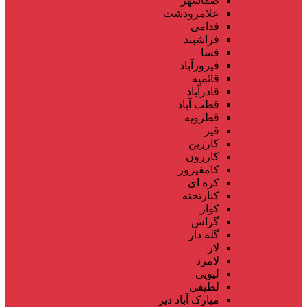
صفاشهر
علامرودشت
فدامی
فراشبند
فسا
فیروزآباد
قائمیه
قادرآباد
قطب آباد
قطرویه
قیر
کارزین
کازرون
کامفیروز
کره ای
کنارتخته
کوار
گراش
گله دار
لار
لامرد
لپویی
لطیفی
مبارک آباد دیز