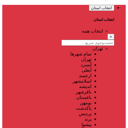
انتخاب استان
انتخاب استان
انتخاب همه
×
تهران
تمام شهر‌ها
تهران
آبسرد
آبعلی
ارجمند
اسلامشهر
اندیشه
باقرشهر
باغستان
بومهن
پاکدشت
پردیس
پرند
پیشوا