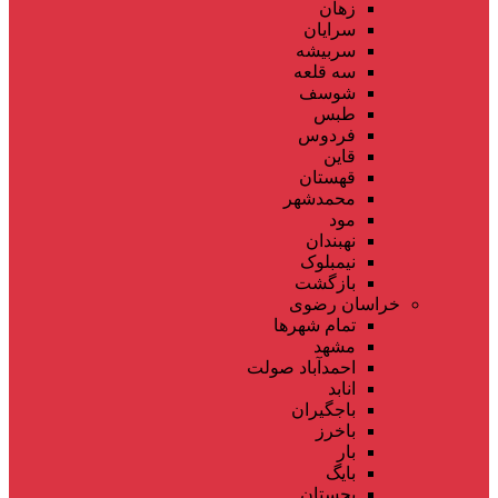
زهان
سرایان
سربیشه
سه قلعه
شوسف
طبس
فردوس
قاین
قهستان
محمدشهر
مود
نهبندان
نیمبلوک
بازگشت
خراسان رضوی
تمام شهر‌ها
مشهد
احمدآباد صولت
انابد
باجگیران
باخرز
بار
بایگ
بجستان