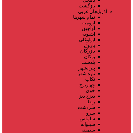
یامچی
بازگشت
آذربایجان غربی
تمام شهر‌ها
ارومیه
آواجیق
اشنویه
ایواوغلی
باروق
بازرگان
بوکان
پلدشت
پیرانشهر
تازه شهر
تکاب
چهاربرج
خوی
دیزج دیز
ربط
سردشت
سرو
سلماس
سیلوانه
سیمینه