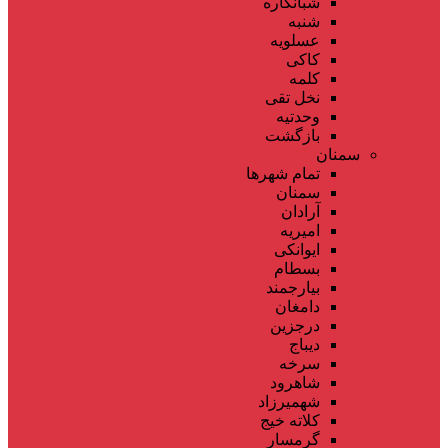
شبانکاره
شنبه
عسلویه
کاکی
کلمه
نخل تقی
وحدتیه
بازگشت
سمنان
تمام شهر‌ها
سمنان
آرادان
امیریه
ایوانکی
بسطام
بیارجمند
دامغان
درجزین
دیباج
سرخه
شاهرود
شهمیرزاد
کلاته خیج
گرمسار