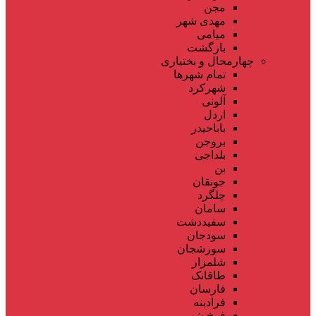
مجن
مهدی شهر
میامی
بازگشت
چهارمحال و بختیاری
تمام شهر‌ها
شهرکرد
آلونی
اردل
باباحیدر
بروجن
بلداجی
بن
جونقان
چلگرد
سامان
سفیددشت
سودجان
سورشجان
شلمزار
طاقانک
فارسان
فرادبنه
فرخ شهر