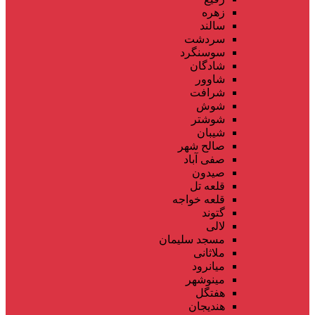
زهره
سالند
سردشت
سوسنگرد
شادگان
شاوور
شرافت
شوش
شوشتر
شیبان
صالح شهر
صفی آباد
صیدون
قلعه تل
قلعه خواجه
گتوند
لالی
مسجد سلیمان
ملاثانی
میانرود
مینوشهر
هفتگل
هندیجان