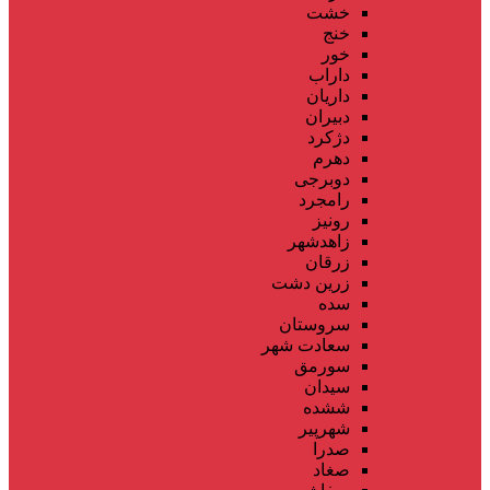
خشت
خنج
خور
داراب
داریان
دبیران
دژکرد
دهرم
دوبرجی
رامجرد
رونیز
زاهدشهر
زرقان
زرین دشت
سده
سروستان
سعادت شهر
سورمق
سیدان
ششده
شهرپیر
صدرا
صغاد