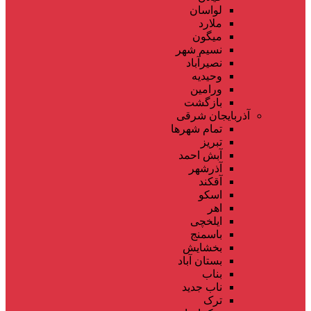
لواسان
ملارد
میگون
نسیم شهر
نصیرآباد
وحیدیه
ورامین
بازگشت
آذربایجان شرقی
تمام شهر‌ها
تبریز
آبش احمد
آذرشهر
آقکند
اسکو
اهر
ایلخچی
باسمنج
بخشایش
بستان آباد
بناب
ناب جدید
ترک