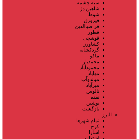
سیه چشمه
شاهین دژ
شوط
فیرورق
قر ضیاالدین
قطور
قوشچی
کشاورز
گردکشانه
ماکو
محمدیار
محمودآباد
مهاباد
میاندوآب
میرآباد
نالوس
نقده
نوشین
بازگشت
البرز
تمام شهر‌ها
کرج
اسارا
اشتهارد