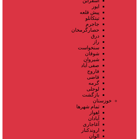
اسفراین
ایور
پیش قلعه
تیتکانلو
جاجرم
حصارگرمخان
درق
راز
سنخواست
شوقان
شیروان
صفی آباد
فاروج
قاضی
گرمه
لوجلی
بازگشت
خوزستان
تمام شهر‌ها
اهواز
آبادان
آغاجاری
اروندکنار
الوان