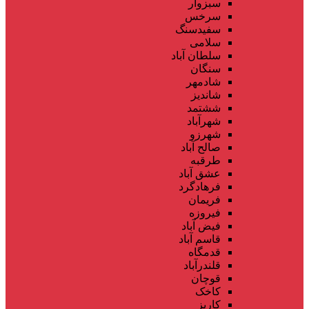
سبزوار
سرخس
سفیدسنگ
سلامی
سلطان آباد
سنگان
شادمهر
شاندیز
ششتمد
شهرآباد
شهرزو
صالح آباد
طرقبه
عشق آباد
فرهادگرد
فریمان
فیروزه
فیض آباد
قاسم آباد
قدمگاه
قلندرآباد
قوچان
کاخک
کاریز