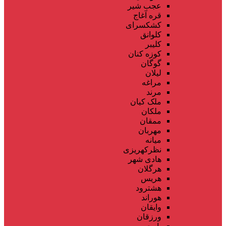
عجب شیر
قره آغاج
کشکسرای
کلوانق
کلیبر
کوزه کنان
گوگان
لیلان
مراغه
مرند
ملک کیان
ملکان
ممقان
مهربان
میانه
نظرکهریزی
هادی شهر
هرگلان
هریس
هشترود
هوراند
وایقان
ورزقان