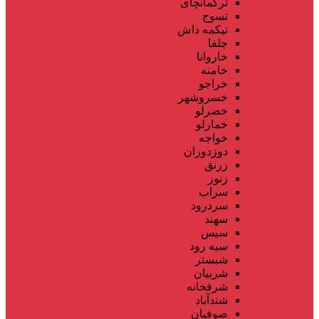
ترکمانچای
تسوج
تیکمه داش
جلفا
خاروانا
خامنه
خراجو
خسروشهر
خضرلو
خمارلو
خواجه
دوزدوزان
زرنق
زنوز
سراب
سردرود
سهند
سیس
سیه رود
شبستر
شربیان
شرفخانه
شندآباد
صوفیان