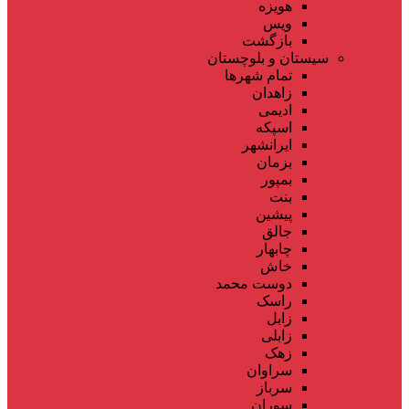
هویزه
ویس
بازگشت
سیستان و بلوچستان
تمام شهر‌ها
زاهدان
ادیمی
اسپکه
ایرانشهر
بزمان
بمپور
بنت
پیشین
جالق
چابهار
خاش
دوست محمد
راسک
زابل
زابلی
زهک
سراوان
سرباز
سوران