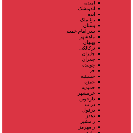
امیدیه
اندیمشک
ایذه
باغ ملک
بستان
بندر امام خمینی
ماهشهر
بهبهان
ترکالکی
جایزان
چمران
چوبیده
حر
حسینیه
حمزه
حمیدیه
خرمشهر
دارخوین
دزآب
دزفول
دهدز
رامشیر
رامهرمز
رفیع