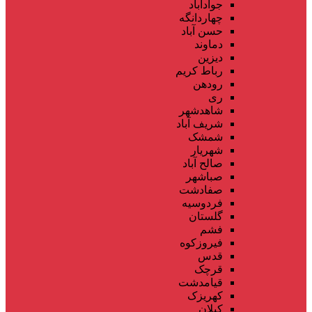
جوادآباد
چهاردانگه
حسن آباد
دماوند
دیزین
رباط کریم
رودهن
ری
شاهدشهر
شریف آباد
شمشک
شهریار
صالح آباد
صباشهر
صفادشت
فردوسیه
گلستان
فشم
فیروزکوه
قدس
قرچک
قیامدشت
کهریزک
کیلان