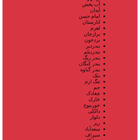
آب پخش
آبدان
امام حسن
انارستان
اهرم
برازجان
بردخون
بندردیر
بندردیلم
بندر ریگ
بندر کنگان
بندر گناوه
بنک
تنگ ارم
جم
چغادک
خارک
خورموج
دالکی
دلوار
ریز
سعدآباد
سیراف