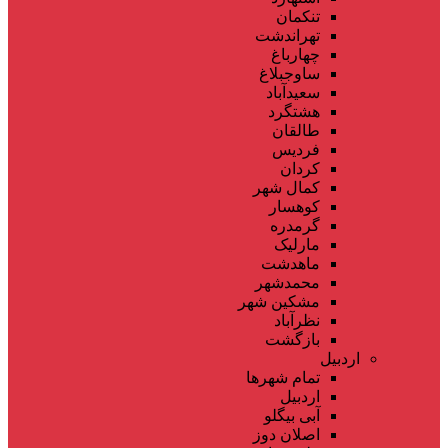
تنکمان
تهراندشت
چهارباغ
ساوجبلاغ
سعیدآباد
هشتگرد
طالقان
فردیس
کردان
کمال شهر
کوهسار
گرمدره
مارلیک
ماهدشت
محمدشهر
مشکین شهر
نظرآباد
بازگشت
اردبیل
تمام شهر‌ها
اردبیل
آبی بیگلو
اصلان دوز