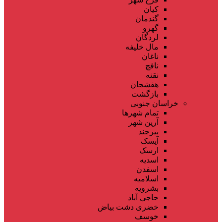
کیان
گندمان
گهرو
لردگان
مال خلیفه
ناغان
نافچ
نقنه
هفشجان
بازگشت
خراسان جنوبی
تمام شهر‌ها
آرین شهر
بیرجند
آیسک
ارسک
اسدیه
اسفدن
اسلامیه
بشرویه
حاجی آباد
خضری دشت بیاض
خوسف