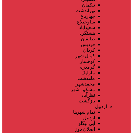
تنکمان
تهراندشت
چهارباغ
ساوجبلاغ
سعیدآباد
هشتگرد
طالقان
فردیس
کردان
کمال شهر
کوهسار
گرمدره
مارلیک
ماهدشت
محمدشهر
مشکین شهر
نظرآباد
بازگشت
اردبیل
تمام شهر‌ها
اردبیل
آبی بیگلو
اصلان دوز