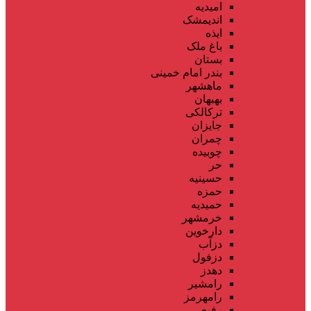
امیدیه
اندیمشک
ایذه
باغ ملک
بستان
بندر امام خمینی
ماهشهر
بهبهان
ترکالکی
جایزان
چمران
چوبیده
حر
حسینیه
حمزه
حمیدیه
خرمشهر
دارخوین
دزآب
دزفول
دهدز
رامشیر
رامهرمز
رفیع