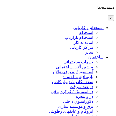
دسته‌بندی‌ها
×
استخدام و کاریابی
استخدام
استخدام بازاریاب
آماده به کار
مراکز کاریابی
سایر
ساختمان
خدمات ساختمانی
ماشین آلات ساختمانی
آسانسور /پله برقی /بالابر
بازسازی ساختمان
سقف کاذب / دیوار کاذب
در ضد سرقت
در اتوماتیک / کرکره برقی
در و پنجره
دکوراسیون داخلی
برق و هوشمند سازی
ایزوگام و عایقهای رطوبتی