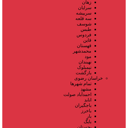
زهان
سرایان
سربیشه
سه قلعه
شوسف
طبس
فردوس
قاین
قهستان
محمدشهر
مود
نهبندان
نیمبلوک
بازگشت
خراسان رضوی
تمام شهر‌ها
مشهد
احمدآباد صولت
انابد
باجگیران
باخرز
بار
بایگ
بجستان