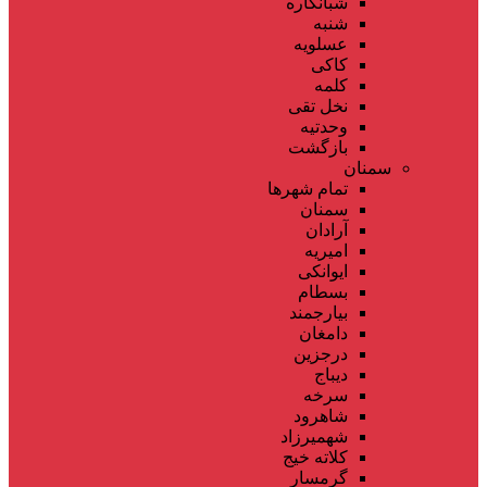
شبانکاره
شنبه
عسلویه
کاکی
کلمه
نخل تقی
وحدتیه
بازگشت
سمنان
تمام شهر‌ها
سمنان
آرادان
امیریه
ایوانکی
بسطام
بیارجمند
دامغان
درجزین
دیباج
سرخه
شاهرود
شهمیرزاد
کلاته خیج
گرمسار