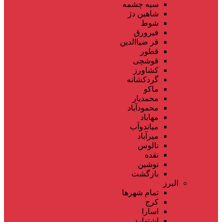
سیه چشمه
شاهین دژ
شوط
فیرورق
قر ضیاالدین
قطور
قوشچی
کشاورز
گردکشانه
ماکو
محمدیار
محمودآباد
مهاباد
میاندوآب
میرآباد
نالوس
نقده
نوشین
بازگشت
البرز
تمام شهر‌ها
کرج
اسارا
اشتهارد