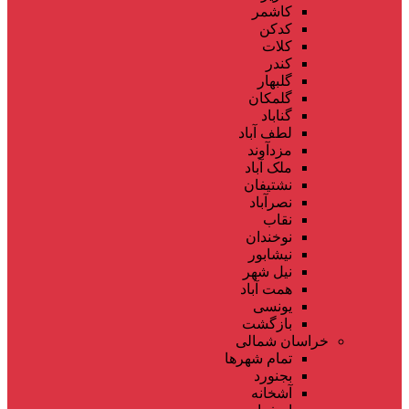
کاشمر
کدکن
کلات
کندر
گلبهار
گلمکان
گناباد
لطف آباد
مزدآوند
ملک آباد
نشتیفان
نصرآباد
نقاب
نوخندان
نیشابور
نیل شهر
همت آباد
یونسی
بازگشت
خراسان شمالی
تمام شهر‌ها
بجنورد
آشخانه