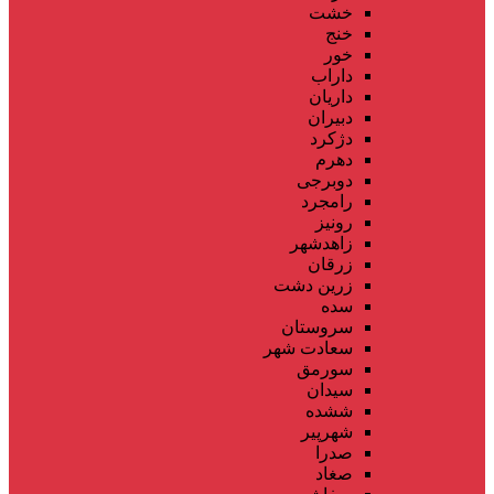
خشت
خنج
خور
داراب
داریان
دبیران
دژکرد
دهرم
دوبرجی
رامجرد
رونیز
زاهدشهر
زرقان
زرین دشت
سده
سروستان
سعادت شهر
سورمق
سیدان
ششده
شهرپیر
صدرا
صغاد