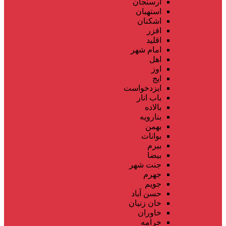
ارسنجان
استهبان
اشکنان
افزر
اقلید
امام شهر
اهل
اوز
ایج
ایزدخواست
باب انار
بالاده
بنارویه
بهمن
بوانات
بیرم
بیضا
جنت شهر
جهرم
جویم
حسن آباد
خان زنیان
خاوران
خرامه