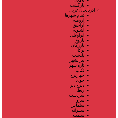
یامچی
بازگشت
آذربایجان غربی
تمام شهر‌ها
ارومیه
آواجیق
اشنویه
ایواوغلی
باروق
بازرگان
بوکان
پلدشت
پیرانشهر
تازه شهر
تکاب
چهاربرج
خوی
دیزج دیز
ربط
سردشت
سرو
سلماس
سیلوانه
سیمینه