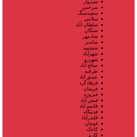
سبزوار
سرخس
سفیدسنگ
سلامی
سلطان آباد
سنگان
شادمهر
شاندیز
ششتمد
شهرآباد
شهرزو
صالح آباد
طرقبه
عشق آباد
فرهادگرد
فریمان
فیروزه
فیض آباد
قاسم آباد
قدمگاه
قلندرآباد
قوچان
کاخک
کاریز