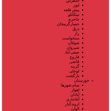
اسفراین
ایور
پیش قلعه
تیتکانلو
جاجرم
حصارگرمخان
درق
راز
سنخواست
شوقان
شیروان
صفی آباد
فاروج
قاضی
گرمه
لوجلی
بازگشت
خوزستان
تمام شهر‌ها
اهواز
آبادان
آغاجاری
اروندکنار
الوان