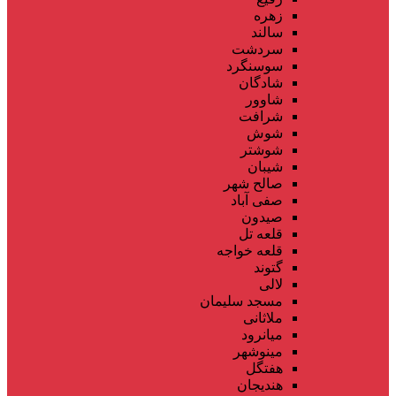
زهره
سالند
سردشت
سوسنگرد
شادگان
شاوور
شرافت
شوش
شوشتر
شیبان
صالح شهر
صفی آباد
صیدون
قلعه تل
قلعه خواجه
گتوند
لالی
مسجد سلیمان
ملاثانی
میانرود
مینوشهر
هفتگل
هندیجان