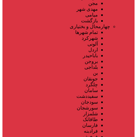
مجن
مهدی شهر
میامی
بازگشت
چهارمحال و بختیاری
تمام شهر‌ها
شهرکرد
آلونی
اردل
باباحیدر
بروجن
بلداجی
بن
جونقان
چلگرد
سامان
سفیددشت
سودجان
سورشجان
شلمزار
طاقانک
فارسان
فرادبنه
فرخ شهر