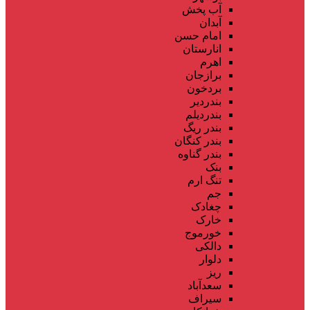
آب پخش
آبدان
امام حسن
انارستان
اهرم
برازجان
بردخون
بندردیر
بندردیلم
بندر ریگ
بندر کنگان
بندر گناوه
بنک
تنگ ارم
جم
چغادک
خارک
خورموج
دالکی
دلوار
ریز
سعدآباد
سیراف