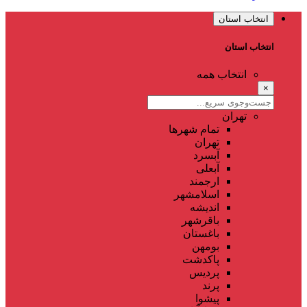
انتخاب استان
انتخاب استان
انتخاب همه
×
تهران
تمام شهر‌ها
تهران
آبسرد
آبعلی
ارجمند
اسلامشهر
اندیشه
باقرشهر
باغستان
بومهن
پاکدشت
پردیس
پرند
پیشوا