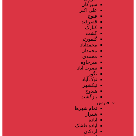
سیرکان
علی اکبر
فنوج
قصرقند
کنارک
گشت
گلمورتی
محمدآباد
محمدان
محمدی
میرجاوه
نصرت آباد
نگور
نوک آباد
نیکشهر
هیدوچ
بازگشت
فارس
تمام شهر‌ها
شیراز
آباده
آباده طشک
اردکان