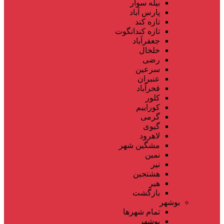
بیله سوار
پارس آباد
تازه کند
تازه کندانگوت
جعفرآباد
خلخال
رضی
سرعین
عنبران
فخرآباد
کلور
کوراییم
گرمی
گیوی
لاهرود
مشگین شهر
نمین
نیر
هشتجین
هیر
بازگشت
بوشهر
تمام شهر‌ها
بوشهر