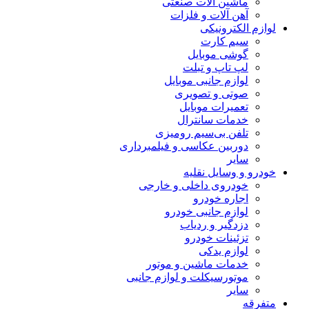
ماشین آلات صنعتی
آهن آلات و فلزات
لوازم الکترونیکی
سیم کارت
گوشی موبایل
لپ تاپ و تبلت
لوازم جانبی موبایل
صوتی و تصویری
تعمیرات موبایل
خدمات سانترال
تلفن بی‌سیم رومیزی
دوربین عکاسی و فیلمبرداری
سایر
خودرو و وسایل نقلیه
خودروی داخلی و خارجی
اجاره خودرو
لوازم جانبی خودرو
دزدگیر و ردیاب
تزئینات خودرو
لوازم یدکی
خدمات ماشین و موتور
موتورسیکلت و لوازم جانبی
سایر
متفرقه