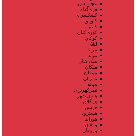
عجب شیر
قره آغاج
کشکسرای
کلوانق
کلیبر
کوزه کنان
گوگان
لیلان
مراغه
مرند
ملک کیان
ملکان
ممقان
مهربان
میانه
نظرکهریزی
هادی شهر
هرگلان
هریس
هشترود
هوراند
وایقان
ورزقان