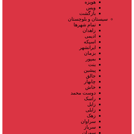
هویزه
ویس
بازگشت
سیستان و بلوچستان
تمام شهر‌ها
زاهدان
ادیمی
اسپکه
ایرانشهر
بزمان
بمپور
بنت
پیشین
جالق
چابهار
خاش
دوست محمد
راسک
زابل
زابلی
زهک
سراوان
سرباز
سوران