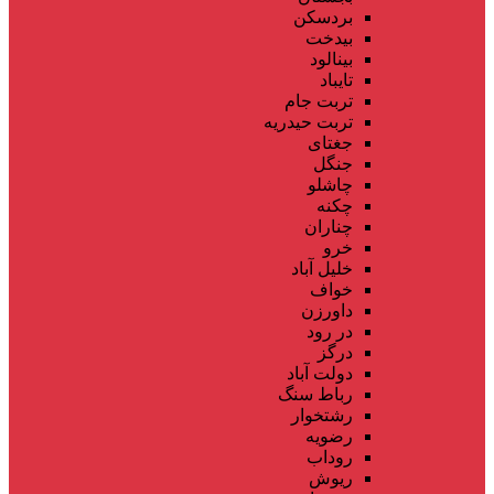
بردسکن
بیدخت
بینالود
تایباد
تربت جام
تربت حیدریه
جغتای
جنگل
چاشلو
چکنه
چناران
خرو
خلیل آباد
خواف
داورزن
در رود
درگز
دولت آباد
رباط سنگ
رشتخوار
رضویه
روداب
ریوش