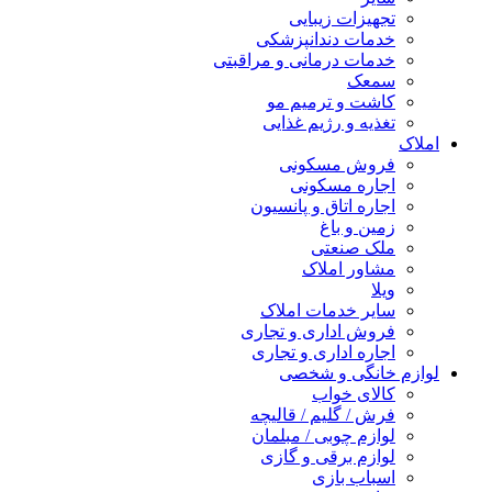
تجهیزات زیبایی
خدمات دندانپزشکی
خدمات درمانی و مراقبتی
سمعک
کاشت و ترمیم مو
تغذیه و رژیم غذایی
املاک
فروش مسکونی
اجاره مسکونی
اجاره اتاق و پانسیون
زمین و باغ
ملک صنعتی
مشاور املاک
ویلا
سایر خدمات املاک
فروش اداری و تجاری
اجاره اداری و تجاری
لوازم خانگی و شخصی
کالای خواب
فرش / گلیم / قالیچه
لوازم چوبی / مبلمان
لوازم برقی و گازی
اسباب بازی