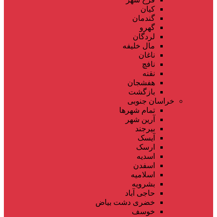
کیان
گندمان
گهرو
لردگان
مال خلیفه
ناغان
نافچ
نقنه
هفشجان
بازگشت
خراسان جنوبی
تمام شهر‌ها
آرین شهر
بیرجند
آیسک
ارسک
اسدیه
اسفدن
اسلامیه
بشرویه
حاجی آباد
خضری دشت بیاض
خوسف