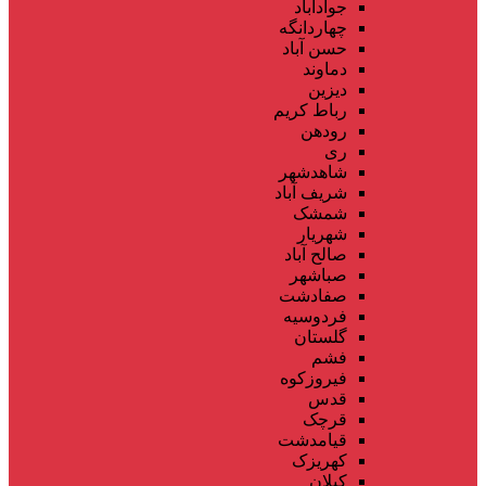
جوادآباد
چهاردانگه
حسن آباد
دماوند
دیزین
رباط کریم
رودهن
ری
شاهدشهر
شریف آباد
شمشک
شهریار
صالح آباد
صباشهر
صفادشت
فردوسیه
گلستان
فشم
فیروزکوه
قدس
قرچک
قیامدشت
کهریزک
کیلان