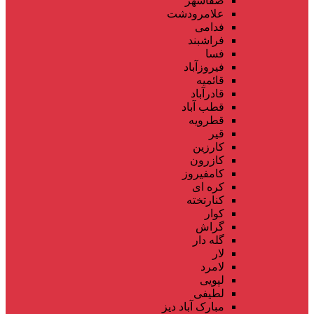
صفاشهر
علامرودشت
فدامی
فراشبند
فسا
فیروزآباد
قائمیه
قادرآباد
قطب آباد
قطرویه
قیر
کارزین
کازرون
کامفیروز
کره ای
کنارتخته
کوار
گراش
گله دار
لار
لامرد
لپویی
لطیفی
مبارک آباد دیز