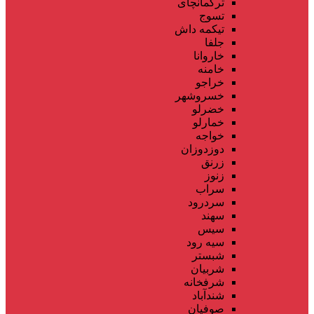
ترکمانچای
تسوج
تیکمه داش
جلفا
خاروانا
خامنه
خراجو
خسروشهر
خضرلو
خمارلو
خواجه
دوزدوزان
زرنق
زنوز
سراب
سردرود
سهند
سیس
سیه رود
شبستر
شربیان
شرفخانه
شندآباد
صوفیان