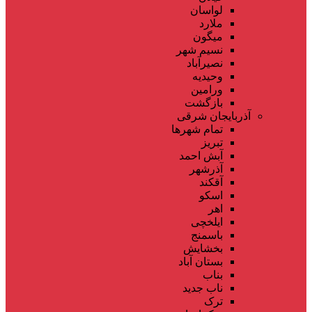
لواسان
ملارد
میگون
نسیم شهر
نصیرآباد
وحیدیه
ورامین
بازگشت
آذربایجان شرقی
تمام شهر‌ها
تبریز
آبش احمد
آذرشهر
آقکند
اسکو
اهر
ایلخچی
باسمنج
بخشایش
بستان آباد
بناب
ناب جدید
ترک