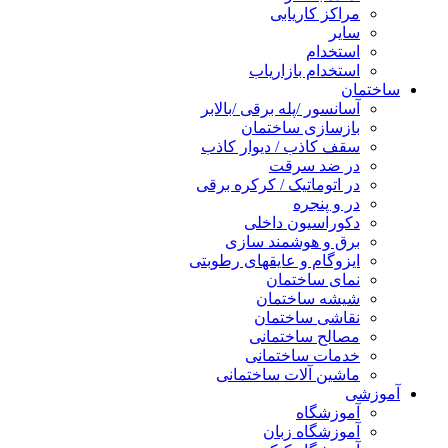
مراکز کاریابی
سایر
استخدام
استخدام بازاریاب
ساختمان
آسانسور /پله برقی /بالابر
بازسازی ساختمان
سقف کاذب / دیوار کاذب
در ضد سرقت
در اتوماتیک / کرکره برقی
در و پنجره
دکوراسیون داخلی
برق و هوشمند سازی
ایزوگام و عایقهای رطوبتی
نمای ساختمان
شیشه ساختمان
نقاشی ساختمان
مصالح ساختمانی
خدمات ساختمانی
ماشین آلات ساختمانی
آموزشی
آموزشگاه
آموزشگاه زبان