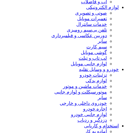
آب و فاضلاب
لوازم الکترونیکی
صوتی و تصویری
تعمیرات موبایل
خدمات سانترال
تلفن بی‌سیم رومیزی
دوربین عکاسی و فیلمبرداری
سایر
سیم کارت
گوشی موبایل
لپ تاپ و تبلت
لوازم جانبی موبایل
خودرو و وسایل نقلیه
تزئینات خودرو
لوازم یدکی
خدمات ماشین و موتور
موتورسیکلت و لوازم جانبی
سایر
خودروی داخلی و خارجی
اجاره خودرو
لوازم جانبی خودرو
دزدگیر و ردیاب
استخدام و کاریابی
آماده به کار