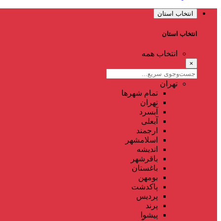
انتخاب استان
انتخاب استان
انتخاب همه
×
تهران
تمام شهر‌ها
تهران
آبسرد
آبعلی
ارجمند
اسلامشهر
اندیشه
باقرشهر
باغستان
بومهن
پاکدشت
پردیس
پرند
پیشوا