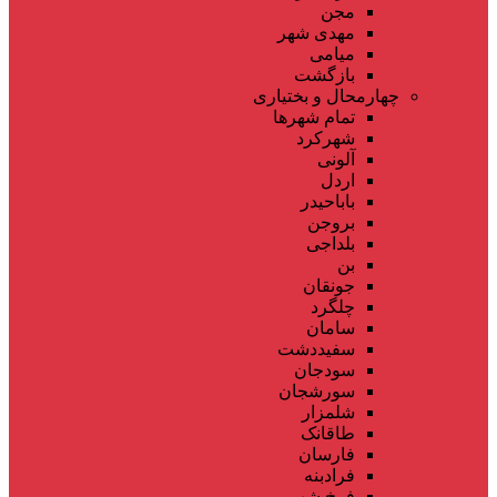
مجن
مهدی شهر
میامی
بازگشت
چهارمحال و بختیاری
تمام شهر‌ها
شهرکرد
آلونی
اردل
باباحیدر
بروجن
بلداجی
بن
جونقان
چلگرد
سامان
سفیددشت
سودجان
سورشجان
شلمزار
طاقانک
فارسان
فرادبنه
فرخ شهر