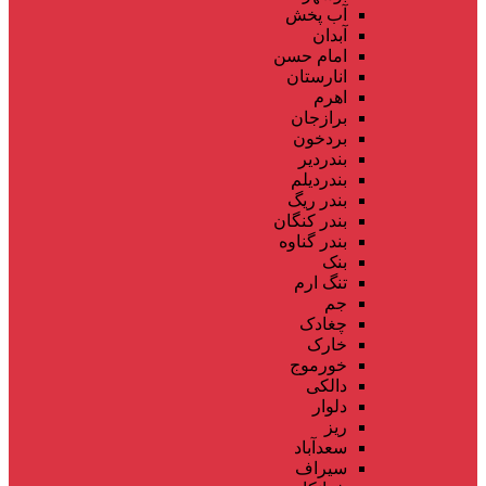
آب پخش
آبدان
امام حسن
انارستان
اهرم
برازجان
بردخون
بندردیر
بندردیلم
بندر ریگ
بندر کنگان
بندر گناوه
بنک
تنگ ارم
جم
چغادک
خارک
خورموج
دالکی
دلوار
ریز
سعدآباد
سیراف