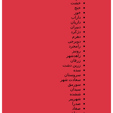
خشت
خنج
خور
داراب
داریان
دبیران
دژکرد
دهرم
دوبرجی
رامجرد
رونیز
زاهدشهر
زرقان
زرین دشت
سده
سروستان
سعادت شهر
سورمق
سیدان
ششده
شهرپیر
صدرا
صغاد