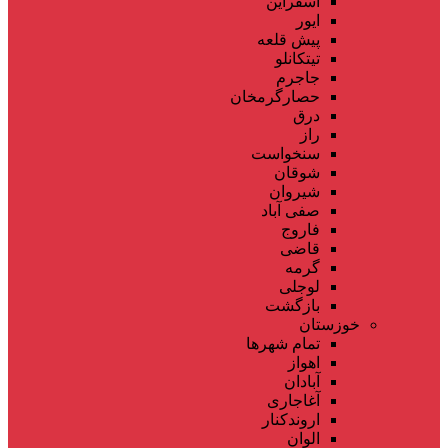
اسفراین
ایور
پیش قلعه
تیتکانلو
جاجرم
حصارگرمخان
درق
راز
سنخواست
شوقان
شیروان
صفی آباد
فاروج
قاضی
گرمه
لوجلی
بازگشت
خوزستان
تمام شهر‌ها
اهواز
آبادان
آغاجاری
اروندکنار
الوان