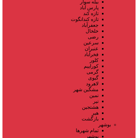
بیله سوار
پارس آباد
تازه کند
تازه کندانگوت
جعفرآباد
خلخال
رضی
سرعین
عنبران
فخرآباد
کلور
کوراییم
گرمی
گیوی
لاهرود
مشگین شهر
نمین
نیر
هشتجین
هیر
بازگشت
بوشهر
تمام شهر‌ها
بوشهر