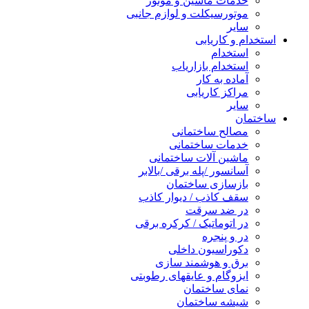
خدمات ماشین و موتور
موتورسیکلت و لوازم جانبی
سایر
استخدام و کاریابی
استخدام
استخدام بازاریاب
آماده به کار
مراکز کاریابی
سایر
ساختمان
مصالح ساختمانی
خدمات ساختمانی
ماشین آلات ساختمانی
آسانسور /پله برقی /بالابر
بازسازی ساختمان
سقف کاذب / دیوار کاذب
در ضد سرقت
در اتوماتیک / کرکره برقی
در و پنجره
دکوراسیون داخلی
برق و هوشمند سازی
ایزوگام و عایقهای رطوبتی
نمای ساختمان
شیشه ساختمان