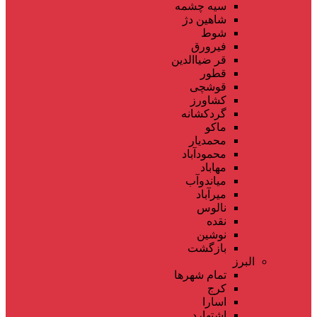
سیه چشمه
شاهین دژ
شوط
فیرورق
قر ضیاالدین
قطور
قوشچی
کشاورز
گردکشانه
ماکو
محمدیار
محمودآباد
مهاباد
میاندوآب
میرآباد
نالوس
نقده
نوشین
بازگشت
البرز
تمام شهر‌ها
کرج
اسارا
اشتهارد