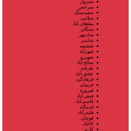
سبزوار
سرخس
سفیدسنگ
سلامی
سلطان آباد
سنگان
شادمهر
شاندیز
ششتمد
شهرآباد
شهرزو
صالح آباد
طرقبه
عشق آباد
فرهادگرد
فریمان
فیروزه
فیض آباد
قاسم آباد
قدمگاه
قلندرآباد
قوچان
کاخک
کاریز