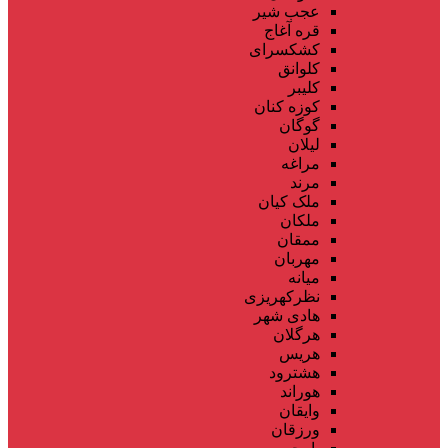
عجب شیر
قره آغاج
کشکسرای
کلوانق
کلیبر
کوزه کنان
گوگان
لیلان
مراغه
مرند
ملک کیان
ملکان
ممقان
مهربان
میانه
نظرکهریزی
هادی شهر
هرگلان
هریس
هشترود
هوراند
وایقان
ورزقان