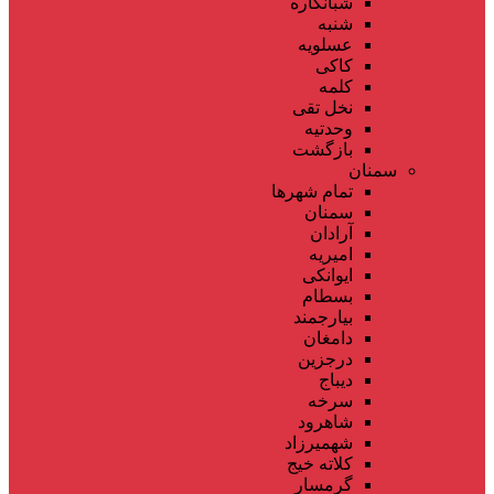
شبانکاره
شنبه
عسلویه
کاکی
کلمه
نخل تقی
وحدتیه
بازگشت
سمنان
تمام شهر‌ها
سمنان
آرادان
امیریه
ایوانکی
بسطام
بیارجمند
دامغان
درجزین
دیباج
سرخه
شاهرود
شهمیرزاد
کلاته خیج
گرمسار