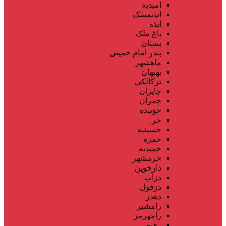
امیدیه
اندیمشک
ایذه
باغ ملک
بستان
بندر امام خمینی
ماهشهر
بهبهان
ترکالکی
جایزان
چمران
چوبیده
حر
حسینیه
حمزه
حمیدیه
خرمشهر
دارخوین
دزآب
دزفول
دهدز
رامشیر
رامهرمز
رفیع