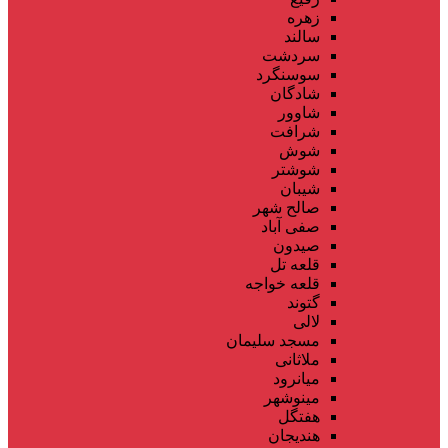
زهره
سالند
سردشت
سوسنگرد
شادگان
شاوور
شرافت
شوش
شوشتر
شیبان
صالح شهر
صفی آباد
صیدون
قلعه تل
قلعه خواجه
گتوند
لالی
مسجد سلیمان
ملاثانی
میانرود
مینوشهر
هفتگل
هندیجان