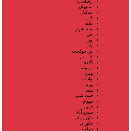
ارسنجان
استهبان
اشکنان
افزر
اقلید
امام شهر
اهل
اوز
ایج
ایزدخواست
باب انار
بالاده
بنارویه
بهمن
بوانات
بیرم
بیضا
جنت شهر
جهرم
جویم
حسن آباد
خان زنیان
خاوران
خرامه