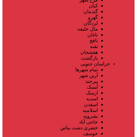
کیان
گندمان
گهرو
لردگان
مال خلیفه
ناغان
نافچ
نقنه
هفشجان
بازگشت
خراسان جنوبی
تمام شهر‌ها
آرین شهر
بیرجند
آیسک
ارسک
اسدیه
اسفدن
اسلامیه
بشرویه
حاجی آباد
خضری دشت بیاض
خوسف