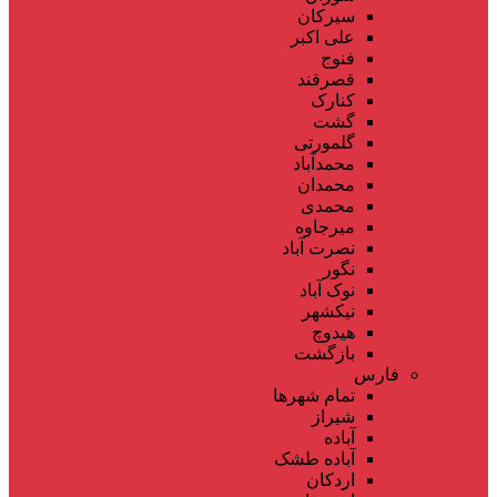
سیرکان
علی اکبر
فنوج
قصرقند
کنارک
گشت
گلمورتی
محمدآباد
محمدان
محمدی
میرجاوه
نصرت آباد
نگور
نوک آباد
نیکشهر
هیدوچ
بازگشت
فارس
تمام شهر‌ها
شیراز
آباده
آباده طشک
اردکان