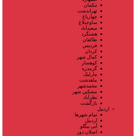
تنکمان
تهراندشت
چهارباغ
ساوجبلاغ
سعیدآباد
هشتگرد
طالقان
فردیس
کردان
کمال شهر
کوهسار
گرمدره
مارلیک
ماهدشت
محمدشهر
مشکین شهر
نظرآباد
بازگشت
اردبیل
تمام شهر‌ها
اردبیل
آبی بیگلو
اصلان دوز