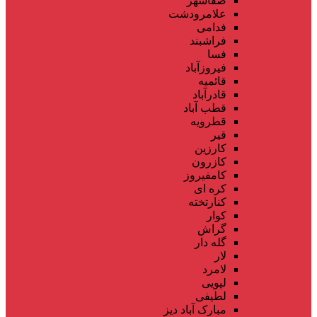
صفاشهر
علامرودشت
فدامی
فراشبند
فسا
فیروزآباد
قائمیه
قادرآباد
قطب آباد
قطرویه
قیر
کارزین
کازرون
کامفیروز
کره ای
کنارتخته
کوار
گراش
گله دار
لار
لامرد
لپویی
لطیفی
مبارک آباد دیز