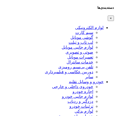
دسته‌بندی‌ها
×
لوازم الکترونیکی
سیم کارت
گوشی موبایل
لپ تاپ و تبلت
لوازم جانبی موبایل
صوتی و تصویری
تعمیرات موبایل
خدمات سانترال
تلفن بی‌سیم رومیزی
دوربین عکاسی و فیلمبرداری
سایر
خودرو و وسایل نقلیه
خودروی داخلی و خارجی
اجاره خودرو
لوازم جانبی خودرو
دزدگیر و ردیاب
تزئینات خودرو
لوازم یدکی