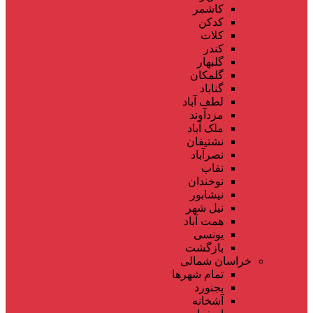
کاشمر
کدکن
کلات
کندر
گلبهار
گلمکان
گناباد
لطف آباد
مزدآوند
ملک آباد
نشتیفان
نصرآباد
نقاب
نوخندان
نیشابور
نیل شهر
همت آباد
یونسی
بازگشت
خراسان شمالی
تمام شهر‌ها
بجنورد
آشخانه