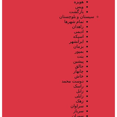
هویزه
ویس
بازگشت
سیستان و بلوچستان
تمام شهر‌ها
زاهدان
ادیمی
اسپکه
ایرانشهر
بزمان
بمپور
بنت
پیشین
جالق
چابهار
خاش
دوست محمد
راسک
زابل
زابلی
زهک
سراوان
سرباز
سوران