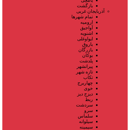
یامچی
بازگشت
آذربایجان غربی
تمام شهر‌ها
ارومیه
آواجیق
اشنویه
ایواوغلی
باروق
بازرگان
بوکان
پلدشت
پیرانشهر
تازه شهر
تکاب
چهاربرج
خوی
دیزج دیز
ربط
سردشت
سرو
سلماس
سیلوانه
سیمینه