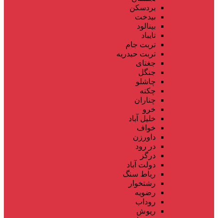
بردسکن
بیدخت
بینالود
تایباد
تربت جام
تربت حیدریه
جغتای
جنگل
چاشلو
چکنه
چناران
خرو
خلیل آباد
خواف
داورزن
در رود
درگز
دولت آباد
رباط سنگ
رشتخوار
رضویه
روداب
ریوش