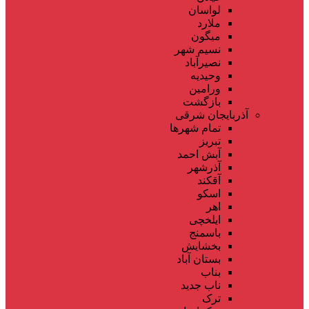
لواسان
ملارد
میگون
نسیم شهر
نصیرآباد
وحیدیه
ورامین
بازگشت
آذربایجان شرقی
تمام شهر‌ها
تبریز
آبش احمد
آذرشهر
آقکند
اسکو
اهر
ایلخچی
باسمنج
بخشایش
بستان آباد
بناب
ناب جدید
ترک