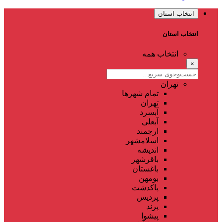
انتخاب استان
انتخاب استان
انتخاب همه
×
تهران
تمام شهر‌ها
تهران
آبسرد
آبعلی
ارجمند
اسلامشهر
اندیشه
باقرشهر
باغستان
بومهن
پاکدشت
پردیس
پرند
پیشوا