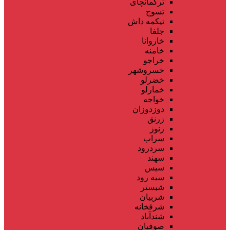
ترکمانچای
تسوج
تیکمه داش
جلفا
خاروانا
خامنه
خراجو
خسروشهر
خضرلو
خمارلو
خواجه
دوزدوزان
زرنق
زنوز
سراب
سردرود
سهند
سیس
سیه رود
شبستر
شربیان
شرفخانه
شندآباد
صوفیان