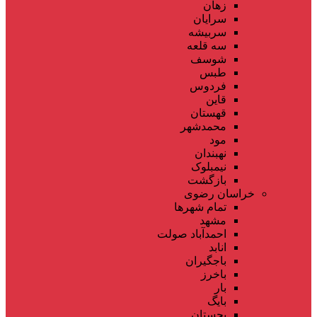
زهان
سرایان
سربیشه
سه قلعه
شوسف
طبس
فردوس
قاین
قهستان
محمدشهر
مود
نهبندان
نیمبلوک
بازگشت
خراسان رضوی
تمام شهر‌ها
مشهد
احمدآباد صولت
انابد
باجگیران
باخرز
بار
بایگ
بجستان