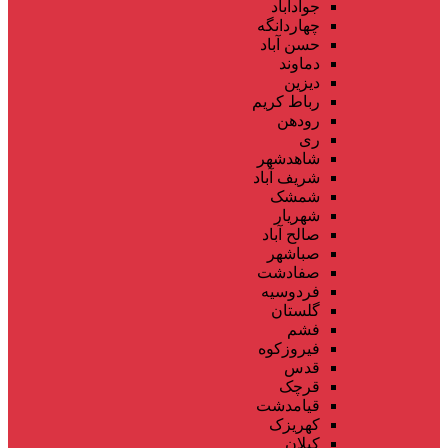
جوادآباد
چهاردانگه
حسن آباد
دماوند
دیزین
رباط کریم
رودهن
ری
شاهدشهر
شریف آباد
شمشک
شهریار
صالح آباد
صباشهر
صفادشت
فردوسیه
گلستان
فشم
فیروزکوه
قدس
قرچک
قیامدشت
کهریزک
کیلان