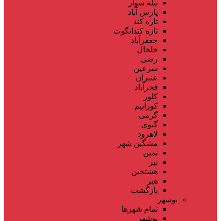
بیله سوار
پارس آباد
تازه کند
تازه کندانگوت
جعفرآباد
خلخال
رضی
سرعین
عنبران
فخرآباد
کلور
کوراییم
گرمی
گیوی
لاهرود
مشگین شهر
نمین
نیر
هشتجین
هیر
بازگشت
بوشهر
تمام شهر‌ها
بوشهر