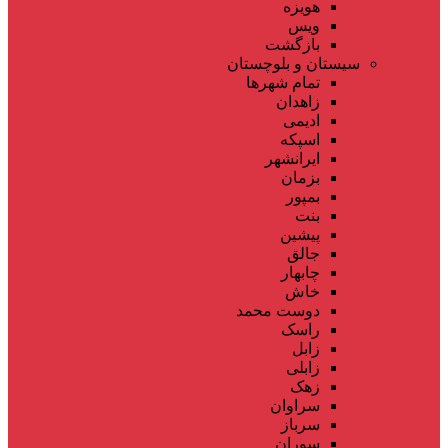
هویزه
ویس
بازگشت
سیستان و بلوچستان
تمام شهر‌ها
زاهدان
ادیمی
اسپکه
ایرانشهر
بزمان
بمپور
بنت
پیشین
جالق
چابهار
خاش
دوست محمد
راسک
زابل
زابلی
زهک
سراوان
سرباز
سوران