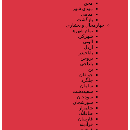
مجن
مهدی شهر
میامی
بازگشت
چهارمحال و بختیاری
تمام شهر‌ها
شهرکرد
آلونی
اردل
باباحیدر
بروجن
بلداجی
بن
جونقان
چلگرد
سامان
سفیددشت
سودجان
سورشجان
شلمزار
طاقانک
فارسان
فرادبنه
فرخ شهر