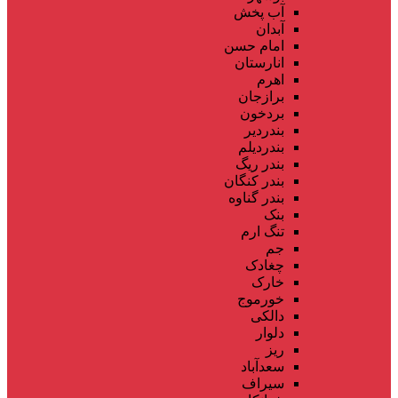
آب پخش
آبدان
امام حسن
انارستان
اهرم
برازجان
بردخون
بندردیر
بندردیلم
بندر ریگ
بندر کنگان
بندر گناوه
بنک
تنگ ارم
جم
چغادک
خارک
خورموج
دالکی
دلوار
ریز
سعدآباد
سیراف