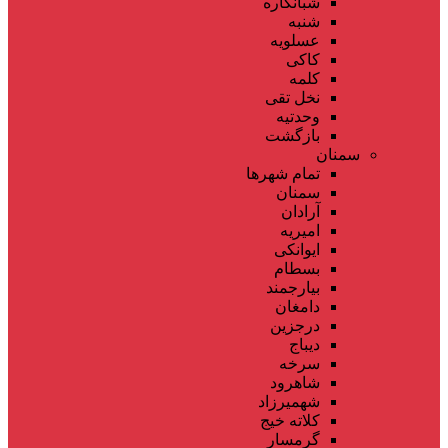
شبانکاره
شنبه
عسلویه
کاکی
کلمه
نخل تقی
وحدتیه
بازگشت
سمنان
تمام شهر‌ها
سمنان
آرادان
امیریه
ایوانکی
بسطام
بیارجمند
دامغان
درجزین
دیباج
سرخه
شاهرود
شهمیرزاد
کلاته خیج
گرمسار