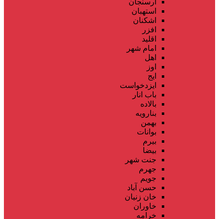
ارسنجان
استهبان
اشکنان
افزر
اقلید
امام شهر
اهل
اوز
ایج
ایزدخواست
باب انار
بالاده
بنارویه
بهمن
بوانات
بیرم
بیضا
جنت شهر
جهرم
جویم
حسن آباد
خان زنیان
خاوران
خرامه