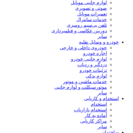
لوازم جانبی موبایل
صوتی و تصویری
تعمیرات موبایل
خدمات سانترال
تلفن بی‌سیم رومیزی
دوربین عکاسی و فیلمبرداری
سایر
خودرو و وسایل نقلیه
خودروی داخلی و خارجی
اجاره خودرو
لوازم جانبی خودرو
دزدگیر و ردیاب
تزئینات خودرو
لوازم یدکی
خدمات ماشین و موتور
موتورسیکلت و لوازم جانبی
سایر
استخدام و کاریابی
استخدام
استخدام بازاریاب
آماده به کار
مراکز کاریابی
سایر
ساختمان