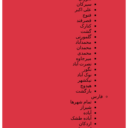
سیرکان
علی اکبر
فنوج
قصرقند
کنارک
گشت
گلمورتی
محمدآباد
محمدان
محمدی
میرجاوه
نصرت آباد
نگور
نوک آباد
نیکشهر
هیدوچ
بازگشت
فارس
تمام شهر‌ها
شیراز
آباده
آباده طشک
اردکان