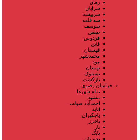
زهان
سرایان
سربیشه
سه قلعه
شوسف
طبس
فردوس
قاین
قهستان
محمدشهر
مود
نهبندان
نیمبلوک
بازگشت
خراسان رضوی
تمام شهر‌ها
مشهد
احمدآباد صولت
انابد
باجگیران
باخرز
بار
بایگ
بجستان