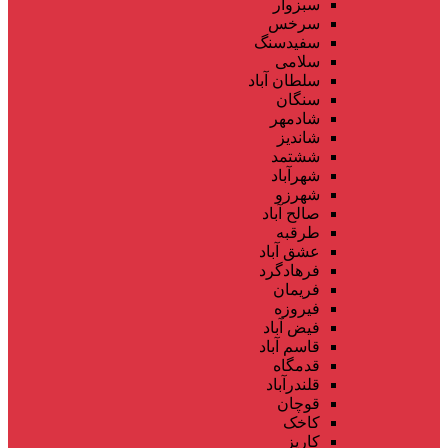
سبزوار
سرخس
سفیدسنگ
سلامی
سلطان آباد
سنگان
شادمهر
شاندیز
ششتمد
شهرآباد
شهرزو
صالح آباد
طرقبه
عشق آباد
فرهادگرد
فریمان
فیروزه
فیض آباد
قاسم آباد
قدمگاه
قلندرآباد
قوچان
کاخک
کاریز