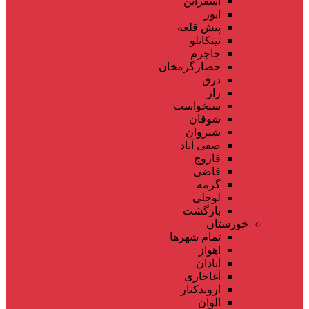
اسفراین
ایور
پیش قلعه
تیتکانلو
جاجرم
حصارگرمخان
درق
راز
سنخواست
شوقان
شیروان
صفی آباد
فاروج
قاضی
گرمه
لوجلی
بازگشت
خوزستان
تمام شهر‌ها
اهواز
آبادان
آغاجاری
اروندکنار
الوان