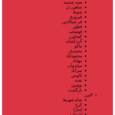
سیه چشمه
شاهین دژ
شوط
فیرورق
قر ضیاالدین
قطور
قوشچی
کشاورز
گردکشانه
ماکو
محمدیار
محمودآباد
مهاباد
میاندوآب
میرآباد
نالوس
نقده
نوشین
بازگشت
البرز
تمام شهر‌ها
کرج
اسارا
اشتهارد