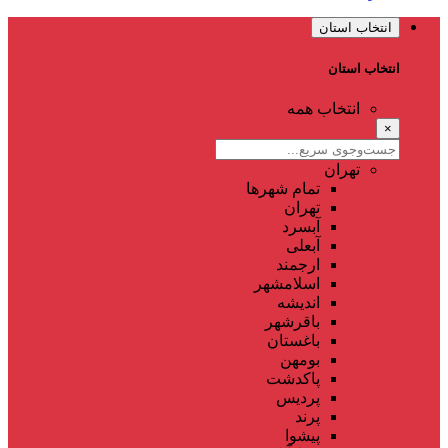
انتخاب استان
انتخاب استان
انتخاب همه
×
تهران
تمام شهر‌ها
تهران
آبسرد
آبعلی
ارجمند
اسلامشهر
اندیشه
باقرشهر
باغستان
بومهن
پاکدشت
پردیس
پرند
پیشوا