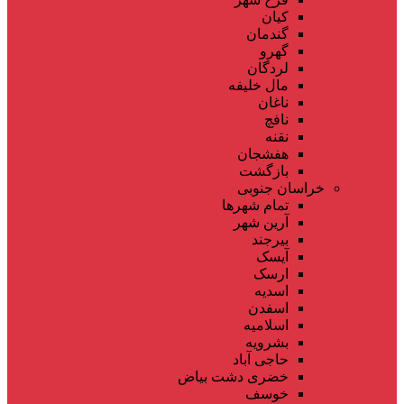
کیان
گندمان
گهرو
لردگان
مال خلیفه
ناغان
نافچ
نقنه
هفشجان
بازگشت
خراسان جنوبی
تمام شهر‌ها
آرین شهر
بیرجند
آیسک
ارسک
اسدیه
اسفدن
اسلامیه
بشرویه
حاجی آباد
خضری دشت بیاض
خوسف