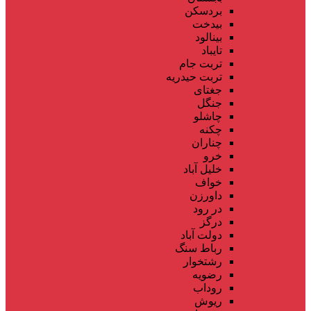
بردسکن
بیدخت
بینالود
تایباد
تربت جام
تربت حیدریه
جغتای
جنگل
چاشلو
چکنه
چناران
خرو
خلیل آباد
خواف
داورزن
در رود
درگز
دولت آباد
رباط سنگ
رشتخوار
رضویه
روداب
ریوش