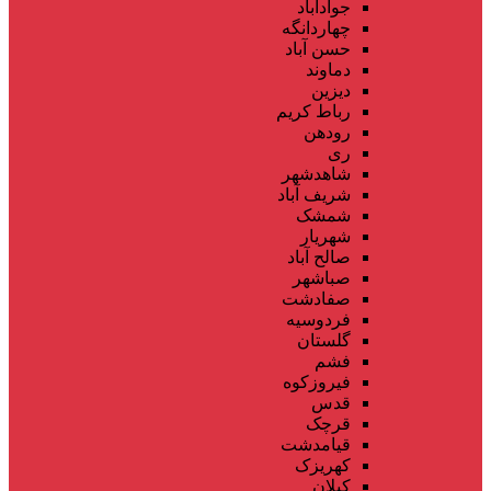
جوادآباد
چهاردانگه
حسن آباد
دماوند
دیزین
رباط کریم
رودهن
ری
شاهدشهر
شریف آباد
شمشک
شهریار
صالح آباد
صباشهر
صفادشت
فردوسیه
گلستان
فشم
فیروزکوه
قدس
قرچک
قیامدشت
کهریزک
کیلان