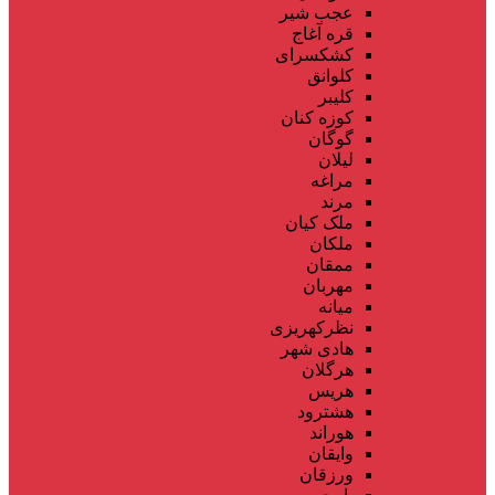
عجب شیر
قره آغاج
کشکسرای
کلوانق
کلیبر
کوزه کنان
گوگان
لیلان
مراغه
مرند
ملک کیان
ملکان
ممقان
مهربان
میانه
نظرکهریزی
هادی شهر
هرگلان
هریس
هشترود
هوراند
وایقان
ورزقان