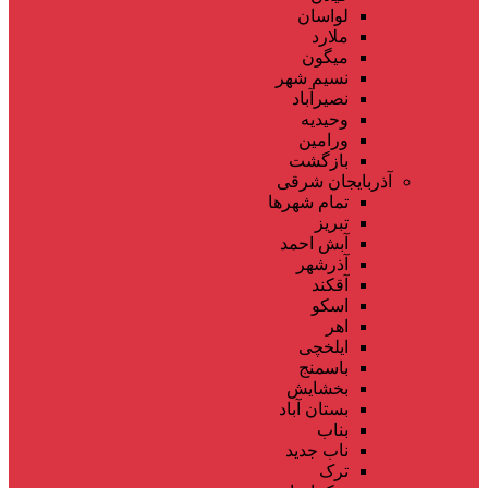
لواسان
ملارد
میگون
نسیم شهر
نصیرآباد
وحیدیه
ورامین
بازگشت
آذربایجان شرقی
تمام شهر‌ها
تبریز
آبش احمد
آذرشهر
آقکند
اسکو
اهر
ایلخچی
باسمنج
بخشایش
بستان آباد
بناب
ناب جدید
ترک