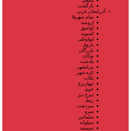
یامچی
بازگشت
آذربایجان غربی
تمام شهر‌ها
ارومیه
آواجیق
اشنویه
ایواوغلی
باروق
بازرگان
بوکان
پلدشت
پیرانشهر
تازه شهر
تکاب
چهاربرج
خوی
دیزج دیز
ربط
سردشت
سرو
سلماس
سیلوانه
سیمینه