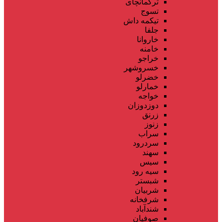
ترکمانچای
تسوج
تیکمه داش
جلفا
خاروانا
خامنه
خراجو
خسروشهر
خضرلو
خمارلو
خواجه
دوزدوزان
زرنق
زنوز
سراب
سردرود
سهند
سیس
سیه رود
شبستر
شربیان
شرفخانه
شندآباد
صوفیان