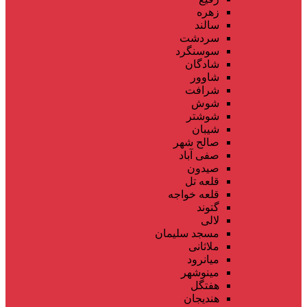
زهره
سالند
سردشت
سوسنگرد
شادگان
شاوور
شرافت
شوش
شوشتر
شیبان
صالح شهر
صفی آباد
صیدون
قلعه تل
قلعه خواجه
گتوند
لالی
مسجد سلیمان
ملاثانی
میانرود
مینوشهر
هفتگل
هندیجان