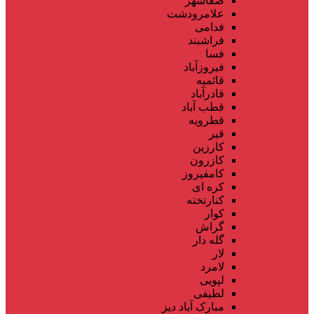
صفاشهر
علامرودشت
فدامی
فراشبند
فسا
فیروزآباد
قائمیه
قادرآباد
قطب آباد
قطرویه
قیر
کارزین
کازرون
کامفیروز
کره ای
کنارتخته
کوار
گراش
گله دار
لار
لامرد
لپویی
لطیفی
مبارک آباد دیز