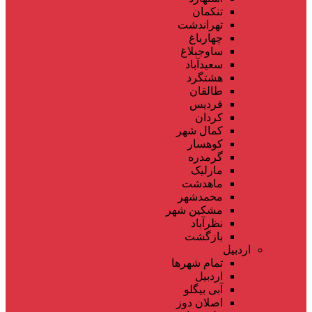
تنکمان
تهراندشت
چهارباغ
ساوجبلاغ
سعیدآباد
هشتگرد
طالقان
فردیس
کردان
کمال شهر
کوهسار
گرمدره
مارلیک
ماهدشت
محمدشهر
مشکین شهر
نظرآباد
بازگشت
اردبیل
تمام شهر‌ها
اردبیل
آبی بیگلو
اصلان دوز