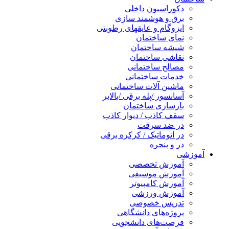
دکوراسیون داخلی
برق و هوشمند سازی
ایزوگام و عایقهای رطوبتی
نمای ساختمان
شیشه ساختمان
نقاشی ساختمان
مصالح ساختمانی
خدمات ساختمانی
ماشین آلات ساختمانی
آسانسور /پله برقی /بالابر
بازسازی ساختمان
سقف کاذب / دیوار کاذب
در ضد سرقت
در اتوماتیک / کرکره برقی
در و پنجره
آموزشی
آموزش تخصصی
آموزش موسیقی
آموزش کامپیوتر
آموزش ورزشی
تدریس خصوصی
پروژه‌های دانشگاهی
فرصت‌های دانشجویی