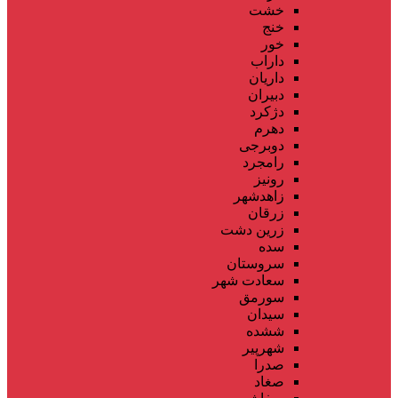
خشت
خنج
خور
داراب
داریان
دبیران
دژکرد
دهرم
دوبرجی
رامجرد
رونیز
زاهدشهر
زرقان
زرین دشت
سده
سروستان
سعادت شهر
سورمق
سیدان
ششده
شهرپیر
صدرا
صغاد