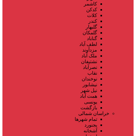
کاشمر
کدکن
کلات
کندر
گلبهار
گلمکان
گناباد
لطف آباد
مزدآوند
ملک آباد
نشتیفان
نصرآباد
نقاب
نوخندان
نیشابور
نیل شهر
همت آباد
یونسی
بازگشت
خراسان شمالی
تمام شهر‌ها
بجنورد
آشخانه