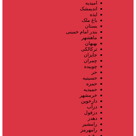
امیدیه
اندیمشک
ایذه
باغ ملک
بستان
بندر امام خمینی
ماهشهر
بهبهان
ترکالکی
جایزان
چمران
چوبیده
حر
حسینیه
حمزه
حمیدیه
خرمشهر
دارخوین
دزآب
دزفول
دهدز
رامشیر
رامهرمز
رفیع