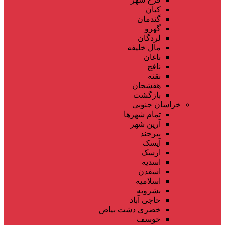
کیان
گندمان
گهرو
لردگان
مال خلیفه
ناغان
نافچ
نقنه
هفشجان
بازگشت
خراسان جنوبی
تمام شهر‌ها
آرین شهر
بیرجند
آیسک
ارسک
اسدیه
اسفدن
اسلامیه
بشرویه
حاجی آباد
خضری دشت بیاض
خوسف