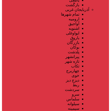
یامچی
بازگشت
آذربایجان غربی
تمام شهر‌ها
ارومیه
آواجیق
اشنویه
ایواوغلی
باروق
بازرگان
بوکان
پلدشت
پیرانشهر
تازه شهر
تکاب
چهاربرج
خوی
دیزج دیز
ربط
سردشت
سرو
سلماس
سیلوانه
سیمینه