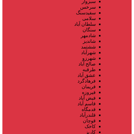
سبزوار
سرخس
سفیدسنگ
سلامی
سلطان آباد
سنگان
شادمهر
شاندیز
ششتمد
شهرآباد
شهرزو
صالح آباد
طرقبه
عشق آباد
فرهادگرد
فریمان
فیروزه
فیض آباد
قاسم آباد
قدمگاه
قلندرآباد
قوچان
کاخک
کاریز