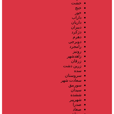
خشت
خنج
خور
داراب
داریان
دبیران
دژکرد
دهرم
دوبرجی
رامجرد
رونیز
زاهدشهر
زرقان
زرین دشت
سده
سروستان
سعادت شهر
سورمق
سیدان
ششده
شهرپیر
صدرا
صغاد