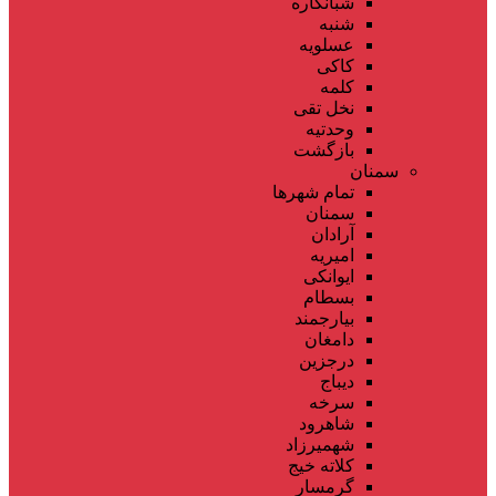
شبانکاره
شنبه
عسلویه
کاکی
کلمه
نخل تقی
وحدتیه
بازگشت
سمنان
تمام شهر‌ها
سمنان
آرادان
امیریه
ایوانکی
بسطام
بیارجمند
دامغان
درجزین
دیباج
سرخه
شاهرود
شهمیرزاد
کلاته خیج
گرمسار