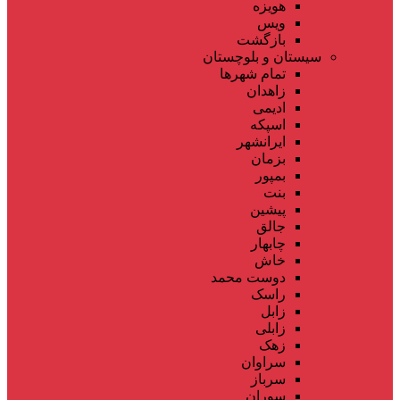
هویزه
ویس
بازگشت
سیستان و بلوچستان
تمام شهر‌ها
زاهدان
ادیمی
اسپکه
ایرانشهر
بزمان
بمپور
بنت
پیشین
جالق
چابهار
خاش
دوست محمد
راسک
زابل
زابلی
زهک
سراوان
سرباز
سوران