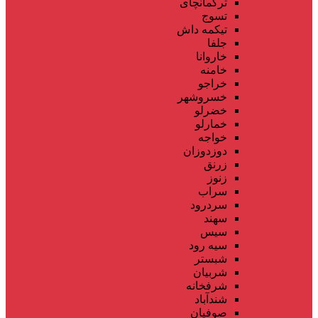
ترکمانچای
تسوج
تیکمه داش
جلفا
خاروانا
خامنه
خراجو
خسروشهر
خضرلو
خمارلو
خواجه
دوزدوزان
زرنق
زنوز
سراب
سردرود
سهند
سیس
سیه رود
شبستر
شربیان
شرفخانه
شندآباد
صوفیان