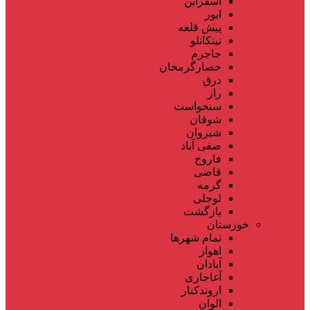
اسفراین
ایور
پیش قلعه
تیتکانلو
جاجرم
حصارگرمخان
درق
راز
سنخواست
شوقان
شیروان
صفی آباد
فاروج
قاضی
گرمه
لوجلی
بازگشت
خوزستان
تمام شهر‌ها
اهواز
آبادان
آغاجاری
اروندکنار
الوان