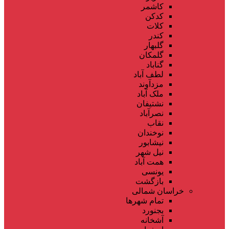
کاشمر
کدکن
کلات
کندر
گلبهار
گلمکان
گناباد
لطف آباد
مزدآوند
ملک آباد
نشتیفان
نصرآباد
نقاب
نوخندان
نیشابور
نیل شهر
همت آباد
یونسی
بازگشت
خراسان شمالی
تمام شهر‌ها
بجنورد
آشخانه