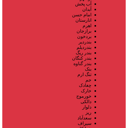
آب پخش
آبدان
امام حسن
انارستان
اهرم
برازجان
بردخون
بندردیر
بندردیلم
بندر ریگ
بندر کنگان
بندر گناوه
بنک
تنگ ارم
جم
چغادک
خارک
خورموج
دالکی
دلوار
ریز
سعدآباد
سیراف