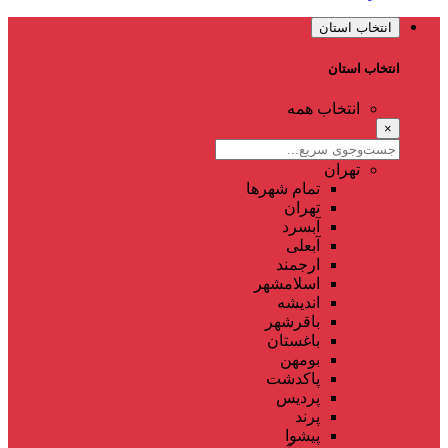
انتخاب استان
انتخاب استان
انتخاب همه
×
تهران
تمام شهر‌ها
تهران
آبسرد
آبعلی
ارجمند
اسلامشهر
اندیشه
باقرشهر
باغستان
بومهن
پاکدشت
پردیس
پرند
پیشوا