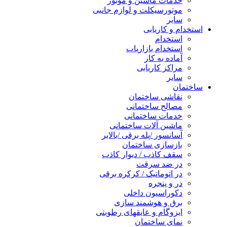
خدمات ماشین و موتور
موتورسیکلت و لوازم جانبی
سایر
استخدام و کاریابی
استخدام
استخدام بازاریاب
آماده به کار
مراکز کاریابی
سایر
ساختمان
نقاشی ساختمان
مصالح ساختمانی
خدمات ساختمانی
ماشین آلات ساختمانی
آسانسور /پله برقی /بالابر
بازسازی ساختمان
سقف کاذب / دیوار کاذب
در ضد سرقت
در اتوماتیک / کرکره برقی
در و پنجره
دکوراسیون داخلی
برق و هوشمند سازی
ایزوگام و عایقهای رطوبتی
نمای ساختمان