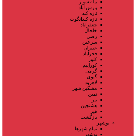
بیله سوار
پارس آباد
تازه کند
تازه کندانگوت
جعفرآباد
خلخال
رضی
سرعین
عنبران
فخرآباد
کلور
کوراییم
گرمی
گیوی
لاهرود
مشگین شهر
نمین
نیر
هشتجین
هیر
بازگشت
بوشهر
تمام شهر‌ها
بوشهر