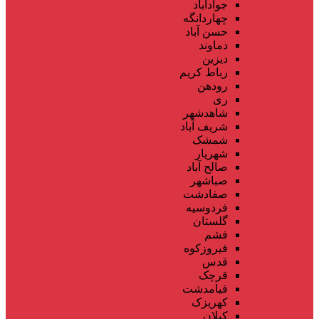
جوادآباد
چهاردانگه
حسن آباد
دماوند
دیزین
رباط کریم
رودهن
ری
شاهدشهر
شریف آباد
شمشک
شهریار
صالح آباد
صباشهر
صفادشت
فردوسیه
گلستان
فشم
فیروزکوه
قدس
قرچک
قیامدشت
کهریزک
کیلان