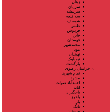
زهان
سرایان
سربیشه
سه قلعه
شوسف
طبس
فردوس
قاین
قهستان
محمدشهر
مود
نهبندان
نیمبلوک
بازگشت
خراسان رضوی
تمام شهر‌ها
مشهد
احمدآباد صولت
انابد
باجگیران
باخرز
بار
بایگ
بجستان