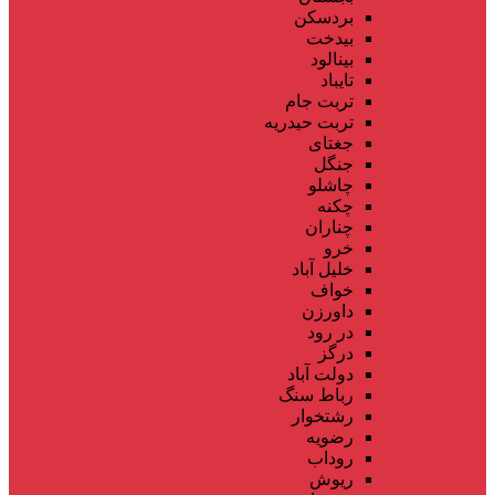
بردسکن
بیدخت
بینالود
تایباد
تربت جام
تربت حیدریه
جغتای
جنگل
چاشلو
چکنه
چناران
خرو
خلیل آباد
خواف
داورزن
در رود
درگز
دولت آباد
رباط سنگ
رشتخوار
رضویه
روداب
ریوش