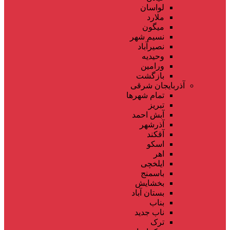
لواسان
ملارد
میگون
نسیم شهر
نصیرآباد
وحیدیه
ورامین
بازگشت
آذربایجان شرقی
تمام شهر‌ها
تبریز
آبش احمد
آذرشهر
آقکند
اسکو
اهر
ایلخچی
باسمنج
بخشایش
بستان آباد
بناب
ناب جدید
ترک