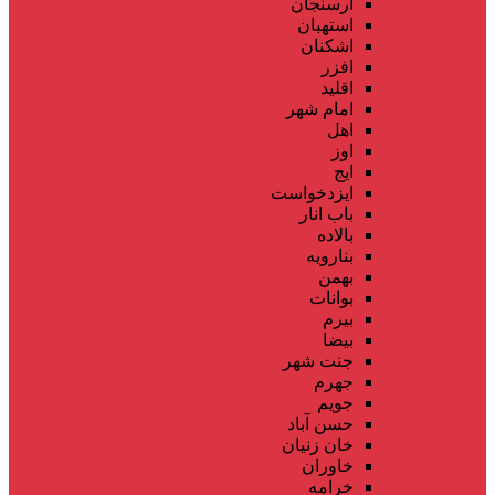
ارسنجان
استهبان
اشکنان
افزر
اقلید
امام شهر
اهل
اوز
ایج
ایزدخواست
باب انار
بالاده
بنارویه
بهمن
بوانات
بیرم
بیضا
جنت شهر
جهرم
جویم
حسن آباد
خان زنیان
خاوران
خرامه