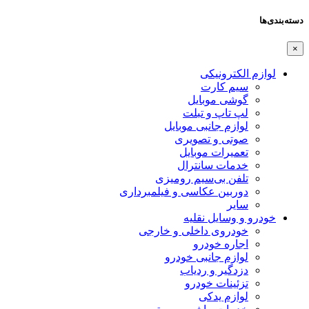
دسته‌بندی‌ها
×
لوازم الکترونیکی
سیم کارت
گوشی موبایل
لپ تاپ و تبلت
لوازم جانبی موبایل
صوتی و تصویری
تعمیرات موبایل
خدمات سانترال
تلفن بی‌سیم رومیزی
دوربین عکاسی و فیلمبرداری
سایر
خودرو و وسایل نقلیه
خودروی داخلی و خارجی
اجاره خودرو
لوازم جانبی خودرو
دزدگیر و ردیاب
تزئینات خودرو
لوازم یدکی