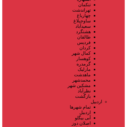
تنکمان
تهراندشت
چهارباغ
ساوجبلاغ
سعیدآباد
هشتگرد
طالقان
فردیس
کردان
کمال شهر
کوهسار
گرمدره
مارلیک
ماهدشت
محمدشهر
مشکین شهر
نظرآباد
بازگشت
اردبیل
تمام شهر‌ها
اردبیل
آبی بیگلو
اصلان دوز