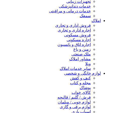
تجهیزات زیبایی
خدمات دندانپزشکی
خدمات درمانی و مراقبتی
سمعک
املاک
فروش اداری و تجاری
اجاره اداری و تجاری
فروش مسکونی
اجاره مسکونی
اجاره اتاق و پانسیون
زمین و باغ
ملک صنعتی
مشاور املاک
ویلا
سایر خدمات املاک
لوازم خانگی و شخصی
کیف و کفش
مجله و کتاب
پوشاک
کالای خواب
فرش / گلیم / قالیچه
لوازم چوبی / مبلمان
لوازم برقی و گازی
اسباب بازی