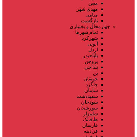
مجن
مهدی شهر
میامی
بازگشت
چهارمحال و بختیاری
تمام شهر‌ها
شهرکرد
آلونی
اردل
باباحیدر
بروجن
بلداجی
بن
جونقان
چلگرد
سامان
سفیددشت
سودجان
سورشجان
شلمزار
طاقانک
فارسان
فرادبنه
فرخ شهر