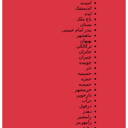
امیدیه
اندیمشک
ایذه
باغ ملک
بستان
بندر امام خمینی
ماهشهر
بهبهان
ترکالکی
جایزان
چمران
چوبیده
حر
حسینیه
حمزه
حمیدیه
خرمشهر
دارخوین
دزآب
دزفول
دهدز
رامشیر
رامهرمز
رفیع