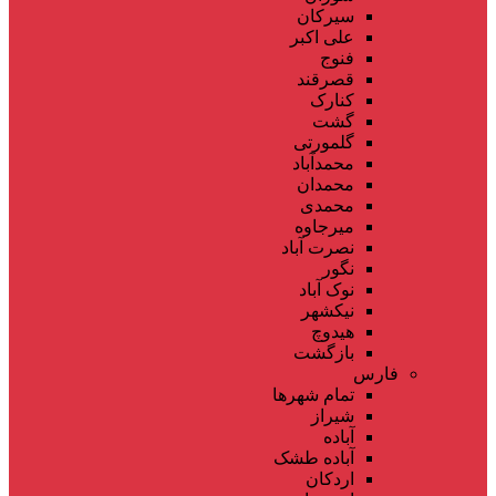
سیرکان
علی اکبر
فنوج
قصرقند
کنارک
گشت
گلمورتی
محمدآباد
محمدان
محمدی
میرجاوه
نصرت آباد
نگور
نوک آباد
نیکشهر
هیدوچ
بازگشت
فارس
تمام شهر‌ها
شیراز
آباده
آباده طشک
اردکان