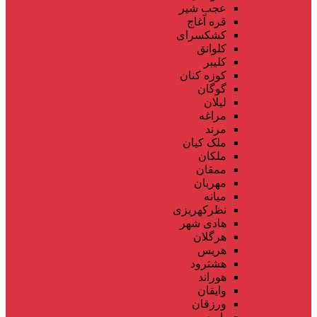
عجب شیر
قره آغاج
کشکسرای
کلوانق
کلیبر
کوزه کنان
گوگان
لیلان
مراغه
مرند
ملک کیان
ملکان
ممقان
مهربان
میانه
نظرکهریزی
هادی شهر
هرگلان
هریس
هشترود
هوراند
وایقان
ورزقان