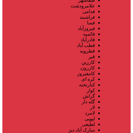
صفاشهر
علامرودشت
فدامی
فراشبند
فسا
فیروزآباد
قائمیه
قادرآباد
قطب آباد
قطرویه
قیر
کارزین
کازرون
کامفیروز
کره ای
کنارتخته
کوار
گراش
گله دار
لار
لامرد
لپویی
لطیفی
مبارک آباد دیز