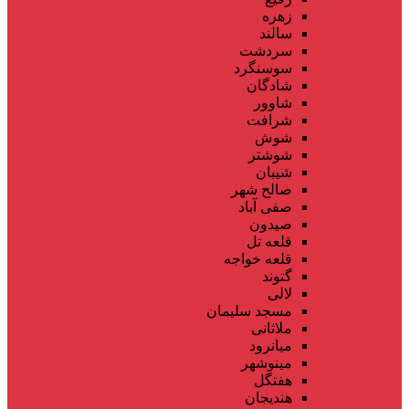
زهره
سالند
سردشت
سوسنگرد
شادگان
شاوور
شرافت
شوش
شوشتر
شیبان
صالح شهر
صفی آباد
صیدون
قلعه تل
قلعه خواجه
گتوند
لالی
مسجد سلیمان
ملاثانی
میانرود
مینوشهر
هفتگل
هندیجان