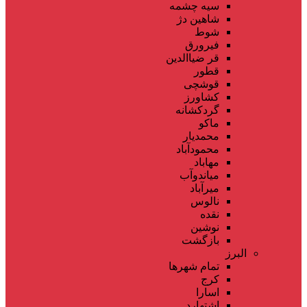
سیه چشمه
شاهین دژ
شوط
فیرورق
قر ضیاالدین
قطور
قوشچی
کشاورز
گردکشانه
ماکو
محمدیار
محمودآباد
مهاباد
میاندوآب
میرآباد
نالوس
نقده
نوشین
بازگشت
البرز
تمام شهر‌ها
کرج
اسارا
اشتهارد