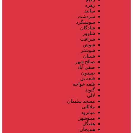
زهره
سالند
سردشت
سوسنگرد
شادگان
شاوور
شرافت
شوش
شوشتر
شیبان
صالح شهر
صفی آباد
صیدون
قلعه تل
قلعه خواجه
گتوند
لالی
مسجد سلیمان
ملاثانی
میانرود
مینوشهر
هفتگل
هندیجان