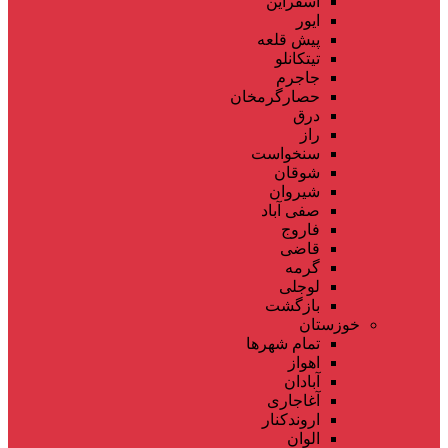
اسفراین
ایور
پیش قلعه
تیتکانلو
جاجرم
حصارگرمخان
درق
راز
سنخواست
شوقان
شیروان
صفی آباد
فاروج
قاضی
گرمه
لوجلی
بازگشت
خوزستان
تمام شهر‌ها
اهواز
آبادان
آغاجاری
اروندکنار
الوان