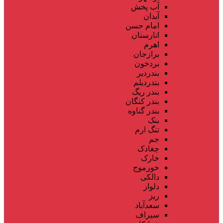
آب پخش
آبدان
امام حسن
انارستان
اهرم
برازجان
بردخون
بندردیر
بندردیلم
بندر ریگ
بندر کنگان
بندر گناوه
بنک
تنگ ارم
جم
چغادک
خارک
خورموج
دالکی
دلوار
ریز
سعدآباد
سیراف