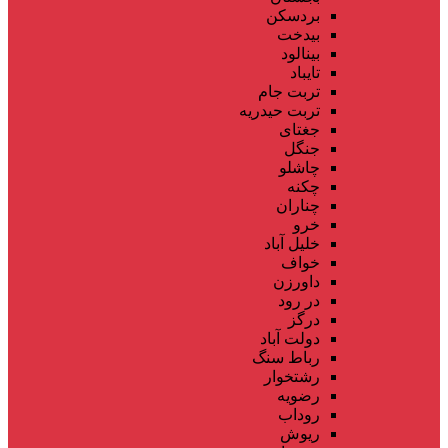
بردسکن
بیدخت
بینالود
تایباد
تربت جام
تربت حیدریه
جغتای
جنگل
چاشلو
چکنه
چناران
خرو
خلیل آباد
خواف
داورزن
در رود
درگز
دولت آباد
رباط سنگ
رشتخوار
رضویه
روداب
ریوش