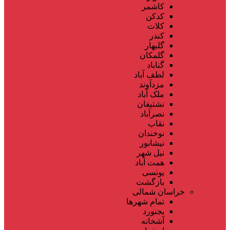
کاشمر
کدکن
کلات
کندر
گلبهار
گلمکان
گناباد
لطف آباد
مزدآوند
ملک آباد
نشتیفان
نصرآباد
نقاب
نوخندان
نیشابور
نیل شهر
همت آباد
یونسی
بازگشت
خراسان شمالی
تمام شهر‌ها
بجنورد
آشخانه