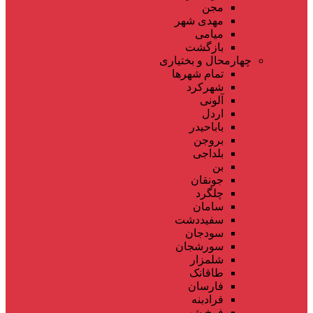
مجن
مهدی شهر
میامی
بازگشت
چهارمحال و بختیاری
تمام شهر‌ها
شهرکرد
آلونی
اردل
باباحیدر
بروجن
بلداجی
بن
جونقان
چلگرد
سامان
سفیددشت
سودجان
سورشجان
شلمزار
طاقانک
فارسان
فرادبنه
فرخ شهر