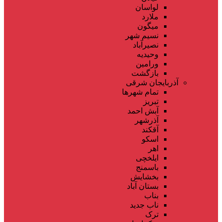
لواسان
ملارد
میگون
نسیم شهر
نصیرآباد
وحیدیه
ورامین
بازگشت
آذربایجان شرقی
تمام شهر‌ها
تبریز
آبش احمد
آذرشهر
آقکند
اسکو
اهر
ایلخچی
باسمنج
بخشایش
بستان آباد
بناب
ناب جدید
ترک