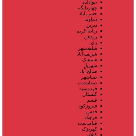
جوادآباد
چهاردانگه
حسن آباد
دماوند
دیزین
رباط کریم
رودهن
ری
شاهدشهر
شریف آباد
شمشک
شهریار
صالح آباد
صباشهر
صفادشت
فردوسیه
گلستان
فشم
فیروزکوه
قدس
قرچک
قیامدشت
کهریزک
کیلان