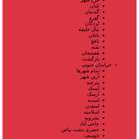
کیان
گندمان
گهرو
لردگان
مال خلیفه
ناغان
نافچ
نقنه
هفشجان
بازگشت
خراسان جنوبی
تمام شهر‌ها
آرین شهر
بیرجند
آیسک
ارسک
اسدیه
اسفدن
اسلامیه
بشرویه
حاجی آباد
خضری دشت بیاض
خوسف