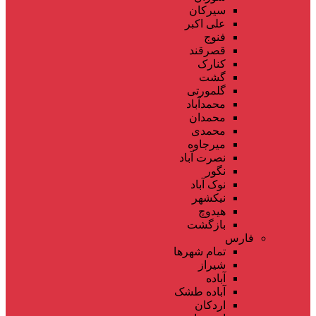
سیرکان
علی اکبر
فنوج
قصرقند
کنارک
گشت
گلمورتی
محمدآباد
محمدان
محمدی
میرجاوه
نصرت آباد
نگور
نوک آباد
نیکشهر
هیدوچ
بازگشت
فارس
تمام شهر‌ها
شیراز
آباده
آباده طشک
اردکان