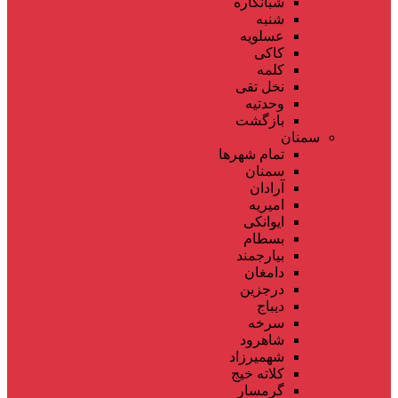
شبانکاره
شنبه
عسلویه
کاکی
کلمه
نخل تقی
وحدتیه
بازگشت
سمنان
تمام شهر‌ها
سمنان
آرادان
امیریه
ایوانکی
بسطام
بیارجمند
دامغان
درجزین
دیباج
سرخه
شاهرود
شهمیرزاد
کلاته خیج
گرمسار