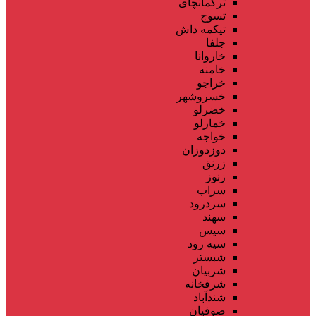
ترکمانچای
تسوج
تیکمه داش
جلفا
خاروانا
خامنه
خراجو
خسروشهر
خضرلو
خمارلو
خواجه
دوزدوزان
زرنق
زنوز
سراب
سردرود
سهند
سیس
سیه رود
شبستر
شربیان
شرفخانه
شندآباد
صوفیان