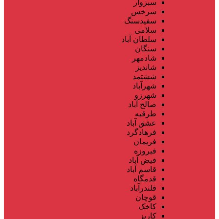
سبزوار
سرخس
سفیدسنگ
سلامی
سلطان آباد
سنگان
شادمهر
شاندیز
ششتمد
شهرآباد
شهرزو
صالح آباد
طرقبه
عشق آباد
فرهادگرد
فریمان
فیروزه
فیض آباد
قاسم آباد
قدمگاه
قلندرآباد
قوچان
کاخک
کاریز