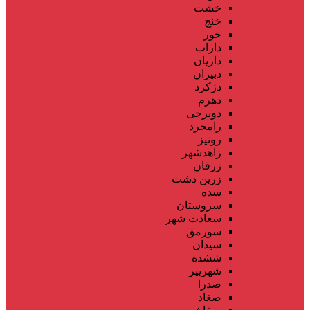
خشت
خنج
خور
داراب
داریان
دبیران
دژکرد
دهرم
دوبرجی
رامجرد
رونیز
زاهدشهر
زرقان
زرین دشت
سده
سروستان
سعادت شهر
سورمق
سیدان
ششده
شهرپیر
صدرا
صغاد