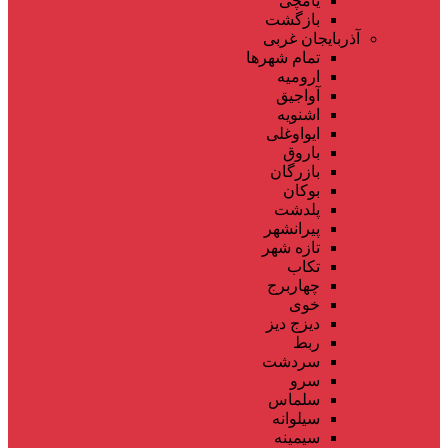
یامچی
بازگشت
آذربایجان غربی
تمام شهر‌ها
ارومیه
آواجیق
اشنویه
ایواوغلی
باروق
بازرگان
بوکان
پلدشت
پیرانشهر
تازه شهر
تکاب
چهاربرج
خوی
دیزج دیز
ربط
سردشت
سرو
سلماس
سیلوانه
سیمینه