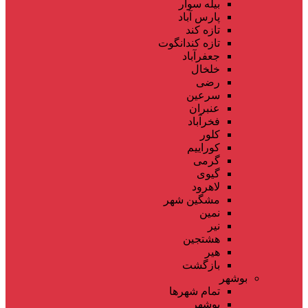
بیله سوار
پارس آباد
تازه کند
تازه کندانگوت
جعفرآباد
خلخال
رضی
سرعین
عنبران
فخرآباد
کلور
کوراییم
گرمی
گیوی
لاهرود
مشگین شهر
نمین
نیر
هشتجین
هیر
بازگشت
بوشهر
تمام شهر‌ها
بوشهر