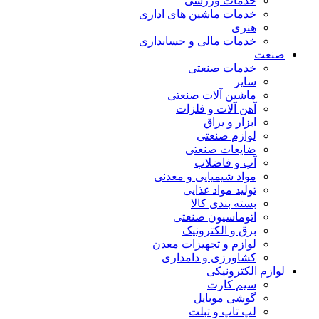
خدمات ورزشی
خدمات ماشین های اداری
هنری
خدمات مالی و حسابداری
صنعت
خدمات صنعتی
سایر
ماشین آلات صنعتی
آهن آلات و فلزات
ابزار و یراق
لوازم صنعتی
ضایعات صنعتی
آب و فاضلاب
مواد شیمیایی و معدنی
تولید مواد غذایی
بسته بندی کالا
اتوماسیون صنعتی
برق و الکترونیک
لوازم و تجهیزات معدن
کشاورزی و دامداری
لوازم الکترونیکی
سیم کارت
گوشی موبایل
لپ تاپ و تبلت