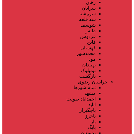
زهان
سرایان
سربیشه
سه قلعه
شوسف
طبس
فردوس
قاین
قهستان
محمدشهر
مود
نهبندان
نیمبلوک
بازگشت
خراسان رضوی
تمام شهر‌ها
مشهد
احمدآباد صولت
انابد
باجگیران
باخرز
بار
بایگ
بجستان