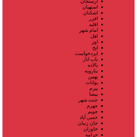
ارسنجان
استهبان
اشکنان
افزر
اقلید
امام شهر
اهل
اوز
ایج
ایزدخواست
باب انار
بالاده
بنارویه
بهمن
بوانات
بیرم
بیضا
جنت شهر
جهرم
جویم
حسن آباد
خان زنیان
خاوران
خرامه