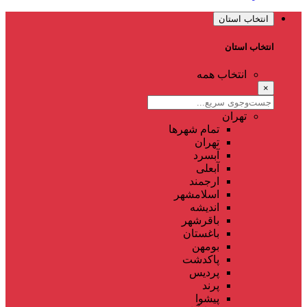
انتخاب استان
انتخاب استان
انتخاب همه
×
تهران
تمام شهر‌ها
تهران
آبسرد
آبعلی
ارجمند
اسلامشهر
اندیشه
باقرشهر
باغستان
بومهن
پاکدشت
پردیس
پرند
پیشوا