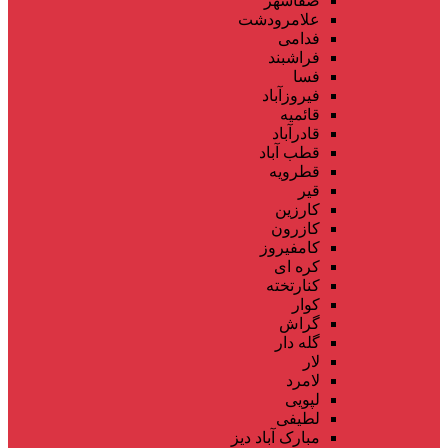
صفاشهر
علامرودشت
فدامی
فراشبند
فسا
فیروزآباد
قائمیه
قادرآباد
قطب آباد
قطرویه
قیر
کارزین
کازرون
کامفیروز
کره ای
کنارتخته
کوار
گراش
گله دار
لار
لامرد
لپویی
لطیفی
مبارک آباد دیز