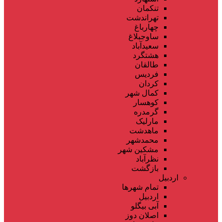
تنکمان
تهراندشت
چهارباغ
ساوجبلاغ
سعیدآباد
هشتگرد
طالقان
فردیس
کردان
کمال شهر
کوهسار
گرمدره
مارلیک
ماهدشت
محمدشهر
مشکین شهر
نظرآباد
بازگشت
اردبیل
تمام شهر‌ها
اردبیل
آبی بیگلو
اصلان دوز