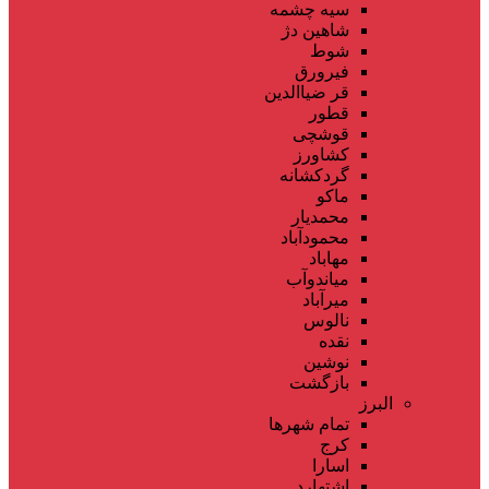
سیه چشمه
شاهین دژ
شوط
فیرورق
قر ضیاالدین
قطور
قوشچی
کشاورز
گردکشانه
ماکو
محمدیار
محمودآباد
مهاباد
میاندوآب
میرآباد
نالوس
نقده
نوشین
بازگشت
البرز
تمام شهر‌ها
کرج
اسارا
اشتهارد