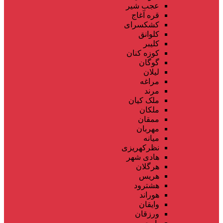
عجب شیر
قره آغاج
کشکسرای
کلوانق
کلیبر
کوزه کنان
گوگان
لیلان
مراغه
مرند
ملک کیان
ملکان
ممقان
مهربان
میانه
نظرکهریزی
هادی شهر
هرگلان
هریس
هشترود
هوراند
وایقان
ورزقان