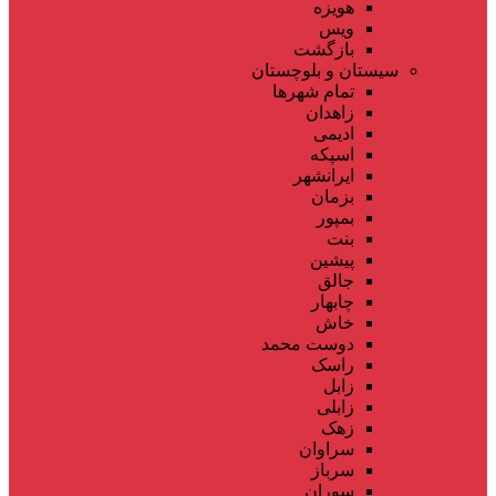
هویزه
ویس
بازگشت
سیستان و بلوچستان
تمام شهر‌ها
زاهدان
ادیمی
اسپکه
ایرانشهر
بزمان
بمپور
بنت
پیشین
جالق
چابهار
خاش
دوست محمد
راسک
زابل
زابلی
زهک
سراوان
سرباز
سوران