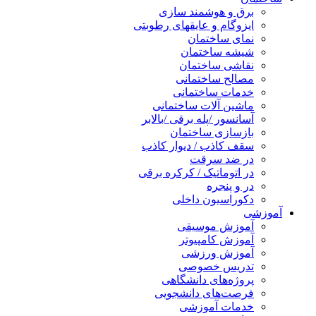
برق و هوشمند سازی
ایزوگام و عایقهای رطوبتی
نمای ساختمان
شیشه ساختمان
نقاشی ساختمان
مصالح ساختمانی
خدمات ساختمانی
ماشین آلات ساختمانی
آسانسور /پله برقی /بالابر
بازسازی ساختمان
سقف کاذب / دیوار کاذب
در ضد سرقت
در اتوماتیک / کرکره برقی
در و پنجره
دکوراسیون داخلی
آموزشی
آموزش موسیقی
آموزش کامپیوتر
آموزش ورزشی
تدریس خصوصی
پروژه‌های دانشگاهی
فرصت‌های دانشجویی
خدمات آموزشی