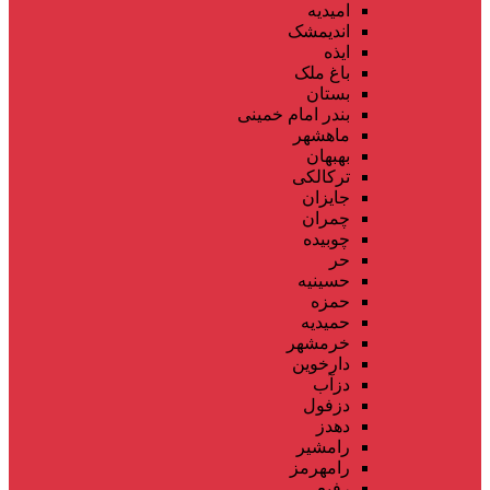
امیدیه
اندیمشک
ایذه
باغ ملک
بستان
بندر امام خمینی
ماهشهر
بهبهان
ترکالکی
جایزان
چمران
چوبیده
حر
حسینیه
حمزه
حمیدیه
خرمشهر
دارخوین
دزآب
دزفول
دهدز
رامشیر
رامهرمز
رفیع