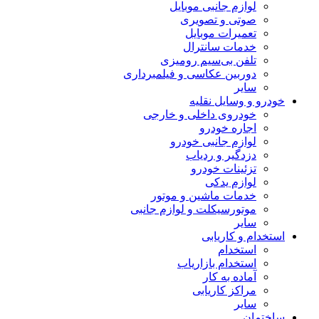
لوازم جانبی موبایل
صوتی و تصویری
تعمیرات موبایل
خدمات سانترال
تلفن بی‌سیم رومیزی
دوربین عکاسی و فیلمبرداری
سایر
خودرو و وسایل نقلیه
خودروی داخلی و خارجی
اجاره خودرو
لوازم جانبی خودرو
دزدگیر و ردیاب
تزئینات خودرو
لوازم یدکی
خدمات ماشین و موتور
موتورسیکلت و لوازم جانبی
سایر
استخدام و کاریابی
استخدام
استخدام بازاریاب
آماده به کار
مراکز کاریابی
سایر
ساختمان