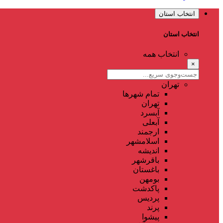
انتخاب استان
انتخاب استان
انتخاب همه
×
تهران
تمام شهر‌ها
تهران
آبسرد
آبعلی
ارجمند
اسلامشهر
اندیشه
باقرشهر
باغستان
بومهن
پاکدشت
پردیس
پرند
پیشوا