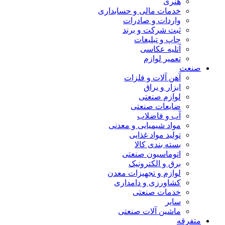
هنری
خدمات مالی و حسابداری
واردات و صادرات
ثبت شرکت و برند
چاپ و تبلیغات
آتلیه عکاسی
تعمیر لوازم
صنعت
آهن آلات و فلزات
ابزار و یراق
لوازم صنعتی
ضایعات صنعتی
آب و فاضلاب
مواد شیمیایی و معدنی
تولید مواد غذایی
بسته بندی کالا
اتوماسیون صنعتی
برق و الکترونیک
لوازم و تجهیزات معدن
کشاورزی و دامداری
خدمات صنعتی
سایر
ماشین آلات صنعتی
متفرقه