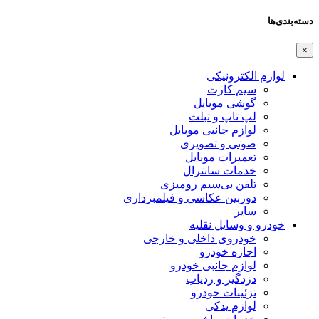
دسته‌بندی‌ها
×
لوازم الکترونیکی
سیم کارت
گوشی موبایل
لپ تاپ و تبلت
لوازم جانبی موبایل
صوتی و تصویری
تعمیرات موبایل
خدمات سانترال
تلفن بی‌سیم رومیزی
دوربین عکاسی و فیلمبرداری
سایر
خودرو و وسایل نقلیه
خودروی داخلی و خارجی
اجاره خودرو
لوازم جانبی خودرو
دزدگیر و ردیاب
تزئینات خودرو
لوازم یدکی