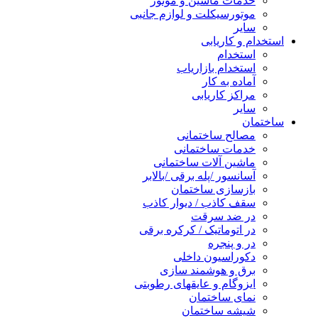
خدمات ماشین و موتور
موتورسیکلت و لوازم جانبی
سایر
استخدام و کاریابی
استخدام
استخدام بازاریاب
آماده به کار
مراکز کاریابی
سایر
ساختمان
مصالح ساختمانی
خدمات ساختمانی
ماشین آلات ساختمانی
آسانسور /پله برقی /بالابر
بازسازی ساختمان
سقف کاذب / دیوار کاذب
در ضد سرقت
در اتوماتیک / کرکره برقی
در و پنجره
دکوراسیون داخلی
برق و هوشمند سازی
ایزوگام و عایقهای رطوبتی
نمای ساختمان
شیشه ساختمان