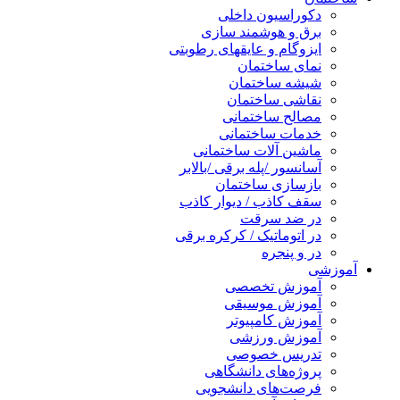
دکوراسیون داخلی
برق و هوشمند سازی
ایزوگام و عایقهای رطوبتی
نمای ساختمان
شیشه ساختمان
نقاشی ساختمان
مصالح ساختمانی
خدمات ساختمانی
ماشین آلات ساختمانی
آسانسور /پله برقی /بالابر
بازسازی ساختمان
سقف کاذب / دیوار کاذب
در ضد سرقت
در اتوماتیک / کرکره برقی
در و پنجره
آموزشی
آموزش تخصصی
آموزش موسیقی
آموزش کامپیوتر
آموزش ورزشی
تدریس خصوصی
پروژه‌های دانشگاهی
فرصت‌های دانشجویی