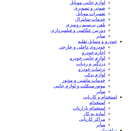
لوازم جانبی موبایل
صوتی و تصویری
تعمیرات موبایل
خدمات سانترال
تلفن بی‌سیم رومیزی
دوربین عکاسی و فیلمبرداری
سایر
خودرو و وسایل نقلیه
خودروی داخلی و خارجی
اجاره خودرو
لوازم جانبی خودرو
دزدگیر و ردیاب
تزئینات خودرو
لوازم یدکی
خدمات ماشین و موتور
موتورسیکلت و لوازم جانبی
سایر
استخدام و کاریابی
استخدام
استخدام بازاریاب
آماده به کار
مراکز کاریابی
سایر
ساختمان