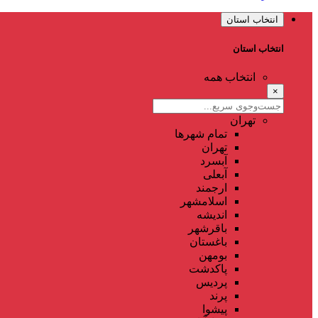
انتخاب استان
انتخاب استان
انتخاب همه
×
تهران
تمام شهر‌ها
تهران
آبسرد
آبعلی
ارجمند
اسلامشهر
اندیشه
باقرشهر
باغستان
بومهن
پاکدشت
پردیس
پرند
پیشوا