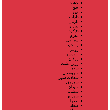
خشت
خنج
خور
داراب
داریان
دبیران
دژکرد
دهرم
دوبرجی
رامجرد
رونیز
زاهدشهر
زرقان
زرین دشت
سده
سروستان
سعادت شهر
سورمق
سیدان
ششده
شهرپیر
صدرا
صغاد