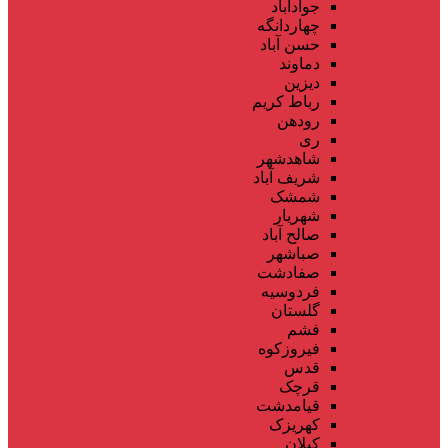
جوادآباد
چهاردانگه
حسن آباد
دماوند
دیزین
رباط کریم
رودهن
ری
شاهدشهر
شریف آباد
شمشک
شهریار
صالح آباد
صباشهر
صفادشت
فردوسیه
گلستان
فشم
فیروزکوه
قدس
قرچک
قیامدشت
کهریزک
کیلان