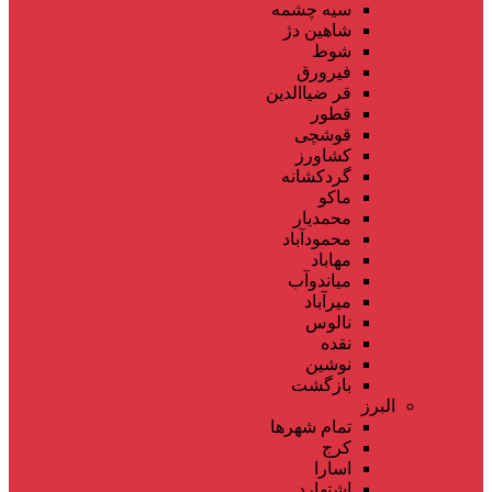
سیه چشمه
شاهین دژ
شوط
فیرورق
قر ضیاالدین
قطور
قوشچی
کشاورز
گردکشانه
ماکو
محمدیار
محمودآباد
مهاباد
میاندوآب
میرآباد
نالوس
نقده
نوشین
بازگشت
البرز
تمام شهر‌ها
کرج
اسارا
اشتهارد