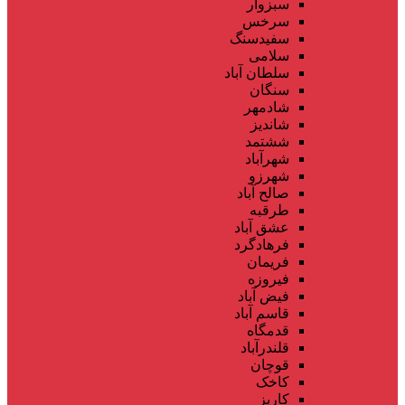
سبزوار
سرخس
سفیدسنگ
سلامی
سلطان آباد
سنگان
شادمهر
شاندیز
ششتمد
شهرآباد
شهرزو
صالح آباد
طرقبه
عشق آباد
فرهادگرد
فریمان
فیروزه
فیض آباد
قاسم آباد
قدمگاه
قلندرآباد
قوچان
کاخک
کاریز