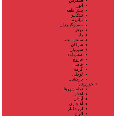
اسفراین
ایور
پیش قلعه
تیتکانلو
جاجرم
حصارگرمخان
درق
راز
سنخواست
شوقان
شیروان
صفی آباد
فاروج
قاضی
گرمه
لوجلی
بازگشت
خوزستان
تمام شهر‌ها
اهواز
آبادان
آغاجاری
اروندکنار
الوان