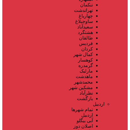
تنکمان
تهراندشت
چهارباغ
ساوجبلاغ
سعیدآباد
هشتگرد
طالقان
فردیس
کردان
کمال شهر
کوهسار
گرمدره
مارلیک
ماهدشت
محمدشهر
مشکین شهر
نظرآباد
بازگشت
اردبیل
تمام شهر‌ها
اردبیل
آبی بیگلو
اصلان دوز