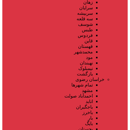
زهان
سرایان
سربیشه
سه قلعه
شوسف
طبس
فردوس
قاین
قهستان
محمدشهر
مود
نهبندان
نیمبلوک
بازگشت
خراسان رضوی
تمام شهر‌ها
مشهد
احمدآباد صولت
انابد
باجگیران
باخرز
بار
بایگ
بجستان