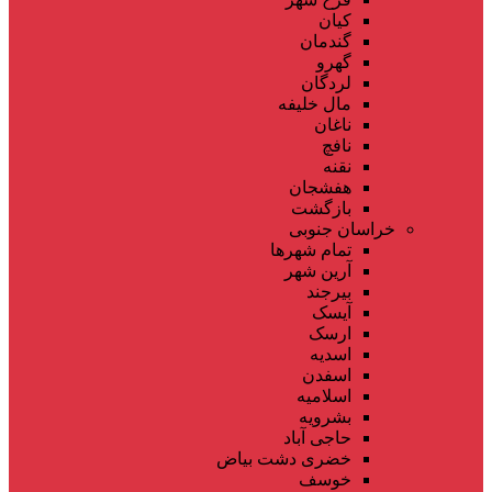
کیان
گندمان
گهرو
لردگان
مال خلیفه
ناغان
نافچ
نقنه
هفشجان
بازگشت
خراسان جنوبی
تمام شهر‌ها
آرین شهر
بیرجند
آیسک
ارسک
اسدیه
اسفدن
اسلامیه
بشرویه
حاجی آباد
خضری دشت بیاض
خوسف