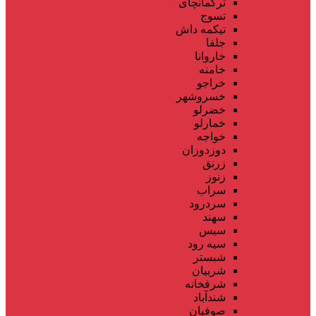
ترکمانچای
تسوج
تیکمه داش
جلفا
خاروانا
خامنه
خراجو
خسروشهر
خضرلو
خمارلو
خواجه
دوزدوزان
زرنق
زنوز
سراب
سردرود
سهند
سیس
سیه رود
شبستر
شربیان
شرفخانه
شندآباد
صوفیان