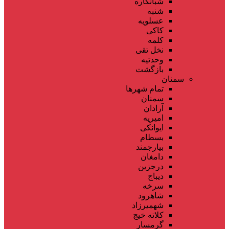
شبانکاره
شنبه
عسلویه
کاکی
کلمه
نخل تقی
وحدتیه
بازگشت
سمنان
تمام شهر‌ها
سمنان
آرادان
امیریه
ایوانکی
بسطام
بیارجمند
دامغان
درجزین
دیباج
سرخه
شاهرود
شهمیرزاد
کلاته خیج
گرمسار