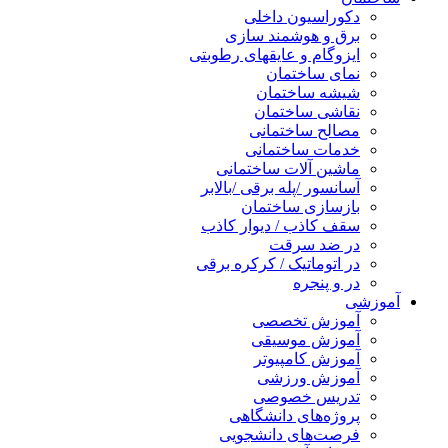
دکوراسیون داخلی
برق و هوشمند سازی
ایزوگام و عایقهای رطوبتی
نمای ساختمان
شیشه ساختمان
نقاشی ساختمان
مصالح ساختمانی
خدمات ساختمانی
ماشین آلات ساختمانی
آسانسور /پله برقی /بالابر
بازسازی ساختمان
سقف کاذب / دیوار کاذب
در ضد سرقت
در اتوماتیک / کرکره برقی
در و پنجره
آموزشی
آموزش تخصصی
آموزش موسیقی
آموزش کامپیوتر
آموزش ورزشی
تدریس خصوصی
پروژه‌های دانشگاهی
فرصت‌های دانشجویی