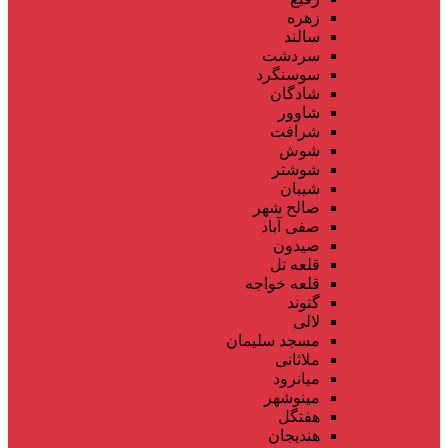
زهره
سالند
سردشت
سوسنگرد
شادگان
شاوور
شرافت
شوش
شوشتر
شیبان
صالح شهر
صفی آباد
صیدون
قلعه تل
قلعه خواجه
گتوند
لالی
مسجد سلیمان
ملاثانی
میانرود
مینوشهر
هفتگل
هندیجان