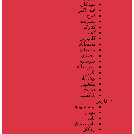
سیرکان
علی اکبر
فنوج
قصرقند
کنارک
گشت
گلمورتی
محمدآباد
محمدان
محمدی
میرجاوه
نصرت آباد
نگور
نوک آباد
نیکشهر
هیدوچ
بازگشت
فارس
تمام شهر‌ها
شیراز
آباده
آباده طشک
اردکان