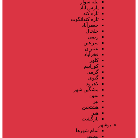
بیله سوار
پارس آباد
تازه کند
تازه کندانگوت
جعفرآباد
خلخال
رضی
سرعین
عنبران
فخرآباد
کلور
کوراییم
گرمی
گیوی
لاهرود
مشگین شهر
نمین
نیر
هشتجین
هیر
بازگشت
بوشهر
تمام شهر‌ها
بوشهر