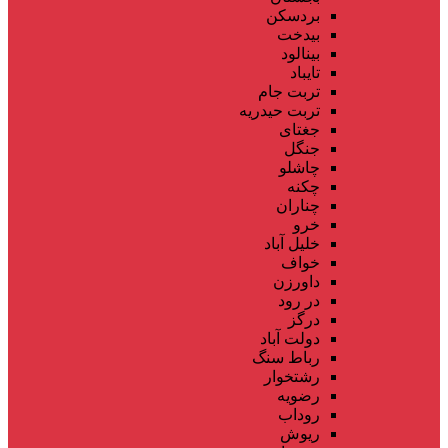
بردسکن
بیدخت
بینالود
تایباد
تربت جام
تربت حیدریه
جغتای
جنگل
چاشلو
چکنه
چناران
خرو
خلیل آباد
خواف
داورزن
در رود
درگز
دولت آباد
رباط سنگ
رشتخوار
رضویه
روداب
ریوش