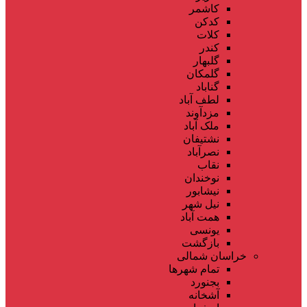
کاشمر
کدکن
کلات
کندر
گلبهار
گلمکان
گناباد
لطف آباد
مزدآوند
ملک آباد
نشتیفان
نصرآباد
نقاب
نوخندان
نیشابور
نیل شهر
همت آباد
یونسی
بازگشت
خراسان شمالی
تمام شهر‌ها
بجنورد
آشخانه