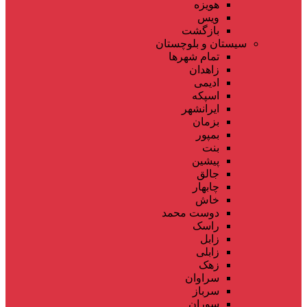
هویزه
ویس
بازگشت
سیستان و بلوچستان
تمام شهر‌ها
زاهدان
ادیمی
اسپکه
ایرانشهر
بزمان
بمپور
بنت
پیشین
جالق
چابهار
خاش
دوست محمد
راسک
زابل
زابلی
زهک
سراوان
سرباز
سوران