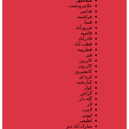
صفاشهر
علامرودشت
فدامی
فراشبند
فسا
فیروزآباد
قائمیه
قادرآباد
قطب آباد
قطرویه
قیر
کارزین
کازرون
کامفیروز
کره ای
کنارتخته
کوار
گراش
گله دار
لار
لامرد
لپویی
لطیفی
مبارک آباد دیز