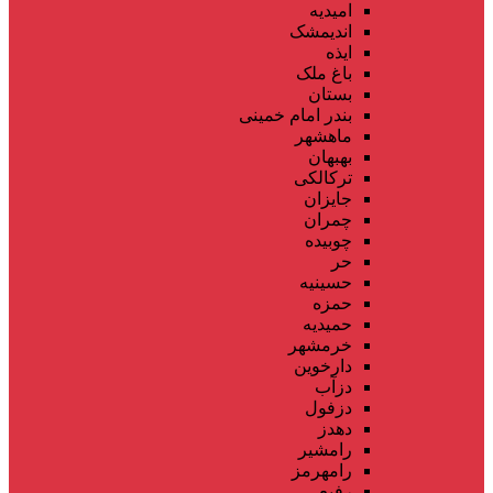
امیدیه
اندیمشک
ایذه
باغ ملک
بستان
بندر امام خمینی
ماهشهر
بهبهان
ترکالکی
جایزان
چمران
چوبیده
حر
حسینیه
حمزه
حمیدیه
خرمشهر
دارخوین
دزآب
دزفول
دهدز
رامشیر
رامهرمز
رفیع