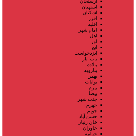
ارسنجان
استهبان
اشکنان
افزر
اقلید
امام شهر
اهل
اوز
ایج
ایزدخواست
باب انار
بالاده
بنارویه
بهمن
بوانات
بیرم
بیضا
جنت شهر
جهرم
جویم
حسن آباد
خان زنیان
خاوران
خرامه