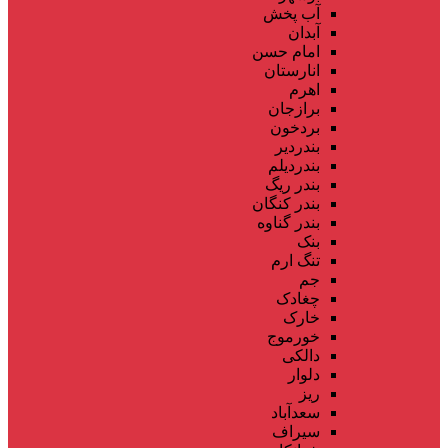
آب پخش
آبدان
امام حسن
انارستان
اهرم
برازجان
بردخون
بندردیر
بندردیلم
بندر ریگ
بندر کنگان
بندر گناوه
بنک
تنگ ارم
جم
چغادک
خارک
خورموج
دالکی
دلوار
ریز
سعدآباد
سیراف