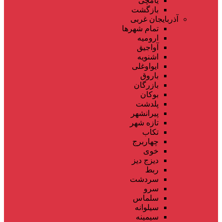
یامچی
بازگشت
آذربایجان غربی
تمام شهر‌ها
ارومیه
آواجیق
اشنویه
ایواوغلی
باروق
بازرگان
بوکان
پلدشت
پیرانشهر
تازه شهر
تکاب
چهاربرج
خوی
دیزج دیز
ربط
سردشت
سرو
سلماس
سیلوانه
سیمینه