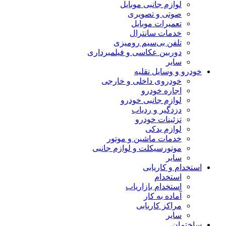
لوازم جانبی موبایل
صوتی و تصویری
تعمیرات موبایل
خدمات سانترال
تلفن بی‌سیم رومیزی
دوربین عکاسی و فیلمبرداری
سایر
خودرو و وسایل نقلیه
خودروی داخلی و خارجی
اجاره خودرو
لوازم جانبی خودرو
دزدگیر و ردیاب
تزئینات خودرو
لوازم یدکی
خدمات ماشین و موتور
موتورسیکلت و لوازم جانبی
سایر
استخدام و کاریابی
استخدام
استخدام بازاریاب
آماده به کار
مراکز کاریابی
سایر
ساختمان