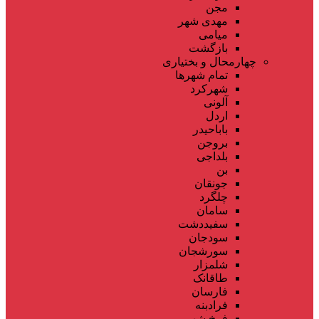
مجن
مهدی شهر
میامی
بازگشت
چهارمحال و بختیاری
تمام شهر‌ها
شهرکرد
آلونی
اردل
باباحیدر
بروجن
بلداجی
بن
جونقان
چلگرد
سامان
سفیددشت
سودجان
سورشجان
شلمزار
طاقانک
فارسان
فرادبنه
فرخ شهر