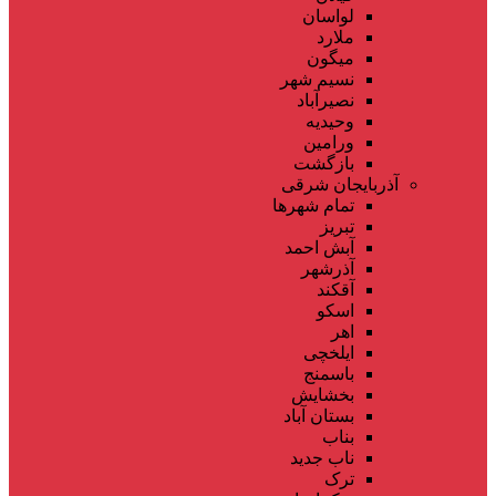
لواسان
ملارد
میگون
نسیم شهر
نصیرآباد
وحیدیه
ورامین
بازگشت
آذربایجان شرقی
تمام شهر‌ها
تبریز
آبش احمد
آذرشهر
آقکند
اسکو
اهر
ایلخچی
باسمنج
بخشایش
بستان آباد
بناب
ناب جدید
ترک