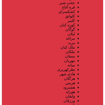
عجب شیر
قره آغاج
کشکسرای
کلوانق
کلیبر
کوزه کنان
گوگان
لیلان
مراغه
مرند
ملک کیان
ملکان
ممقان
مهربان
میانه
نظرکهریزی
هادی شهر
هرگلان
هریس
هشترود
هوراند
وایقان
ورزقان