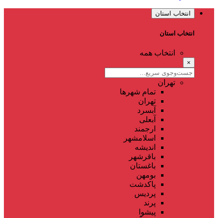
انتخاب استان
انتخاب استان
انتخاب همه
×
تهران
تمام شهر‌ها
تهران
آبسرد
آبعلی
ارجمند
اسلامشهر
اندیشه
باقرشهر
باغستان
بومهن
پاکدشت
پردیس
پرند
پیشوا