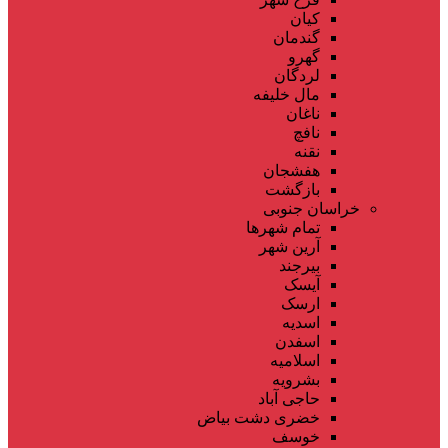
کیان
گندمان
گهرو
لردگان
مال خلیفه
ناغان
نافچ
نقنه
هفشجان
بازگشت
خراسان جنوبی
تمام شهر‌ها
آرین شهر
بیرجند
آیسک
ارسک
اسدیه
اسفدن
اسلامیه
بشرویه
حاجی آباد
خضری دشت بیاض
خوسف