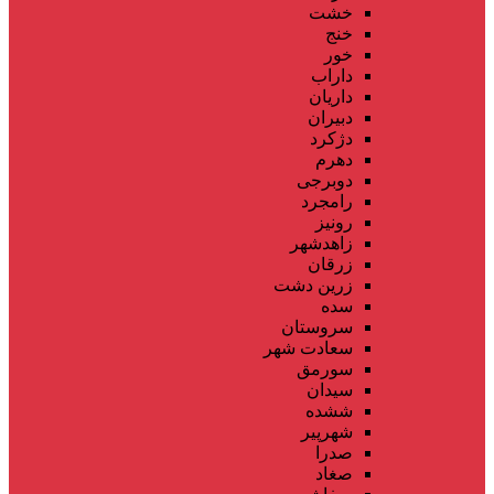
خشت
خنج
خور
داراب
داریان
دبیران
دژکرد
دهرم
دوبرجی
رامجرد
رونیز
زاهدشهر
زرقان
زرین دشت
سده
سروستان
سعادت شهر
سورمق
سیدان
ششده
شهرپیر
صدرا
صغاد