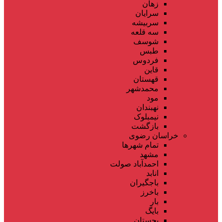
زهان
سرایان
سربیشه
سه قلعه
شوسف
طبس
فردوس
قاین
قهستان
محمدشهر
مود
نهبندان
نیمبلوک
بازگشت
خراسان رضوی
تمام شهر‌ها
مشهد
احمدآباد صولت
انابد
باجگیران
باخرز
بار
بایگ
بجستان