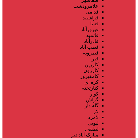
صفاشهر
علامرودشت
فدامی
فراشبند
فسا
فیروزآباد
قائمیه
قادرآباد
قطب آباد
قطرویه
قیر
کارزین
کازرون
کامفیروز
کره ای
کنارتخته
کوار
گراش
گله دار
لار
لامرد
لپویی
لطیفی
مبارک آباد دیز