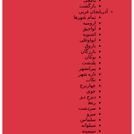
یامچی
بازگشت
آذربایجان غربی
تمام شهر‌ها
ارومیه
آواجیق
اشنویه
ایواوغلی
باروق
بازرگان
بوکان
پلدشت
پیرانشهر
تازه شهر
تکاب
چهاربرج
خوی
دیزج دیز
ربط
سردشت
سرو
سلماس
سیلوانه
سیمینه