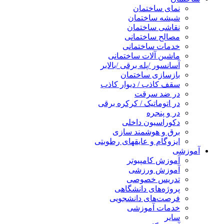
نمای ساختمان
شیشه ساختمان
نقاشی ساختمان
مصالح ساختمانی
خدمات ساختمانی
ماشین آلات ساختمانی
آسانسور /پله برقی /بالابر
بازسازی ساختمان
سقف کاذب / دیوار کاذب
در ضد سرقت
در اتوماتیک / کرکره برقی
در و پنجره
دکوراسیون داخلی
برق و هوشمند سازی
ایزوگام و عایقهای رطوبتی
آموزشی
آموزش کامپیوتر
آموزش ورزشی
تدریس خصوصی
پروژه‌های دانشگاهی
فرصت‌های دانشجویی
خدمات آموزشی
سایر