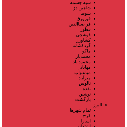
سیه چشمه
شاهین دژ
شوط
فیرورق
قر ضیاالدین
قطور
قوشچی
کشاورز
گردکشانه
ماکو
محمدیار
محمودآباد
مهاباد
میاندوآب
میرآباد
نالوس
نقده
نوشین
بازگشت
البرز
تمام شهر‌ها
کرج
اسارا
اشتهارد