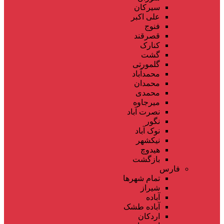
سیرکان
علی اکبر
فنوج
قصرقند
کنارک
گشت
گلمورتی
محمدآباد
محمدان
محمدی
میرجاوه
نصرت آباد
نگور
نوک آباد
نیکشهر
هیدوچ
بازگشت
فارس
تمام شهر‌ها
شیراز
آباده
آباده طشک
اردکان