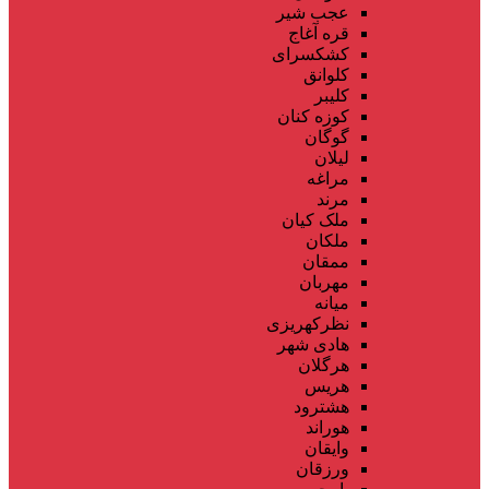
عجب شیر
قره آغاج
کشکسرای
کلوانق
کلیبر
کوزه کنان
گوگان
لیلان
مراغه
مرند
ملک کیان
ملکان
ممقان
مهربان
میانه
نظرکهریزی
هادی شهر
هرگلان
هریس
هشترود
هوراند
وایقان
ورزقان