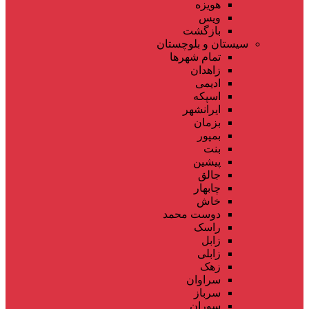
هویزه
ویس
بازگشت
سیستان و بلوچستان
تمام شهر‌ها
زاهدان
ادیمی
اسپکه
ایرانشهر
بزمان
بمپور
بنت
پیشین
جالق
چابهار
خاش
دوست محمد
راسک
زابل
زابلی
زهک
سراوان
سرباز
سوران