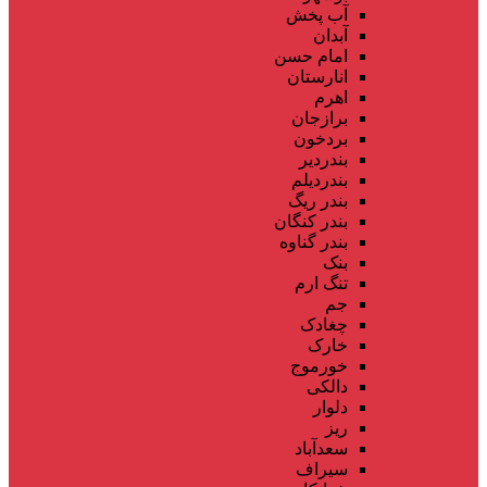
آب پخش
آبدان
امام حسن
انارستان
اهرم
برازجان
بردخون
بندردیر
بندردیلم
بندر ریگ
بندر کنگان
بندر گناوه
بنک
تنگ ارم
جم
چغادک
خارک
خورموج
دالکی
دلوار
ریز
سعدآباد
سیراف