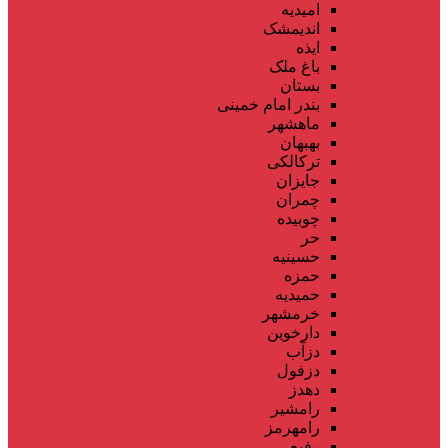
امیدیه
اندیمشک
ایذه
باغ ملک
بستان
بندر امام خمینی
ماهشهر
بهبهان
ترکالکی
جایزان
چمران
چوبیده
حر
حسینیه
حمزه
حمیدیه
خرمشهر
دارخوین
دزآب
دزفول
دهدز
رامشیر
رامهرمز
رفیع