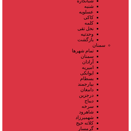
شبانکاره
شنبه
عسلویه
کاکی
کلمه
نخل تقی
وحدتیه
بازگشت
سمنان
تمام شهر‌ها
سمنان
آرادان
امیریه
ایوانکی
بسطام
بیارجمند
دامغان
درجزین
دیباج
سرخه
شاهرود
شهمیرزاد
کلاته خیج
گرمسار