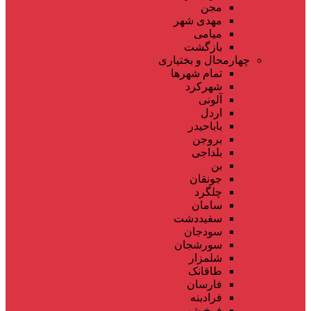
مجن
مهدی شهر
میامی
بازگشت
چهارمحال و بختیاری
تمام شهر‌ها
شهرکرد
آلونی
اردل
باباحیدر
بروجن
بلداجی
بن
جونقان
چلگرد
سامان
سفیددشت
سودجان
سورشجان
شلمزار
طاقانک
فارسان
فرادبنه
فرخ شهر