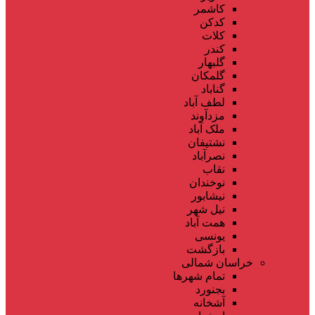
کاشمر
کدکن
کلات
کندر
گلبهار
گلمکان
گناباد
لطف آباد
مزدآوند
ملک آباد
نشتیفان
نصرآباد
نقاب
نوخندان
نیشابور
نیل شهر
همت آباد
یونسی
بازگشت
خراسان شمالی
تمام شهر‌ها
بجنورد
آشخانه