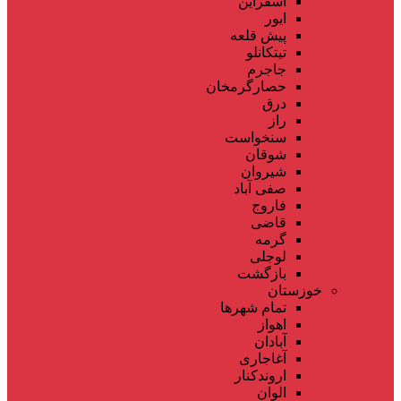
اسفراین
ایور
پیش قلعه
تیتکانلو
جاجرم
حصارگرمخان
درق
راز
سنخواست
شوقان
شیروان
صفی آباد
فاروج
قاضی
گرمه
لوجلی
بازگشت
خوزستان
تمام شهر‌ها
اهواز
آبادان
آغاجاری
اروندکنار
الوان