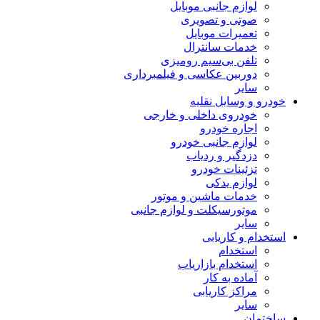
لوازم جانبی موبایل
صوتی و تصویری
تعمیرات موبایل
خدمات سانترال
تلفن بی‌سیم رومیزی
دوربین عکاسی و فیلمبرداری
سایر
خودرو و وسایل نقلیه
خودروی داخلی و خارجی
اجاره خودرو
لوازم جانبی خودرو
دزدگیر و ردیاب
تزئینات خودرو
لوازم یدکی
خدمات ماشین و موتور
موتورسیکلت و لوازم جانبی
سایر
استخدام و کاریابی
استخدام
استخدام بازاریاب
آماده به کار
مراکز کاریابی
سایر
ساختمان