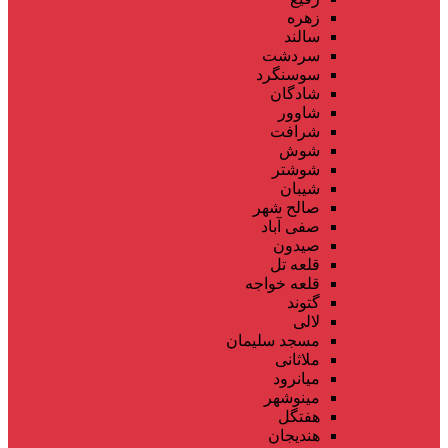
زهره
سالند
سردشت
سوسنگرد
شادگان
شاوور
شرافت
شوش
شوشتر
شیبان
صالح شهر
صفی آباد
صیدون
قلعه تل
قلعه خواجه
گتوند
لالی
مسجد سلیمان
ملاثانی
میانرود
مینوشهر
هفتگل
هندیجان