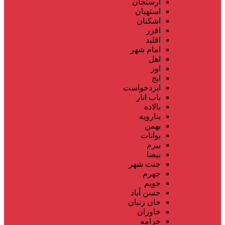
ارسنجان
استهبان
اشکنان
افزر
اقلید
امام شهر
اهل
اوز
ایج
ایزدخواست
باب انار
بالاده
بنارویه
بهمن
بوانات
بیرم
بیضا
جنت شهر
جهرم
جویم
حسن آباد
خان زنیان
خاوران
خرامه