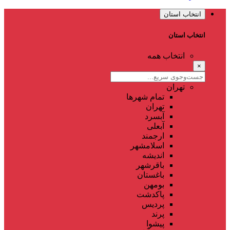
انتخاب استان
انتخاب استان
انتخاب همه
×
تهران
تمام شهر‌ها
تهران
آبسرد
آبعلی
ارجمند
اسلامشهر
اندیشه
باقرشهر
باغستان
بومهن
پاکدشت
پردیس
پرند
پیشوا