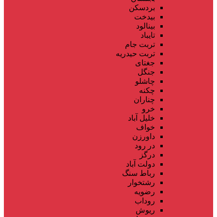
بردسکن
بیدخت
بینالود
تایباد
تربت جام
تربت حیدریه
جغتای
جنگل
چاشلو
چکنه
چناران
خرو
خلیل آباد
خواف
داورزن
در رود
درگز
دولت آباد
رباط سنگ
رشتخوار
رضویه
روداب
ریوش