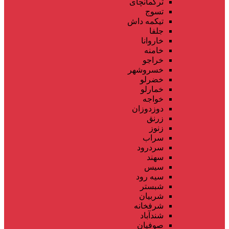
ترکمانچای
تسوج
تیکمه داش
جلفا
خاروانا
خامنه
خراجو
خسروشهر
خضرلو
خمارلو
خواجه
دوزدوزان
زرنق
زنوز
سراب
سردرود
سهند
سیس
سیه رود
شبستر
شربیان
شرفخانه
شندآباد
صوفیان