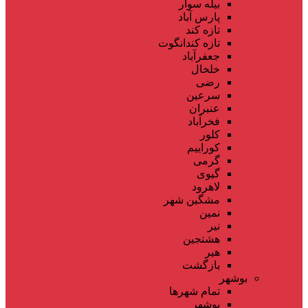
بیله سوار
پارس آباد
تازه کند
تازه کندانگوت
جعفرآباد
خلخال
رضی
سرعین
عنبران
فخرآباد
کلور
کوراییم
گرمی
گیوی
لاهرود
مشگین شهر
نمین
نیر
هشتجین
هیر
بازگشت
بوشهر
تمام شهر‌ها
بوشهر