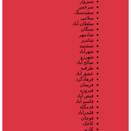
سبزوار
سرخس
سفیدسنگ
سلامی
سلطان آباد
سنگان
شادمهر
شاندیز
ششتمد
شهرآباد
شهرزو
صالح آباد
طرقبه
عشق آباد
فرهادگرد
فریمان
فیروزه
فیض آباد
قاسم آباد
قدمگاه
قلندرآباد
قوچان
کاخک
کاریز