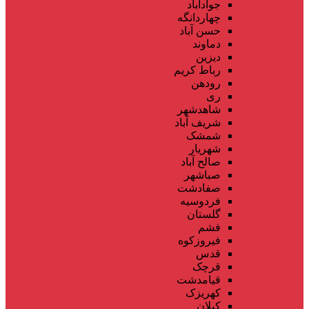
جوادآباد
چهاردانگه
حسن آباد
دماوند
دیزین
رباط کریم
رودهن
ری
شاهدشهر
شریف آباد
شمشک
شهریار
صالح آباد
صباشهر
صفادشت
فردوسیه
گلستان
فشم
فیروزکوه
قدس
قرچک
قیامدشت
کهریزک
کیلان