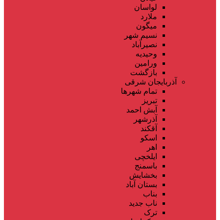
لواسان
ملارد
میگون
نسیم شهر
نصیرآباد
وحیدیه
ورامین
بازگشت
آذربایجان شرقی
تمام شهر‌ها
تبریز
آبش احمد
آذرشهر
آقکند
اسکو
اهر
ایلخچی
باسمنج
بخشایش
بستان آباد
بناب
ناب جدید
ترک