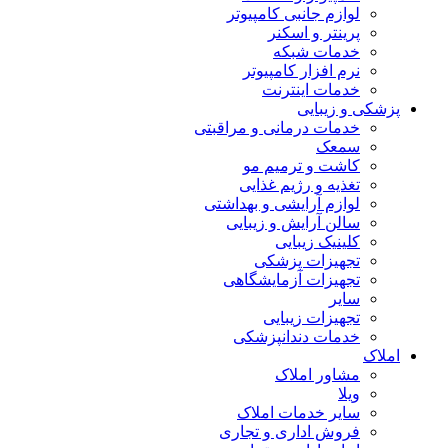
لوازم جانبی کامپیوتر
پرینتر و اسکنر
خدمات شبکه
نرم افزار کامپیوتر
خدمات اینترنت
پزشکی و زیبایی
خدمات درمانی و مراقبتی
سمعک
کاشت و ترمیم مو
تغذیه و رژیم غذایی
لوازم آرایشی و بهداشتی
سالن آرایش و زیبایی
کلینیک زیبایی
تجهیزات پزشکی
تجهیزات آزمایشگاهی
سایر
تجهیزات زیبایی
خدمات دندانپزشکی
املاک
مشاور املاک
ویلا
سایر خدمات املاک
فروش اداری و تجاری