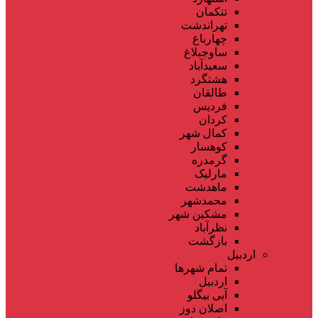
تنکمان
تهراندشت
چهارباغ
ساوجبلاغ
سعیدآباد
هشتگرد
طالقان
فردیس
کردان
کمال شهر
کوهسار
گرمدره
مارلیک
ماهدشت
محمدشهر
مشکین شهر
نظرآباد
بازگشت
اردبیل
تمام شهر‌ها
اردبیل
آبی بیگلو
اصلان دوز