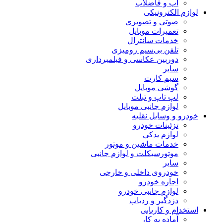
آب و فاضلاب
لوازم الکترونیکی
صوتی و تصویری
تعمیرات موبایل
خدمات سانترال
تلفن بی‌سیم رومیزی
دوربین عکاسی و فیلمبرداری
سایر
سیم کارت
گوشی موبایل
لپ تاپ و تبلت
لوازم جانبی موبایل
خودرو و وسایل نقلیه
تزئینات خودرو
لوازم یدکی
خدمات ماشین و موتور
موتورسیکلت و لوازم جانبی
سایر
خودروی داخلی و خارجی
اجاره خودرو
لوازم جانبی خودرو
دزدگیر و ردیاب
استخدام و کاریابی
آماده به کار