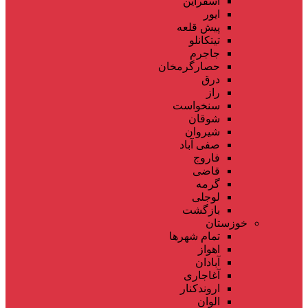
اسفراین
ایور
پیش قلعه
تیتکانلو
جاجرم
حصارگرمخان
درق
راز
سنخواست
شوقان
شیروان
صفی آباد
فاروج
قاضی
گرمه
لوجلی
بازگشت
خوزستان
تمام شهر‌ها
اهواز
آبادان
آغاجاری
اروندکنار
الوان