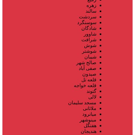
زهره
سالند
سردشت
سوسنگرد
شادگان
شاوور
شرافت
شوش
شوشتر
شیبان
صالح شهر
صفی آباد
صیدون
قلعه تل
قلعه خواجه
گتوند
لالی
مسجد سلیمان
ملاثانی
میانرود
مینوشهر
هفتگل
هندیجان