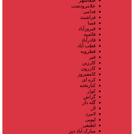
صفاشهر
علامرودشت
فدامی
فراشبند
فسا
فیروزآباد
قائمیه
قادرآباد
قطب آباد
قطرویه
قیر
کارزین
کازرون
کامفیروز
کره ای
کنارتخته
کوار
گراش
گله دار
لار
لامرد
لپویی
لطیفی
مبارک آباد دیز