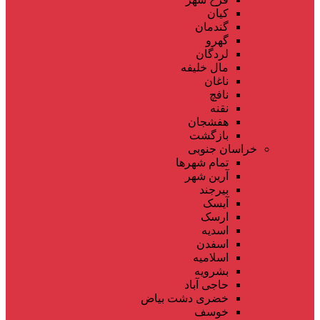
کیان
گندمان
گهرو
لردگان
مال خلیفه
ناغان
نافچ
نقنه
هفشجان
بازگشت
خراسان جنوبی
تمام شهر‌ها
آرین شهر
بیرجند
آیسک
ارسک
اسدیه
اسفدن
اسلامیه
بشرویه
حاجی آباد
خضری دشت بیاض
خوسف