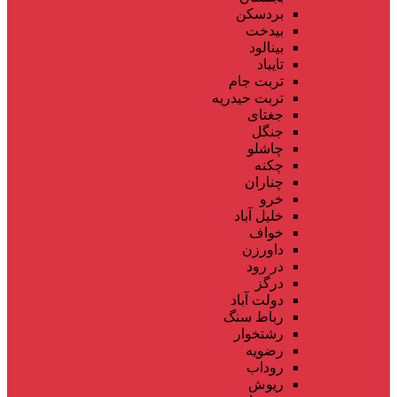
بردسکن
بیدخت
بینالود
تایباد
تربت جام
تربت حیدریه
جغتای
جنگل
چاشلو
چکنه
چناران
خرو
خلیل آباد
خواف
داورزن
در رود
درگز
دولت آباد
رباط سنگ
رشتخوار
رضویه
روداب
ریوش