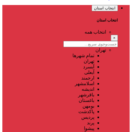
انتخاب استان
انتخاب استان
انتخاب همه
×
تهران
تمام شهر‌ها
تهران
آبسرد
آبعلی
ارجمند
اسلامشهر
اندیشه
باقرشهر
باغستان
بومهن
پاکدشت
پردیس
پرند
پیشوا