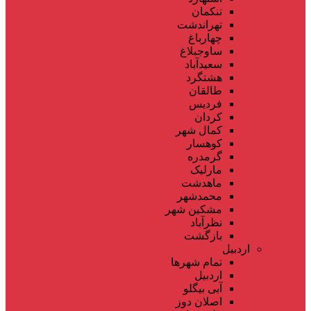
تنکمان
تهراندشت
چهارباغ
ساوجبلاغ
سعیدآباد
هشتگرد
طالقان
فردیس
کردان
کمال شهر
کوهسار
گرمدره
مارلیک
ماهدشت
محمدشهر
مشکین شهر
نظرآباد
بازگشت
اردبیل
تمام شهر‌ها
اردبیل
آبی بیگلو
اصلان دوز