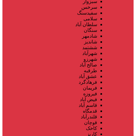
سبزوار
سرخس
سفیدسنگ
سلامی
سلطان آباد
سنگان
شادمهر
شاندیز
ششتمد
شهرآباد
شهرزو
صالح آباد
طرقبه
عشق آباد
فرهادگرد
فریمان
فیروزه
فیض آباد
قاسم آباد
قدمگاه
قلندرآباد
قوچان
کاخک
کاریز