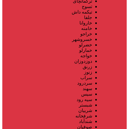
ترکمانچای
تسوج
تیکمه داش
جلفا
خاروانا
خامنه
خراجو
خسروشهر
خضرلو
خمارلو
خواجه
دوزدوزان
زرنق
زنوز
سراب
سردرود
سهند
سیس
سیه رود
شبستر
شربیان
شرفخانه
شندآباد
صوفیان