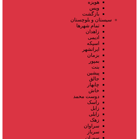
هویزه
ویس
بازگشت
سیستان و بلوچستان
تمام شهر‌ها
زاهدان
ادیمی
اسپکه
ایرانشهر
بزمان
بمپور
بنت
پیشین
جالق
چابهار
خاش
دوست محمد
راسک
زابل
زابلی
زهک
سراوان
سرباز
سوران