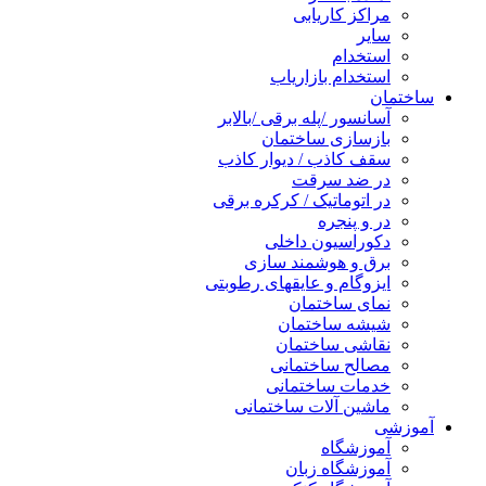
مراکز کاریابی
سایر
استخدام
استخدام بازاریاب
ساختمان
آسانسور /پله برقی /بالابر
بازسازی ساختمان
سقف کاذب / دیوار کاذب
در ضد سرقت
در اتوماتیک / کرکره برقی
در و پنجره
دکوراسیون داخلی
برق و هوشمند سازی
ایزوگام و عایقهای رطوبتی
نمای ساختمان
شیشه ساختمان
نقاشی ساختمان
مصالح ساختمانی
خدمات ساختمانی
ماشین آلات ساختمانی
آموزشی
آموزشگاه
آموزشگاه زبان