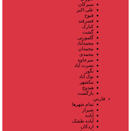
سیرکان
علی اکبر
فنوج
قصرقند
کنارک
گشت
گلمورتی
محمدآباد
محمدان
محمدی
میرجاوه
نصرت آباد
نگور
نوک آباد
نیکشهر
هیدوچ
بازگشت
فارس
تمام شهر‌ها
شیراز
آباده
آباده طشک
اردکان