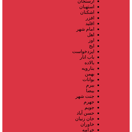
ارسنجان
استهبان
اشکنان
افزر
اقلید
امام شهر
اهل
اوز
ایج
ایزدخواست
باب انار
بالاده
بنارویه
بهمن
بوانات
بیرم
بیضا
جنت شهر
جهرم
جویم
حسن آباد
خان زنیان
خاوران
خرامه