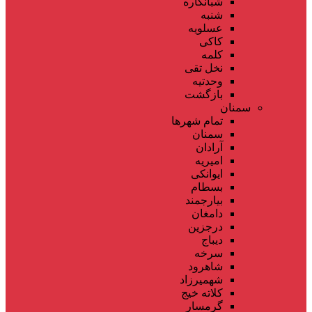
شبانکاره
شنبه
عسلویه
کاکی
کلمه
نخل تقی
وحدتیه
بازگشت
سمنان
تمام شهر‌ها
سمنان
آرادان
امیریه
ایوانکی
بسطام
بیارجمند
دامغان
درجزین
دیباج
سرخه
شاهرود
شهمیرزاد
کلاته خیج
گرمسار