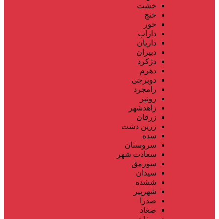
خشت
خنج
خور
داراب
داریان
دبیران
دژکرد
دهرم
دوبرجی
رامجرد
رونیز
زاهدشهر
زرقان
زرین دشت
سده
سروستان
سعادت شهر
سورمق
سیدان
ششده
شهرپیر
صدرا
صغاد