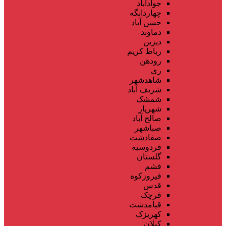
جوادآباد
چهاردانگه
حسن آباد
دماوند
دیزین
رباط کریم
رودهن
ری
شاهدشهر
شریف آباد
شمشک
شهریار
صالح آباد
صباشهر
صفادشت
فردوسیه
گلستان
فشم
فیروزکوه
قدس
قرچک
قیامدشت
کهریزک
کیلان