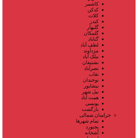
کاشمر
کدکن
کلات
کندر
گلبهار
گلمکان
گناباد
لطف آباد
مزدآوند
ملک آباد
نشتیفان
نصرآباد
نقاب
نوخندان
نیشابور
نیل شهر
همت آباد
یونسی
بازگشت
خراسان شمالی
تمام شهر‌ها
بجنورد
آشخانه