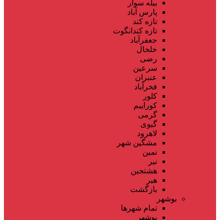
بیله سوار
پارس آباد
تازه کند
تازه کندانگوت
جعفرآباد
خلخال
رضی
سرعین
عنبران
فخرآباد
کلور
کوراییم
گرمی
گیوی
لاهرود
مشگین شهر
نمین
نیر
هشتجین
هیر
بازگشت
بوشهر
تمام شهر‌ها
بوشهر