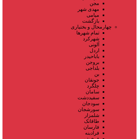
مجن
مهدی شهر
میامی
بازگشت
چهارمحال و بختیاری
تمام شهر‌ها
شهرکرد
آلونی
اردل
باباحیدر
بروجن
بلداجی
بن
جونقان
چلگرد
سامان
سفیددشت
سودجان
سورشجان
شلمزار
طاقانک
فارسان
فرادبنه
فرخ شهر