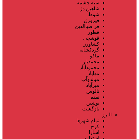
سیه چشمه
شاهین دژ
شوط
فیرورق
قر ضیاالدین
قطور
قوشچی
کشاورز
گردکشانه
ماکو
محمدیار
محمودآباد
مهاباد
میاندوآب
میرآباد
نالوس
نقده
نوشین
بازگشت
البرز
تمام شهر‌ها
کرج
اسارا
اشتهارد