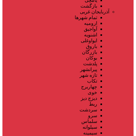
یامچی
بازگشت
آذربایجان غربی
تمام شهر‌ها
ارومیه
آواجیق
اشنویه
ایواوغلی
باروق
بازرگان
بوکان
پلدشت
پیرانشهر
تازه شهر
تکاب
چهاربرج
خوی
دیزج دیز
ربط
سردشت
سرو
سلماس
سیلوانه
سیمینه