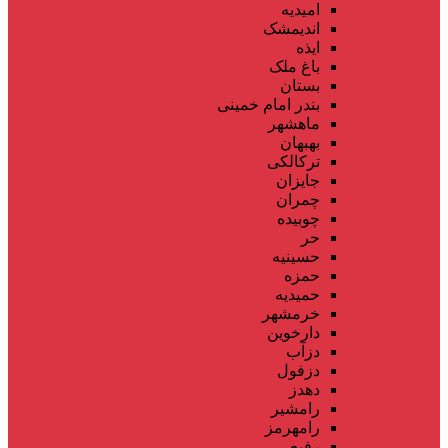
امیدیه
اندیمشک
ایذه
باغ ملک
بستان
بندر امام خمینی
ماهشهر
بهبهان
ترکالکی
جایزان
چمران
چوبیده
حر
حسینیه
حمزه
حمیدیه
خرمشهر
دارخوین
دزآب
دزفول
دهدز
رامشیر
رامهرمز
رفیع