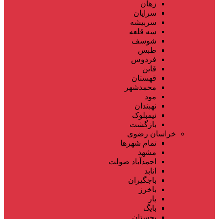
زهان
سرایان
سربیشه
سه قلعه
شوسف
طبس
فردوس
قاین
قهستان
محمدشهر
مود
نهبندان
نیمبلوک
بازگشت
خراسان رضوی
تمام شهر‌ها
مشهد
احمدآباد صولت
انابد
باجگیران
باخرز
بار
بایگ
بجستان