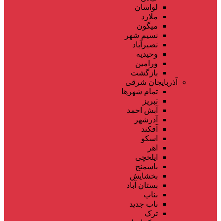
لواسان
ملارد
میگون
نسیم شهر
نصیرآباد
وحیدیه
ورامین
بازگشت
آذربایجان شرقی
تمام شهر‌ها
تبریز
آبش احمد
آذرشهر
آقکند
اسکو
اهر
ایلخچی
باسمنج
بخشایش
بستان آباد
بناب
ناب جدید
ترک