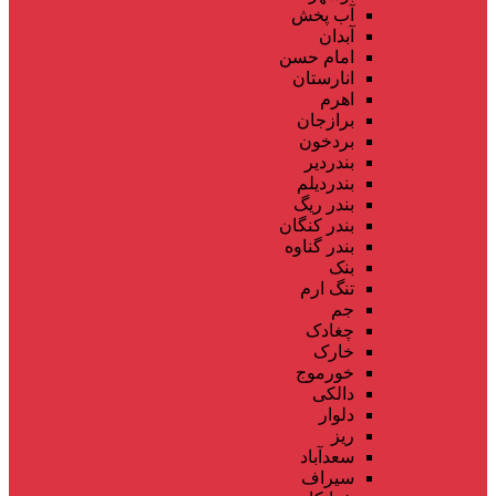
آب پخش
آبدان
امام حسن
انارستان
اهرم
برازجان
بردخون
بندردیر
بندردیلم
بندر ریگ
بندر کنگان
بندر گناوه
بنک
تنگ ارم
جم
چغادک
خارک
خورموج
دالکی
دلوار
ریز
سعدآباد
سیراف