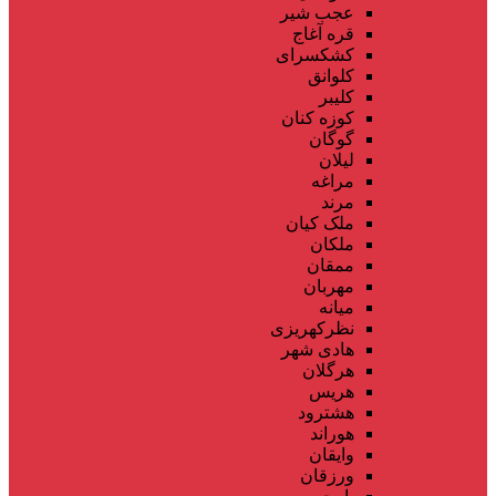
عجب شیر
قره آغاج
کشکسرای
کلوانق
کلیبر
کوزه کنان
گوگان
لیلان
مراغه
مرند
ملک کیان
ملکان
ممقان
مهربان
میانه
نظرکهریزی
هادی شهر
هرگلان
هریس
هشترود
هوراند
وایقان
ورزقان