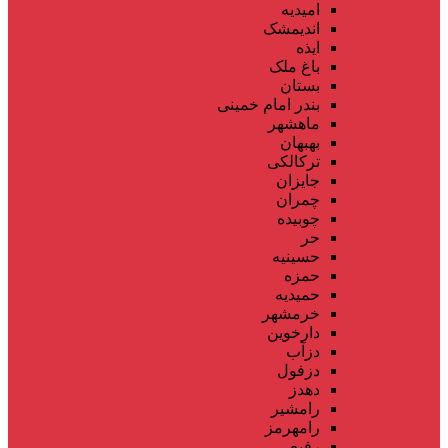
امیدیه
اندیمشک
ایذه
باغ ملک
بستان
بندر امام خمینی
ماهشهر
بهبهان
ترکالکی
جایزان
چمران
چوبیده
حر
حسینیه
حمزه
حمیدیه
خرمشهر
دارخوین
دزآب
دزفول
دهدز
رامشیر
رامهرمز
رفیع