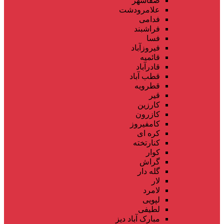
صفاشهر
علامرودشت
فدامی
فراشبند
فسا
فیروزآباد
قائمیه
قادرآباد
قطب آباد
قطرویه
قیر
کارزین
کازرون
کامفیروز
کره ای
کنارتخته
کوار
گراش
گله دار
لار
لامرد
لپویی
لطیفی
مبارک آباد دیز