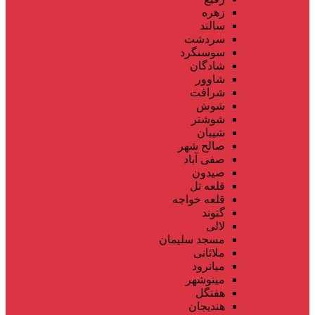
زهره
سالند
سردشت
سوسنگرد
شادگان
شاوور
شرافت
شوش
شوشتر
شیبان
صالح شهر
صفی آباد
صیدون
قلعه تل
قلعه خواجه
گتوند
لالی
مسجد سلیمان
ملاثانی
میانرود
مینوشهر
هفتگل
هندیجان