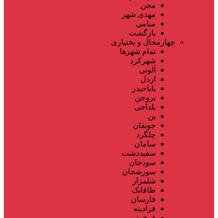
مجن
مهدی شهر
میامی
بازگشت
چهارمحال و بختیاری
تمام شهر‌ها
شهرکرد
آلونی
اردل
باباحیدر
بروجن
بلداجی
بن
جونقان
چلگرد
سامان
سفیددشت
سودجان
سورشجان
شلمزار
طاقانک
فارسان
فرادبنه
فرخ شهر