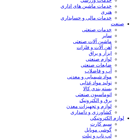
خدمات ورزشی
خدمات ماشین های اداری
هنری
خدمات مالی و حسابداری
صنعت
خدمات صنعتی
سایر
ماشین آلات صنعتی
آهن آلات و فلزات
ابزار و یراق
لوازم صنعتی
ضایعات صنعتی
آب و فاضلاب
مواد شیمیایی و معدنی
تولید مواد غذایی
بسته بندی کالا
اتوماسیون صنعتی
برق و الکترونیک
لوازم و تجهیزات معدن
کشاورزی و دامداری
لوازم الکترونیکی
سیم کارت
گوشی موبایل
لپ تاپ و تبلت