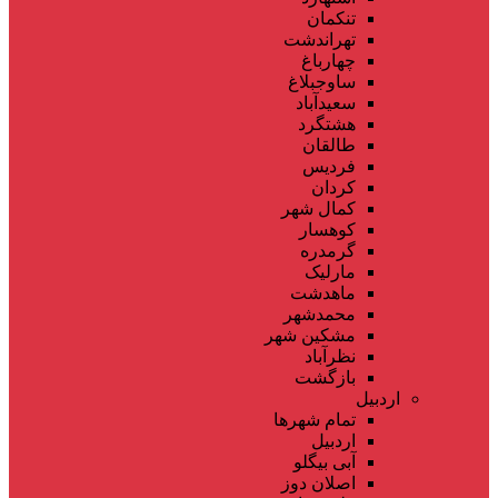
تنکمان
تهراندشت
چهارباغ
ساوجبلاغ
سعیدآباد
هشتگرد
طالقان
فردیس
کردان
کمال شهر
کوهسار
گرمدره
مارلیک
ماهدشت
محمدشهر
مشکین شهر
نظرآباد
بازگشت
اردبیل
تمام شهر‌ها
اردبیل
آبی بیگلو
اصلان دوز