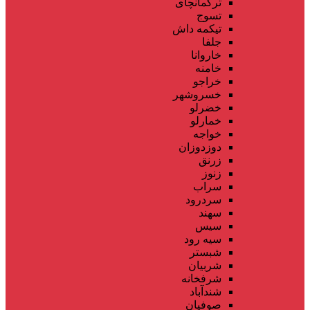
ترکمانچای
تسوج
تیکمه داش
جلفا
خاروانا
خامنه
خراجو
خسروشهر
خضرلو
خمارلو
خواجه
دوزدوزان
زرنق
زنوز
سراب
سردرود
سهند
سیس
سیه رود
شبستر
شربیان
شرفخانه
شندآباد
صوفیان