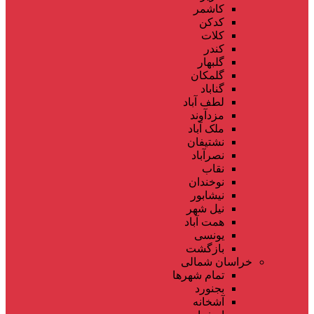
کاشمر
کدکن
کلات
کندر
گلبهار
گلمکان
گناباد
لطف آباد
مزدآوند
ملک آباد
نشتیفان
نصرآباد
نقاب
نوخندان
نیشابور
نیل شهر
همت آباد
یونسی
بازگشت
خراسان شمالی
تمام شهر‌ها
بجنورد
آشخانه