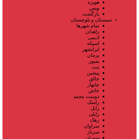
هویزه
ویس
بازگشت
سیستان و بلوچستان
تمام شهر‌ها
زاهدان
ادیمی
اسپکه
ایرانشهر
بزمان
بمپور
بنت
پیشین
جالق
چابهار
خاش
دوست محمد
راسک
زابل
زابلی
زهک
سراوان
سرباز
سوران