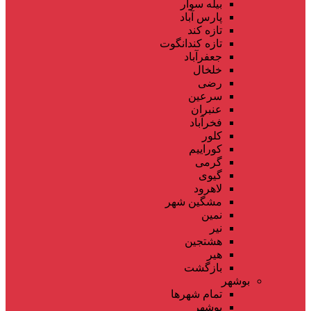
بیله سوار
پارس آباد
تازه کند
تازه کندانگوت
جعفرآباد
خلخال
رضی
سرعین
عنبران
فخرآباد
کلور
کوراییم
گرمی
گیوی
لاهرود
مشگین شهر
نمین
نیر
هشتجین
هیر
بازگشت
بوشهر
تمام شهر‌ها
بوشهر