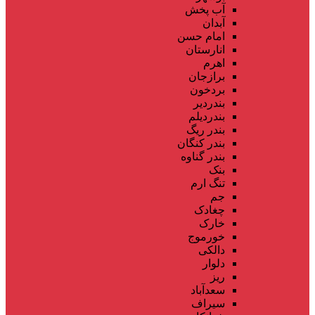
آب پخش
آبدان
امام حسن
انارستان
اهرم
برازجان
بردخون
بندردیر
بندردیلم
بندر ریگ
بندر کنگان
بندر گناوه
بنک
تنگ ارم
جم
چغادک
خارک
خورموج
دالکی
دلوار
ریز
سعدآباد
سیراف