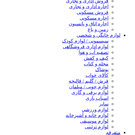
فروش اداری و تجاری
اجاره اداری و تجاری
فروش مسکونی
اجاره مسکونی
اجاره اتاق و پانسیون
زمین و باغ
لوازم خانگی و شخصی
سیسمونی / لوازم کودک
لوازم اداری فروشگاهی
تصفیه آب و هوا
کیف و کفش
مجله و کتاب
پوشاک
کالای خواب
فرش / گلیم / قالیچه
لوازم چوبی / مبلمان
لوازم برقی و گازی
اسباب بازی
سایر
لوازم ورزشی
لوازم خانه و آشپزخانه
لوازم موسیقی
لوازم تزئینی
متفرقه