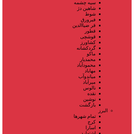
سیه چشمه
شاهین دژ
شوط
فیرورق
قر ضیاالدین
قطور
قوشچی
کشاورز
گردکشانه
ماکو
محمدیار
محمودآباد
مهاباد
میاندوآب
میرآباد
نالوس
نقده
نوشین
بازگشت
البرز
تمام شهر‌ها
کرج
اسارا
اشتهارد