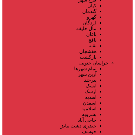
کیان
گندمان
گهرو
لردگان
مال خلیفه
ناغان
نافچ
نقنه
هفشجان
بازگشت
خراسان جنوبی
تمام شهر‌ها
آرین شهر
بیرجند
آیسک
ارسک
اسدیه
اسفدن
اسلامیه
بشرویه
حاجی آباد
خضری دشت بیاض
خوسف