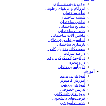
برق و هوشمند سازی
ایزوگام و عایقهای رطوبتی
نمای ساختمان
شیشه ساختمان
نقاشی ساختمان
مصالح ساختمانی
خدمات ساختمانی
ماشین آلات ساختمانی
آسانسور /پله برقی /بالابر
بازسازی ساختمان
سقف کاذب / دیوار کاذب
در ضد سرقت
در اتوماتیک / کرکره برقی
در و پنجره
دکوراسیون داخلی
آموزشی
آموزش موسیقی
آموزش کامپیوتر
آموزش ورزشی
تدریس خصوصی
پروژه‌های دانشگاهی
فرصت‌های دانشجویی
خدمات آموزشی