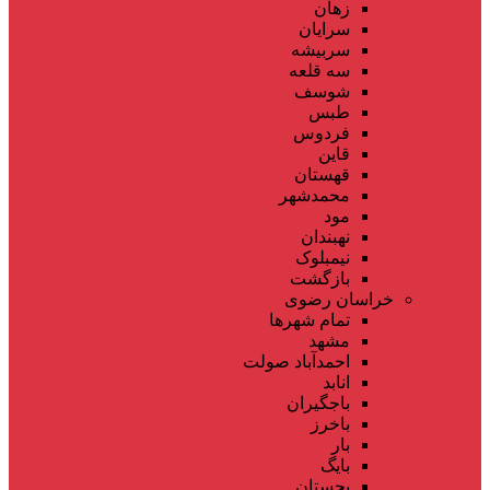
زهان
سرایان
سربیشه
سه قلعه
شوسف
طبس
فردوس
قاین
قهستان
محمدشهر
مود
نهبندان
نیمبلوک
بازگشت
خراسان رضوی
تمام شهر‌ها
مشهد
احمدآباد صولت
انابد
باجگیران
باخرز
بار
بایگ
بجستان