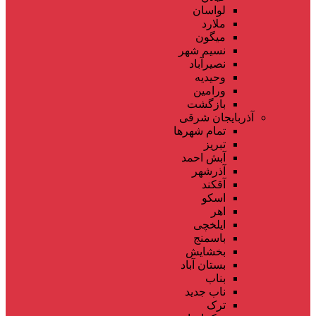
لواسان
ملارد
میگون
نسیم شهر
نصیرآباد
وحیدیه
ورامین
بازگشت
آذربایجان شرقی
تمام شهر‌ها
تبریز
آبش احمد
آذرشهر
آقکند
اسکو
اهر
ایلخچی
باسمنج
بخشایش
بستان آباد
بناب
ناب جدید
ترک