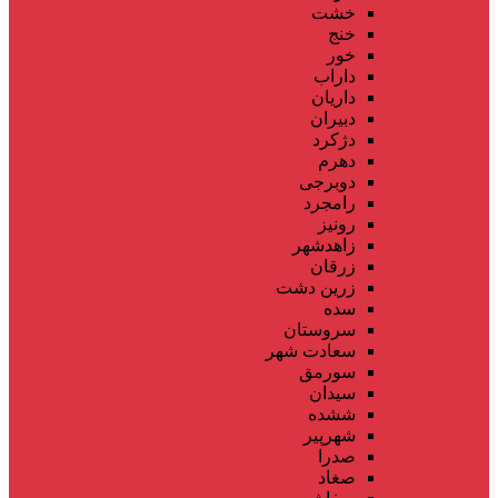
خشت
خنج
خور
داراب
داریان
دبیران
دژکرد
دهرم
دوبرجی
رامجرد
رونیز
زاهدشهر
زرقان
زرین دشت
سده
سروستان
سعادت شهر
سورمق
سیدان
ششده
شهرپیر
صدرا
صغاد