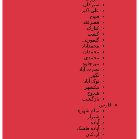
سیرکان
علی اکبر
فنوج
قصرقند
کنارک
گشت
گلمورتی
محمدآباد
محمدان
محمدی
میرجاوه
نصرت آباد
نگور
نوک آباد
نیکشهر
هیدوچ
بازگشت
فارس
تمام شهر‌ها
شیراز
آباده
آباده طشک
اردکان