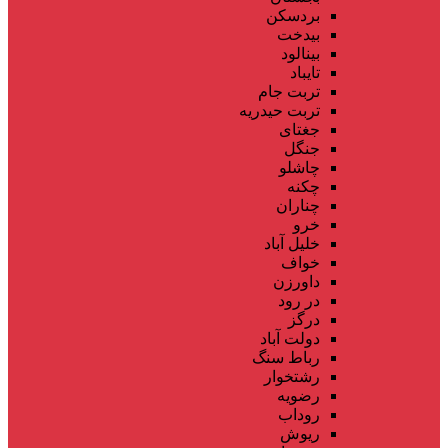
بردسکن
بیدخت
بینالود
تایباد
تربت جام
تربت حیدریه
جغتای
جنگل
چاشلو
چکنه
چناران
خرو
خلیل آباد
خواف
داورزن
در رود
درگز
دولت آباد
رباط سنگ
رشتخوار
رضویه
روداب
ریوش