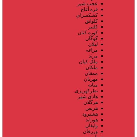
عجب شیر
قره آغاج
کشکسرای
کلوانق
کلیبر
کوزه کنان
گوگان
لیلان
مراغه
مرند
ملک کیان
ملکان
ممقان
مهربان
میانه
نظرکهریزی
هادی شهر
هرگلان
هریس
هشترود
هوراند
وایقان
ورزقان