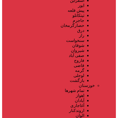
اسفراین
ایور
پیش قلعه
تیتکانلو
جاجرم
حصارگرمخان
درق
راز
سنخواست
شوقان
شیروان
صفی آباد
فاروج
قاضی
گرمه
لوجلی
بازگشت
خوزستان
تمام شهر‌ها
اهواز
آبادان
آغاجاری
اروندکنار
الوان