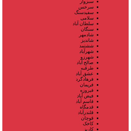
سبزوار
سرخس
سفیدسنگ
سلامی
سلطان آباد
سنگان
شادمهر
شاندیز
ششتمد
شهرآباد
شهرزو
صالح آباد
طرقبه
عشق آباد
فرهادگرد
فریمان
فیروزه
فیض آباد
قاسم آباد
قدمگاه
قلندرآباد
قوچان
کاخک
کاریز