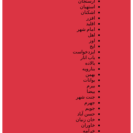
ارسنجان
استهبان
اشکنان
افزر
اقلید
امام شهر
اهل
اوز
ایج
ایزدخواست
باب انار
بالاده
بنارویه
بهمن
بوانات
بیرم
بیضا
جنت شهر
جهرم
جویم
حسن آباد
خان زنیان
خاوران
خرامه