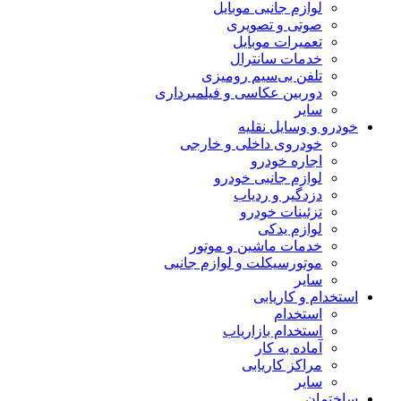
لوازم جانبی موبایل
صوتی و تصویری
تعمیرات موبایل
خدمات سانترال
تلفن بی‌سیم رومیزی
دوربین عکاسی و فیلمبرداری
سایر
خودرو و وسایل نقلیه
خودروی داخلی و خارجی
اجاره خودرو
لوازم جانبی خودرو
دزدگیر و ردیاب
تزئینات خودرو
لوازم یدکی
خدمات ماشین و موتور
موتورسیکلت و لوازم جانبی
سایر
استخدام و کاریابی
استخدام
استخدام بازاریاب
آماده به کار
مراکز کاریابی
سایر
ساختمان