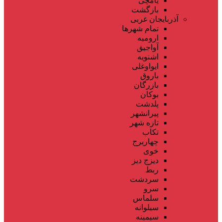
یامچی
بازگشت
آذربایجان غربی
تمام شهر‌ها
ارومیه
آواجیق
اشنویه
ایواوغلی
باروق
بازرگان
بوکان
پلدشت
پیرانشهر
تازه شهر
تکاب
چهاربرج
خوی
دیزج دیز
ربط
سردشت
سرو
سلماس
سیلوانه
سیمینه