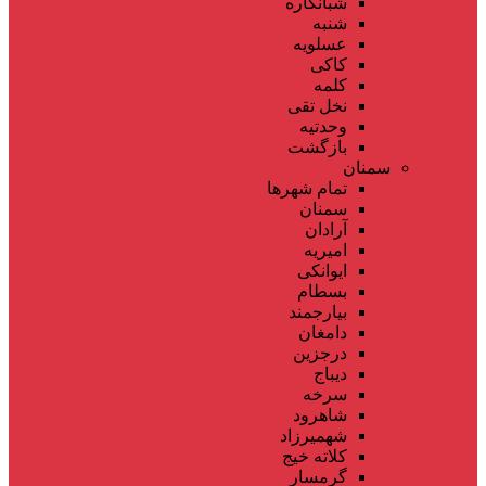
شبانکاره
شنبه
عسلویه
کاکی
کلمه
نخل تقی
وحدتیه
بازگشت
سمنان
تمام شهر‌ها
سمنان
آرادان
امیریه
ایوانکی
بسطام
بیارجمند
دامغان
درجزین
دیباج
سرخه
شاهرود
شهمیرزاد
کلاته خیج
گرمسار