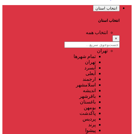
انتخاب استان
انتخاب استان
انتخاب همه
×
تهران
تمام شهر‌ها
تهران
آبسرد
آبعلی
ارجمند
اسلامشهر
اندیشه
باقرشهر
باغستان
بومهن
پاکدشت
پردیس
پرند
پیشوا