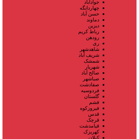
جوادآباد
چهاردانگه
حسن آباد
دماوند
دیزین
رباط کریم
رودهن
ری
شاهدشهر
شریف آباد
شمشک
شهریار
صالح آباد
صباشهر
صفادشت
فردوسیه
گلستان
فشم
فیروزکوه
قدس
قرچک
قیامدشت
کهریزک
کیلان