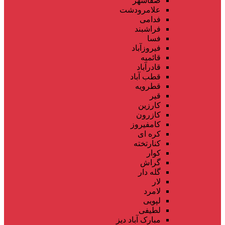
صفاشهر
علامرودشت
فدامی
فراشبند
فسا
فیروزآباد
قائمیه
قادرآباد
قطب آباد
قطرویه
قیر
کارزین
کازرون
کامفیروز
کره ای
کنارتخته
کوار
گراش
گله دار
لار
لامرد
لپویی
لطیفی
مبارک آباد دیز