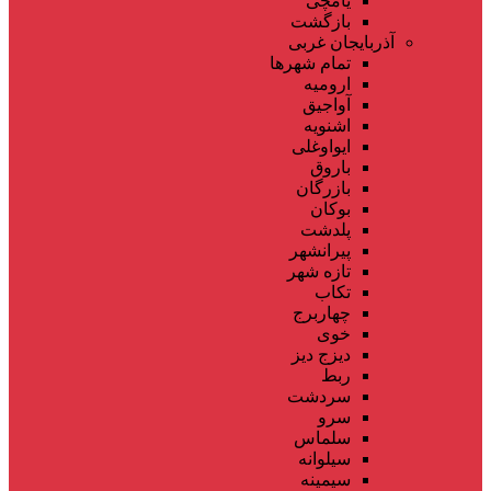
یامچی
بازگشت
آذربایجان غربی
تمام شهر‌ها
ارومیه
آواجیق
اشنویه
ایواوغلی
باروق
بازرگان
بوکان
پلدشت
پیرانشهر
تازه شهر
تکاب
چهاربرج
خوی
دیزج دیز
ربط
سردشت
سرو
سلماس
سیلوانه
سیمینه