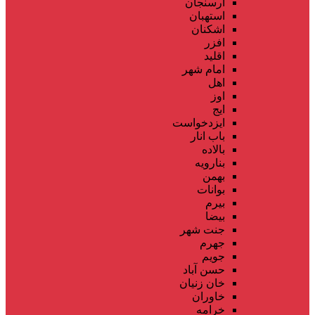
ارسنجان
استهبان
اشکنان
افزر
اقلید
امام شهر
اهل
اوز
ایج
ایزدخواست
باب انار
بالاده
بنارویه
بهمن
بوانات
بیرم
بیضا
جنت شهر
جهرم
جویم
حسن آباد
خان زنیان
خاوران
خرامه