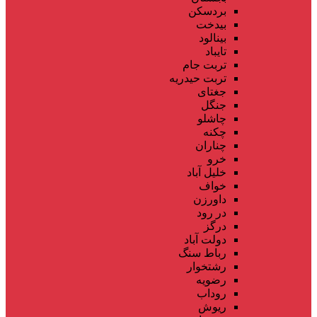
بردسکن
بیدخت
بینالود
تایباد
تربت جام
تربت حیدریه
جغتای
جنگل
چاشلو
چکنه
چناران
خرو
خلیل آباد
خواف
داورزن
در رود
درگز
دولت آباد
رباط سنگ
رشتخوار
رضویه
روداب
ریوش