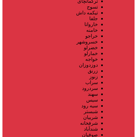
ترکمانچای
تسوج
تیکمه داش
جلفا
خاروانا
خامنه
خراجو
خسروشهر
خضرلو
خمارلو
خواجه
دوزدوزان
زرنق
زنوز
سراب
سردرود
سهند
سیس
سیه رود
شبستر
شربیان
شرفخانه
شندآباد
صوفیان