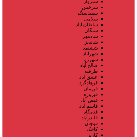
سبزوار
سرخس
سفیدسنگ
سلامی
سلطان آباد
سنگان
شادمهر
شاندیز
ششتمد
شهرآباد
شهرزو
صالح آباد
طرقبه
عشق آباد
فرهادگرد
فریمان
فیروزه
فیض آباد
قاسم آباد
قدمگاه
قلندرآباد
قوچان
کاخک
کاریز