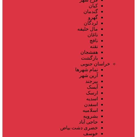
کیان
گندمان
گهرو
لردگان
مال خلیفه
ناغان
نافچ
نقنه
هفشجان
بازگشت
خراسان جنوبی
تمام شهر‌ها
آرین شهر
بیرجند
آیسک
ارسک
اسدیه
اسفدن
اسلامیه
بشرویه
حاجی آباد
خضری دشت بیاض
خوسف