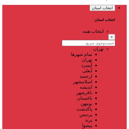
انتخاب استان
انتخاب استان
انتخاب همه
×
تهران
تمام شهر‌ها
تهران
آبسرد
آبعلی
ارجمند
اسلامشهر
اندیشه
باقرشهر
باغستان
بومهن
پاکدشت
پردیس
پرند
پیشوا