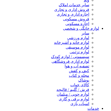
ویلا
سایر خدمات املاک
فروش اداری و تجاری
اجاره اداری و تجاری
فروش مسکونی
اجاره مسکونی
لوازم خانگی و شخصی
سایر
لوازم ورزشی
لوازم خانه و آشپزخانه
لوازم موسیقی
لوازم تزئینی
سیسمونی / لوازم کودک
لوازم اداری فروشگاهی
تصفیه آب و هوا
کیف و کفش
مجله و کتاب
پوشاک
کالای خواب
فرش / گلیم / قالیچه
لوازم چوبی / مبلمان
لوازم برقی و گازی
اسباب بازی
خدمات