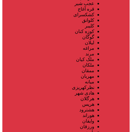
عجب شیر
قره آغاج
کشکسرای
کلوانق
کلیبر
کوزه کنان
گوگان
لیلان
مراغه
مرند
ملک کیان
ملکان
ممقان
مهربان
میانه
نظرکهریزی
هادی شهر
هرگلان
هریس
هشترود
هوراند
وایقان
ورزقان