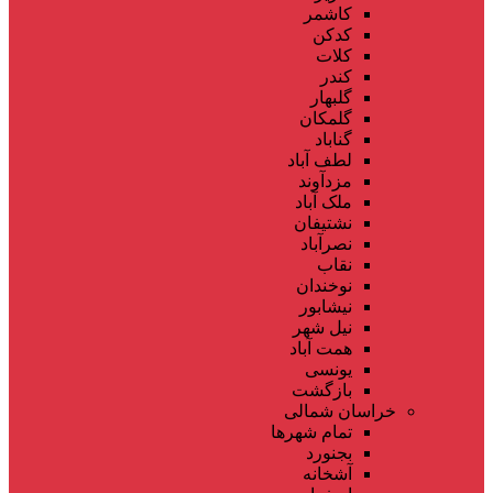
کاشمر
کدکن
کلات
کندر
گلبهار
گلمکان
گناباد
لطف آباد
مزدآوند
ملک آباد
نشتیفان
نصرآباد
نقاب
نوخندان
نیشابور
نیل شهر
همت آباد
یونسی
بازگشت
خراسان شمالی
تمام شهر‌ها
بجنورد
آشخانه