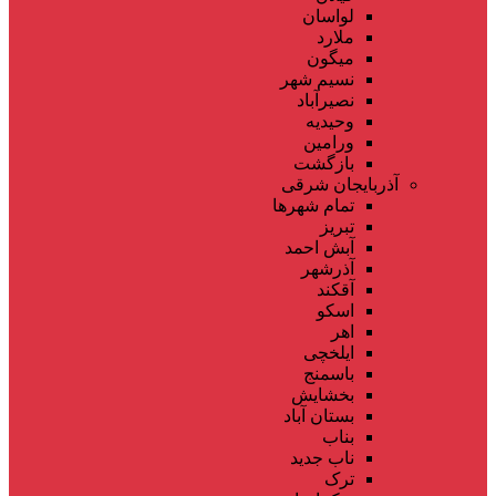
لواسان
ملارد
میگون
نسیم شهر
نصیرآباد
وحیدیه
ورامین
بازگشت
آذربایجان شرقی
تمام شهر‌ها
تبریز
آبش احمد
آذرشهر
آقکند
اسکو
اهر
ایلخچی
باسمنج
بخشایش
بستان آباد
بناب
ناب جدید
ترک