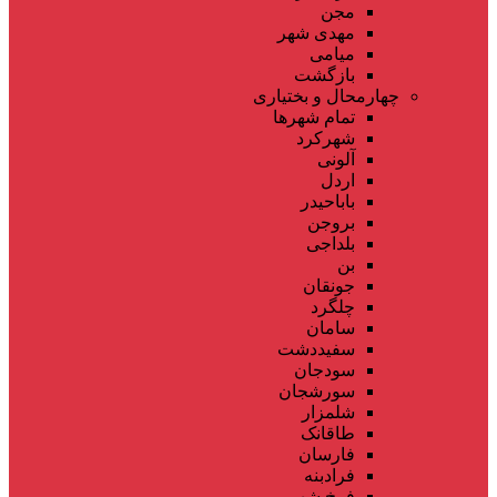
مجن
مهدی شهر
میامی
بازگشت
چهارمحال و بختیاری
تمام شهر‌ها
شهرکرد
آلونی
اردل
باباحیدر
بروجن
بلداجی
بن
جونقان
چلگرد
سامان
سفیددشت
سودجان
سورشجان
شلمزار
طاقانک
فارسان
فرادبنه
فرخ شهر