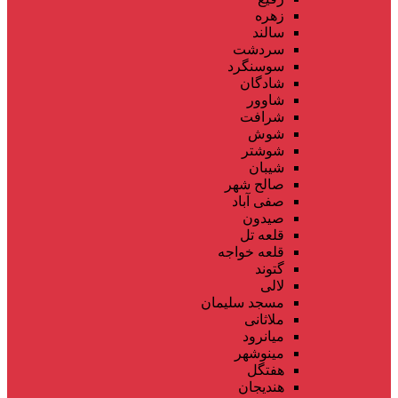
زهره
سالند
سردشت
سوسنگرد
شادگان
شاوور
شرافت
شوش
شوشتر
شیبان
صالح شهر
صفی آباد
صیدون
قلعه تل
قلعه خواجه
گتوند
لالی
مسجد سلیمان
ملاثانی
میانرود
مینوشهر
هفتگل
هندیجان