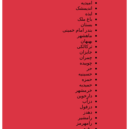
امیدیه
اندیمشک
ایذه
باغ ملک
بستان
بندر امام خمینی
ماهشهر
بهبهان
ترکالکی
جایزان
چمران
چوبیده
حر
حسینیه
حمزه
حمیدیه
خرمشهر
دارخوین
دزآب
دزفول
دهدز
رامشیر
رامهرمز
رفیع