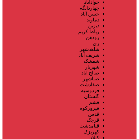
جوادآباد
چهاردانگه
حسن آباد
دماوند
دیزین
رباط کریم
رودهن
ری
شاهدشهر
شریف آباد
شمشک
شهریار
صالح آباد
صباشهر
صفادشت
فردوسیه
گلستان
فشم
فیروزکوه
قدس
قرچک
قیامدشت
کهریزک
کیلان