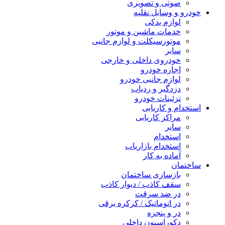
صوتی و تصویری
خودرو و وسایل نقلیه
لوازم یدکی
خدمات ماشین و موتور
موتورسیکلت و لوازم جانبی
سایر
خودروی داخلی و خارجی
اجاره خودرو
لوازم جانبی خودرو
دزدگیر و ردیاب
تزئینات خودرو
استخدام و کاریابی
مراکز کاریابی
سایر
استخدام
استخدام بازاریاب
آماده به کار
ساختمان
بازسازی ساختمان
سقف کاذب / دیوار کاذب
در ضد سرقت
در اتوماتیک / کرکره برقی
در و پنجره
دکوراسیون داخلی