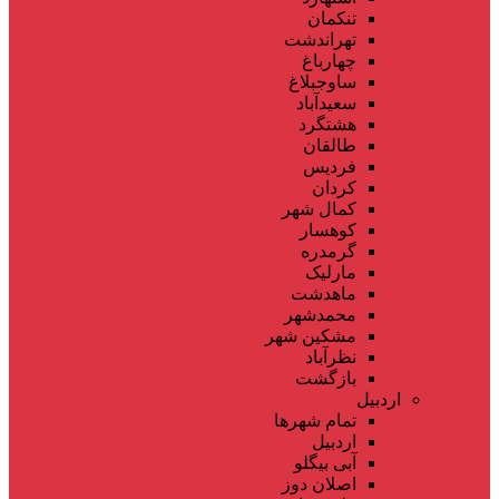
تنکمان
تهراندشت
چهارباغ
ساوجبلاغ
سعیدآباد
هشتگرد
طالقان
فردیس
کردان
کمال شهر
کوهسار
گرمدره
مارلیک
ماهدشت
محمدشهر
مشکین شهر
نظرآباد
بازگشت
اردبیل
تمام شهر‌ها
اردبیل
آبی بیگلو
اصلان دوز