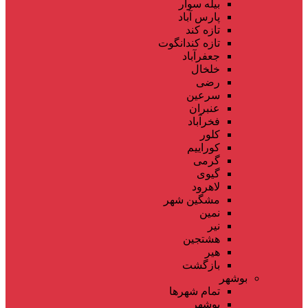
بیله سوار
پارس آباد
تازه کند
تازه کندانگوت
جعفرآباد
خلخال
رضی
سرعین
عنبران
فخرآباد
کلور
کوراییم
گرمی
گیوی
لاهرود
مشگین شهر
نمین
نیر
هشتجین
هیر
بازگشت
بوشهر
تمام شهر‌ها
بوشهر