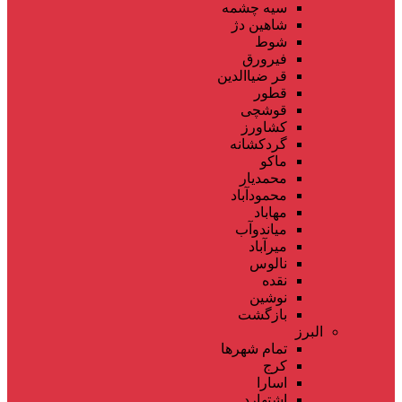
سیه چشمه
شاهین دژ
شوط
فیرورق
قر ضیاالدین
قطور
قوشچی
کشاورز
گردکشانه
ماکو
محمدیار
محمودآباد
مهاباد
میاندوآب
میرآباد
نالوس
نقده
نوشین
بازگشت
البرز
تمام شهر‌ها
کرج
اسارا
اشتهارد