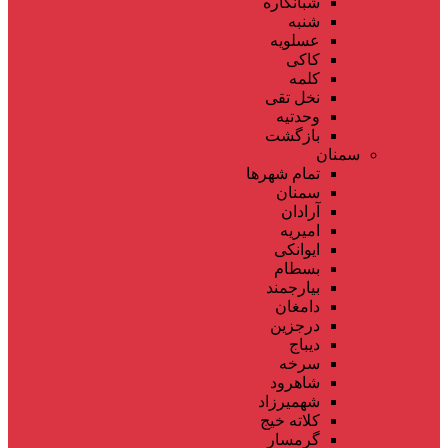
شبانکاره
شنبه
عسلویه
کاکی
کلمه
نخل تقی
وحدتیه
بازگشت
سمنان
تمام شهر‌ها
سمنان
آرادان
امیریه
ایوانکی
بسطام
بیارجمند
دامغان
درجزین
دیباج
سرخه
شاهرود
شهمیرزاد
کلاته خیج
گرمسار