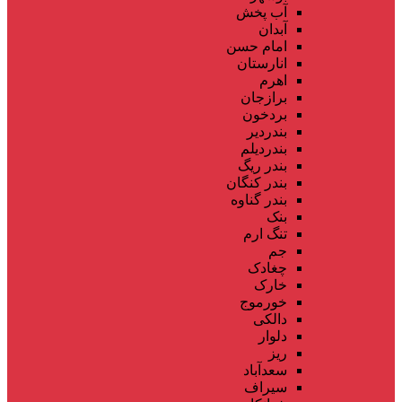
آب پخش
آبدان
امام حسن
انارستان
اهرم
برازجان
بردخون
بندردیر
بندردیلم
بندر ریگ
بندر کنگان
بندر گناوه
بنک
تنگ ارم
جم
چغادک
خارک
خورموج
دالکی
دلوار
ریز
سعدآباد
سیراف