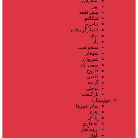
اسفراین
ایور
پیش قلعه
تیتکانلو
جاجرم
حصارگرمخان
درق
راز
سنخواست
شوقان
شیروان
صفی آباد
فاروج
قاضی
گرمه
لوجلی
بازگشت
خوزستان
تمام شهر‌ها
اهواز
آبادان
آغاجاری
اروندکنار
الوان