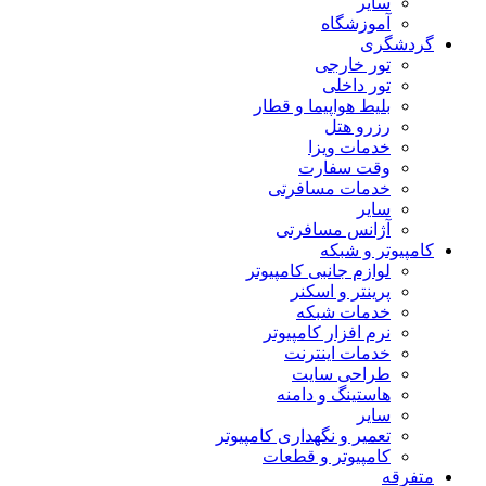
سایر
آموزشگاه
گردشگری
تور خارجی
تور داخلی
بلیط هواپیما و قطار
رزرو هتل
خدمات ویزا
وقت سفارت
خدمات مسافرتی
سایر
آژانس مسافرتی
کامپیوتر و شبکه
لوازم جانبی کامپیوتر
پرینتر و اسکنر
خدمات شبکه
نرم افزار کامپیوتر
خدمات اینترنت
طراحی سایت
هاستینگ و دامنه
سایر
تعمیر و نگهداری کامپیوتر
کامپیوتر و قطعات
متفرقه