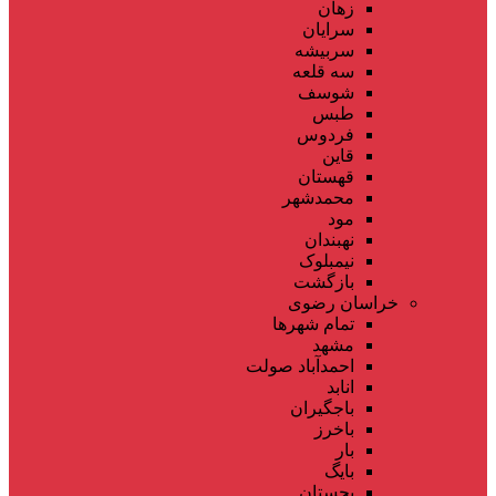
زهان
سرایان
سربیشه
سه قلعه
شوسف
طبس
فردوس
قاین
قهستان
محمدشهر
مود
نهبندان
نیمبلوک
بازگشت
خراسان رضوی
تمام شهر‌ها
مشهد
احمدآباد صولت
انابد
باجگیران
باخرز
بار
بایگ
بجستان