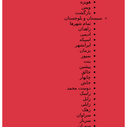
هویزه
ویس
بازگشت
سیستان و بلوچستان
تمام شهر‌ها
زاهدان
ادیمی
اسپکه
ایرانشهر
بزمان
بمپور
بنت
پیشین
جالق
چابهار
خاش
دوست محمد
راسک
زابل
زابلی
زهک
سراوان
سرباز
سوران