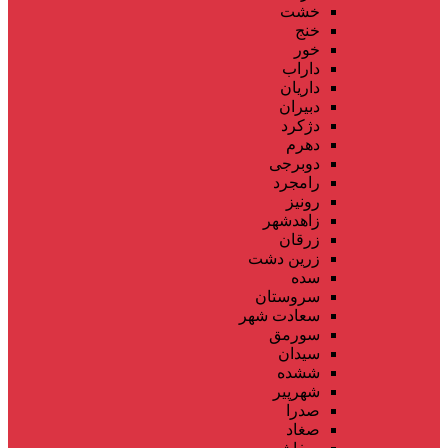
خشت
خنج
خور
داراب
داریان
دبیران
دژکرد
دهرم
دوبرجی
رامجرد
رونیز
زاهدشهر
زرقان
زرین دشت
سده
سروستان
سعادت شهر
سورمق
سیدان
ششده
شهرپیر
صدرا
صغاد