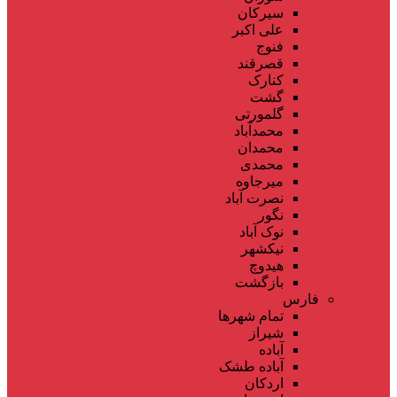
سیرکان
علی اکبر
فنوج
قصرقند
کنارک
گشت
گلمورتی
محمدآباد
محمدان
محمدی
میرجاوه
نصرت آباد
نگور
نوک آباد
نیکشهر
هیدوچ
بازگشت
فارس
تمام شهر‌ها
شیراز
آباده
آباده طشک
اردکان