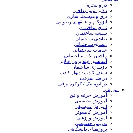
در و پنجره
دکوراسیون داخلی
برق و هوشمند سازی
ایزوگام و عایقهای رطوبتی
نمای ساختمان
شیشه ساختمان
نقاشی ساختمان
مصالح ساختمانی
خدمات ساختمانی
ماشین آلات ساختمانی
آسانسور /پله برقی /بالابر
بازسازی ساختمان
سقف کاذب / دیوار کاذب
در ضد سرقت
در اتوماتیک / کرکره برقی
آموزشی
آموزش حرفه و فن
آموزش تخصصی
آموزش موسیقی
آموزش کامپیوتر
آموزش ورزشی
تدریس خصوصی
پروژه‌های دانشگاهی