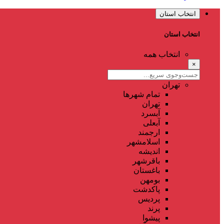
انتخاب استان
انتخاب استان
انتخاب همه
×
تهران
تمام شهر‌ها
تهران
آبسرد
آبعلی
ارجمند
اسلامشهر
اندیشه
باقرشهر
باغستان
بومهن
پاکدشت
پردیس
پرند
پیشوا