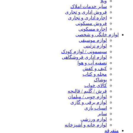
ویلا
سایر خدمات املاک
فروش اداری و تجاری
اجاره اداری و تجاری
فروش مسکونی
اجاره مسکونی
لوازم خانگی و شخصی
لوازم موسیقی
لوازم تزئینی
سیسمونی / لوازم کودک
لوازم اداری فروشگاهی
تصفیه آب و هوا
کیف و کفش
مجله و کتاب
پوشاک
کالای خواب
فرش / گلیم / قالیچه
لوازم چوبی / مبلمان
لوازم برقی و گازی
اسباب بازی
سایر
لوازم ورزشی
لوازم خانه و آشپزخانه
متفرقه