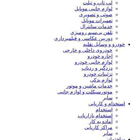
لپ تاپ و تبلت
لوازم جانبی موبایل
صوتی و تصویری
تعمیرات موبایل
خدمات سانترال
تلفن بی‌سیم رومیزی
دوربین عکاسی و فیلمبرداری
خودرو و وسایل نقلیه
خودروی داخلی و خارجی
اجاره خودرو
لوازم جانبی خودرو
دزدگیر و ردیاب
تزئینات خودرو
لوازم یدکی
خدمات ماشین و موتور
موتورسیکلت و لوازم جانبی
سایر
استخدام و کاریابی
استخدام
استخدام بازاریاب
آماده به کار
مراکز کاریابی
سایر
ساختمان