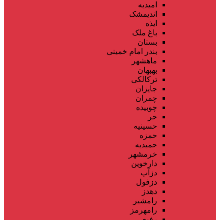
امیدیه
اندیمشک
ایذه
باغ ملک
بستان
بندر امام خمینی
ماهشهر
بهبهان
ترکالکی
جایزان
چمران
چوبیده
حر
حسینیه
حمزه
حمیدیه
خرمشهر
دارخوین
دزآب
دزفول
دهدز
رامشیر
رامهرمز
رفیع