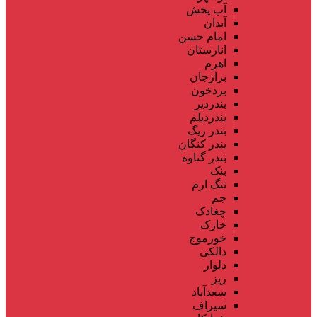
آب پخش
آبدان
امام حسن
انارستان
اهرم
برازجان
بردخون
بندردیر
بندردیلم
بندر ریگ
بندر کنگان
بندر گناوه
بنک
تنگ ارم
جم
چغادک
خارک
خورموج
دالکی
دلوار
ریز
سعدآباد
سیراف