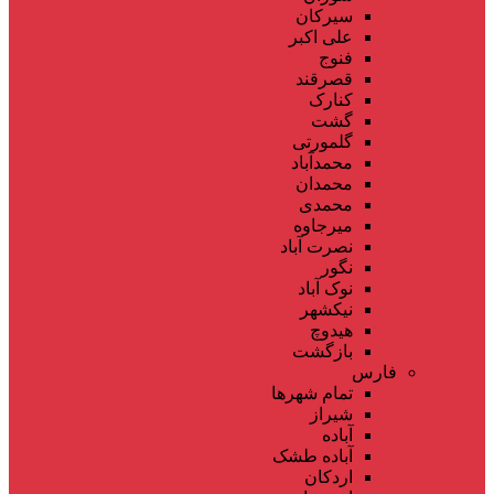
سیرکان
علی اکبر
فنوج
قصرقند
کنارک
گشت
گلمورتی
محمدآباد
محمدان
محمدی
میرجاوه
نصرت آباد
نگور
نوک آباد
نیکشهر
هیدوچ
بازگشت
فارس
تمام شهر‌ها
شیراز
آباده
آباده طشک
اردکان