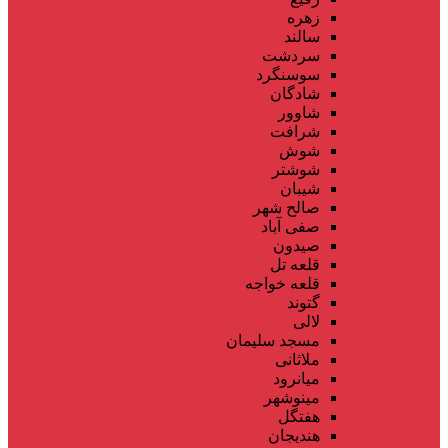
زهره
سالند
سردشت
سوسنگرد
شادگان
شاوور
شرافت
شوش
شوشتر
شیبان
صالح شهر
صفی آباد
صیدون
قلعه تل
قلعه خواجه
گتوند
لالی
مسجد سلیمان
ملاثانی
میانرود
مینوشهر
هفتگل
هندیجان