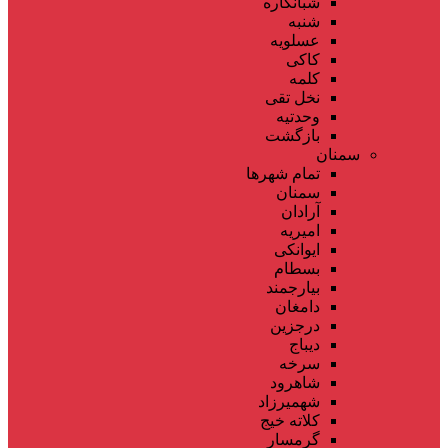
شبانکاره
شنبه
عسلویه
کاکی
کلمه
نخل تقی
وحدتیه
بازگشت
سمنان
تمام شهر‌ها
سمنان
آرادان
امیریه
ایوانکی
بسطام
بیارجمند
دامغان
درجزین
دیباج
سرخه
شاهرود
شهمیرزاد
کلاته خیج
گرمسار