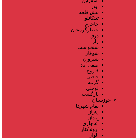
اسفراین
ایور
پیش قلعه
تیتکانلو
جاجرم
حصارگرمخان
درق
راز
سنخواست
شوقان
شیروان
صفی آباد
فاروج
قاضی
گرمه
لوجلی
بازگشت
خوزستان
تمام شهر‌ها
اهواز
آبادان
آغاجاری
اروندکنار
الوان