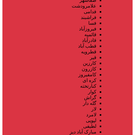
صفاشهر
علامرودشت
فدامی
فراشبند
فسا
فیروزآباد
قائمیه
قادرآباد
قطب آباد
قطرویه
قیر
کارزین
کازرون
کامفیروز
کره ای
کنارتخته
کوار
گراش
گله دار
لار
لامرد
لپویی
لطیفی
مبارک آباد دیز