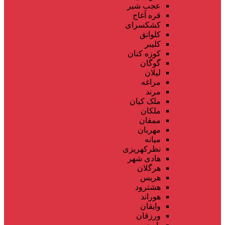
عجب شیر
قره آغاج
کشکسرای
کلوانق
کلیبر
کوزه کنان
گوگان
لیلان
مراغه
مرند
ملک کیان
ملکان
ممقان
مهربان
میانه
نظرکهریزی
هادی شهر
هرگلان
هریس
هشترود
هوراند
وایقان
ورزقان