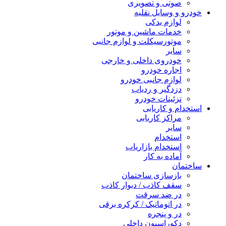
صوتی و تصویری
خودرو و وسایل نقلیه
لوازم یدکی
خدمات ماشین و موتور
موتورسیکلت و لوازم جانبی
سایر
خودروی داخلی و خارجی
اجاره خودرو
لوازم جانبی خودرو
دزدگیر و ردیاب
تزئینات خودرو
استخدام و کاریابی
مراکز کاریابی
سایر
استخدام
استخدام بازاریاب
آماده به کار
ساختمان
بازسازی ساختمان
سقف کاذب / دیوار کاذب
در ضد سرقت
در اتوماتیک / کرکره برقی
در و پنجره
دکوراسیون داخلی