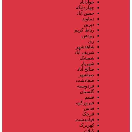
جوادآباد
چهاردانگه
حسن آباد
دماوند
دیزین
رباط کریم
رودهن
ری
شاهدشهر
شریف آباد
شمشک
شهریار
صالح آباد
صباشهر
صفادشت
فردوسیه
گلستان
فشم
فیروزکوه
قدس
قرچک
قیامدشت
کهریزک
کیلان