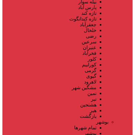
بیله سوار
پارس آباد
تازه کند
تازه کندانگوت
جعفرآباد
خلخال
رضی
سرعین
عنبران
فخرآباد
کلور
کوراییم
گرمی
گیوی
لاهرود
مشگین شهر
نمین
نیر
هشتجین
هیر
بازگشت
بوشهر
تمام شهر‌ها
بوشهر