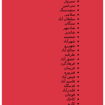
سبزوار
سرخس
سفیدسنگ
سلامی
سلطان آباد
سنگان
شادمهر
شاندیز
ششتمد
شهرآباد
شهرزو
صالح آباد
طرقبه
عشق آباد
فرهادگرد
فریمان
فیروزه
فیض آباد
قاسم آباد
قدمگاه
قلندرآباد
قوچان
کاخک
کاریز