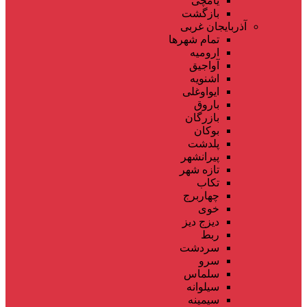
یامچی
بازگشت
آذربایجان غربی
تمام شهر‌ها
ارومیه
آواجیق
اشنویه
ایواوغلی
باروق
بازرگان
بوکان
پلدشت
پیرانشهر
تازه شهر
تکاب
چهاربرج
خوی
دیزج دیز
ربط
سردشت
سرو
سلماس
سیلوانه
سیمینه