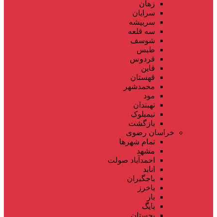
زهان
سرایان
سربیشه
سه قلعه
شوسف
طبس
فردوس
قاین
قهستان
محمدشهر
مود
نهبندان
نیمبلوک
بازگشت
خراسان رضوی
تمام شهر‌ها
مشهد
احمدآباد صولت
انابد
باجگیران
باخرز
بار
بایگ
بجستان