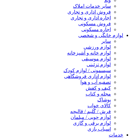
ویلا
سایر خدمات املاک
فروش اداری و تجاری
اجاره اداری و تجاری
فروش مسکونی
اجاره مسکونی
لوازم خانگی و شخصی
سایر
لوازم ورزشی
لوازم خانه و آشپزخانه
لوازم موسیقی
لوازم تزئینی
سیسمونی / لوازم کودک
لوازم اداری فروشگاهی
تصفیه آب و هوا
کیف و کفش
مجله و کتاب
پوشاک
کالای خواب
فرش / گلیم / قالیچه
لوازم چوبی / مبلمان
لوازم برقی و گازی
اسباب بازی
خدمات