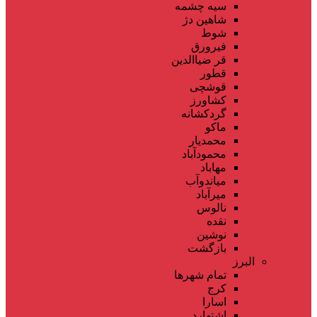
سیه چشمه
شاهین دژ
شوط
فیرورق
قر ضیاالدین
قطور
قوشچی
کشاورز
گردکشانه
ماکو
محمدیار
محمودآباد
مهاباد
میاندوآب
میرآباد
نالوس
نقده
نوشین
بازگشت
البرز
تمام شهر‌ها
کرج
اسارا
اشتهارد