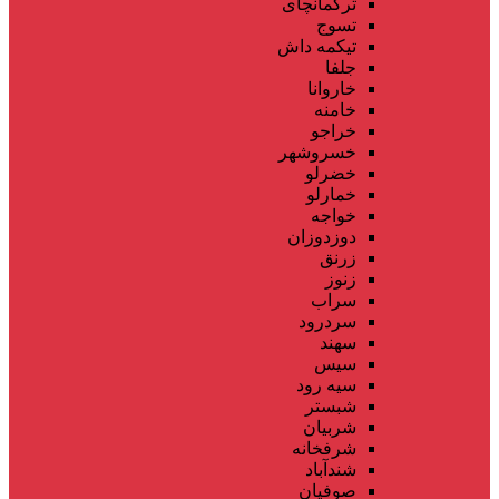
ترکمانچای
تسوج
تیکمه داش
جلفا
خاروانا
خامنه
خراجو
خسروشهر
خضرلو
خمارلو
خواجه
دوزدوزان
زرنق
زنوز
سراب
سردرود
سهند
سیس
سیه رود
شبستر
شربیان
شرفخانه
شندآباد
صوفیان