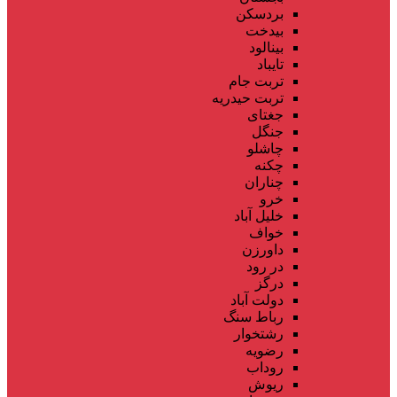
بردسکن
بیدخت
بینالود
تایباد
تربت جام
تربت حیدریه
جغتای
جنگل
چاشلو
چکنه
چناران
خرو
خلیل آباد
خواف
داورزن
در رود
درگز
دولت آباد
رباط سنگ
رشتخوار
رضویه
روداب
ریوش