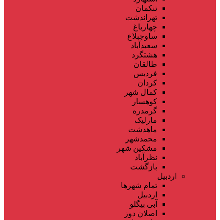
تنکمان
تهراندشت
چهارباغ
ساوجبلاغ
سعیدآباد
هشتگرد
طالقان
فردیس
کردان
کمال شهر
کوهسار
گرمدره
مارلیک
ماهدشت
محمدشهر
مشکین شهر
نظرآباد
بازگشت
اردبیل
تمام شهر‌ها
اردبیل
آبی بیگلو
اصلان دوز