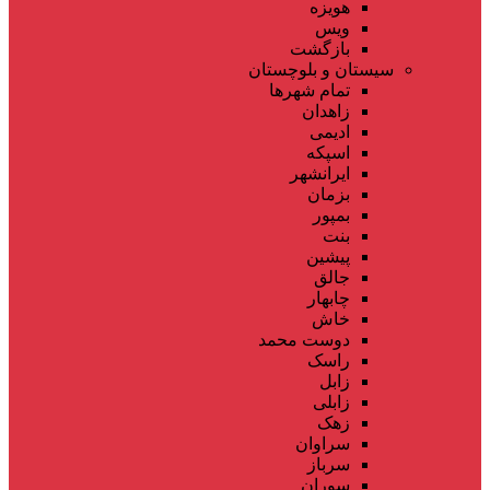
هویزه
ویس
بازگشت
سیستان و بلوچستان
تمام شهر‌ها
زاهدان
ادیمی
اسپکه
ایرانشهر
بزمان
بمپور
بنت
پیشین
جالق
چابهار
خاش
دوست محمد
راسک
زابل
زابلی
زهک
سراوان
سرباز
سوران