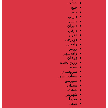
خشت
خنج
خور
داراب
داریان
دبیران
دژکرد
دهرم
دوبرجی
رامجرد
رونیز
زاهدشهر
زرقان
زرین دشت
سده
سروستان
سعادت شهر
سورمق
سیدان
ششده
شهرپیر
صدرا
صغاد