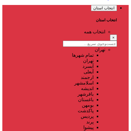
انتخاب استان
انتخاب استان
انتخاب همه
×
تهران
تمام شهر‌ها
تهران
آبسرد
آبعلی
ارجمند
اسلامشهر
اندیشه
باقرشهر
باغستان
بومهن
پاکدشت
پردیس
پرند
پیشوا