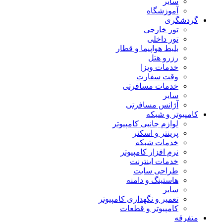
سایر
آموزشگاه
گردشگری
تور خارجی
تور داخلی
بلیط هواپیما و قطار
رزرو هتل
خدمات ویزا
وقت سفارت
خدمات مسافرتی
سایر
آژانس مسافرتی
کامپیوتر و شبکه
لوازم جانبی کامپیوتر
پرینتر و اسکنر
خدمات شبکه
نرم افزار کامپیوتر
خدمات اینترنت
طراحی سایت
هاستینگ و دامنه
سایر
تعمیر و نگهداری کامپیوتر
کامپیوتر و قطعات
متفرقه