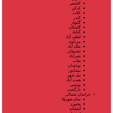
کاشمر
کدکن
کلات
کندر
گلبهار
گلمکان
گناباد
لطف آباد
مزدآوند
ملک آباد
نشتیفان
نصرآباد
نقاب
نوخندان
نیشابور
نیل شهر
همت آباد
یونسی
بازگشت
خراسان شمالی
تمام شهر‌ها
بجنورد
آشخانه