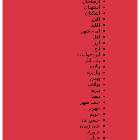
ارسنجان
استهبان
اشکنان
افزر
اقلید
امام شهر
اهل
اوز
ایج
ایزدخواست
باب انار
بالاده
بنارویه
بهمن
بوانات
بیرم
بیضا
جنت شهر
جهرم
جویم
حسن آباد
خان زنیان
خاوران
خرامه