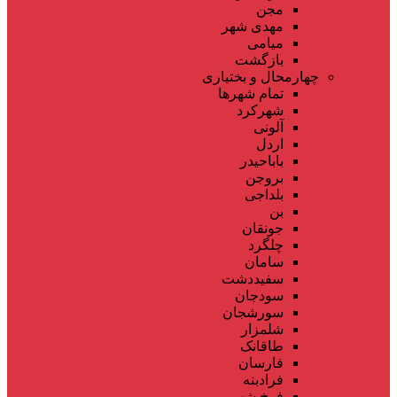
مجن
مهدی شهر
میامی
بازگشت
چهارمحال و بختیاری
تمام شهر‌ها
شهرکرد
آلونی
اردل
باباحیدر
بروجن
بلداجی
بن
جونقان
چلگرد
سامان
سفیددشت
سودجان
سورشجان
شلمزار
طاقانک
فارسان
فرادبنه
فرخ شهر