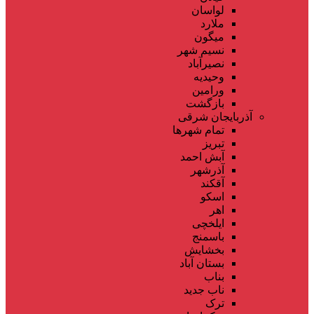
لواسان
ملارد
میگون
نسیم شهر
نصیرآباد
وحیدیه
ورامین
بازگشت
آذربایجان شرقی
تمام شهر‌ها
تبریز
آبش احمد
آذرشهر
آقکند
اسکو
اهر
ایلخچی
باسمنج
بخشایش
بستان آباد
بناب
ناب جدید
ترک