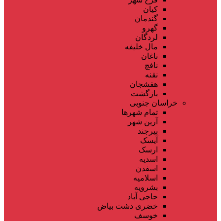
کیان
گندمان
گهرو
لردگان
مال خلیفه
ناغان
نافچ
نقنه
هفشجان
بازگشت
خراسان جنوبی
تمام شهر‌ها
آرین شهر
بیرجند
آیسک
ارسک
اسدیه
اسفدن
اسلامیه
بشرویه
حاجی آباد
خضری دشت بیاض
خوسف