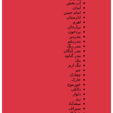
آب پخش
آبدان
امام حسن
انارستان
اهرم
برازجان
بردخون
بندردیر
بندردیلم
بندر ریگ
بندر کنگان
بندر گناوه
بنک
تنگ ارم
جم
چغادک
خارک
خورموج
دالکی
دلوار
ریز
سعدآباد
سیراف