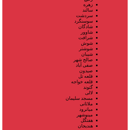
زهره
سالند
سردشت
سوسنگرد
شادگان
شاوور
شرافت
شوش
شوشتر
شیبان
صالح شهر
صفی آباد
صیدون
قلعه تل
قلعه خواجه
گتوند
لالی
مسجد سلیمان
ملاثانی
میانرود
مینوشهر
هفتگل
هندیجان