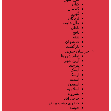
کیان
گندمان
گهرو
لردگان
مال خلیفه
ناغان
نافچ
نقنه
هفشجان
بازگشت
خراسان جنوبی
تمام شهر‌ها
آرین شهر
بیرجند
آیسک
ارسک
اسدیه
اسفدن
اسلامیه
بشرویه
حاجی آباد
خضری دشت بیاض
خوسف