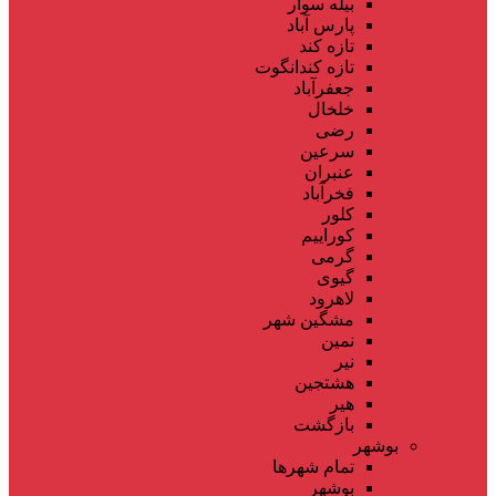
بیله سوار
پارس آباد
تازه کند
تازه کندانگوت
جعفرآباد
خلخال
رضی
سرعین
عنبران
فخرآباد
کلور
کوراییم
گرمی
گیوی
لاهرود
مشگین شهر
نمین
نیر
هشتجین
هیر
بازگشت
بوشهر
تمام شهر‌ها
بوشهر