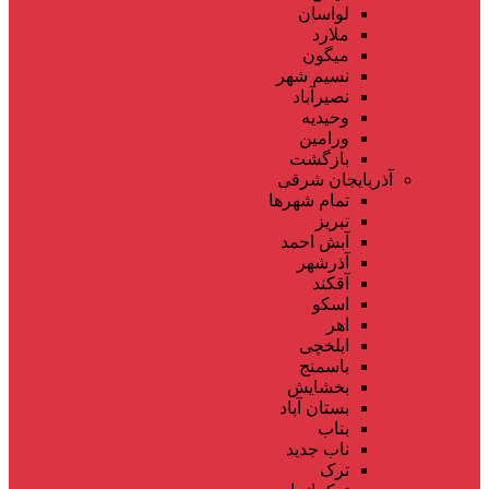
لواسان
ملارد
میگون
نسیم شهر
نصیرآباد
وحیدیه
ورامین
بازگشت
آذربایجان شرقی
تمام شهر‌ها
تبریز
آبش احمد
آذرشهر
آقکند
اسکو
اهر
ایلخچی
باسمنج
بخشایش
بستان آباد
بناب
ناب جدید
ترک