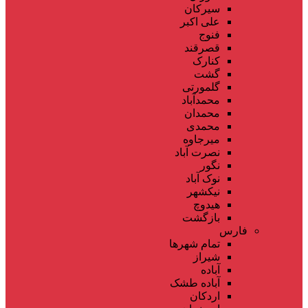
سیرکان
علی اکبر
فنوج
قصرقند
کنارک
گشت
گلمورتی
محمدآباد
محمدان
محمدی
میرجاوه
نصرت آباد
نگور
نوک آباد
نیکشهر
هیدوچ
بازگشت
فارس
تمام شهر‌ها
شیراز
آباده
آباده طشک
اردکان