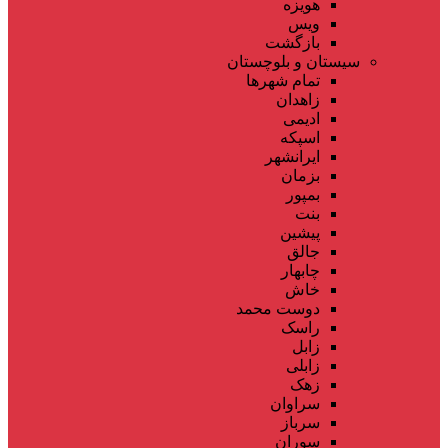
هویزه
ویس
بازگشت
سیستان و بلوچستان
تمام شهر‌ها
زاهدان
ادیمی
اسپکه
ایرانشهر
بزمان
بمپور
بنت
پیشین
جالق
چابهار
خاش
دوست محمد
راسک
زابل
زابلی
زهک
سراوان
سرباز
سوران