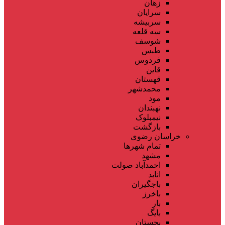
زهان
سرایان
سربیشه
سه قلعه
شوسف
طبس
فردوس
قاین
قهستان
محمدشهر
مود
نهبندان
نیمبلوک
بازگشت
خراسان رضوی
تمام شهر‌ها
مشهد
احمدآباد صولت
انابد
باجگیران
باخرز
بار
بایگ
بجستان