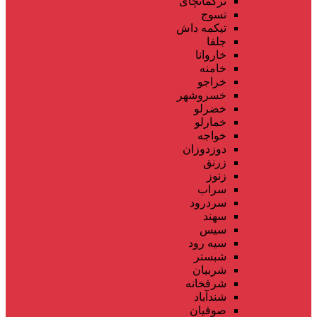
ترکمانچای
تسوج
تیکمه داش
جلفا
خاروانا
خامنه
خراجو
خسروشهر
خضرلو
خمارلو
خواجه
دوزدوزان
زرنق
زنوز
سراب
سردرود
سهند
سیس
سیه رود
شبستر
شربیان
شرفخانه
شندآباد
صوفیان