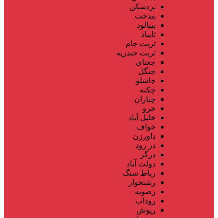
بردسکن
بیدخت
بینالود
تایباد
تربت جام
تربت حیدریه
جغتای
جنگل
چاشلو
چکنه
چناران
خرو
خلیل آباد
خواف
داورزن
در رود
درگز
دولت آباد
رباط سنگ
رشتخوار
رضویه
روداب
ریوش