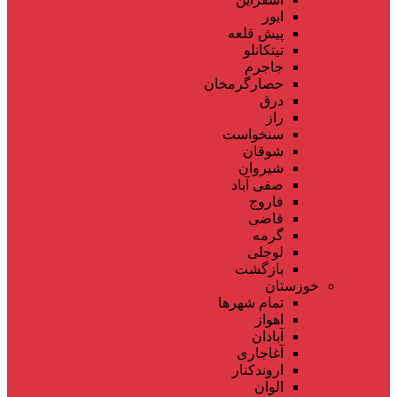
ایور
پیش قلعه
تیتکانلو
جاجرم
حصارگرمخان
درق
راز
سنخواست
شوقان
شیروان
صفی آباد
فاروج
قاضی
گرمه
لوجلی
بازگشت
خوزستان
تمام شهر‌ها
اهواز
آبادان
آغاجاری
اروندکنار
الوان