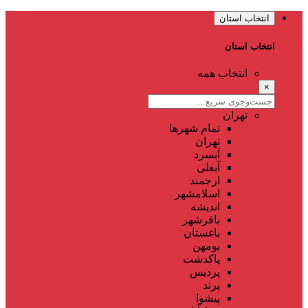
انتخاب استان
انتخاب استان
انتخاب همه
×
تهران
تمام شهر‌ها
تهران
آبسرد
آبعلی
ارجمند
اسلامشهر
اندیشه
باقرشهر
باغستان
بومهن
پاکدشت
پردیس
پرند
پیشوا