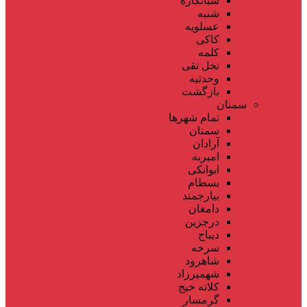
شبانکاره
شنبه
عسلویه
کاکی
کلمه
نخل تقی
وحدتیه
بازگشت
سمنان
تمام شهر‌ها
سمنان
آرادان
امیریه
ایوانکی
بسطام
بیارجمند
دامغان
درجزین
دیباج
سرخه
شاهرود
شهمیرزاد
کلاته خیج
گرمسار