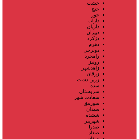
خشت
خنج
خور
داراب
داریان
دبیران
دژکرد
دهرم
دوبرجی
رامجرد
رونیز
زاهدشهر
زرقان
زرین دشت
سده
سروستان
سعادت شهر
سورمق
سیدان
ششده
شهرپیر
صدرا
صغاد
صفاشهر