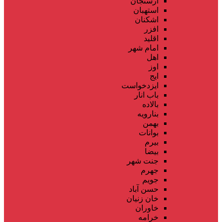
ارسنجان
استهبان
اشکنان
افزر
اقلید
امام شهر
اهل
اوز
ایج
ایزدخواست
باب انار
بالاده
بنارویه
بهمن
بوانات
بیرم
بیضا
جنت شهر
جهرم
جویم
حسن آباد
خان زنیان
خاوران
خرامه