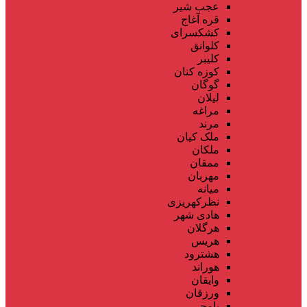
عجب شیر
قره آغاج
کشکسرای
کلوانق
کلیبر
کوزه کنان
گوگان
لیلان
مراغه
مرند
ملک کیان
ملکان
ممقان
مهربان
میانه
نظرکهریزی
هادی شهر
هرگلان
هریس
هشترود
هوراند
وایقان
ورزقان
یامچی