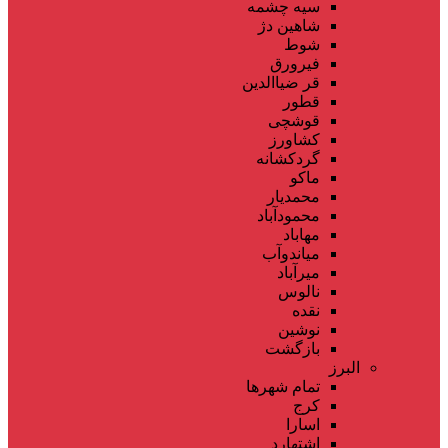
سیه چشمه
شاهین دژ
شوط
فیرورق
قر ضیاالدین
قطور
قوشچی
کشاورز
گردکشانه
ماکو
محمدیار
محمودآباد
مهاباد
میاندوآب
میرآباد
نالوس
نقده
نوشین
بازگشت
البرز
تمام شهر‌ها
کرج
اسارا
اشتهارد