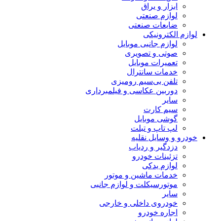
ابزار و یراق
لوازم صنعتی
ضایعات صنعتی
لوازم الکترونیکی
لوازم جانبی موبایل
صوتی و تصویری
تعمیرات موبایل
خدمات سانترال
تلفن بی‌سیم رومیزی
دوربین عکاسی و فیلمبرداری
سایر
سیم کارت
گوشی موبایل
لپ تاپ و تبلت
خودرو و وسایل نقلیه
دزدگیر و ردیاب
تزئینات خودرو
لوازم یدکی
خدمات ماشین و موتور
موتورسیکلت و لوازم جانبی
سایر
خودروی داخلی و خارجی
اجاره خودرو