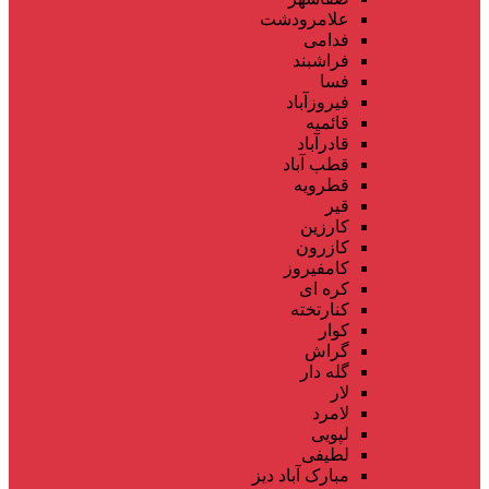
علامرودشت
فدامی
فراشبند
فسا
فیروزآباد
قائمیه
قادرآباد
قطب آباد
قطرویه
قیر
کارزین
کازرون
کامفیروز
کره ای
کنارتخته
کوار
گراش
گله دار
لار
لامرد
لپویی
لطیفی
مبارک آباد دیز