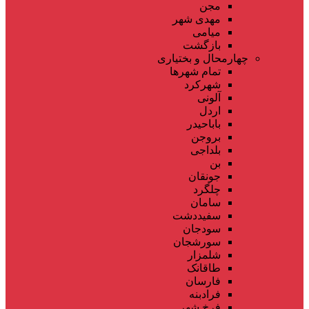
مجن
مهدی شهر
میامی
بازگشت
چهارمحال و بختیاری
تمام شهر‌ها
شهرکرد
آلونی
اردل
باباحیدر
بروجن
بلداجی
بن
جونقان
چلگرد
سامان
سفیددشت
سودجان
سورشجان
شلمزار
طاقانک
فارسان
فرادبنه
فرخ شهر