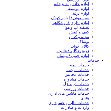
لوازم خانه و آشپزخانه
لوازم موسیقی
لوازم تزئینی
سیسمونی / لوازم کودک
لوازم اداری فروشگاهی
تصفیه آب و هوا
کیف و کفش
مجله و کتاب
پوشاک
کالای خواب
فرش / گلیم / قالیچه
لوازم چوبی / مبلمان
خدمات
خدمات بیمه
خدمات ترجمه
خدمات مجالس
خدمات مشاوره
خدمات در منزل
خدمات ورزشی
خدمات ماشین های اداری
هنری
خدمات مالی و حسابداری
واردات و صادرات