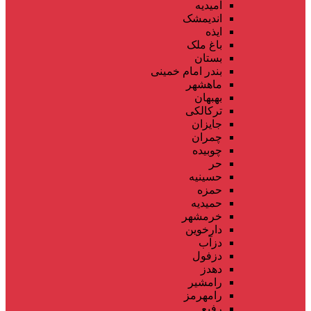
امیدیه
اندیمشک
ایذه
باغ ملک
بستان
بندر امام خمینی
ماهشهر
بهبهان
ترکالکی
جایزان
چمران
چوبیده
حر
حسینیه
حمزه
حمیدیه
خرمشهر
دارخوین
دزآب
دزفول
دهدز
رامشیر
رامهرمز
رفیع