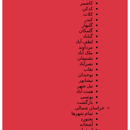
کاشمر
کدکن
کلات
کندر
گلبهار
گلمکان
گناباد
لطف آباد
مزدآوند
ملک آباد
نشتیفان
نصرآباد
نقاب
نوخندان
نیشابور
نیل شهر
همت آباد
یونسی
بازگشت
خراسان شمالی
تمام شهر‌ها
بجنورد
آشخانه
اسفراین