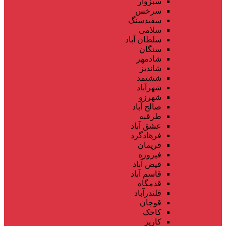
سبزوار
سرخس
سفیدسنگ
سلامی
سلطان آباد
سنگان
شادمهر
شاندیز
ششتمد
شهرآباد
شهرزو
صالح آباد
طرقبه
عشق آباد
فرهادگرد
فریمان
فیروزه
فیض آباد
قاسم آباد
قدمگاه
قلندرآباد
قوچان
کاخک
کاریز