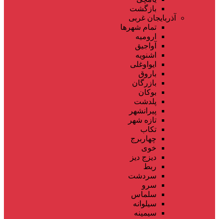
بازگشت
آذربایجان غربی
تمام شهر‌ها
ارومیه
آواجیق
اشنویه
ایواوغلی
باروق
بازرگان
بوکان
پلدشت
پیرانشهر
تازه شهر
تکاب
چهاربرج
خوی
دیزج دیز
ربط
سردشت
سرو
سلماس
سیلوانه
سیمینه