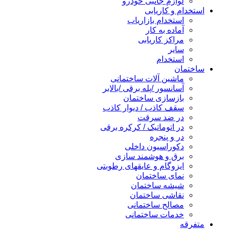
لوازم جانبی خودرو
استخدام و کاریابی
استخدام بازاریاب
آماده به کار
مراکز کاریابی
سایر
استخدام
ساختمان
ماشین آلات ساختمانی
آسانسور /پله برقی /بالابر
بازسازی ساختمان
سقف کاذب / دیوار کاذب
در ضد سرقت
در اتوماتیک / کرکره برقی
در و پنجره
دکوراسیون داخلی
برق و هوشمند سازی
ایزوگام و عایقهای رطوبتی
نمای ساختمان
شیشه ساختمان
نقاشی ساختمان
مصالح ساختمانی
خدمات ساختمانی
متفرقه