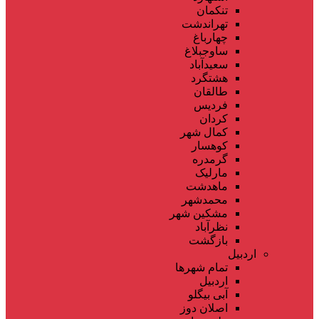
تنکمان
تهراندشت
چهارباغ
ساوجبلاغ
سعیدآباد
هشتگرد
طالقان
فردیس
کردان
کمال شهر
کوهسار
گرمدره
مارلیک
ماهدشت
محمدشهر
مشکین شهر
نظرآباد
بازگشت
اردبیل
تمام شهر‌ها
اردبیل
آبی بیگلو
اصلان دوز