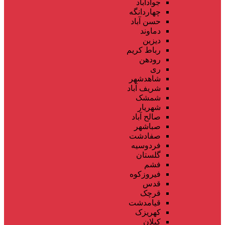
جوادآباد
چهاردانگه
حسن آباد
دماوند
دیزین
رباط کریم
رودهن
ری
شاهدشهر
شریف آباد
شمشک
شهریار
صالح آباد
صباشهر
صفادشت
فردوسیه
گلستان
فشم
فیروزکوه
قدس
قرچک
قیامدشت
کهریزک
کیلان